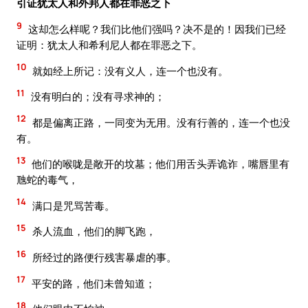
引证犹太人和外邦人都在罪恶之下
9
这却怎么样呢？我们比他们强吗？决不是的！因我们已经
证明：犹太人和希利尼人都在罪恶之下。
10
就如经上所记：没有义人，连一个也没有。
11
没有明白的；没有寻求神的；
12
都是偏离正路，一同变为无用。没有行善的，连一个也没
有。
13
他们的喉咙是敞开的坟墓；他们用舌头弄诡诈，嘴唇里有
虺蛇的毒气，
14
满口是咒骂苦毒。
15
杀人流血，他们的脚飞跑，
16
所经过的路便行残害暴虐的事。
17
平安的路，他们未曾知道；
18