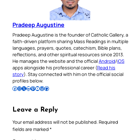
Pradeep Augustine
Pradeep Augustine is the founder of Catholic Gallery, a
faith-driven platform sharing Mass Readings in multiple
languages, prayers, quotes, catechism, Bible plans,
reflections, and other spiritual resources since 2013.
He manages the website and the official
Android
/
iOS
apps alongside his professional career (
Read his
story
). Stay connected with him on the official social
profiles below.
Follow Pradeep on Facebook
Follow Pradeep on Instagram
Follow Pradeep on X
Follow Pradeep on LinkedIn
Follow Pradeep on Pinterest
Subscribe to Pradeep’s Youtube Channel
Follow Pradeep on WordPress
Follow Pradeep on GitHub
Leave a Reply
Your email address will not be published.
Required
fields are marked
*