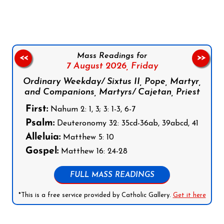
Mass Readings for
<<
>>
7 August 2026,
Friday
Ordinary Weekday/ Sixtus II, Pope, Martyr,
and Companions, Martyrs/ Cajetan, Priest
First:
Nahum 2: 1, 3; 3: 1-3, 6-7
Psalm:
Deuteronomy 32: 35cd-36ab, 39abcd, 41
Alleluia:
Matthew 5: 10
Gospel:
Matthew 16: 24-28
FULL MASS READINGS
*This is a free service provided by Catholic Gallery.
Get it here