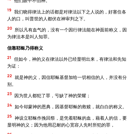
他们眼中不怕神。
19
我们晓得律法上的话都是对律法以下之人说的，好塞住各
人的口，叫普世的人都伏在神审判之下。
20
所以凡有血气的，没有一个因行律法能在神面前称义，因
为律法本是叫人知罪。
信靠耶稣乃得称义
21
但如今，神的义在律法以外已经显明出来，有律法和先知
为证：
22
就是神的义，因信耶稣基督加给一切相信的人，并没有分
别。
23
因为世人都犯了罪，亏缺了神的荣耀；
24
如今却蒙神的恩典，因基督耶稣的救赎，就白白的称义。
25
神设立耶稣作挽回祭，是凭着耶稣的血，藉着人的信，要
显明神的义；因为他用忍耐的心宽容人先时所犯的罪，