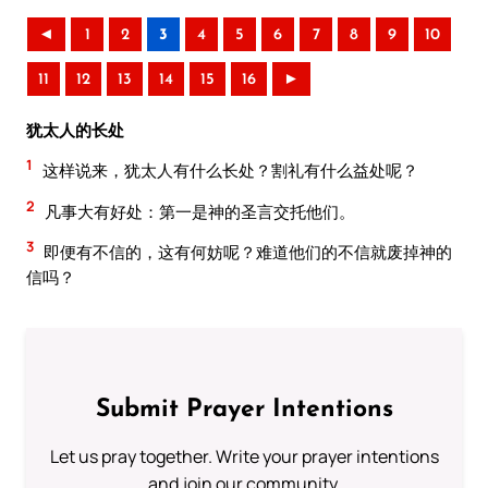
◄
1
2
3
4
5
6
7
8
9
10
11
12
13
14
15
16
►
犹太人的长处
1
这样说来，犹太人有什么长处？割礼有什么益处呢？
2
凡事大有好处：第一是神的圣言交托他们。
3
即便有不信的，这有何妨呢？难道他们的不信就废掉神的
信吗？
Submit Prayer Intentions
Let us pray together. Write your prayer intentions
and join our community.