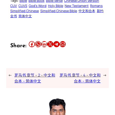
Tags:
Bible
Bible Book
Bible Verse
Chinese Union Version
CUV
CUVS
God’s Word
Holy Bible
New Testament
Romans
Simplified Chinese
Simplified Chinese Bible
中文和合本
新约
全书
简体中文
Share this article on Facebook
Share this article on WhatsApp
Share this article on LinkedIn
Share this article on X
Share this article on Telegram
Email this Article
Share:
←
罗马书 章节 – 2 – 中文和
罗马书 章节 – 4 – 中文和
→
合本 – 简体中文
合本 – 简体中文