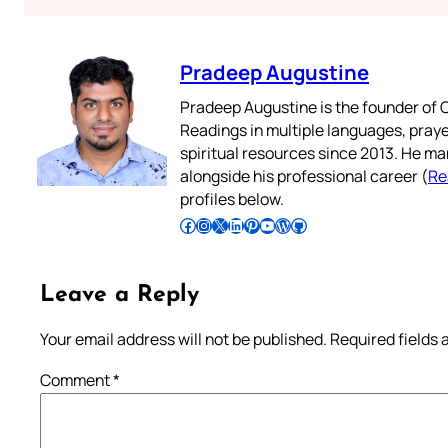
Pradeep Augustine
Pradeep Augustine is the founder of C
Readings in multiple languages, praye
spiritual resources since 2013. He ma
alongside his professional career (
Re
profiles below.
Follow Pradeep on Facebook
Follow Pradeep on Instagram
Follow Pradeep on X
Follow Pradeep on LinkedIn
Follow Pradeep on Pinterest
Subscribe to Pradeep’s Youtube Channel
Follow Pradeep on WordPress
Follow Pradeep on GitHub
Leave a Reply
Your email address will not be published.
Required fields
Comment
*