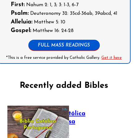
First:
Nahum 2: 1, 3; 3: 1-3, 6-7
Psalm:
Deuteronomy 32: 35cd-36ab, 39abcd, 41
Alleluia:
Matthew 5: 10
Gospel:
Matthew 16: 24-28
FULL MASS READINGS
*This is a free service provided by Catholic Gallery.
Get it here
Recently added Bibles
Bíblia Católica
Portuguesa
July 16, 2025