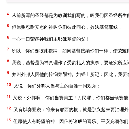
4
从前所写的圣经都是为教训我们写的，叫我们因圣经所生
5
但愿赐忍耐安慰的神叫你们彼此同心，效法基督耶稣，
6
一心一口荣耀神我们主耶稣基督的父！
7
所以，你们要彼此接纳，如同基督接纳你们一样，使荣耀
8
我说，基督是为神真理作了受割礼人的执事，要证实所应
9
并叫外邦人因他的怜悯荣耀神。如经上所记：因此，我要
10
又说：你们外邦人当与主的百姓一同欢乐；
11
又说：外邦啊，你们当赞美主！万民哪，你们都当颂赞他
12
又有以赛亚说：将来有耶西的根，就是那兴起来要治理外
13
但愿使人有盼望的神，因信将诸般的喜乐、平安充满你们