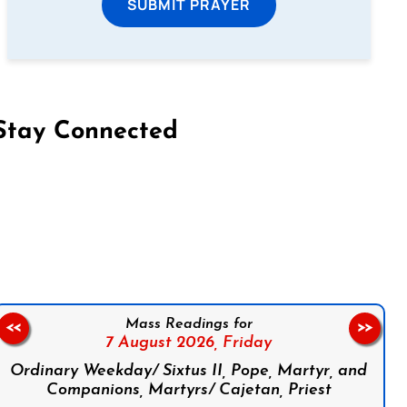
SUBMIT PRAYER
Stay Connected
on Facebook
Follow us on Instagram
Follow us on X
Subscribe to our YouTube Channel
Follow us on WhatsApp
Mass Readings for
<<
>>
7 August 2026,
Friday
Ordinary Weekday/ Sixtus II, Pope, Martyr, and
Companions, Martyrs/ Cajetan, Priest