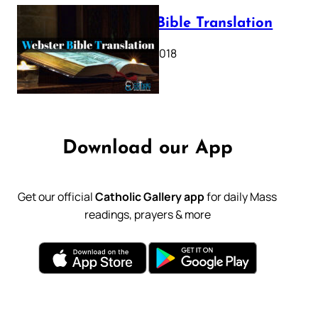
Webster Bible Translation
October 11, 2018
Download our App
Get our official
Catholic Gallery app
for daily Mass
readings, prayers & more