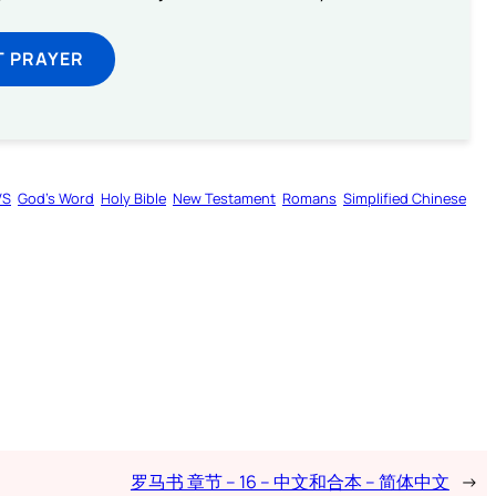
T PRAYER
VS
God’s Word
Holy Bible
New Testament
Romans
Simplified Chinese
罗马书 章节 – 16 – 中文和合本 – 简体中文
→