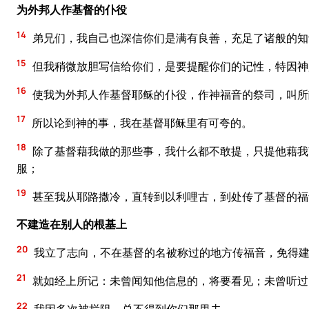
为外邦人作基督的仆役
14
弟兄们，我自己也深信你们是满有良善，充足了诸般的知
15
但我稍微放胆写信给你们，是要提醒你们的记性，特因神
16
使我为外邦人作基督耶稣的仆役，作神福音的祭司，叫所
17
所以论到神的事，我在基督耶稣里有可夸的。
18
除了基督藉我做的那些事，我什么都不敢提，只提他藉我
服；
19
甚至我从耶路撒冷，直转到以利哩古，到处传了基督的福
不建造在别人的根基上
20
我立了志向，不在基督的名被称过的地方传福音，免得
21
就如经上所记：未曾闻知他信息的，将要看见；未曾听过
22