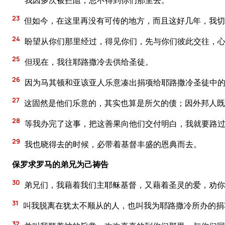
我因多次被拦阻，总不得到你们那里去。
23
但如今，在这里再没有可传的地方，而且这好几年，我切
24
盼望从你们那里经过，得见你们，先与你们彼此交往，心
25
但现在，我往耶路撒冷去供给圣徒。
26
因为马其顿和亚该亚人乐意凑出捐项给耶路撒冷圣徒中
27
这固然是他们乐意的，其实也算是所欠的债；因外邦人既
28
等我办完了这事，把这善果向他们交付明白，我就要路
29
我也晓得去的时候，必带着基督丰盛的恩典而去。
保罗求罗马的弟兄为己祷告
30
弟兄们，我藉着我们主耶稣基督，又藉着圣灵的爱，劝你
31
叫我脱离在犹太不顺从的人，也叫我为耶路撒冷所办的捐
32