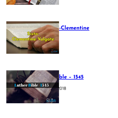
The Sixto-Clementine
Vulgate
July 12, 2025
Luther Bible – 1545
October 17, 2018