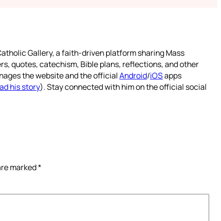
atholic Gallery, a faith-driven platform sharing Mass
rs, quotes, catechism, Bible plans, reflections, and other
nages the website and the official
Android
/
iOS
apps
ad his story
). Stay connected with him on the official social
 are marked
*