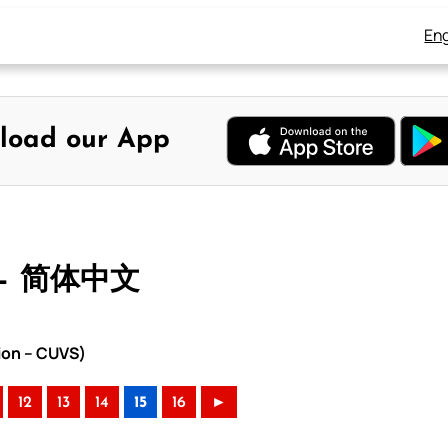
Eng
load our App
 – 简体中文
ion – CUVS)
12
13
14
15
16
►