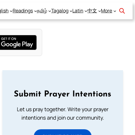
lish
Readings
தமிழ்
Tagalog
Latin
中文
More
Submit Prayer Intentions
Let us pray together. Write your prayer
intentions and join our community.