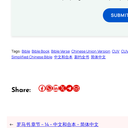
SUBMI
Tags:
Bible
Bible Book
Bible Verse
Chinese Union Version
CUV
CU
Simplified Chinese Bible
中文和合本
新约全书
简体中文
Share this article on Facebook
Share this article on WhatsApp
Share this article on LinkedIn
Share this article on X
Share this article on Telegram
Email this Article
Share:
←
罗马书 章节 – 14 – 中文和合本 – 简体中文