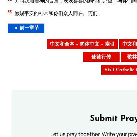
并叫我顺着神的旨意，欢欢喜喜的到你们那里，与你们同
33
愿赐平安的神常和你们众人同在。阿们！
◄ 前一章节
中文和合本 – 简体中文 – 索引
中文和
使徒行传
歌林
Visit Catholic
Submit Pray
Let us pray together. Write your pr