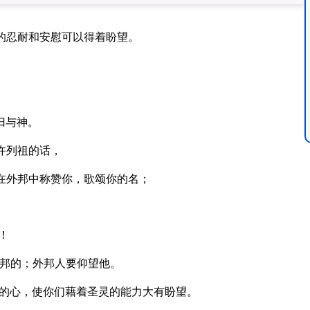
的忍耐和安慰可以得着盼望。
归与神。
许列祖的话，
在外邦中称赞你，歌颂你的名；
！
邦的；外邦人要仰望他。
的心，使你们藉着圣灵的能力大有盼望。