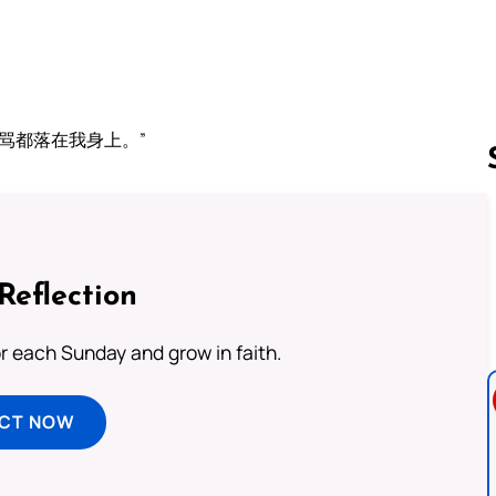
。
骂都落在我身上。”
Follow us 
Reflection
or each Sunday and grow in faith.
ECT NOW