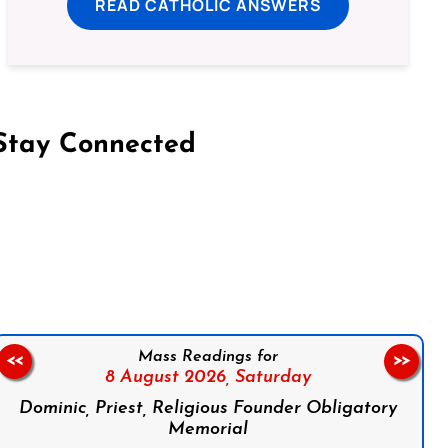
READ CATHOLIC ANSWERS
Stay Connected
on Facebook
Follow us on Instagram
Follow us on X
Subscribe to our YouTube Channel
Follow us on WhatsApp
Mass Readings for
<<
>>
8 August 2026,
Saturday
Dominic, Priest, Religious Founder Obligatory
Memorial