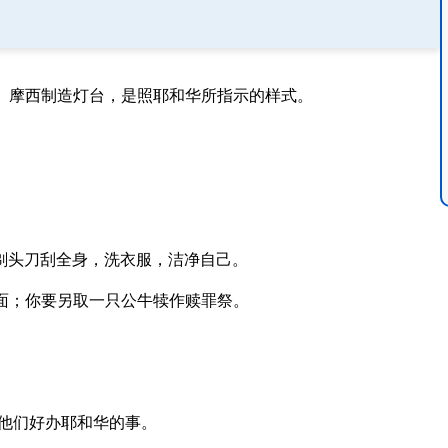
。摩西制造灯台，是照耶和华所指示的样式。
剃头刀刮全身，洗衣服，洁净自己。
面；你要另取一只公牛犊作赎罪祭。
他们好办耶和华的事。