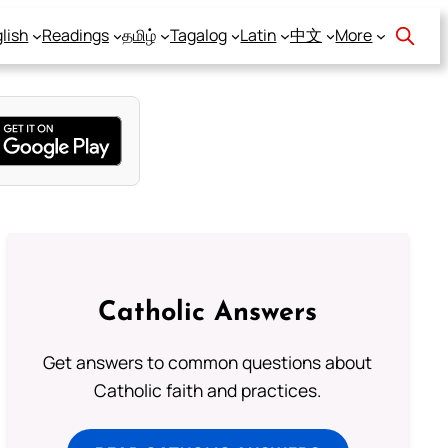
lish
Readings
தமிழ்
Tagalog
Latin
中文
More
Catholic Answers
Get answers to common questions about
Catholic faith and practices.