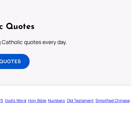
ic Quotes
ng Catholic quotes every day.
 QUOTES
VS
God’s Word
Holy Bible
Numbers
Old Testament
Simplified Chinese