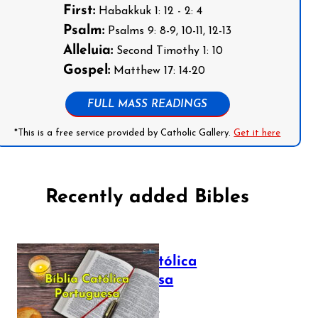
First:
Habakkuk 1: 12 - 2: 4
Psalm:
Psalms 9: 8-9, 10-11, 12-13
Alleluia:
Second Timothy 1: 10
Gospel:
Matthew 17: 14-20
FULL MASS READINGS
*This is a free service provided by Catholic Gallery.
Get it here
Recently added Bibles
Bíblia Católica
Portuguesa
July 16, 2025