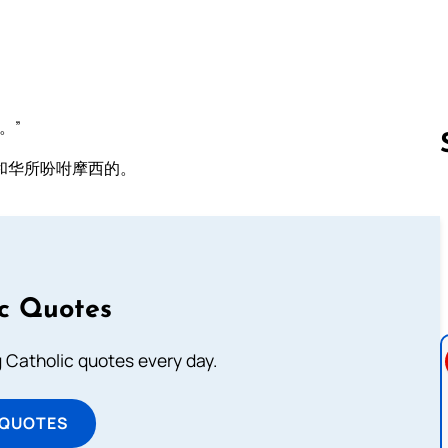
。”
和华所吩咐摩西的。
Follow us 
ic Quotes
ng Catholic quotes every day.
 QUOTES