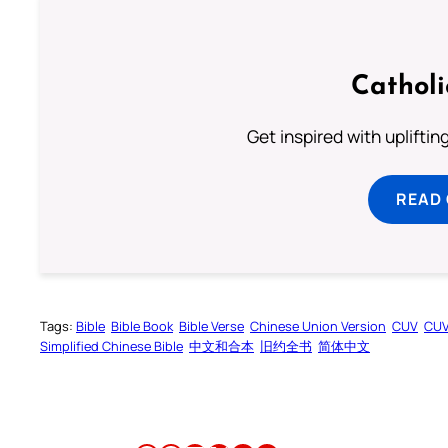
Cathol
Get inspired with uplifti
READ
Tags:
Bible
Bible Book
Bible Verse
Chinese Union Version
CUV
CU
Simplified Chinese Bible
中文和合本
旧约全书
简体中文