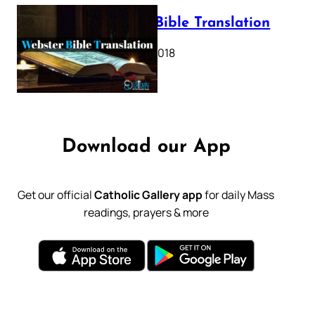
Webster Bible Translation
October 11, 2018
Download our App
Get our official
Catholic Gallery app
for daily Mass
readings, prayers & more