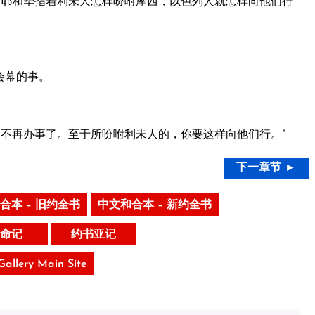
耶和华指着利未人怎样吩咐摩西，以色列人就怎样向他们行
会幕的事。
不再办事了。至于所吩咐利未人的，你要这样向他们行。”
下一章节 ►
合本 – 旧约全书
中文和合本 – 新约全书
命记
约书亚记
 Gallery Main Site