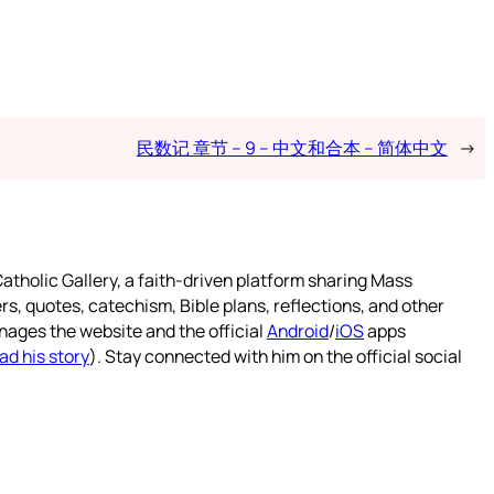
民数记 章节 – 9 – 中文和合本 – 简体中文
→
atholic Gallery, a faith-driven platform sharing Mass
rs, quotes, catechism, Bible plans, reflections, and other
nages the website and the official
Android
/
iOS
apps
ad his story
). Stay connected with him on the official social