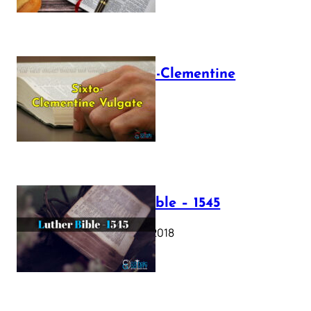
The Sixto-Clementine
Vulgate
July 12, 2025
Luther Bible – 1545
October 17, 2018