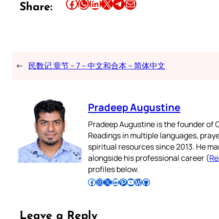
Share this article on Facebook
Share this article on WhatsApp
Share this article on LinkedIn
Share this article on X
Share this article on Telegram
Email this Article
Share:
←
民数记 章节 – 7 – 中文和合本 – 简体中文
Pradeep Augustine
Pradeep Augustine is the founder of C
Readings in multiple languages, praye
spiritual resources since 2013. He ma
alongside his professional career (
Re
profiles below.
Follow Pradeep on Facebook
Follow Pradeep on Instagram
Follow Pradeep on X
Follow Pradeep on LinkedIn
Follow Pradeep on Pinterest
Subscribe to Pradeep’s Youtube Channel
Follow Pradeep on WordPress
Follow Pradeep on GitHub
Leave a Reply