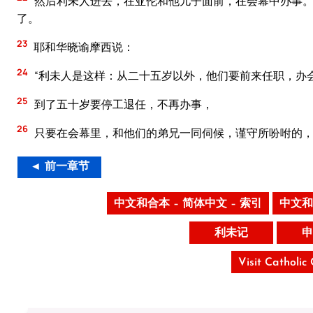
然后利未人进去，在亚伦和他儿子面前，在会幕中办事。
了。
23
耶和华晓谕摩西说：
24
“利未人是这样：从二十五岁以外，他们要前来任职，办
25
到了五十岁要停工退任，不再办事，
26
只要在会幕里，和他们的弟兄一同伺候，谨守所吩咐的，
◄ 前一章节
中文和合本 – 简体中文 – 索引
中文和
利未记
申
Visit Catholic