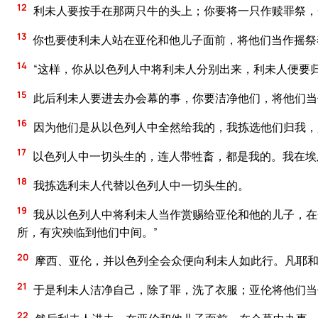
12
利未人要按手在那两只牛的头上；你要将一只作赎罪祭，
13
你也要使利未人站在亚伦和他儿子面前，将他们当作摇祭
14
“这样，你从以色列人中将利未人分别出来，利未人便要
15
此后利未人要进去办会幕的事，你要洁净他们，将他们当
16
因为他们是从以色列人中全然给我的，我拣选他们归我，
17
以色列人中一切头生的，连人带牲畜，都是我的。我在埃
18
我拣选利未人代替以色列人中一切头生的。
19
我从以色列人中将利未人当作赏赐给亚伦和他的儿子，在
所，有灾殃临到他们中间。”
20
摩西、亚伦，并以色列全会众便向利未人如此行。凡耶和
21
于是利未人洁净自己，除了罪，洗了衣服；亚伦将他们当
22