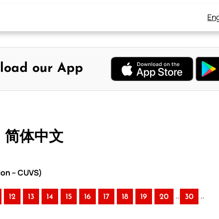
Eng
load our App
– 简体中文
ion – CUVS)
..
..
12
13
14
15
16
17
18
19
20
30