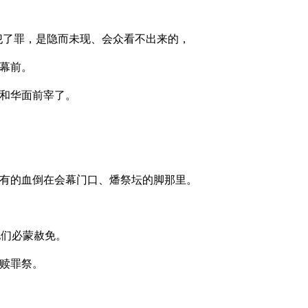
犯了罪，是隐而未现、会众看不出来的，
幕前。
和华面前宰了。
有的血倒在会幕门口、燔祭坛的脚那里。
他们必蒙赦免。
赎罪祭。