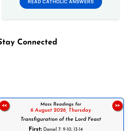
READ CATHOLIC ANSWERS
Stay Connected
on Facebook
Follow us on Instagram
Follow us on X
Subscribe to our YouTube Channel
Follow us on WhatsApp
Mass Readings for
<<
>>
6 August 2026,
Thursday
Transfiguration of the Lord Feast
First:
Daniel 7: 9-10, 13-14