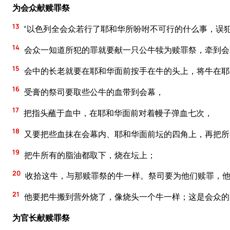
为会众献赎罪祭
13
“以色列全会众若行了耶和华所吩咐不可行的什么事，误
14
会众一知道所犯的罪就要献一只公牛犊为赎罪祭，牵到会
15
会中的长老就要在耶和华面前按手在牛的头上，将牛在耶
16
受膏的祭司要取些公牛的血带到会幕，
17
把指头蘸于血中，在耶和华面前对着幔子弹血七次，
18
又要把些血抹在会幕内、耶和华面前坛的四角上，再把所
19
把牛所有的脂油都取下，烧在坛上；
20
收拾这牛，与那赎罪祭的牛一样。祭司要为他们赎罪，
21
他要把牛搬到营外烧了，像烧头一个牛一样；这是会众的
为官长献赎罪祭