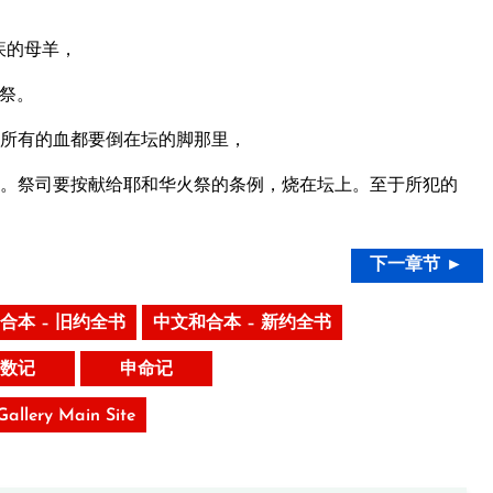
疾的母羊，
祭。
所有的血都要倒在坛的脚那里，
。祭司要按献给耶和华火祭的条例，烧在坛上。至于所犯的
下一章节 ►
合本 – 旧约全书
中文和合本 – 新约全书
数记
申命记
 Gallery Main Site