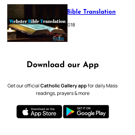
Webster Bible Translation
October 11, 2018
Download our App
Get our official
Catholic Gallery app
for daily Mass
readings, prayers & more