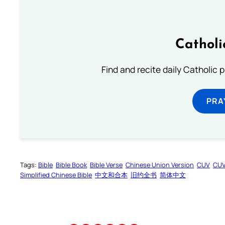
Catholi
Find and recite daily Catholic pr
PRA
Tags:
Bible
Bible Book
Bible Verse
Chinese Union Version
CUV
CU
Simplified Chinese Bible
中文和合本
旧约全书
简体中文