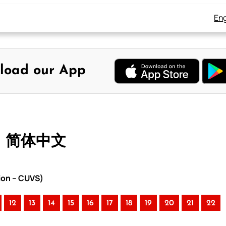
Eng
load our App
– 简体中文
ion – CUVS)
12
13
14
15
16
17
18
19
20
21
22