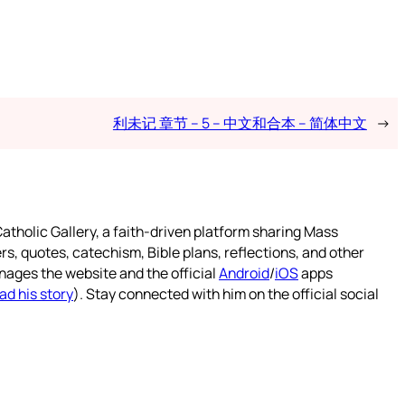
利未记 章节 – 5 – 中文和合本 – 简体中文
→
atholic Gallery, a faith-driven platform sharing Mass
rs, quotes, catechism, Bible plans, reflections, and other
nages the website and the official
Android
/
iOS
apps
ad his story
). Stay connected with him on the official social