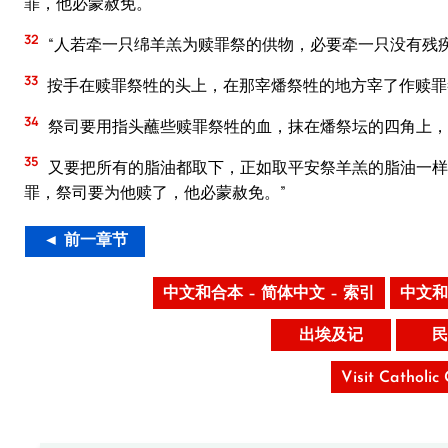
罪，他必蒙赦免。
32
“人若牵一只绵羊羔为赎罪祭的供物，必要牵一只没有残
33
按手在赎罪祭牲的头上，在那宰燔祭牲的地方宰了作赎罪
34
祭司要用指头蘸些赎罪祭牲的血，抹在燔祭坛的四角上，
35
又要把所有的脂油都取下，正如取平安祭羊羔的脂油一样
罪，祭司要为他赎了，他必蒙赦免。”
◄ 前一章节
中文和合本 – 简体中文 – 索引
中文和
出埃及记
民
Visit Catholic