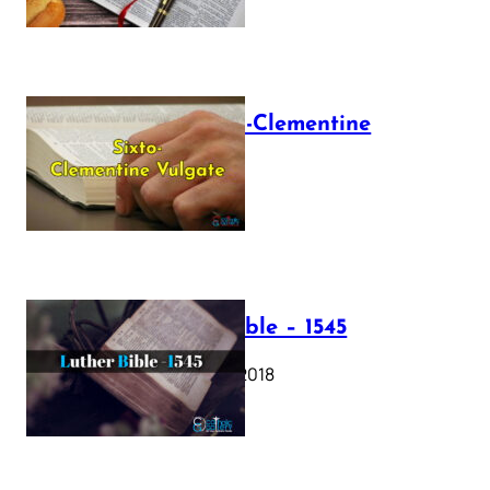
The Sixto-Clementine
Vulgate
July 12, 2025
Luther Bible – 1545
October 17, 2018