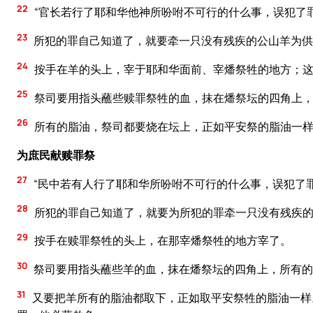
22
“官长若行了耶和华他神所吩咐不可行的什么事，误犯了
23
所犯的罪自己知道了，就要牵一只没有残疾的公山羊为供
24
按手在羊的头上，宰于耶和华面前、宰燔祭牲的地方；
25
祭司要用指头蘸些赎罪祭牲的血，抹在燔祭坛的四角上
26
所有的脂油，祭司都要烧在坛上，正如平安祭的脂油一样
为庶民献赎罪祭
27
“民中若有人行了耶和华所吩咐不可行的什么事，误犯了
28
所犯的罪自己知道了，就要为所犯的罪牵一只没有残疾
29
按手在赎罪祭牲的头上，在那宰燔祭牲的地方宰了。
30
祭司要用指头蘸些羊的血，抹在燔祭坛的四角上，所有的
31
又要把羊所有的脂油都取下，正如取平安祭牲的脂油一样