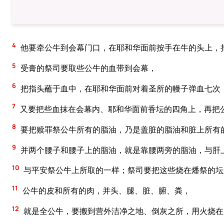
4
他要牵公牛到会幕门口，在耶和华面前按手在牛的头上，
5
受膏的祭司要取些公牛的血带到会幕，
6
把指头蘸于血中，在耶和华面前对着圣所的幔子弹血七次
7
又要把些血抹在会幕内、耶和华面前香坛的四角上，再把
8
要把赎罪祭公牛所有的脂油，乃是盖脏的脂油和脏上所有
9
并两个腰子和腰子上的脂油，就是靠腰两旁的脂油，与肝
10
与平安祭公牛上所取的一样；祭司要把这些烧在燔祭的坛
11
公牛的皮和所有的肉，并头、腿、脏、腑、粪，
12
就是全公牛，要搬到营外洁净之地、倒灰之所，用火烧在