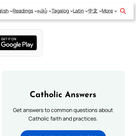
lish
Readings
தமிழ்
Tagalog
Latin
中文
More
Catholic Answers
Get answers to common questions about
Catholic faith and practices.