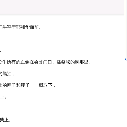
把牛宰于耶和华面前。
，
公牛所有的血倒在会幕门口、燔祭坛的脚那里。
的脂油，
上的网子和腰子，一概取下，
上。
柴上。