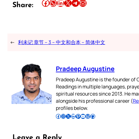
Share this article on Facebook
Share this article on WhatsApp
Share this article on LinkedIn
Share this article on X
Share this article on Telegram
Email this Article
Share:
←
利未记 章节 – 3 – 中文和合本 – 简体中文
Pradeep Augustine
Pradeep Augustine is the founder of C
Readings in multiple languages, praye
spiritual resources since 2013. He ma
alongside his professional career (
Re
profiles below.
Follow Pradeep on Facebook
Follow Pradeep on Instagram
Follow Pradeep on X
Follow Pradeep on LinkedIn
Follow Pradeep on Pinterest
Subscribe to Pradeep’s Youtube Channel
Follow Pradeep on WordPress
Follow Pradeep on GitHub
Leave a Reply