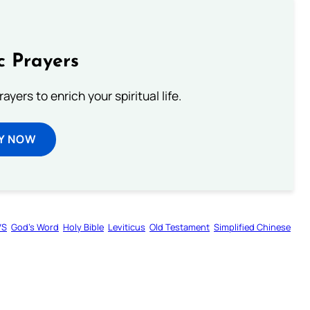
c Prayers
ayers to enrich your spiritual life.
Y NOW
VS
God’s Word
Holy Bible
Leviticus
Old Testament
Simplified Chinese