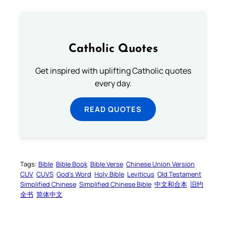
Catholic Quotes
Get inspired with uplifting Catholic quotes
every day.
READ QUOTES
Tags:
Bible
Bible Book
Bible Verse
Chinese Union Version
CUV
CUVS
God’s Word
Holy Bible
Leviticus
Old Testament
Simplified Chinese
Simplified Chinese Bible
中文和合本
旧约
全书
简体中文