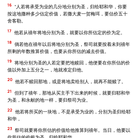
16
“人若将承受为业的几分地分别为圣，归给耶和华，你要
按这地撒种多少估定价值，若撒大麦一贺梅珥，要估价五十
舍客勒。
17
他若从禧年将地分别为圣，就要以你所估定的价为定。
18
倘若他在禧年以后将地分别为圣，祭司就要按着未到禧年
所剩的年数推算价值，也要从你所估的减去价值。
19
将地分别为圣的人若定要把地赎回，他便要在你所估的价
值以外加上五分之一，地就准定归他。
20
他若不赎回那地，或是将地卖给别人，就再不能赎了。
21
但到了禧年，那地从买主手下出来的时候，就要归耶和华
为圣，和永献的地一样，要归祭司为业。
22
他若将所买的一块地，不是承受为业的，分别为圣归给耶
和华，
23
祭司就要将你所估的价值给他推算到禧年。当日，他要以
你所估的价银为圣，归给耶和华。