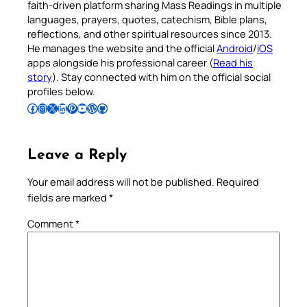
faith-driven platform sharing Mass Readings in multiple
languages, prayers, quotes, catechism, Bible plans,
reflections, and other spiritual resources since 2013.
He manages the website and the official
Android
/
iOS
apps alongside his professional career (
Read his
story
). Stay connected with him on the official social
profiles below.
Follow Pradeep on Facebook
Follow Pradeep on Instagram
Follow Pradeep on X
Follow Pradeep on LinkedIn
Follow Pradeep on Pinterest
Subscribe to Pradeep’s Youtube Channel
Follow Pradeep on WordPress
Follow Pradeep on GitHub
Leave a Reply
Your email address will not be published.
Required
fields are marked
*
Comment
*