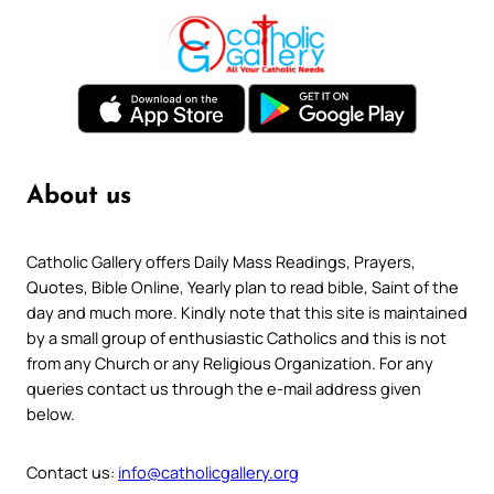
About us
Catholic Gallery offers Daily Mass Readings, Prayers,
Quotes, Bible Online, Yearly plan to read bible, Saint of the
day and much more. Kindly note that this site is maintained
by a small group of enthusiastic Catholics and this is not
from any Church or any Religious Organization. For any
queries contact us through the e-mail address given
below.
Contact us:
info@catholicgallery.org