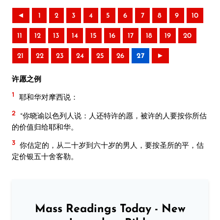
◄
1
2
3
4
5
6
7
8
9
10
11
12
13
14
15
16
17
18
19
20
21
22
23
24
25
26
27
►
许愿之例
1
耶和华对摩西说：
2
“你晓谕以色列人说：人还特许的愿，被许的人要按你所估
的价值归给耶和华。
3
你估定的，从二十岁到六十岁的男人，要按圣所的平，估
定价银五十舍客勒。
Mass Readings Today - New