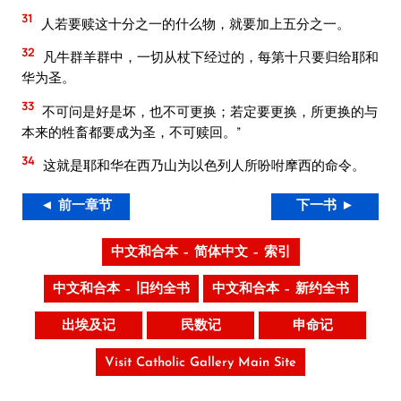
31
人若要赎这十分之一的什么物，就要加上五分之一。
32
凡牛群羊群中，一切从杖下经过的，每第十只要归给耶和
华为圣。
33
不可问是好是坏，也不可更换；若定要更换，所更换的与
本来的牲畜都要成为圣，不可赎回。”
34
这就是耶和华在西乃山为以色列人所吩咐摩西的命令。
◄ 前一章节
下一书 ►
中文和合本 – 简体中文 – 索引
中文和合本 – 旧约全书
中文和合本 – 新约全书
出埃及记
民数记
申命记
Visit Catholic Gallery Main Site