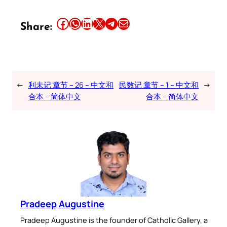
Share this article on Facebook
Share this article on WhatsApp
Share this article on LinkedIn
Share this article on X
Share this article on Telegram
Email this Article
Share:
←
利未记 章节 – 26 – 中文和
民数记 章节 – 1 – 中文和
→
合本 – 简体中文
合本 – 简体中文
Pradeep Augustine
Pradeep Augustine is the founder of Catholic Gallery, a