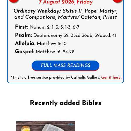
7 August 2026,
Friday
Ordinary Weekday/ Sixtus II, Pope, Martyr,
and Companions, Martyrs/ Cajetan, Priest
First:
Nahum 2: 1, 3; 3: 1-3, 6-7
Psalm:
Deuteronomy 32: 35cd-36ab, 39abcd, 41
Alleluia:
Matthew 5: 10
Gospel:
Matthew 16: 24-28
FULL MASS READINGS
*This is a free service provided by Catholic Gallery.
Get it here
Recently added Bibles