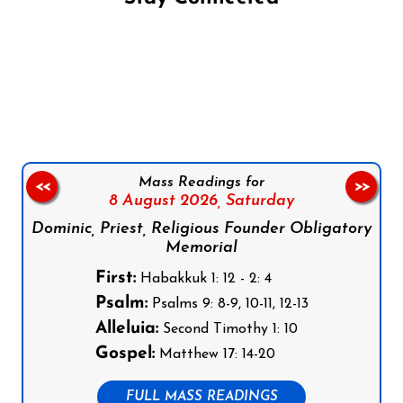
Follow us on Facebook
Follow us on Instagram
Follow us on X
Subscribe to our YouTube Channel
Follow us on WhatsApp
Mass Readings for
<<
>>
8 August 2026,
Saturday
Dominic, Priest, Religious Founder Obligatory
Memorial
First:
Habakkuk 1: 12 - 2: 4
Psalm:
Psalms 9: 8-9, 10-11, 12-13
Alleluia:
Second Timothy 1: 10
Gospel:
Matthew 17: 14-20
FULL MASS READINGS