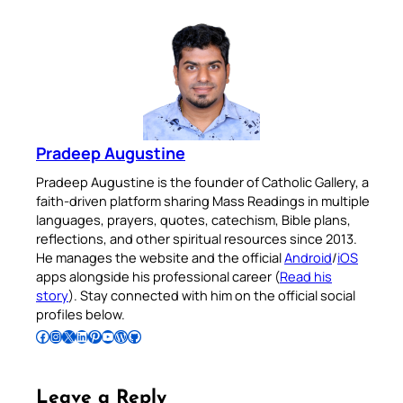
Pradeep Augustine
Pradeep Augustine is the founder of Catholic Gallery, a
faith-driven platform sharing Mass Readings in multiple
languages, prayers, quotes, catechism, Bible plans,
reflections, and other spiritual resources since 2013.
He manages the website and the official
Android
/
iOS
apps alongside his professional career (
Read his
story
). Stay connected with him on the official social
profiles below.
Follow Pradeep on Facebook
Follow Pradeep on Instagram
Follow Pradeep on X
Follow Pradeep on LinkedIn
Follow Pradeep on Pinterest
Subscribe to Pradeep’s Youtube Channel
Follow Pradeep on WordPress
Follow Pradeep on GitHub
Leave a Reply