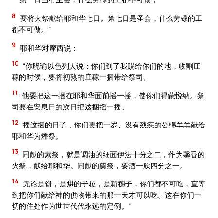
8
要将火祭献给耶和华七日。第七日是圣会，什么劳碌的工
都不可做。”
9
耶和华对摩西说：
10
“你晓谕以色列人说：你们到了我赐给你们的地，收割庄
稼的时候，要将初熟的庄稼一捆带给祭司。
11
他要把这一捆在耶和华面前摇一摇，使你们得蒙悦纳。祭
司要在安息日的次日把这捆摇一摇。
12
摇这捆的日子，你们要把一岁、没有残疾的公绵羊羔献给
耶和华为燔祭。
13
同献的素祭，就是调油的细面伊法十分之二，作为馨香的
火祭，献给耶和华。同献的奠祭，要酒一欣四分之一。
14
无论是饼，是烘的子粒，是新穗子，你们都不可吃，直等
到把你们献给神的供物带来的那一天才可以吃。这在你们一
切的住处作为世世代代永远的定例。”