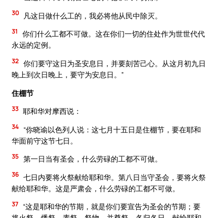
30
凡这日做什么工的，我必将他从民中除灭。
31
你们什么工都不可做。这在你们一切的住处作为世世代代
永远的定例。
32
你们要守这日为圣安息日，并要刻苦己心。从这月初九日
晚上到次日晚上，要守为安息日。”
住棚节
33
耶和华对摩西说：
34
“你晓谕以色列人说：这七月十五日是住棚节，要在耶和
华面前守这节七日。
35
第一日当有圣会，什么劳碌的工都不可做。
36
七日内要将火祭献给耶和华。第八日当守圣会，要将火祭
献给耶和华。这是严肃会，什么劳碌的工都不可做。
37
“这是耶和华的节期，就是你们要宣告为圣会的节期；要
将火祭、燔祭、素祭、祭物，并奠祭，各归各日，献给耶和