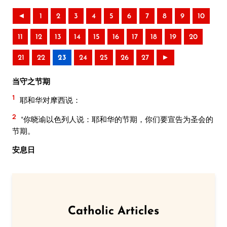
◄
1
2
3
4
5
6
7
8
9
10
11
12
13
14
15
16
17
18
19
20
21
22
23
24
25
26
27
►
当守之节期
1
耶和华对摩西说：
2
“你晓谕以色列人说：耶和华的节期，你们要宣告为圣会的
节期。
安息日
Catholic Articles