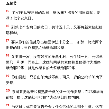
五旬节
15
“你们要从安息日的次日，献禾捆为摇祭的那日算起，要
满了七个安息日。
16
到第七个安息日的次日，共计五十天，又要将新素祭献给
耶和华。
17
要从你们的住处取出细面伊法十分之二，加酵，烤成两个
摇祭的饼，当作初熟之物献给耶和华。
18
又要将一岁、没有残疾的羊羔七只、公牛犊一只、公绵羊
两只，和饼一同奉上。这些与同献的素祭和奠祭要作为燔祭
献给耶和华，就是作馨香的火祭献给耶和华。
19
你们要献一只公山羊为赎罪祭，两只一岁的公绵羊羔为平
安祭。
20
祭司要把这些和初熟麦子做的饼一同作摇祭，在耶和华面
前摇一摇；这是献与耶和华为圣物归给祭司的。
21
当这日，你们要宣告圣会；什么劳碌的工都不可做。这在