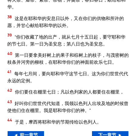
华。
38
这是在耶和华的安息日以外，又在你们的供物和所许的
愿，并甘心献给耶和华的以外。
39
“你们收藏了地的出产，就从七月十五日起，要守耶和华
的节七日。第一日为圣安息；第八日也为圣安息。
40
第一日要拿美好树上的果子和棕树上的枝子，与茂密树的
枝条并河旁的柳枝，在耶和华你们的神面前欢乐七日。
41
每年七月间，要向耶和华守这节七日。这为你们世世代代
永远的定例。
42
你们要住在棚里七日；凡以色列家的人都要住在棚里，
43
好叫你们世世代代知道，我领以色列人出埃及地的时候曾
使他们住在棚里。我是耶和华你们的神。”
44
于是，摩西将耶和华的节期传给以色列人。
◄ 前一章节
下一章节 ►