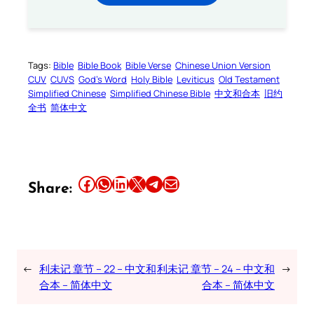
Tags:
Bible
Bible Book
Bible Verse
Chinese Union Version
CUV
CUVS
God’s Word
Holy Bible
Leviticus
Old Testament
Simplified Chinese
Simplified Chinese Bible
中文和合本
旧约
全书
简体中文
Share this article on Facebook
Share this article on WhatsApp
Share this article on LinkedIn
Share this article on X
Share this article on Telegram
Email this Article
Share:
←
利未记 章节 – 22 – 中文和
利未记 章节 – 24 – 中文和
→
合本 – 简体中文
合本 – 简体中文