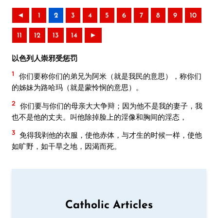
◄
1
2
3
4
5
6
7
8
9
10
11
12
13
14
►
以色列人崇邪受惩罚
1
你们要称你们的弟兄为阿米（就是我民的意思），称你们
的姊妹为路哈玛（就是蒙怜悯的意思）。
2
你们要与你们的母亲大大争辩；因为他不是我的妻子，我
也不是他的丈夫。叫他除掉脸上的淫像和胸间的淫态，
3
免得我剥他的衣服，使他赤体，与才生的时候一样，使他
如旷野，如干旱之地，因渴而死。
Catholic Articles