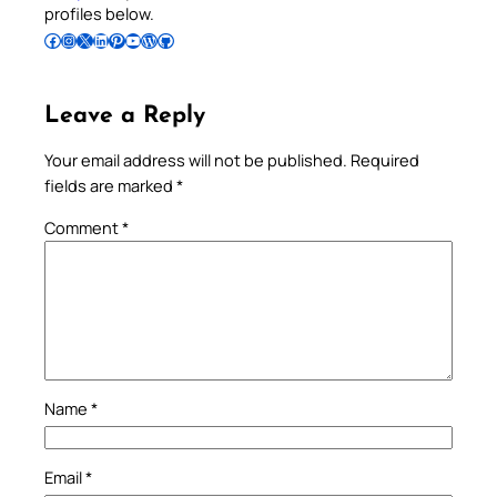
profiles below.
Follow Pradeep on Facebook
Follow Pradeep on Instagram
Follow Pradeep on X
Follow Pradeep on LinkedIn
Follow Pradeep on Pinterest
Subscribe to Pradeep’s Youtube Channel
Follow Pradeep on WordPress
Follow Pradeep on GitHub
Leave a Reply
Your email address will not be published.
Required
fields are marked
*
Comment
*
Name
*
Email
*