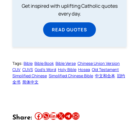
Get inspired with uplifting Catholic quotes
every day.
READ QUOTES
Tags:
Bible
Bible Book
Bible Verse
Chinese Union Version
CUV
CUVS
God’s Word
Holy Bible
Hosea
Old Testament
Simplified Chinese
Simplified Chinese Bible
中文和合本
旧约
全书
简体中文
Share this article on Facebook
Share this article on WhatsApp
Share this article on LinkedIn
Share this article on X
Share this article on Telegram
Email this Article
Share: