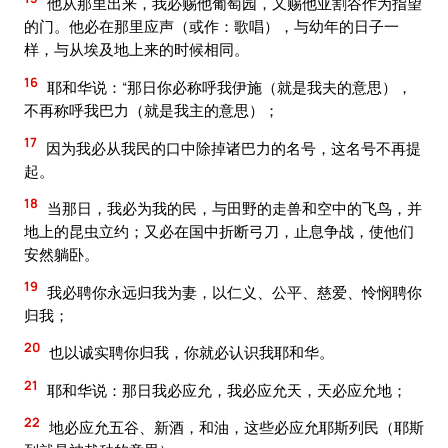
他从那里出来，我必赐他葡萄园，又赐他亚割谷作为指望
的门。他必在那里应声（或作：歌唱），与幼年的日子一
样，与从埃及地上来的时候相同。
16
耶和华说：“那日你必称呼我伊施（就是我夫的意思），
不再称呼我巴力（就是我主的意思）；
17
因为我必从我民的口中除掉诸巴力的名号，这名号不再提
起。
18
当那日，我必为我的民，与田野的走兽和空中的飞鸟，并
地上的昆虫立约；又必在国中折断弓刀，止息争战，使他们
安然躺卧。
19
我必聘你永远归我为妻，以仁义、公平、慈爱、怜悯聘你
归我；
20
也以诚实聘你归我，你就必认识我耶和华。
21
耶和华说：那日我必应允，我必应允天，天必应允地；
22
地必应允五谷、新酒，和油，这些必应允耶斯列民（耶斯