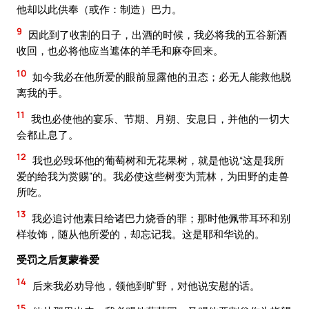
他却以此供奉（或作：制造）巴力。
9
因此到了收割的日子，出酒的时候，我必将我的五谷新酒
收回，也必将他应当遮体的羊毛和麻夺回来。
10
如今我必在他所爱的眼前显露他的丑态；必无人能救他脱
离我的手。
11
我也必使他的宴乐、节期、月朔、安息日，并他的一切大
会都止息了。
12
我也必毁坏他的葡萄树和无花果树，就是他说“这是我所
爱的给我为赏赐”的。我必使这些树变为荒林，为田野的走兽
所吃。
13
我必追讨他素日给诸巴力烧香的罪；那时他佩带耳环和别
样妆饰，随从他所爱的，却忘记我。这是耶和华说的。
受罚之后复蒙眷爱
14
后来我必劝导他，领他到旷野，对他说安慰的话。
15