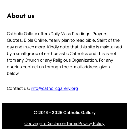
About us
Catholic Gallery offers Daily Mass Readings, Prayers,
Quotes, Bible Online, Yearly plan to read bible, Saint of the
day and much more. Kindly note that this site is maintained
by a small group of enthusiastic Catholics and this is not
from any Church or any Religious Organization. For any
queries contact us through the e-mail address given
below.
Contact us:
info@catholicgallery.org
© 2013 – 2026 Catholic Gallery
Copyrights
Disclaimer
Terms
Privacy Policy