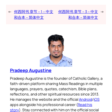
←
何西阿书 章节 – 1 – 中文
何西阿书 章节 – 3 – 中文
→
和合本 – 简体中文
和合本 – 简体中文
Pradeep Augustine
Pradeep Augustine is the founder of Catholic Gallery, a
faith-driven platform sharing Mass Readings in multiple
languages, prayers, quotes, catechism, Bible plans,
reflections, and other spiritual resources since 2013.
He manages the website and the official
Android
/
iOS
apps alongside his professional career (
Read his
story
). Stay connected with him on the official social