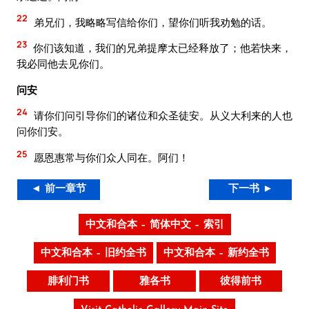
22
弟兄们，我略略写信给你们，望你们听我劝勉的话。
23
你们该知道，我们的兄弟提摩太已经释放了；他若快来，
我必同他去见你们。
问安
24
请你们问引导你们的诸位和众圣徒安。从义大利来的人也
问你们安。
25
愿恩惠常与你们众人同在。阿们！
◄ 前一章节
下一书 ►
中文和合本 – 简体中文 – 索引
中文和合本 – 旧约全书
中文和合本 – 新约全书
腓利门书
雅各书
彼得前书