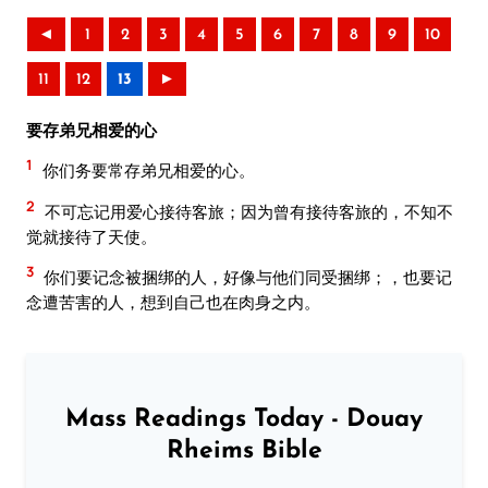
◄
1
2
3
4
5
6
7
8
9
10
11
12
13
►
要存弟兄相爱的心
1
你们务要常存弟兄相爱的心。
2
不可忘记用爱心接待客旅；因为曾有接待客旅的，不知不
觉就接待了天使。
3
你们要记念被捆绑的人，好像与他们同受捆绑；，也要记
念遭苦害的人，想到自己也在肉身之内。
Mass Readings Today - Douay
Rheims Bible