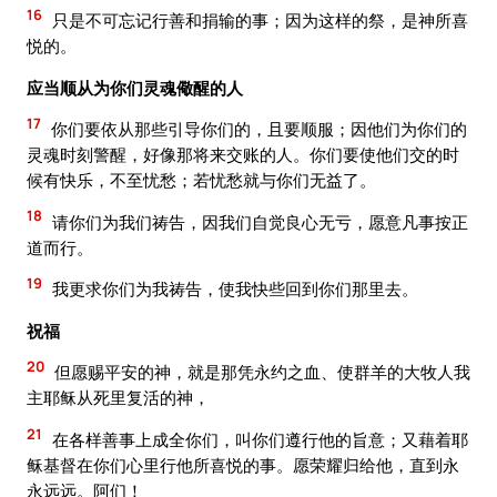
16
只是不可忘记行善和捐输的事；因为这样的祭，是神所喜
悦的。
应当顺从为你们灵魂儆醒的人
17
你们要依从那些引导你们的，且要顺服；因他们为你们的
灵魂时刻警醒，好像那将来交账的人。你们要使他们交的时
候有快乐，不至忧愁；若忧愁就与你们无益了。
18
请你们为我们祷告，因我们自觉良心无亏，愿意凡事按正
道而行。
19
我更求你们为我祷告，使我快些回到你们那里去。
祝福
20
但愿赐平安的神，就是那凭永约之血、使群羊的大牧人我
主耶稣从死里复活的神，
21
在各样善事上成全你们，叫你们遵行他的旨意；又藉着耶
稣基督在你们心里行他所喜悦的事。愿荣耀归给他，直到永
永远远。阿们！