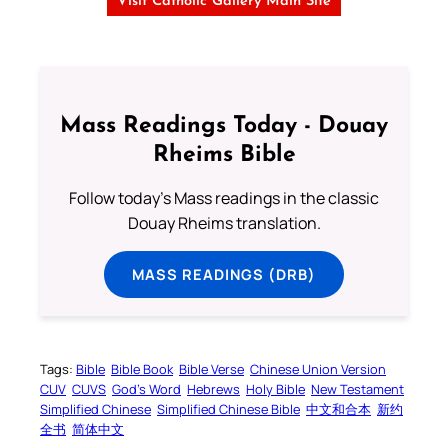
Visit Catholic Gallery Main Site
Mass Readings Today - Douay
Rheims Bible
Follow today's Mass readings in the classic
Douay Rheims translation.
MASS READINGS (DRB)
Tags:
Bible
Bible Book
Bible Verse
Chinese Union Version
CUV
CUVS
God’s Word
Hebrews
Holy Bible
New Testament
Simplified Chinese
Simplified Chinese Bible
中文和合本
新约
全书
简体中文