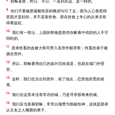
耶稣基督，昨日、今日、一直到永远、是一样的。
9
你们不要被那诸般怪异的教训勾引了去；因为人心靠恩得
坚固才是好的，并不是靠饮食。那在饮食上专心的从来没有
得着益处。
10
我们有一祭坛，上面的祭物是那些在帐幕中供职的人不可
同吃的。
11
原来牲畜的血被大祭司带入圣所作赎罪祭；牲畜的身子被
烧在营外。
12
所以，耶稣要用自己的血叫百姓成圣，也就在城门外受
苦。
13
这样，我们也当出到营外，就了他去，忍受他所受的凌
辱。
14
我们在这里本没有常存的城，乃是寻求那将来的城。
15
我们应当靠着耶稣，常常以颂赞为祭献给神，这就是那承
认主名之人嘴唇的果子。