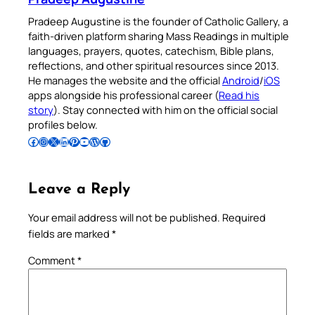
Pradeep Augustine is the founder of Catholic Gallery, a
faith-driven platform sharing Mass Readings in multiple
languages, prayers, quotes, catechism, Bible plans,
reflections, and other spiritual resources since 2013.
He manages the website and the official
Android
/
iOS
apps alongside his professional career (
Read his
story
). Stay connected with him on the official social
profiles below.
Follow Pradeep on Facebook
Follow Pradeep on Instagram
Follow Pradeep on X
Follow Pradeep on LinkedIn
Follow Pradeep on Pinterest
Subscribe to Pradeep’s Youtube Channel
Follow Pradeep on WordPress
Follow Pradeep on GitHub
Leave a Reply
Your email address will not be published.
Required
fields are marked
*
Comment
*