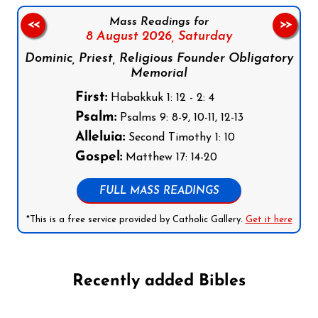
Mass Readings for
<<
>>
8 August 2026,
Saturday
Dominic, Priest, Religious Founder Obligatory
Memorial
First:
Habakkuk 1: 12 - 2: 4
Psalm:
Psalms 9: 8-9, 10-11, 12-13
Alleluia:
Second Timothy 1: 10
Gospel:
Matthew 17: 14-20
FULL MASS READINGS
*This is a free service provided by Catholic Gallery.
Get it here
Recently added Bibles