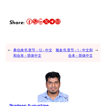
Share this article on Facebook
Share this article on WhatsApp
Share this article on LinkedIn
Share this article on X
Share this article on Telegram
Email this Article
Share:
←
希伯来书 章节 – 12 – 中文
雅各书 章节 – 1 – 中文和
→
和合本 – 简体中文
合本 – 简体中文
Pradeep Augustine