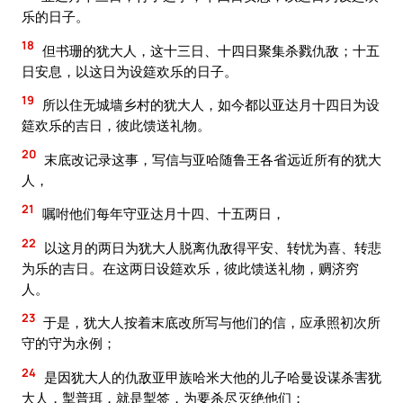
乐的日子。
18
但书珊的犹大人，这十三日、十四日聚集杀戮仇敌；十五
日安息，以这日为设筵欢乐的日子。
19
所以住无城墙乡村的犹大人，如今都以亚达月十四日为设
筵欢乐的吉日，彼此馈送礼物。
20
末底改记录这事，写信与亚哈随鲁王各省远近所有的犹大
人，
21
嘱咐他们每年守亚达月十四、十五两日，
22
以这月的两日为犹大人脱离仇敌得平安、转忧为喜、转悲
为乐的吉日。在这两日设筵欢乐，彼此馈送礼物，赒济穷
人。
23
于是，犹大人按着末底改所写与他们的信，应承照初次所
守的守为永例；
24
是因犹大人的仇敌亚甲族哈米大他的儿子哈曼设谋杀害犹
大人，掣普珥，就是掣签，为要杀尽灭绝他们；