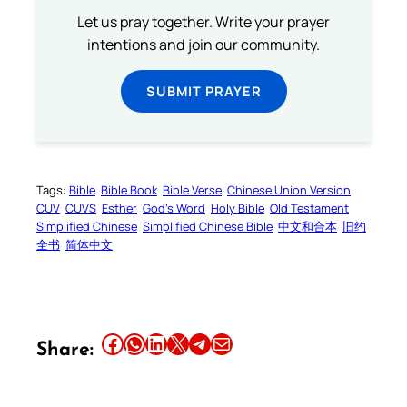
Let us pray together. Write your prayer
intentions and join our community.
SUBMIT PRAYER
Tags:
Bible
Bible Book
Bible Verse
Chinese Union Version
CUV
CUVS
Esther
God’s Word
Holy Bible
Old Testament
Simplified Chinese
Simplified Chinese Bible
中文和合本
旧约
全书
简体中文
Share this article on Facebook
Share this article on WhatsApp
Share this article on LinkedIn
Share this article on X
Share this article on Telegram
Email this Article
Share: