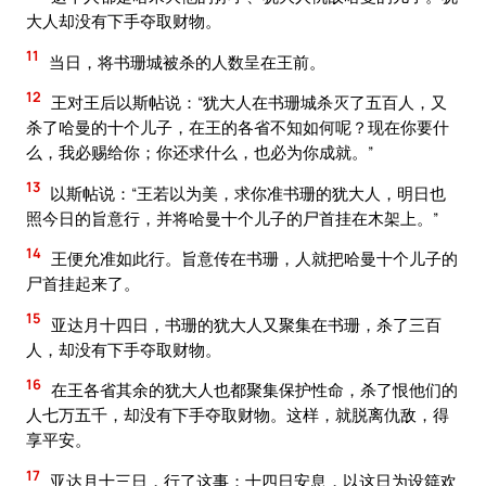
大人却没有下手夺取财物。
11
当日，将书珊城被杀的人数呈在王前。
12
王对王后以斯帖说：“犹大人在书珊城杀灭了五百人，又
杀了哈曼的十个儿子，在王的各省不知如何呢？现在你要什
么，我必赐给你；你还求什么，也必为你成就。”
13
以斯帖说：“王若以为美，求你准书珊的犹大人，明日也
照今日的旨意行，并将哈曼十个儿子的尸首挂在木架上。”
14
王便允准如此行。旨意传在书珊，人就把哈曼十个儿子的
尸首挂起来了。
15
亚达月十四日，书珊的犹大人又聚集在书珊，杀了三百
人，却没有下手夺取财物。
16
在王各省其余的犹大人也都聚集保护性命，杀了恨他们的
人七万五千，却没有下手夺取财物。这样，就脱离仇敌，得
享平安。
17
亚达月十三日，行了这事；十四日安息，以这日为设筵欢