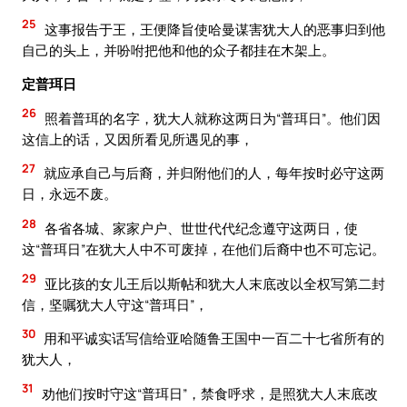
25
这事报告于王，王便降旨使哈曼谋害犹大人的恶事归到他
自己的头上，并吩咐把他和他的众子都挂在木架上。
定普珥日
26
照着普珥的名字，犹大人就称这两日为“普珥日”。他们因
这信上的话，又因所看见所遇见的事，
27
就应承自己与后裔，并归附他们的人，每年按时必守这两
日，永远不废。
28
各省各城、家家户户、世世代代纪念遵守这两日，使
这“普珥日”在犹大人中不可废掉，在他们后裔中也不可忘记。
29
亚比孩的女儿王后以斯帖和犹大人末底改以全权写第二封
信，坚嘱犹大人守这“普珥日”，
30
用和平诚实话写信给亚哈随鲁王国中一百二十七省所有的
犹大人，
31
劝他们按时守这“普珥日”，禁食呼求，是照犹大人末底改