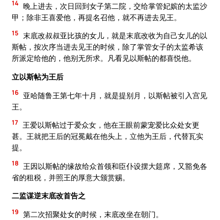
14
晚上进去，次日回到女子第二院，交给掌管妃嫔的太监沙
甲；除非王喜爱他，再提名召他，就不再进去见王。
15
末底改叔叔亚比孩的女儿，就是末底改收为自己女儿的以
斯帖，按次序当进去见王的时候，除了掌管女子的太监希该
所派定给他的，他别无所求。凡看见以斯帖的都喜悦他。
立以斯帖为王后
16
亚哈随鲁王第七年十月，就是提别月，以斯帖被引入宫见
王。
17
王爱以斯帖过于爱众女，他在王眼前蒙宠爱比众处女更
甚。王就把王后的冠冕戴在他头上，立他为王后，代替瓦实
提。
18
王因以斯帖的缘故给众首领和臣仆设摆大筵席，又豁免各
省的租税，并照王的厚意大颁赏赐。
二监谋逆末底改首告之
19
第二次招聚处女的时候，末底改坐在朝门。