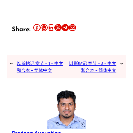
Share this article on Facebook
Share this article on WhatsApp
Share this article on LinkedIn
Share this article on X
Share this article on Telegram
Email this Article
Share:
←
以斯帖记 章节 – 1 – 中文
以斯帖记 章节 – 3 – 中文
→
和合本 – 简体中文
和合本 – 简体中文