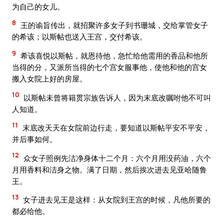
为自己的女儿。
8
王的谕旨传出，就招聚许多女子到书珊城，交给掌管女子
的希该；以斯帖也送入王宫，交付希该。
9
希该喜悦以斯帖，就恩待他，急忙给他需用的香品和他所
当得的分，又派所当得的七个宫女服事他，使他和他的宫女
搬入女院上好的房屋。
10
以斯帖未曾将籍贯宗族告诉人，因为末底改嘱咐他不可叫
人知道。
11
末底改天天在女院前边行走，要知道以斯帖平安不平安，
并后事如何。
12
众女子照例先洁净身体十二个月：六个月用没药油，六个
月用香料和洁身之物。满了日期，然后挨次进去见亚哈随鲁
王。
13
女子进去见王是这样：从女院到王宫的时候，凡他所要的
都必给他。