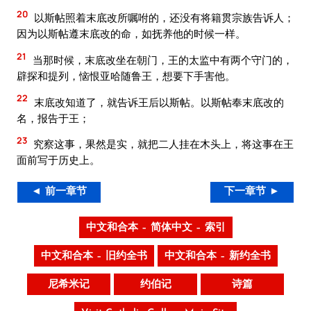
20
以斯帖照着末底改所嘱咐的，还没有将籍贯宗族告诉人；
因为以斯帖遵末底改的命，如抚养他的时候一样。
21
当那时候，末底改坐在朝门，王的太监中有两个守门的，
辟探和提列，恼恨亚哈随鲁王，想要下手害他。
22
末底改知道了，就告诉王后以斯帖。以斯帖奉末底改的
名，报告于王；
23
究察这事，果然是实，就把二人挂在木头上，将这事在王
面前写于历史上。
◄ 前一章节
下一章节 ►
中文和合本 – 简体中文 – 索引
中文和合本 – 旧约全书
中文和合本 – 新约全书
尼希米记
约伯记
诗篇