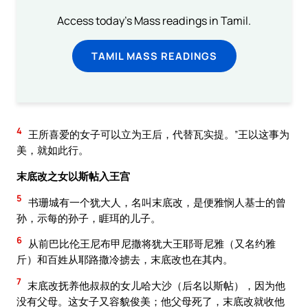
Access today's Mass readings in Tamil.
TAMIL MASS READINGS
4
王所喜爱的女子可以立为王后，代替瓦实提。”王以这事为
美，就如此行。
末底改之女以斯帖入王宫
5
书珊城有一个犹大人，名叫末底改，是便雅悯人基士的曾
孙，示每的孙子，睚珥的儿子。
6
从前巴比伦王尼布甲尼撒将犹大王耶哥尼雅（又名约雅
斤）和百姓从耶路撒冷掳去，末底改也在其内。
7
末底改抚养他叔叔的女儿哈大沙（后名以斯帖），因为他
没有父母。这女子又容貌俊美；他父母死了，末底改就收他