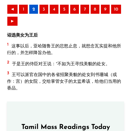
◄
1
2
3
4
5
6
7
8
9
10
►
诏选美女为王后
1
这事以后，亚哈随鲁王的忿怒止息，就想念瓦实提和他所
行的，并怎样降旨办他。
2
于是王的侍臣对王说：“不如为王寻找美貌的处女。
3
王可以派官在国中的各省招聚美貌的处女到书珊城（或
作：宫）的女院，交给掌管女子的太监希该，给他们当用的
香品。
Tamil Mass Readings Today