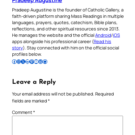
Pradeep Augustine
Pradeep Augustine is the founder of Catholic Gallery, a
faith-driven platform sharing Mass Readings in multiple
languages, prayers, quotes, catechism, Bible plans,
reflections, and other spiritual resources since 2013.
He manages the website and the official
Android
/
iOS
apps alongside his professional career (
Read his
story
). Stay connected with him on the official social
profiles below.
Follow Pradeep on Facebook
Follow Pradeep on Instagram
Follow Pradeep on X
Follow Pradeep on LinkedIn
Follow Pradeep on Pinterest
Subscribe to Pradeep’s Youtube Channel
Follow Pradeep on WordPress
Follow Pradeep on GitHub
Leave a Reply
Your email address will not be published.
Required
fields are marked
*
Comment
*