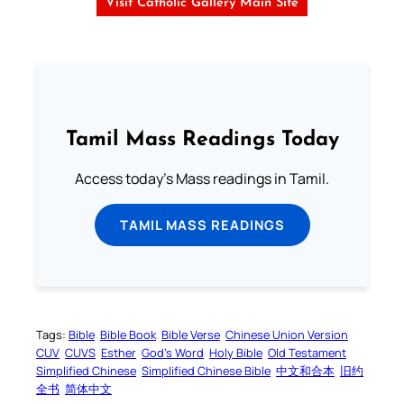
Visit Catholic Gallery Main Site
Tamil Mass Readings Today
Access today's Mass readings in Tamil.
TAMIL MASS READINGS
Tags:
Bible
Bible Book
Bible Verse
Chinese Union Version
CUV
CUVS
Esther
God’s Word
Holy Bible
Old Testament
Simplified Chinese
Simplified Chinese Bible
中文和合本
旧约
全书
简体中文