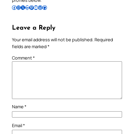
profiles below.
Follow Pradeep on Facebook
Follow Pradeep on Instagram
Follow Pradeep on X
Follow Pradeep on LinkedIn
Follow Pradeep on Pinterest
Subscribe to Pradeep’s Youtube Channel
Follow Pradeep on WordPress
Follow Pradeep on GitHub
Leave a Reply
Your email address will not be published.
Required
fields are marked
*
Comment
*
Name
*
Email
*