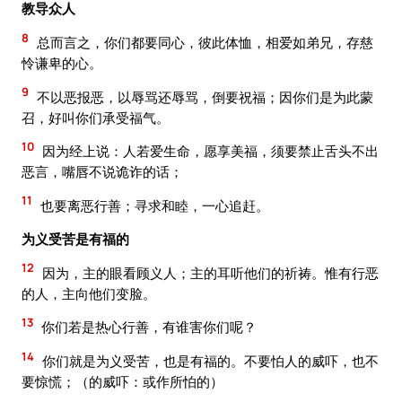
教导众人
8
总而言之，你们都要同心，彼此体恤，相爱如弟兄，存慈
怜谦卑的心。
9
不以恶报恶，以辱骂还辱骂，倒要祝福；因你们是为此蒙
召，好叫你们承受福气。
10
因为经上说：人若爱生命，愿享美福，须要禁止舌头不出
恶言，嘴唇不说诡诈的话；
11
也要离恶行善；寻求和睦，一心追赶。
为义受苦是有福的
12
因为，主的眼看顾义人；主的耳听他们的祈祷。惟有行恶
的人，主向他们变脸。
13
你们若是热心行善，有谁害你们呢？
14
你们就是为义受苦，也是有福的。不要怕人的威吓，也不
要惊慌；（的威吓：或作所怕的）