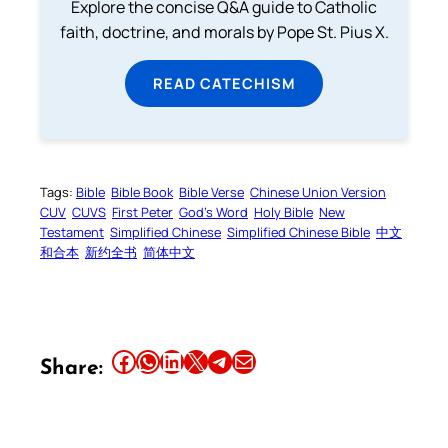
Explore the concise Q&A guide to Catholic
faith, doctrine, and morals by Pope St. Pius X.
READ CATECHISM
Tags:
Bible
Bible Book
Bible Verse
Chinese Union Version
CUV
CUVS
First Peter
God’s Word
Holy Bible
New
Testament
Simplified Chinese
Simplified Chinese Bible
中文
和合本
新约全书
简体中文
Share this article on Facebook
Share this article on WhatsApp
Share this article on LinkedIn
Share this article on X
Share this article on Telegram
Email this Article
Share: