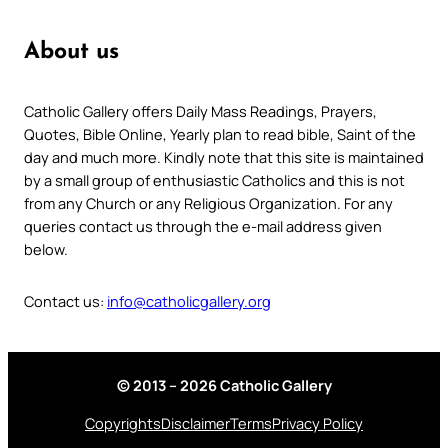
About us
Catholic Gallery offers Daily Mass Readings, Prayers,
Quotes, Bible Online, Yearly plan to read bible, Saint of the
day and much more. Kindly note that this site is maintained
by a small group of enthusiastic Catholics and this is not
from any Church or any Religious Organization. For any
queries contact us through the e-mail address given
below.
Contact us:
info@catholicgallery.org
© 2013 – 2026 Catholic Gallery
Copyrights
Disclaimer
Terms
Privacy Policy