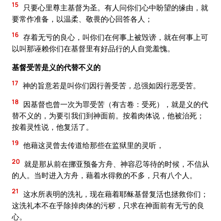
15
只要心里尊主基督为圣。有人问你们心中盼望的缘由，就
要常作准备，以温柔、敬畏的心回答各人；
16
存着无亏的良心，叫你们在何事上被毁谤，就在何事上可
以叫那诬赖你们在基督里有好品行的人自觉羞愧。
基督受苦是义的代替不义的
17
神的旨意若是叫你们因行善受苦，总强如因行恶受苦。
18
因基督也曾一次为罪受苦（有古卷：受死），就是义的代
替不义的，为要引我们到神面前。按着肉体说，他被治死；
按着灵性说，他复活了。
19
他藉这灵曾去传道给那些在监狱里的灵听，
20
就是那从前在挪亚预备方舟、神容忍等待的时候，不信从
的人。当时进入方舟，藉着水得救的不多，只有八个人。
21
这水所表明的洗礼，现在藉着耶稣基督复活也拯救你们；
这洗礼本不在乎除掉肉体的污秽，只求在神面前有无亏的良
心。