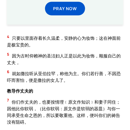
PRAY NOW
4
只要以里面存着长久温柔，安静的心为妆饰；这在神面前
是极宝贵的。
5
因为古时仰赖神的圣洁妇人正是以此为妆饰，顺服自己的
丈夫，
6
就如撒拉听从亚伯拉罕，称他为主。你们若行善，不因恐
吓而害怕，便是撒拉的女儿了。
教导作丈夫的
7
你们作丈夫的，也要按情理﹝原文作知识﹞和妻子同住；
因他比你软弱，（比你软弱：原文作是软弱的器皿）与你一
同承受生命之恩的，所以要敬重他。这样，便叫你们的祷告
没有阻碍。