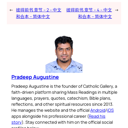
←
彼得前书 章节 – 2 – 中文
彼得前书 章节 – 4 – 中文
→
和合本 – 简体中文
和合本 – 简体中文
Pradeep Augustine
Pradeep Augustine is the founder of Catholic Gallery, a
faith-driven platform sharing Mass Readings in multiple
languages, prayers, quotes, catechism, Bible plans,
reflections, and other spiritual resources since 2013.
He manages the website and the official
Android
/
iOS
apps alongside his professional career (
Read his
story
). Stay connected with him on the official social