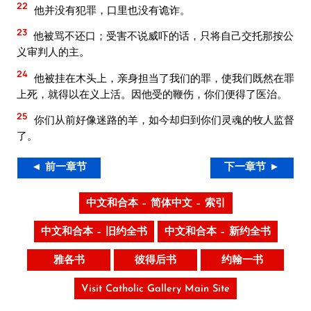
22
他并没有犯罪，口里也没有诡诈。
23
他被骂不还口；受害不说威吓的话，只将自己交托那按公
义审判人的主。
24
他被挂在木头上，亲身担当了我们的罪，使我们既然在罪
上死，就得以在义上活。因他受的鞭伤，你们便得了医治。
25
你们从前好像迷路的羊，如今却归到你们灵魂的牧人监督
了。
◄ 前一章节
下一章节 ►
中文和合本 – 简体中文 – 索引
中文和合本 – 旧约全书
中文和合本 – 新约全书
雅各书
彼得后书
约翰一书
Visit Catholic Gallery Main Site