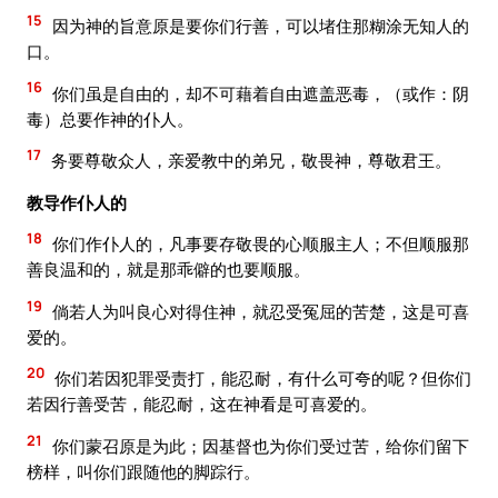
15
因为神的旨意原是要你们行善，可以堵住那糊涂无知人的
口。
16
你们虽是自由的，却不可藉着自由遮盖恶毒，（或作：阴
毒）总要作神的仆人。
17
务要尊敬众人，亲爱教中的弟兄，敬畏神，尊敬君王。
教导作仆人的
18
你们作仆人的，凡事要存敬畏的心顺服主人；不但顺服那
善良温和的，就是那乖僻的也要顺服。
19
倘若人为叫良心对得住神，就忍受冤屈的苦楚，这是可喜
爱的。
20
你们若因犯罪受责打，能忍耐，有什么可夸的呢？但你们
若因行善受苦，能忍耐，这在神看是可喜爱的。
21
你们蒙召原是为此；因基督也为你们受过苦，给你们留下
榜样，叫你们跟随他的脚踪行。