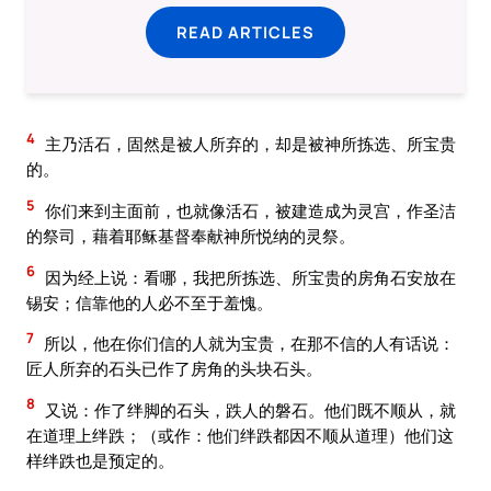
READ ARTICLES
4
主乃活石，固然是被人所弃的，却是被神所拣选、所宝贵
的。
5
你们来到主面前，也就像活石，被建造成为灵宫，作圣洁
的祭司，藉着耶稣基督奉献神所悦纳的灵祭。
6
因为经上说：看哪，我把所拣选、所宝贵的房角石安放在
锡安；信靠他的人必不至于羞愧。
7
所以，他在你们信的人就为宝贵，在那不信的人有话说：
匠人所弃的石头已作了房角的头块石头。
8
又说：作了绊脚的石头，跌人的磐石。他们既不顺从，就
在道理上绊跌；（或作：他们绊跌都因不顺从道理）他们这
样绊跌也是预定的。