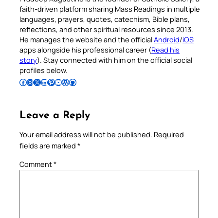
faith-driven platform sharing Mass Readings in multiple
languages, prayers, quotes, catechism, Bible plans,
reflections, and other spiritual resources since 2013.
He manages the website and the official
Android
/
iOS
apps alongside his professional career (
Read his
story
). Stay connected with him on the official social
profiles below.
Follow Pradeep on Facebook
Follow Pradeep on Instagram
Follow Pradeep on X
Follow Pradeep on LinkedIn
Follow Pradeep on Pinterest
Subscribe to Pradeep’s Youtube Channel
Follow Pradeep on WordPress
Follow Pradeep on GitHub
Leave a Reply
Your email address will not be published.
Required
fields are marked
*
Comment
*