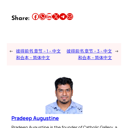
Share this article on Facebook
Share this article on WhatsApp
Share this article on LinkedIn
Share this article on X
Share this article on Telegram
Email this Article
Share:
←
彼得前书 章节 – 1 – 中文
彼得前书 章节 – 3 – 中文
→
和合本 – 简体中文
和合本 – 简体中文
Pradeep Augustine
Pradeep Augustine is the founder of Catholic Gallery, a