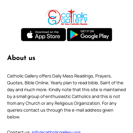
About us
Catholic Gallery offers Daily Mass Readings, Prayers,
Quotes, Bible Online, Yearly plan to read bible, Saint of the
day and much more. Kindly note that this site is maintained
by a small group of enthusiastic Catholics and this is not
from any Church or any Religious Organization. For any
queries contact us through the e-mail address given
below.
Contact us:
info@catholicgallery.org