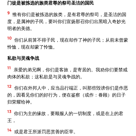
门徒是被拣选的族类君尊的祭司圣洁的国民
9
惟有你们是被拣选的族类，是有君尊的祭司，是圣洁的国
度，是属神的子民，要叫你们宣扬那召你们出黑暗入奇妙光
明者的美德。
10
你们从前算不得子民，现在却作了神的子民；从前未曾蒙
怜恤，现在却蒙了怜恤。
私欲与灵魂争战
11
亲爱的弟兄啊，你们是客旅，是寄居的。我劝你们要禁戒
肉体的私欲；这私欲是与灵魂争战的。
12
你们在外邦人中，应当品行端正，叫那些毁谤你们是作恶
的，因看见你们的好行为，便在鉴察（或作：眷顾）的日子
归荣耀给神。
13
你们为主的缘故，要顺服人的一切制度，或是在上的君
王，
14
或是君王所派罚恶赏善的臣宰。