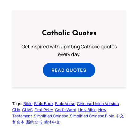
Catholic Quotes
Get inspired with uplifting Catholic quotes
every day.
READ QUOTES
Tags:
Bible
Bible Book
Bible Verse
Chinese Union Version
CUV
CUVS
First Peter
God’s Word
Holy Bible
New
Testament
Simplified Chinese
Simplified Chinese Bible
中文
和合本
新约全书
简体中文