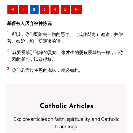
◄
1
2
3
4
5
►
基督被人厌弃被神拣选
1
所以，你们既除去一切的恶毒、（或作阴毒）诡诈，并假
善、嫉妒，和一切毁谤的话，
2
就要爱慕那纯净的灵奶，像才生的婴孩爱慕奶一样，叫你
们因此渐长，以致得救。
3
你们若尝过主恩的滋味，就必如此。
Catholic Articles
Explore articles on faith, spirituality, and Catholic
teachings.