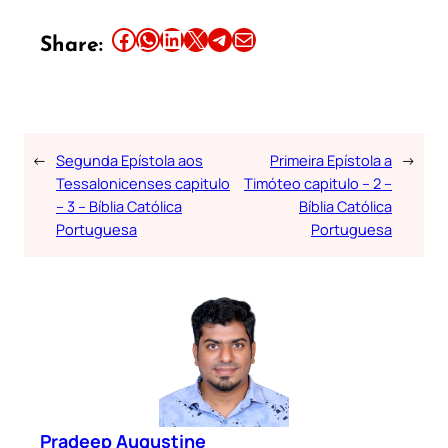
Share this article on Facebook
Share this article on WhatsApp
Share this article on LinkedIn
Share this article on X
Share this article on Telegram
Email this Article
Share:
←
Segunda Epístola aos
Primeira Epístola a
→
Tessalonicenses capitulo
Timóteo capitulo – 2 –
– 3 – Bíblia Católica
Bíblia Católica
Portuguesa
Portuguesa
Pradeep Augustine