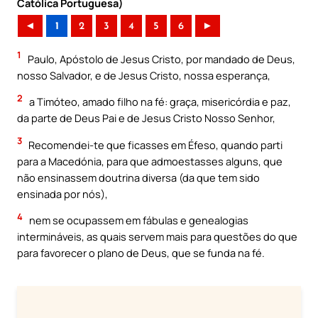
Católica Portuguesa)
◄
1
2
3
4
5
6
►
1
Paulo, Apóstolo de Jesus Cristo, por mandado de Deus,
nosso Salvador, e de Jesus Cristo, nossa esperança,
2
a Timóteo, amado filho na fé: graça, misericórdia e paz,
da parte de Deus Pai e de Jesus Cristo Nosso Senhor,
3
Recomendei-te que ficasses em Éfeso, quando parti
para a Macedónia, para que admoestasses alguns, que
não ensinassem doutrina diversa (da que tem sido
ensinada por nós),
4
nem se ocupassem em fábulas e genealogias
intermináveis, as quais servem mais para questões do que
para favorecer o plano de Deus, que se funda na fé.