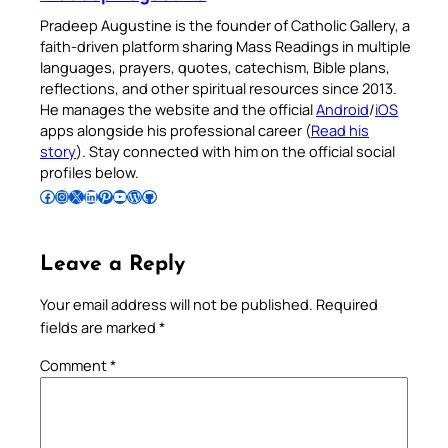
Pradeep Augustine is the founder of Catholic Gallery, a
faith-driven platform sharing Mass Readings in multiple
languages, prayers, quotes, catechism, Bible plans,
reflections, and other spiritual resources since 2013.
He manages the website and the official
Android
/
iOS
apps alongside his professional career (
Read his
story
). Stay connected with him on the official social
profiles below.
Follow Pradeep on Facebook
Follow Pradeep on Instagram
Follow Pradeep on X
Follow Pradeep on LinkedIn
Follow Pradeep on Pinterest
Subscribe to Pradeep’s Youtube Channel
Follow Pradeep on WordPress
Follow Pradeep on GitHub
Leave a Reply
Your email address will not be published.
Required
fields are marked
*
Comment
*