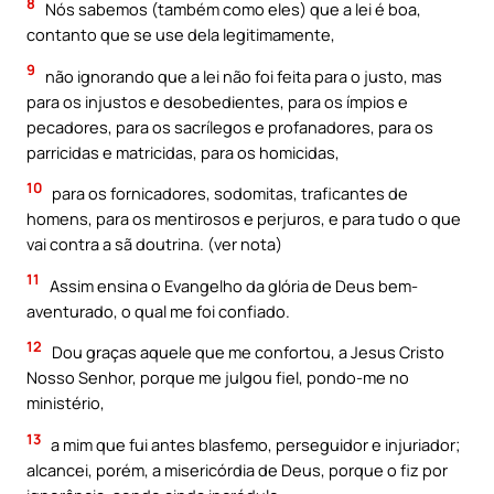
8
Nós sabemos (também como eles) que a lei é boa,
contanto que se use dela legitimamente,
9
não ignorando que a lei não foi feita para o justo, mas
para os injustos e desobedientes, para os ímpios e
pecadores, para os sacrílegos e profanadores, para os
parricidas e matricidas, para os homicidas,
10
para os fornicadores, sodomitas, traficantes de
homens, para os mentirosos e perjuros, e para tudo o que
vai contra a sã doutrina. (ver nota)
11
Assim ensina o Evangelho da glória de Deus bem-
aventurado, o qual me foi confiado.
12
Dou graças aquele que me confortou, a Jesus Cristo
Nosso Senhor, porque me julgou fiel, pondo-me no
ministério,
13
a mim que fui antes blasfemo, perseguidor e injuriador;
alcancei, porém, a misericórdia de Deus, porque o fiz por