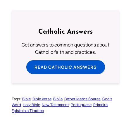
Catholic Answers
Get answers to common questions about
Catholic faith and practices.
READ CATHOLIC ANSWERS
Tags:
Bible
Bible Verse
Biblia
Father Matos Soares
God’s
Word
Holy Bible
New Testament
Portuguese
Primeira
Epístola a Timóteo