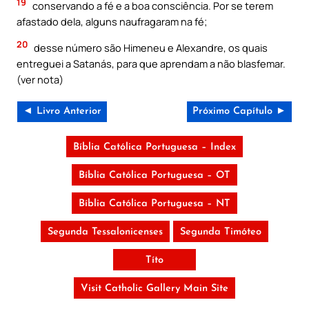
19
conservando a fé e a boa consciência. Por se terem
afastado dela, alguns naufragaram na fé;
20
desse número são Himeneu e Alexandre, os quais
entreguei a Satanás, para que aprendam a não blasfemar.
(ver nota)
◄ Livro Anterior
Próximo Capítulo ►
Bíblia Católica Portuguesa – Index
Bíblia Católica Portuguesa – OT
Bíblia Católica Portuguesa – NT
Segunda Tessalonicenses
Segunda Timóteo
Títo
Visit Catholic Gallery Main Site