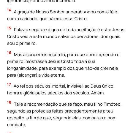
ignorância, sendo ainda incrédulo.
14
A graça de Nosso Senhor superabundou com a fé e
com a caridade, que há em Jesus Cristo.
15
Palavra segura e digna de toda aceitação é esta: Jesus
Cristo veio a este mundo salvar os pecadores, dos quais
sou o primeiro.
16
Mas alcancei misericórdia, para que em mim, sendo o
primeiro, mostrasse Jesus Cristo toda a sua
longanimidade, para exemplo dos que hão-de crer nele
para (alcançar) a vida eterna.
17
Ao rei dos séculos imortal, invisível, ao Deus único,
honra e glória pelos séculos dos séculos. Amém.
18
Tal é a recomendação que te faço, meu filho Timóteo,
segundo as profecias feitas precedentemente a teu
respeito, a fim de que, segundo elas, combatas o bom
combate,