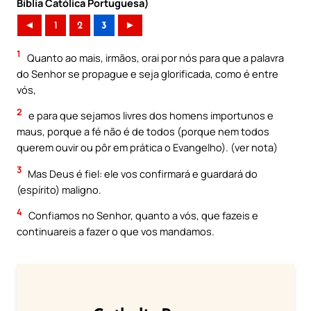
Bíblia Católica Portuguesa)
◄
1
2
3
►
1
Quanto ao mais, irmãos, orai por nós para que a palavra
do Senhor se propague e seja glorificada, como é entre
vós,
2
e para que sejamos livres dos homens importunos e
maus, porque a fé não é de todos (porque nem todos
querem ouvir ou pôr em prática o Evangelho). (ver nota)
3
Mas Deus é fiel: ele vos confirmará e guardará do
(espírito) maligno.
4
Confiamos no Senhor, quanto a vós, que fazeis e
continuareis a fazer o que vos mandamos.