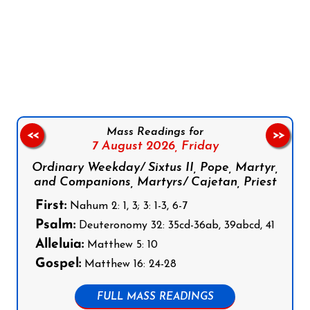
Follow us on Facebook
Follow us on Instagram
Follow us on X
Subscribe to our YouTube Channel
Follow us on WhatsApp
Mass Readings for
<<
>>
7 August 2026,
Friday
Ordinary Weekday/ Sixtus II, Pope, Martyr,
and Companions, Martyrs/ Cajetan, Priest
First:
Nahum 2: 1, 3; 3: 1-3, 6-7
Psalm:
Deuteronomy 32: 35cd-36ab, 39abcd, 41
Alleluia:
Matthew 5: 10
Gospel:
Matthew 16: 24-28
FULL MASS READINGS