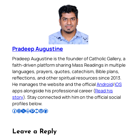
Pradeep Augustine
Pradeep Augustine is the founder of Catholic Gallery, a
faith-driven platform sharing Mass Readings in multiple
languages, prayers, quotes, catechism, Bible plans,
reflections, and other spiritual resources since 2013.
He manages the website and the official
Android
/
iOS
apps alongside his professional career (
Read his
story
). Stay connected with him on the official social
profiles below.
Follow Pradeep on Facebook
Follow Pradeep on Instagram
Follow Pradeep on X
Follow Pradeep on LinkedIn
Follow Pradeep on Pinterest
Subscribe to Pradeep’s Youtube Channel
Follow Pradeep on WordPress
Follow Pradeep on GitHub
Leave a Reply