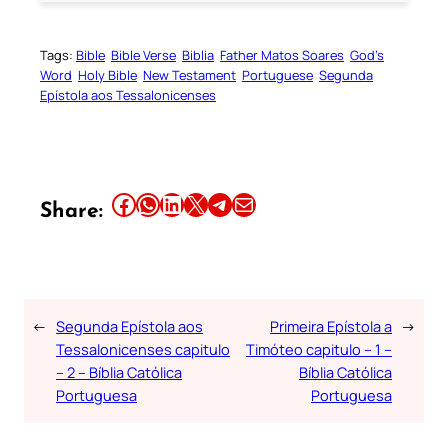
Tags:
Bible
Bible Verse
Biblia
Father Matos Soares
God’s
Word
Holy Bible
New Testament
Portuguese
Segunda
Epístola aos Tessalonicenses
Share this article on Facebook
Share this article on WhatsApp
Share this article on LinkedIn
Share this article on X
Share this article on Telegram
Email this Article
Share:
←
Segunda Epístola aos
Primeira Epístola a
→
Tessalonicenses capitulo
Timóteo capitulo – 1 –
– 2 – Bíblia Católica
Bíblia Católica
Portuguesa
Portuguesa