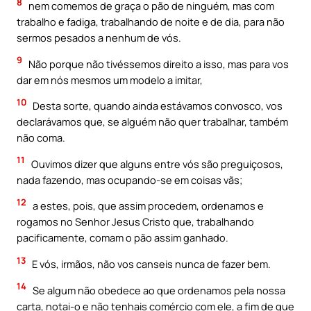
8
nem comemos de graça o pão de ninguém, mas com
trabalho e fadiga, trabalhando de noite e de dia, para não
sermos pesados a nenhum de vós.
9
Não porque não tivéssemos direito a isso, mas para vos
dar em nós mesmos um modelo a imitar,
10
Desta sorte, quando ainda estávamos convosco, vos
declarávamos que, se alguém não quer trabalhar, também
não coma.
11
Ouvimos dizer que alguns entre vós são preguiçosos,
nada fazendo, mas ocupando-se em coisas vãs;
12
a estes, pois, que assim procedem, ordenamos e
rogamos no Senhor Jesus Cristo que, trabalhando
pacificamente, comam o pão assim ganhado.
13
E vós, irmãos, não vos canseis nunca de fazer bem.
14
Se algum não obedece ao que ordenamos pela nossa
carta, notai-o e não tenhais comércio com ele, a fim de que