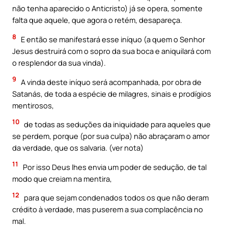
não tenha aparecido o Anticristo) já se opera, somente
falta que aquele, que agora o retém, desapareça.
8
E então se manifestará esse iníquo (a quem o Senhor
Jesus destruirá com o sopro da sua boca e aniquilará com
o resplendor da sua vinda).
9
A vinda deste iníquo será acompanhada, por obra de
Satanás, de toda a espécie de milagres, sinais e prodígios
mentirosos,
10
de todas as seduções da iniquidade para aqueles que
se perdem, porque (por sua culpa) não abraçaram o amor
da verdade, que os salvaria. (ver nota)
11
Por isso Deus lhes envia um poder de sedução, de tal
modo que creiam na mentira,
12
para que sejam condenados todos os que não deram
crédito à verdade, mas puserem a sua complacência no
mal.