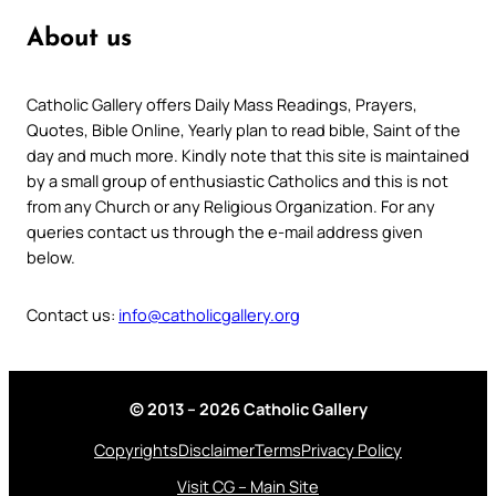
About us
Catholic Gallery offers Daily Mass Readings, Prayers,
Quotes, Bible Online, Yearly plan to read bible, Saint of the
day and much more. Kindly note that this site is maintained
by a small group of enthusiastic Catholics and this is not
from any Church or any Religious Organization. For any
queries contact us through the e-mail address given
below.
Contact us:
info@catholicgallery.org
© 2013 – 2026 Catholic Gallery
Copyrights
Disclaimer
Terms
Privacy Policy
Visit CG – Main Site