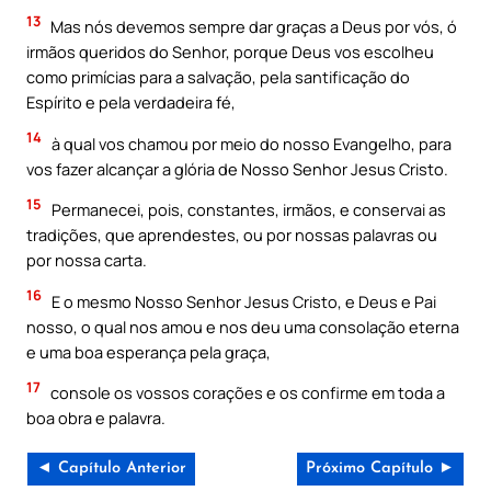
13
Mas nós devemos sempre dar graças a Deus por vós, ó
irmãos queridos do Senhor, porque Deus vos escolheu
como primícias para a salvação, pela santificação do
Espírito e pela verdadeira fé,
14
à qual vos chamou por meio do nosso Evangelho, para
vos fazer alcançar a glória de Nosso Senhor Jesus Cristo.
15
Permanecei, pois, constantes, irmãos, e conservai as
tradições, que aprendestes, ou por nossas palavras ou
por nossa carta.
16
E o mesmo Nosso Senhor Jesus Cristo, e Deus e Pai
nosso, o qual nos amou e nos deu uma consolação eterna
e uma boa esperança pela graça,
17
console os vossos corações e os confirme em toda a
boa obra e palavra.
◄ Capítulo Anterior
Próximo Capítulo ►