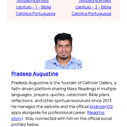
Tessalonicenses
Tessalonicenses
capitulo – 1 – Bíblia
capitulo – 3 – Bíblia
Católica Portuguesa
Católica Portuguesa
Pradeep Augustine
Pradeep Augustine is the founder of Catholic Gallery, a
faith-driven platform sharing Mass Readings in multiple
languages, prayers, quotes, catechism, Bible plans,
reflections, and other spiritual resources since 2013.
He manages the website and the official
Android
/
iOS
apps alongside his professional career (
Read his
story
). Stay connected with him on the official social
profiles below.