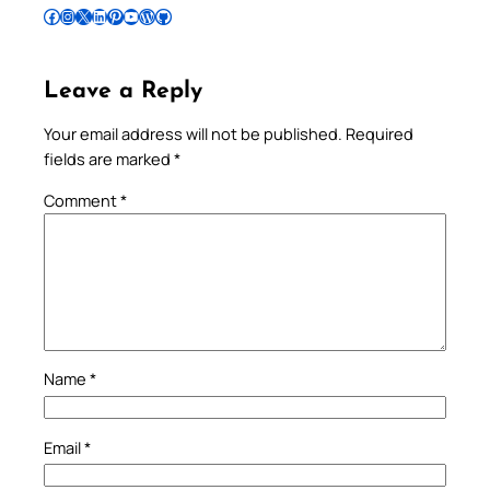
Follow Pradeep on Facebook
Follow Pradeep on Instagram
Follow Pradeep on X
Follow Pradeep on LinkedIn
Follow Pradeep on Pinterest
Subscribe to Pradeep’s Youtube Channel
Follow Pradeep on WordPress
Follow Pradeep on GitHub
Leave a Reply
Your email address will not be published.
Required
fields are marked
*
Comment
*
Name
*
Email
*