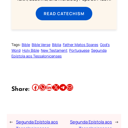
READ CATECHISM
Tags:
Bible
Bible Verse
Biblia
Father Matos Soares
God’s
Word
Holy Bible
New Testament
Portuguese
Segunda
Epístola aos Tessalonicenses
Share this article on Facebook
Share this article on WhatsApp
Share this article on LinkedIn
Share this article on X
Share this article on Telegram
Email this Article
Share:
←
Segunda Epístola aos
Segunda Epístola aos
→