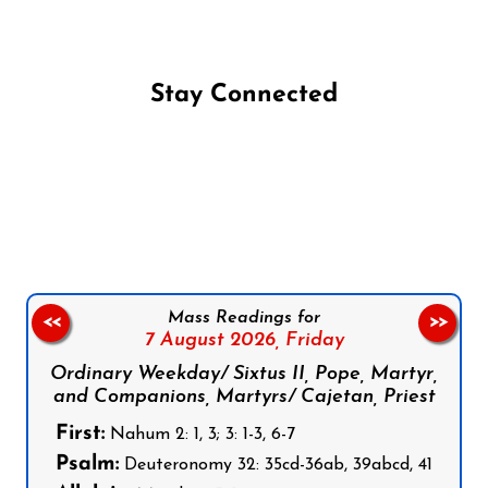
Stay Connected
Follow us on Facebook
Follow us on Instagram
Follow us on X
Subscribe to our YouTube Channel
Follow us on WhatsApp
Mass Readings for
<<
>>
7 August 2026,
Friday
Ordinary Weekday/ Sixtus II, Pope, Martyr,
and Companions, Martyrs/ Cajetan, Priest
First:
Nahum 2: 1, 3; 3: 1-3, 6-7
Psalm:
Deuteronomy 32: 35cd-36ab, 39abcd, 41