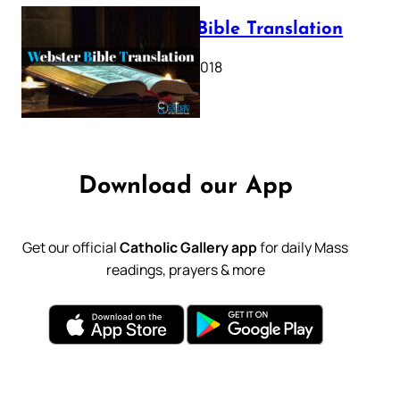
Webster Bible Translation
October 11, 2018
Download our App
Get our official
Catholic Gallery app
for daily Mass
readings, prayers & more