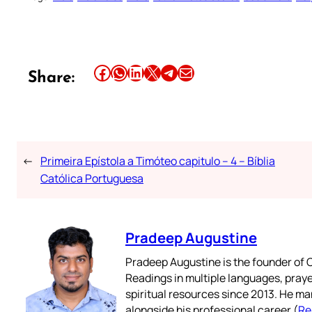
Share this article on Facebook
Share this article on WhatsApp
Share this article on LinkedIn
Share this article on X
Share this article on Telegram
Email this Article
Share:
←
Primeira Epístola a Timóteo capitulo – 4 – Bíblia
Católica Portuguesa
Pradeep Augustine
Pradeep Augustine is the founder of C
Readings in multiple languages, praye
spiritual resources since 2013. He ma
alongside his professional career (
Re