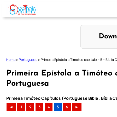
Skip
to
content
Down
Home
»
Portuguese
»
Primeira Epístola a Timóteo capitulo – 5 – Bíblia
Primeira Epístola a Timóteo c
Portuguesa
Primeira Timóteo Capítulos (Portuguese Bible : Bíblia 
◄
1
2
3
4
5
6
►