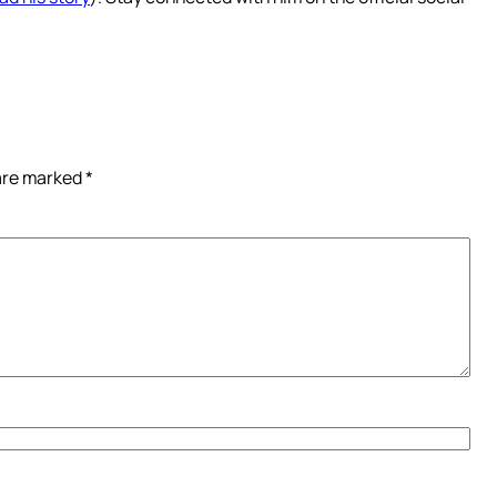
 are marked
*