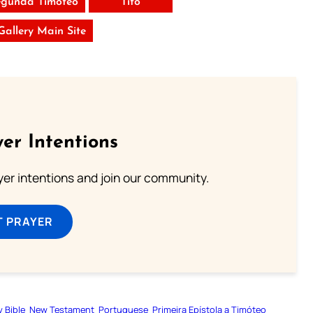
egunda Timóteo
Títo
 Gallery Main Site
er Intentions
ayer intentions and join our community.
T PRAYER
y Bible
New Testament
Portuguese
Primeira Epístola a Timóteo