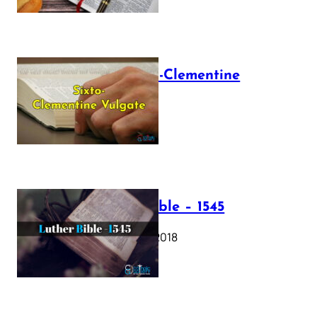
The Sixto-Clementine
Vulgate
July 12, 2025
Luther Bible – 1545
October 17, 2018