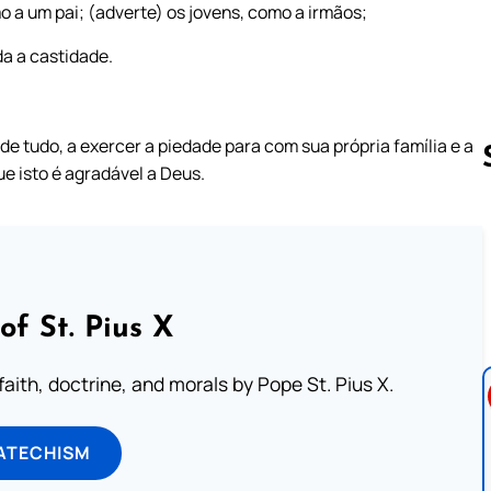
a um pai; (adverte) os jovens, como a irmãos;
da a castidade.
de tudo, a exercer a piedade para com sua própria família e a
ue isto é agradável a Deus.
Follow us 
of St. Pius X
aith, doctrine, and morals by Pope St. Pius X.
ATECHISM