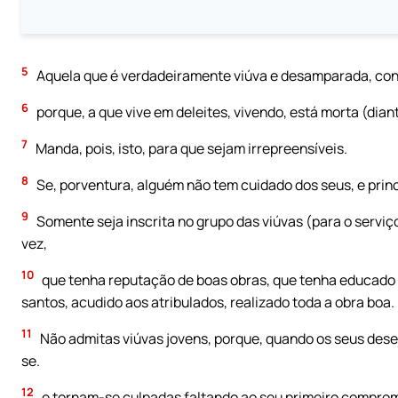
5
Aquela que é verdadeiramente viúva e desamparada, confie
6
porque, a que vive em deleites, vivendo, está morta (dian
7
Manda, pois, isto, para que sejam irrepreensíveis.
8
Se, porventura, alguém não tem cuidado dos seus, e princi
9
Somente seja inscrita no grupo das viúvas (para o servi
vez,
10
que tenha reputação de boas obras, que tenha educado be
santos, acudido aos atribulados, realizado toda a obra boa.
11
Não admitas viúvas jovens, porque, quando os seus desej
se.
12
e tornam-se culpadas faltando ao seu primeiro comprom