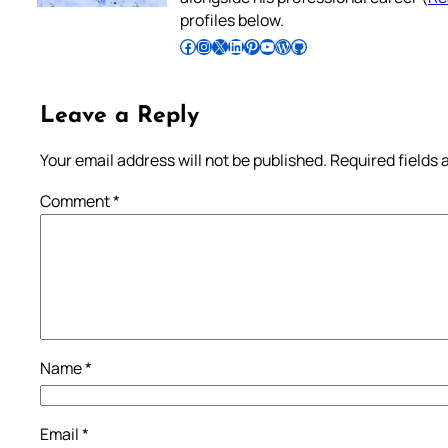
profiles below.
Follow Pradeep on Facebook
Follow Pradeep on Instagram
Follow Pradeep on X
Follow Pradeep on LinkedIn
Follow Pradeep on Pinterest
Subscribe to Pradeep’s Youtube Channel
Follow Pradeep on WordPress
Follow Pradeep on GitHub
Leave a Reply
Your email address will not be published.
Required fields
Comment
*
Name
*
Email
*