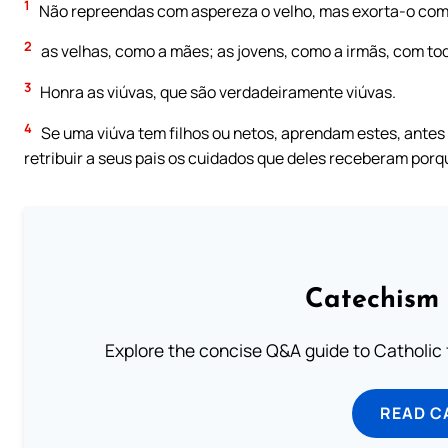
1
Não repreendas com aspereza o velho, mas exorta-o como 
2
as velhas, como a mães; as jovens, como a irmãs, com to
3
Honra as viúvas, que são verdadeiramente viúvas.
4
Se uma viúva tem filhos ou netos, aprendam estes, antes 
retribuir a seus pais os cuidados que deles receberam porq
Catechism 
Explore the concise Q&A guide to Catholic f
READ C