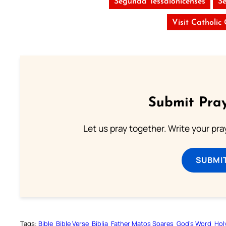
Segunda Tessalonicenses
S
Visit Catholic
Submit Pray
Let us pray together. Write your pr
SUBMI
Tags:
Bible
Bible Verse
Biblia
Father Matos Soares
God’s Word
Hol