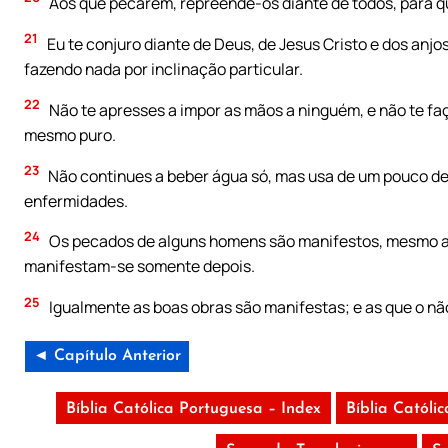
Aos que pecarem, repreende-os diante de todos, para 
21
Eu te conjuro diante de Deus, de Jesus Cristo e dos anj
fazendo nada por inclinação particular.
22
Não te apresses a impor as mãos a ninguém, e não te faç
mesmo puro.
23
Não continues a beber água só, mas usa de um pouco de 
enfermidades.
24
Os pecados de alguns homens são manifestos, mesmo an
manifestam-se somente depois.
25
Igualmente as boas obras são manifestas; e as que o n
◄ Capítulo Anterior
Bíblia Católica Portuguesa – Index
Bíblia Católi