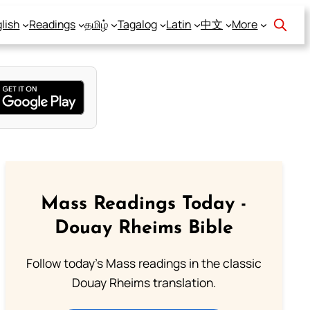
lish
Readings
தமிழ்
Tagalog
Latin
中文
More
Mass Readings Today -
Douay Rheims Bible
Follow today's Mass readings in the classic
Douay Rheims translation.