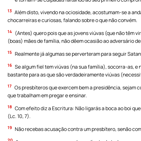
13
Além disto, vivendo na ociosidade, acostumam-se a an
chocarreiras e curiosas, falando sobre o que não convém.
14
(Antes) quero pois que as jovens viúvas (que não têm vir
(boas) mães de família, não dêem ocasião ao adversário de 
15
Realmente já algumas se perverteram para seguir Satan
16
Se algum fiel tem viúvas (na sua família), socorra-as, e 
bastante para as que são verdadeiramente viúvas (necessi
17
Os presbíteros que exercem bem a presidência, sejam co
que trabalham em pregar e ensinar.
18
Com efeito diz a Escritura: Não ligarás a boca ao boi que
(Lc. 10, 7).
19
Não recebas acusação contra um presbítero, senão com
20