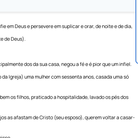
 em Deus e persevere em suplicar e orar, de noite e de dia,
te de Deus).
palmente dos da sua casa, negou a fé e é pior que um infiel.
ço da Igreja) uma mulher com sessenta anos, casada uma só
m os filhos, praticado a hospitalidade, lavado os pés dos
os as afastam de Cristo (seu esposo), querem voltar a casar-
isso.