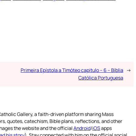
Primeira Epístola a Timóteo capitulo – 6 – Bíblia
→
Católica Portuguesa
atholic Gallery, a faith-driven platform sharing Mass
rs, quotes, catechism, Bible plans, reflections, and other
nages the website and the official
Android
/
iOS
apps
ad his story
). Stay connected with him on the official social