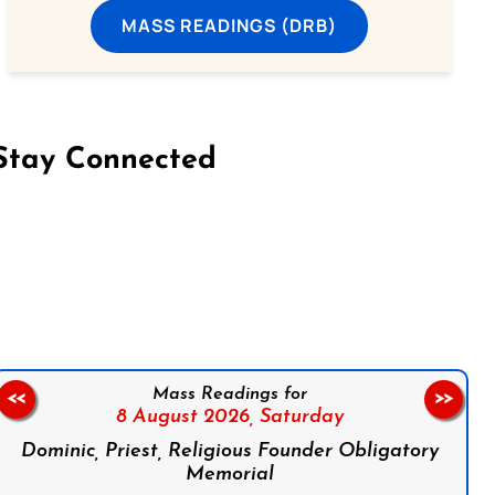
MASS READINGS (DRB)
Stay Connected
on Facebook
Follow us on Instagram
Follow us on X
Subscribe to our YouTube Channel
Follow us on WhatsApp
Mass Readings for
<<
>>
8 August 2026,
Saturday
Dominic, Priest, Religious Founder Obligatory
Memorial