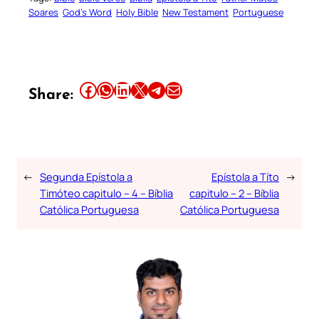
Soares
God’s Word
Holy Bible
New Testament
Portuguese
Share this article on Facebook
Share this article on WhatsApp
Share this article on LinkedIn
Share this article on X
Share this article on Telegram
Email this Article
Share:
←
Segunda Epístola a
Epístola a Títo
→
Timóteo capitulo – 4 – Bíblia
capitulo – 2 – Bíblia
Católica Portuguesa
Católica Portuguesa