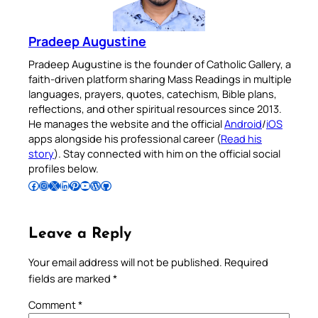
Pradeep Augustine
Pradeep Augustine is the founder of Catholic Gallery, a
faith-driven platform sharing Mass Readings in multiple
languages, prayers, quotes, catechism, Bible plans,
reflections, and other spiritual resources since 2013.
He manages the website and the official
Android
/
iOS
apps alongside his professional career (
Read his
story
). Stay connected with him on the official social
profiles below.
Follow Pradeep on Facebook
Follow Pradeep on Instagram
Follow Pradeep on X
Follow Pradeep on LinkedIn
Follow Pradeep on Pinterest
Subscribe to Pradeep’s Youtube Channel
Follow Pradeep on WordPress
Follow Pradeep on GitHub
Leave a Reply
Your email address will not be published.
Required
fields are marked
*
Comment
*