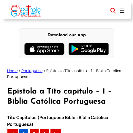
Skip
to
content
Download our App
Home
»
Portuguese
»
Epístola a Títo capitulo – 1 – Bíblia Católica
Portuguesa
Epístola a Títo capitulo – 1 –
Bíblia Católica Portuguesa
Títo Capítulos (Portuguese Bible : Bíblia Católica
Portuguesa)