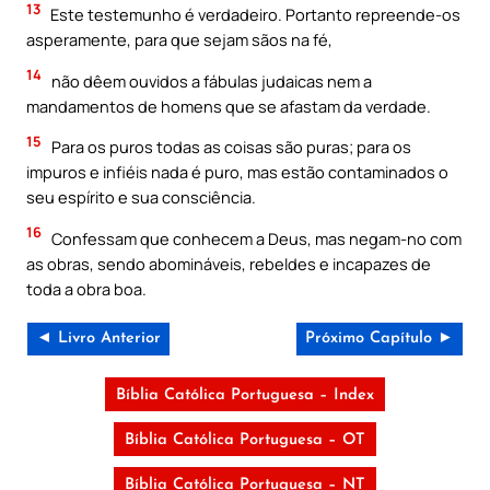
13
Este testemunho é verdadeiro. Portanto repreende-os
asperamente, para que sejam sãos na fé,
14
não dêem ouvidos a fábulas judaicas nem a
mandamentos de homens que se afastam da verdade.
15
Para os puros todas as coisas são puras; para os
impuros e infiéis nada é puro, mas estão contaminados o
seu espírito e sua consciência.
16
Confessam que conhecem a Deus, mas negam-no com
as obras, sendo abomináveis, rebeldes e incapazes de
toda a obra boa.
◄ Livro Anterior
Próximo Capítulo ►
Bíblia Católica Portuguesa – Index
Bíblia Católica Portuguesa – OT
Bíblia Católica Portuguesa – NT