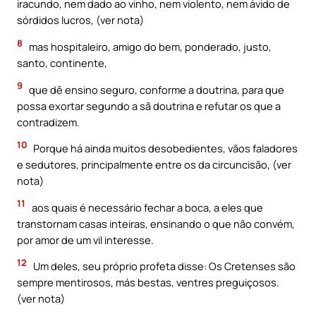
iracundo, nem dado ao vinho, nem violento, nem ávido de
sórdidos lucros, (ver nota)
8
mas hospitaleiro, amigo do bem, ponderado, justo,
santo, continente,
9
que dê ensino seguro, conforme a doutrina, para que
possa exortar segundo a sã doutrina e refutar os que a
contradizem.
10
Porque há ainda muitos desobedientes, vãos faladores
e sedutores, principalmente entre os da circuncisão, (ver
nota)
11
aos quais é necessário fechar a boca, a eles que
transtornam casas inteiras, ensinando o que não convém,
por amor de um vil interesse.
12
Um deles, seu próprio profeta disse: Os Cretenses são
sempre mentirosos, más bestas, ventres preguiçosos.
(ver nota)