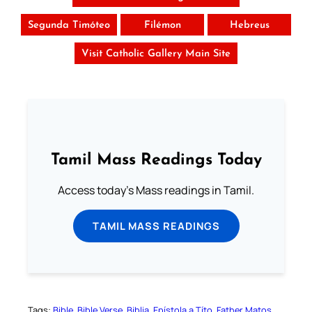
Segunda Timóteo
Filémon
Hebreus
Visit Catholic Gallery Main Site
Tamil Mass Readings Today
Access today's Mass readings in Tamil.
TAMIL MASS READINGS
Tags:
Bible
Bible Verse
Biblia
Epístola a Títo
Father Matos