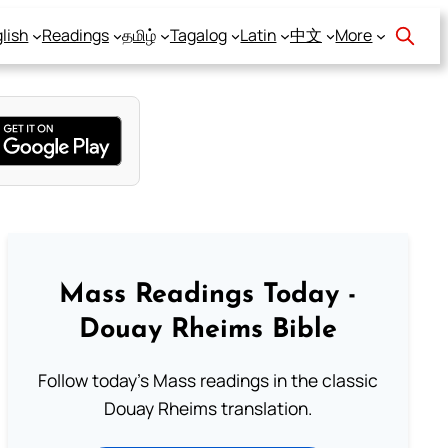
lish
Readings
தமிழ்
Tagalog
Latin
中文
More
Mass Readings Today -
Douay Rheims Bible
Follow today's Mass readings in the classic
Douay Rheims translation.