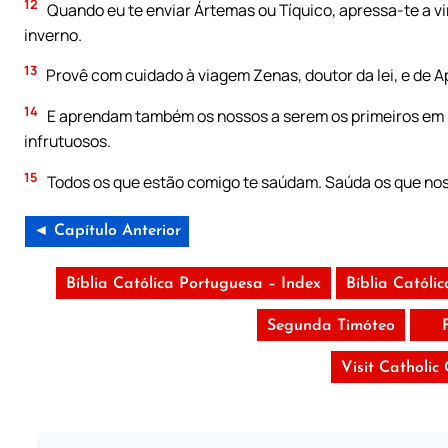
12
Quando eu te enviar Ártemas ou Tíquico, apressa-te a vir
inverno.
13
Provê com cuidado à viagem Zenas, doutor da lei, e de A
14
E aprendam também os nossos a serem os primeiros em bo
infrutuosos.
15
Todos os que estão comigo te saúdam. Saúda os que nos
◄ Capítulo Anterior
Bíblia Católica Portuguesa – Index
Bíblia Católi
Segunda Timóteo
Visit Catholic