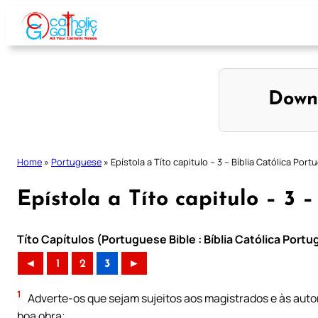
Skip
to
content
Down
Home
»
Portuguese
»
Epístola a Títo capitulo – 3 – Bíblia Católica Por
Epístola a Títo capitulo – 3 
Títo Capítulos (Portuguese Bible : Bíblia Católica Port
◄
1
2
3
►
1
Adverte-os que sejam sujeitos aos magistrados e às auto
boa obra;