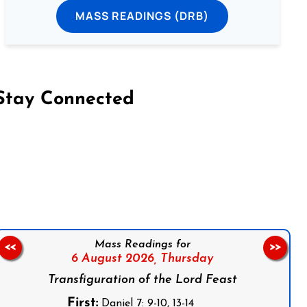
MASS READINGS (DRB)
Stay Connected
on Facebook
Follow us on Instagram
Follow us on X
Subscribe to our YouTube Channel
Follow us on WhatsApp
Mass Readings for
<<
>>
6 August 2026,
Thursday
Transfiguration of the Lord Feast
First:
Daniel 7: 9-10, 13-14