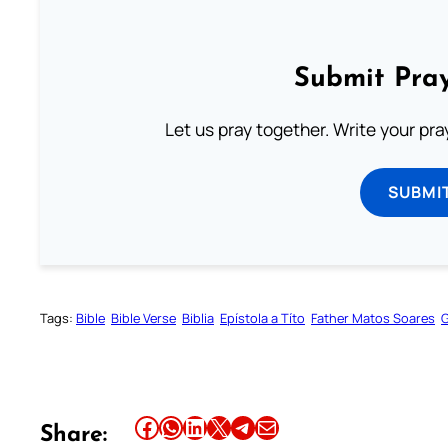
Submit Pray
Let us pray together. Write your pr
SUBMI
Tags:
Bible
Bible Verse
Biblia
Epístola a Títo
Father Matos Soares
G
Share this article on Facebook
Share this article on WhatsApp
Share this article on LinkedIn
Share this article on X
Share this article on Telegram
Email this Article
Share: