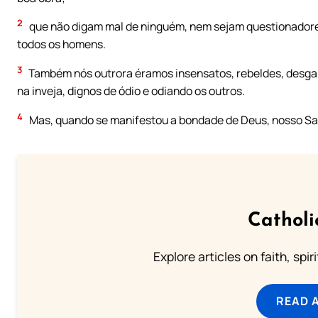
2
que não digam mal de ninguém, nem sejam questionador
todos os homens.
3
Também nós outrora éramos insensatos, rebeldes, desgarr
na inveja, dignos de ódio e odiando os outros.
4
Mas, quando se manifestou a bondade de Deus, nosso Sal
Catholi
Explore articles on faith, spi
READ 