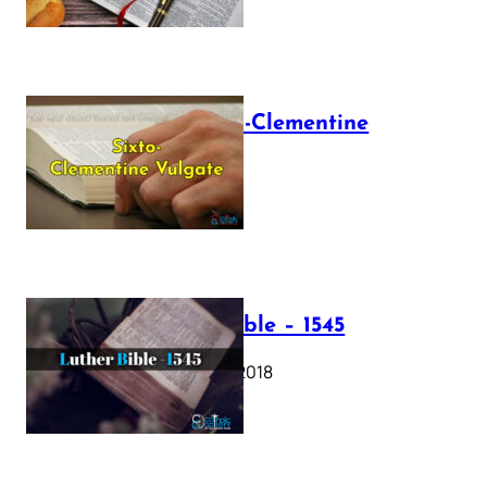
The Sixto-Clementine
Vulgate
July 12, 2025
Luther Bible – 1545
October 17, 2018