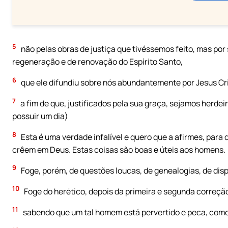
5
não pelas obras de justiça que tivéssemos feito, mas por
regeneração e de renovação do Espírito Santo,
6
que ele difundiu sobre nós abundantemente por Jesus Cri
7
a fim de que, justificados pela sua graça, sejamos herde
possuir um dia)
8
Esta é uma verdade infalível e quero que a afirmes, para
crêem em Deus. Estas coisas são boas e úteis aos homens.
9
Foge, porém, de questões loucas, de genealogias, de dispu
10
Foge do herético, depois da primeira e segunda correçã
11
sabendo que um tal homem está pervertido e peca, como 