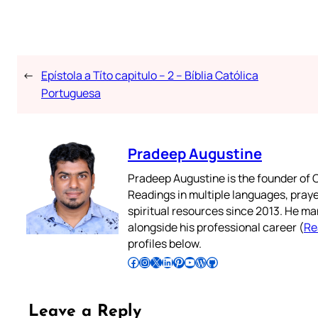
←
Epístola a Títo capitulo – 2 – Bíblia Católica
Portuguesa
Pradeep Augustine
Pradeep Augustine is the founder of C
Readings in multiple languages, praye
spiritual resources since 2013. He ma
alongside his professional career (
Re
profiles below.
Follow Pradeep on Facebook
Follow Pradeep on Instagram
Follow Pradeep on X
Follow Pradeep on LinkedIn
Follow Pradeep on Pinterest
Subscribe to Pradeep’s Youtube Channel
Follow Pradeep on WordPress
Follow Pradeep on GitHub
Leave a Reply