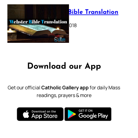
Webster Bible Translation
October 11, 2018
Download our App
Get our official
Catholic Gallery app
for daily Mass
readings, prayers & more