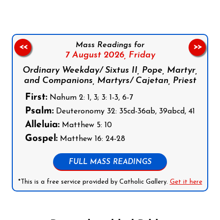
Mass Readings for
<<
>>
7 August 2026,
Friday
Ordinary Weekday/ Sixtus II, Pope, Martyr,
and Companions, Martyrs/ Cajetan, Priest
First:
Nahum 2: 1, 3; 3: 1-3, 6-7
Psalm:
Deuteronomy 32: 35cd-36ab, 39abcd, 41
Alleluia:
Matthew 5: 10
Gospel:
Matthew 16: 24-28
FULL MASS READINGS
*This is a free service provided by Catholic Gallery.
Get it here