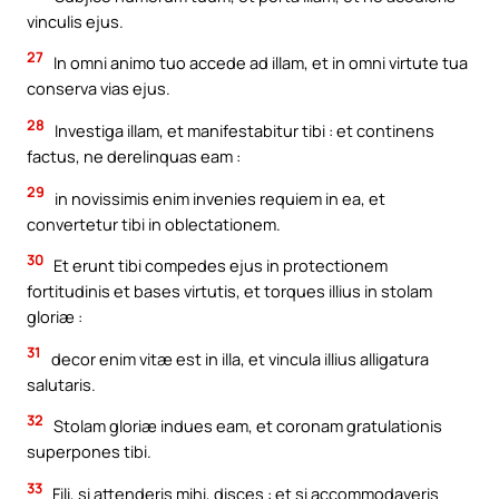
vinculis ejus.
27
In omni animo tuo accede ad illam, et in omni virtute tua
conserva vias ejus.
28
Investiga illam, et manifestabitur tibi : et continens
factus, ne derelinquas eam :
29
in novissimis enim invenies requiem in ea, et
convertetur tibi in oblectationem.
30
Et erunt tibi compedes ejus in protectionem
fortitudinis et bases virtutis, et torques illius in stolam
gloriæ :
31
decor enim vitæ est in illa, et vincula illius alligatura
salutaris.
32
Stolam gloriæ indues eam, et coronam gratulationis
superpones tibi.
33
Fili, si attenderis mihi, disces : et si accommodaveris