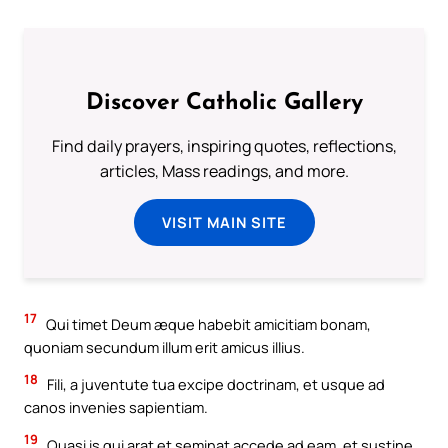
Discover Catholic Gallery
Find daily prayers, inspiring quotes, reflections,
articles, Mass readings, and more.
VISIT MAIN SITE
17
Qui timet Deum æque habebit amicitiam bonam,
quoniam secundum illum erit amicus illius.
18
Fili, a juventute tua excipe doctrinam, et usque ad
canos invenies sapientiam.
19
Quasi is qui arat et seminat accede ad eam, et sustine