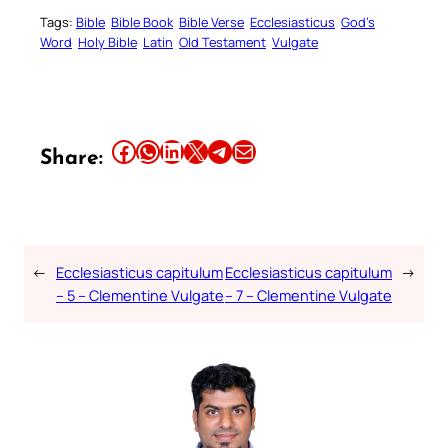
Tags:
Bible
Bible Book
Bible Verse
Ecclesiasticus
God’s
Word
Holy Bible
Latin
Old Testament
Vulgate
Share this article on Facebook
Share this article on WhatsApp
Share this article on LinkedIn
Share this article on X
Share this article on Telegram
Email this Article
Share:
←
Ecclesiasticus capitulum
Ecclesiasticus capitulum
→
– 5 – Clementine Vulgate
– 7 – Clementine Vulgate