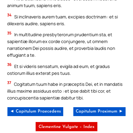
animum tuum, sapiens eris.
34
Si inclinaveris aurem tuam, excipies doctrinam : et si
dilexeris audire, sapiens eris.
35
In multitudine presbyterorum prudentium sta, et
sapientiæ illorum ex corde conjungere, ut omnem
narrationem Dei possis audire, et proverbia laudis non
effugiant a te.
36
Et si videris sensatum, evigila ad eum, et gradus
ostiorum illius exterat pes tuus.
37
Cogitatum tuum habe in præceptis Dei, et in mandatis
illius maxime assiduus esto : et ipse dabit tibi cor, et
concupiscentia sapientiæ dabitur tibi.
◄ Capitulum Praecedens
Capitulum Proximum ►
Clementine Vulgate – Index