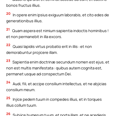
bonos fructus illius.
20
In opere enim ipsius exiguum laborabis, et cito edes de
generationibus illius.
21
Quam aspera est nimium sapientia indoctis hominibus !
et non permanebit in illa excors.
22
Quasi lapidis virtus probatio erit in illis : et non
demorabuntur projicere illam.
23
Sapientia enim doctrinæ secundum nomen est ejus, et
non est multis manifestata : quibus autem cognita est,
permanet usque ad conspectum Dei.
24
Audi, fili, et accipe consilium intellectus, et ne abjicias
consilium meum.
25
Injice pedem tuum in compedes illius, et in torques
illius collum tuum.
26
Subjice humerum tuum, et porta illam, et ne acedieris