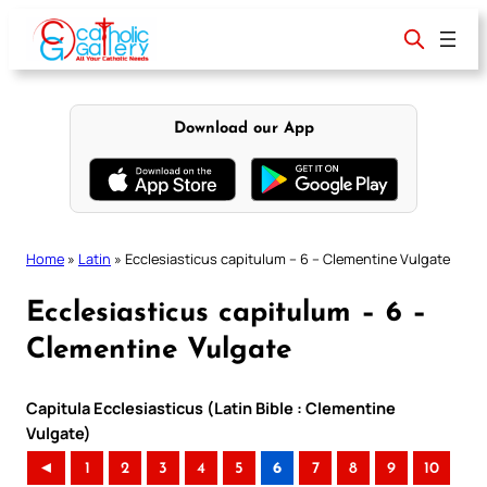
Skip
to
content
Download our App
Home
»
Latin
»
Ecclesiasticus capitulum – 6 – Clementine Vulgate
Ecclesiasticus capitulum – 6 –
Clementine Vulgate
Capitula Ecclesiasticus (Latin Bible : Clementine
Vulgate)
◄
1
2
3
4
5
6
7
8
9
10