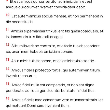
Et est amicus qui convertitur ad inimicitiam, et est
amicus qui odium et rixam et convitia denudabit.
10
Est autem amicus socius mensæ, et non permanebit in
die necessitatis.
11
Amicus si permanserit fixus, erit tibi quasi coæqualis, et
in domesticis tuis fiducialiter aget.
12
Si humiliaverit se contra te, et a facie tua absconderit
se, unanimem habebis amicitiam bonam.
13
Ab inimicis tuis separare, et ab amicis tuis attende.
14
Amicus fidelis protectio fortis : qui autem invenit illum,
invenit thesaurum.
15
Amico fideli nulla est comparatio, et non est digna
ponderatio auri et argenti contra bonitatem fidei illius.
16
Amicus fidelis medicamentum vitæ et immortalitatis : et
qui metuunt Dominum, invenient illum.