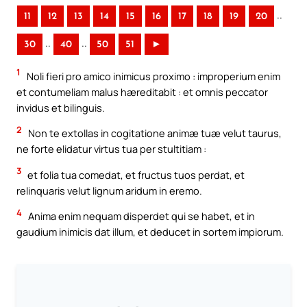
..
11
12
13
14
15
16
17
18
19
20
..
..
30
40
50
51
►
1
Noli fieri pro amico inimicus proximo : improperium enim
et contumeliam malus hæreditabit : et omnis peccator
invidus et bilinguis.
2
Non te extollas in cogitatione animæ tuæ velut taurus,
ne forte elidatur virtus tua per stultitiam :
3
et folia tua comedat, et fructus tuos perdat, et
relinquaris velut lignum aridum in eremo.
4
Anima enim nequam disperdet qui se habet, et in
gaudium inimicis dat illum, et deducet in sortem impiorum.