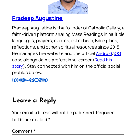
Pradeep Augustine
Pradeep Augustine is the founder of Catholic Gallery, a
faith-driven platform sharing Mass Readings in multiple
languages, prayers, quotes, catechism, Bible plans,
reflections, and other spiritual resources since 2013.
He manages the website and the official
Android
/
iOS
apps alongside his professional career (
Read his
story
). Stay connected with him on the official social
profiles below.
Follow Pradeep on Facebook
Follow Pradeep on Instagram
Follow Pradeep on X
Follow Pradeep on LinkedIn
Follow Pradeep on Pinterest
Subscribe to Pradeep’s Youtube Channel
Follow Pradeep on WordPress
Follow Pradeep on GitHub
Leave a Reply
Your email address will not be published.
Required
fields are marked
*
Comment
*