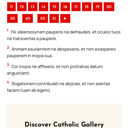
..
11
12
13
14
15
16
17
18
19
20
..
..
30
40
50
51
►
1
Fili, eleemosynam pauperis ne defraudes, et oculos tuos
ne transvertas a paupere.
2
Animam esurientem ne despexeris, et non exasperes
pauperem in inopia sua.
3
Cor inopis ne afflixeris, et non protrahas datum
angustianti.
4
Rogationem contribulati ne abjicias, et non avertas
faciem tuam ab egeno.
Discover Catholic Gallery