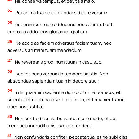
Fili, conserva tempus, et devita a malo.
24
Pro anima tua ne confundaris dicere verum :
25
est enim confusio adducens peccatum, et est
confusio adducens gloriam et gratiam.
26
Ne accipias faciem adversus faciem tuam, nec
adversus animam tuam mendacium.
27
Ne reverearis proximum tuum in casu suo,
28
nec retineas verbum in tempore salutis. Non
abscondas sapientiam tuam in decore suo :
29
in lingua enim sapientia dignoscitur : et sensus, et
scientia, et doctrina in verbo sensati, et firmamentum in
operibus justitiæ.
30
Non contradicas verbo veritatis ullo modo, et de
mendacio ineruditionis tuæ confundere.
31
Non confundaris confiteri peccata tua, et ne subjicias