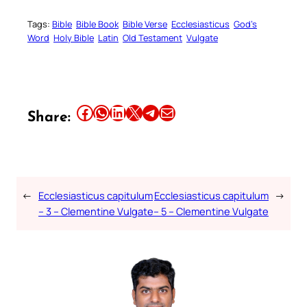
Tags:
Bible
Bible Book
Bible Verse
Ecclesiasticus
God’s
Word
Holy Bible
Latin
Old Testament
Vulgate
Share this article on Facebook
Share this article on WhatsApp
Share this article on LinkedIn
Share this article on X
Share this article on Telegram
Email this Article
Share:
←
Ecclesiasticus capitulum
Ecclesiasticus capitulum
→
– 3 – Clementine Vulgate
– 5 – Clementine Vulgate