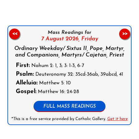
Mass Readings for
<<
>>
7 August 2026,
Friday
Ordinary Weekday/ Sixtus II, Pope, Martyr,
and Companions, Martyrs/ Cajetan, Priest
First:
Nahum 2: 1, 3; 3: 1-3, 6-7
Psalm:
Deuteronomy 32: 35cd-36ab, 39abcd, 41
Alleluia:
Matthew 5: 10
Gospel:
Matthew 16: 24-28
FULL MASS READINGS
*This is a free service provided by Catholic Gallery.
Get it here