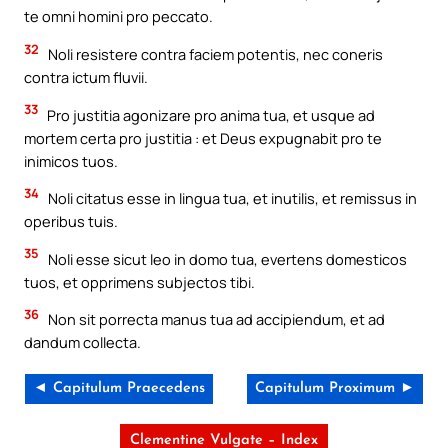
te omni homini pro peccato.
32
Noli resistere contra faciem potentis, nec coneris
contra ictum fluvii.
33
Pro justitia agonizare pro anima tua, et usque ad
mortem certa pro justitia : et Deus expugnabit pro te
inimicos tuos.
34
Noli citatus esse in lingua tua, et inutilis, et remissus in
operibus tuis.
35
Noli esse sicut leo in domo tua, evertens domesticos
tuos, et opprimens subjectos tibi.
36
Non sit porrecta manus tua ad accipiendum, et ad
dandum collecta.
◄ Capitulum Praecedens
Capitulum Proximum ►
Clementine Vulgate – Index