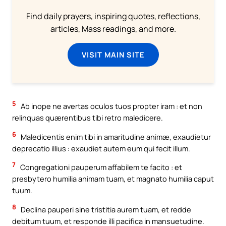
Find daily prayers, inspiring quotes, reflections,
articles, Mass readings, and more.
VISIT MAIN SITE
5
Ab inope ne avertas oculos tuos propter iram : et non
relinquas quærentibus tibi retro maledicere.
6
Maledicentis enim tibi in amaritudine animæ, exaudietur
deprecatio illius : exaudiet autem eum qui fecit illum.
7
Congregationi pauperum affabilem te facito : et
presbytero humilia animam tuam, et magnato humilia caput
tuum.
8
Declina pauperi sine tristitia aurem tuam, et redde
debitum tuum, et responde illi pacifica in mansuetudine.