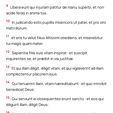
9
Libera eum qui injuriam patitur de manu superbi, et non
acide feras in anima tua.
10
In judicando esto pupillis misericors ut pater, et pro viro
matri illorum :
11
et eris tu velut filius Altissimi obediens, et miserebitur
tui magis quam mater.
12
Sapientia filiis suis vitam inspirat : et suscipit
inquirentes se, et præibit in via justitiæ.
13
Et qui illam diligit, diligit vitam, et qui vigilaverint ad illam
complectentur placorem ejus.
14
Qui tenuerint illam, vitam hæreditabunt : et quo introibit
benedicet Deus.
15
Qui serviunt ei obsequentes erunt sancto : et eos qui
diligunt illam, diligit Deus.
16