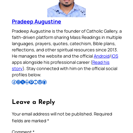
Pradeep Augustine
Pradeep Augustine is the founder of Catholic Gallery, a
faith-driven platform sharing Mass Readings in multiple
languages, prayers, quotes, catechism, Bible plans,
reflections, and other spiritual resources since 2013.
He manages the website and the official
Android
/
iOS
apps alongside his professional career (
Read his
story
). Stay connected with him on the official social
profiles below.
Follow Pradeep on Facebook
Follow Pradeep on Instagram
Follow Pradeep on X
Follow Pradeep on LinkedIn
Follow Pradeep on Pinterest
Subscribe to Pradeep’s Youtube Channel
Follow Pradeep on WordPress
Follow Pradeep on GitHub
Leave a Reply
Your email address will not be published.
Required
fields are marked
*
Comment
*