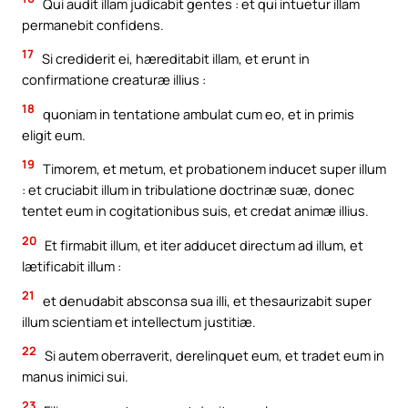
Qui audit illam judicabit gentes : et qui intuetur illam
permanebit confidens.
17
Si crediderit ei, hæreditabit illam, et erunt in
confirmatione creaturæ illius :
18
quoniam in tentatione ambulat cum eo, et in primis
eligit eum.
19
Timorem, et metum, et probationem inducet super illum
: et cruciabit illum in tribulatione doctrinæ suæ, donec
tentet eum in cogitationibus suis, et credat animæ illius.
20
Et firmabit illum, et iter adducet directum ad illum, et
lætificabit illum :
21
et denudabit absconsa sua illi, et thesaurizabit super
illum scientiam et intellectum justitiæ.
22
Si autem oberraverit, derelinquet eum, et tradet eum in
manus inimici sui.
23