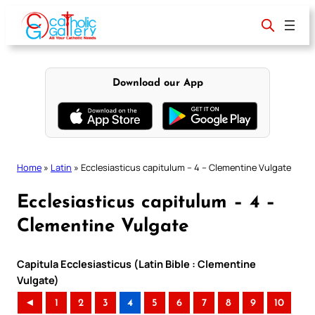
Skip
to
content
Download our App
Home
»
Latin
»
Ecclesiasticus capitulum – 4 – Clementine Vulgate
Ecclesiasticus capitulum – 4 –
Clementine Vulgate
Capitula Ecclesiasticus (Latin Bible : Clementine
Vulgate)
◄
1
2
3
4
5
6
7
8
9
10