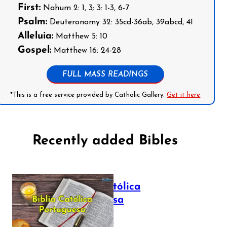
First:
Nahum 2: 1, 3; 3: 1-3, 6-7
Psalm:
Deuteronomy 32: 35cd-36ab, 39abcd, 41
Alleluia:
Matthew 5: 10
Gospel:
Matthew 16: 24-28
FULL MASS READINGS
*This is a free service provided by Catholic Gallery.
Get it here
Recently added Bibles
Bíblia Católica
Portuguesa
July 16, 2025