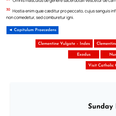
Omnis masculus de genere sacerdotali vescetur de carn
30
Hostia enim quæ cæditur pro peccato, cujus sanguis inf
non comedetur, sed comburetur igni.
◄ Capitulum Praecedens
Clementine Vulgate – Index
Clementin
Exodus
Nu
Visit Catholic
Sunday 