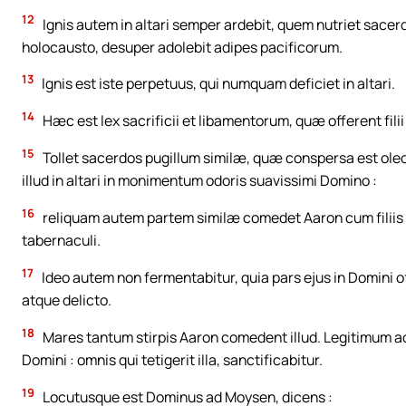
12
Ignis autem in altari semper ardebit, quem nutriet sacerd
holocausto, desuper adolebit adipes pacificorum.
13
Ignis est iste perpetuus, qui numquam deficiet in altari.
14
Hæc est lex sacrificii et libamentorum, quæ offerent fili
15
Tollet sacerdos pugillum similæ, quæ conspersa est oleo
illud in altari in monimentum odoris suavissimi Domino :
16
reliquam autem partem similæ comedet Aaron cum filiis s
tabernaculi.
17
Ideo autem non fermentabitur, quia pars ejus in Domini 
atque delicto.
18
Mares tantum stirpis Aaron comedent illud. Legitimum ac 
Domini : omnis qui tetigerit illa, sanctificabitur.
19
Locutusque est Dominus ad Moysen, dicens :