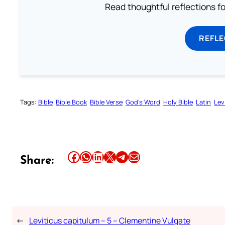
Read thoughtful reflections f
REFL
Tags:
Bible
Bible Book
Bible Verse
God’s Word
Holy Bible
Latin
Lev
Share this article on Facebook
Share this article on WhatsApp
Share this article on LinkedIn
Share this article on X
Share this article on Telegram
Email this Article
Share:
←
Leviticus capitulum – 5 – Clementine Vulgate