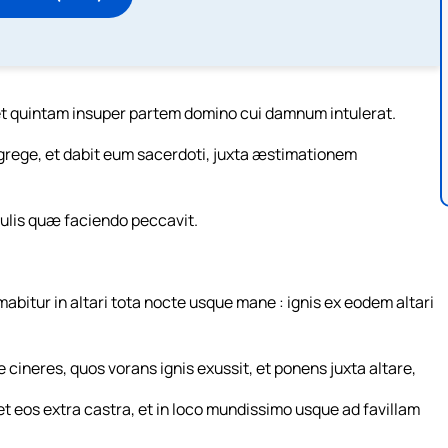
 et quintam insuper partem domino cui damnum intulerat.
rege, et dabit eum sacerdoti, juxta æstimationem
ngulis quæ faciendo peccavit.
mabitur in altari tota nocte usque mane : ignis ex eodem altari
e cineres, quos vorans ignis exussit, et ponens juxta altare,
ret eos extra castra, et in loco mundissimo usque ad favillam