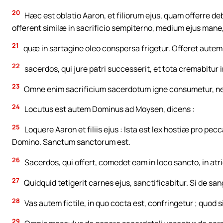
20
Hæc est oblatio Aaron, et filiorum ejus, quam offerre 
offerent similæ in sacrificio sempiterno, medium ejus mane
21
quæ in sartagine oleo conspersa frigetur. Offeret aut
22
sacerdos, qui jure patri successerit, et tota cremabitur in
23
Omne enim sacrificium sacerdotum igne consumetur, n
24
Locutus est autem Dominus ad Moysen, dicens :
25
Loquere Aaron et filiis ejus : Ista est lex hostiæ pro pe
Domino. Sanctum sanctorum est.
26
Sacerdos, qui offert, comedet eam in loco sancto, in atri
27
Quidquid tetigerit carnes ejus, sanctificabitur. Si de sang
28
Vas autem fictile, in quo cocta est, confringetur ; quod s
29