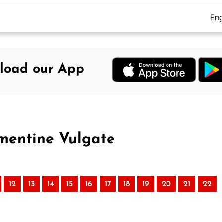
Eng
load our App
ementine Vulgate
12
13
14
15
16
17
18
19
20
21
22