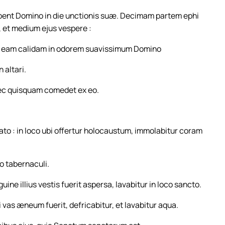
debent Domino in die unctionis suæ. Decimam partem ephi
, et medium ejus vespere :
em eam calidam in odorem suavissimum Domino
 altari.
ec quisquam comedet ex eo.
ccato : in loco ubi offertur holocaustum, immolabitur coram
o tabernaculi.
uine illius vestis fuerit aspersa, lavabitur in loco sancto.
i vas æneum fuerit, defricabitur, et lavabitur aqua.