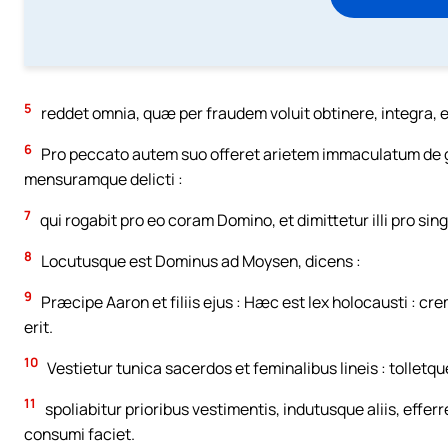
5
reddet omnia, quæ per fraudem voluit obtinere, integra,
6
Pro peccato autem suo offeret arietem immaculatum de g
mensuramque delicti :
7
qui rogabit pro eo coram Domino, et dimittetur illi pro si
8
Locutusque est Dominus ad Moysen, dicens :
9
Præcipe Aaron et filiis ejus : Hæc est lex holocausti : cre
erit.
10
Vestietur tunica sacerdos et feminalibus lineis : tolletqu
11
spoliabitur prioribus vestimentis, indutusque aliis, effer
consumi faciet.