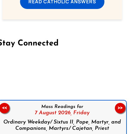
READ CATHOLIC ANSWERS
Stay Connected
on Facebook
Follow us on Instagram
Follow us on X
Subscribe to our YouTube Channel
Follow us on WhatsApp
Mass Readings for
<<
>>
7 August 2026,
Friday
Ordinary Weekday/ Sixtus II, Pope, Martyr, and
Companions, Martyrs/ Cajetan, Priest