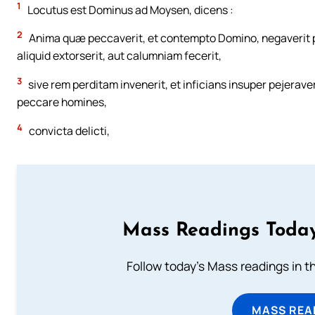
1
Locutus est Dominus ad Moysen, dicens :
2
Anima quæ peccaverit, et contempto Domino, negaverit pr
aliquid extorserit, aut calumniam fecerit,
3
sive rem perditam invenerit, et inficians insuper pejeraveri
peccare homines,
4
convicta delicti,
Mass Readings Today
Follow today's Mass readings in t
MASS REA