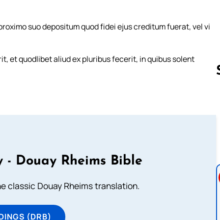
oximo suo depositum quod fidei ejus creditum fuerat, vel vi
t, et quodlibet aliud ex pluribus fecerit, in quibus solent
Follow us 
 - Douay Rheims Bible
he classic Douay Rheims translation.
DINGS (DRB)