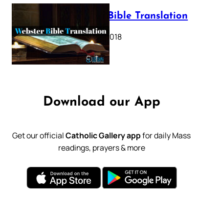
Webster Bible Translation
October 11, 2018
Download our App
Get our official
Catholic Gallery app
for daily Mass
readings, prayers & more