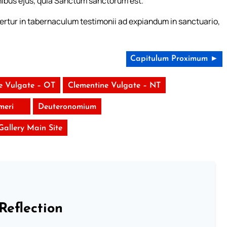
ibus ejus, quia Sanctum sanctorum est.
ertur in tabernaculum testimonii ad expiandum in sanctuario,
Capitulum Proximum ►
e Vulgate – OT
Clementine Vulgate – NT
meri
Deuteronomium
 Gallery Main Site
Reflection