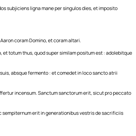
os subjiciens ligna mane per singulos dies, et imposito
i Aaron coram Domino, et coram altari.
, et totum thus, quod super similam positum est : adolebitque
uis, absque fermento : et comedet in loco sancto atrii
offertur incensum. Sanctum sanctorum erit, sicut pro peccato
sempiternum erit in generationibus vestris de sacrificiis