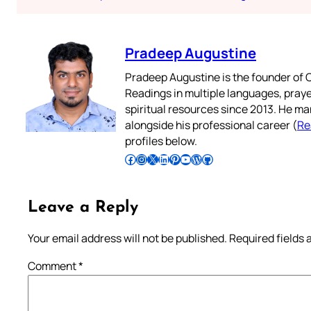
Pradeep Augustine
Pradeep Augustine is the founder of C
Readings in multiple languages, praye
spiritual resources since 2013. He ma
alongside his professional career (
Re
profiles below.
Follow Pradeep on Facebook
Follow Pradeep on Instagram
Follow Pradeep on X
Follow Pradeep on LinkedIn
Follow Pradeep on Pinterest
Subscribe to Pradeep’s Youtube Channel
Follow Pradeep on WordPress
Follow Pradeep on GitHub
Leave a Reply
Your email address will not be published.
Required fields
Comment
*