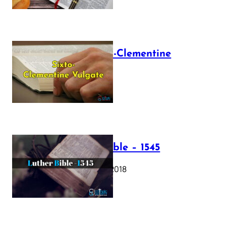
The Sixto-Clementine
Vulgate
July 12, 2025
Luther Bible – 1545
October 17, 2018