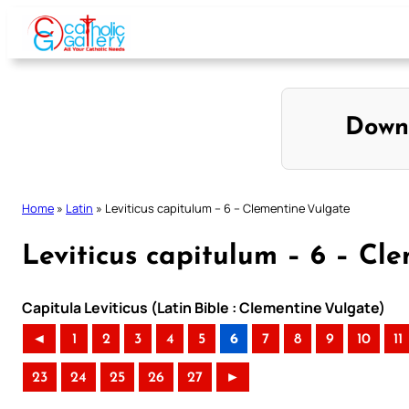
Skip
to
content
Down
Home
»
Latin
»
Leviticus capitulum – 6 – Clementine Vulgate
Leviticus capitulum – 6 – Cl
Capitula Leviticus (Latin Bible : Clementine Vulgate)
◄
1
2
3
4
5
6
7
8
9
10
11
23
24
25
26
27
►