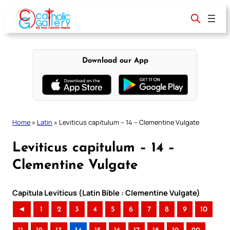
Skip
to
content
Download our App
Home
»
Latin
»
Leviticus capitulum – 14 – Clementine Vulgate
Leviticus capitulum – 14 –
Clementine Vulgate
Capitula Leviticus (Latin Bible : Clementine Vulgate)
◄
1
2
3
4
5
6
7
8
9
10