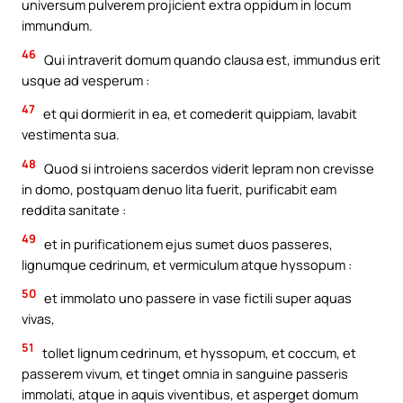
universum pulverem projicient extra oppidum in locum
immundum.
46
Qui intraverit domum quando clausa est, immundus erit
usque ad vesperum :
47
et qui dormierit in ea, et comederit quippiam, lavabit
vestimenta sua.
48
Quod si introiens sacerdos viderit lepram non crevisse
in domo, postquam denuo lita fuerit, purificabit eam
reddita sanitate :
49
et in purificationem ejus sumet duos passeres,
lignumque cedrinum, et vermiculum atque hyssopum :
50
et immolato uno passere in vase fictili super aquas
vivas,
51
tollet lignum cedrinum, et hyssopum, et coccum, et
passerem vivum, et tinget omnia in sanguine passeris
immolati, atque in aquis viventibus, et asperget domum