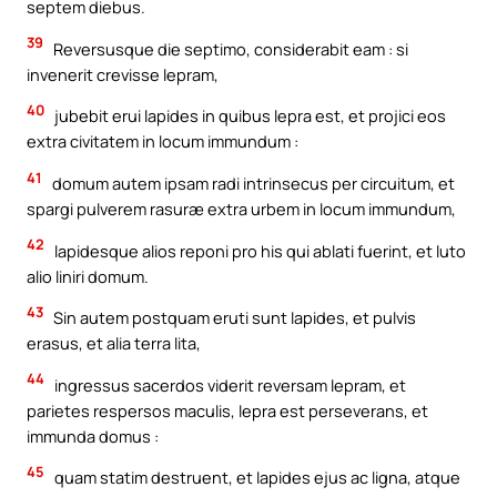
septem diebus.
39
Reversusque die septimo, considerabit eam : si
invenerit crevisse lepram,
40
jubebit erui lapides in quibus lepra est, et projici eos
extra civitatem in locum immundum :
41
domum autem ipsam radi intrinsecus per circuitum, et
spargi pulverem rasuræ extra urbem in locum immundum,
42
lapidesque alios reponi pro his qui ablati fuerint, et luto
alio liniri domum.
43
Sin autem postquam eruti sunt lapides, et pulvis
erasus, et alia terra lita,
44
ingressus sacerdos viderit reversam lepram, et
parietes respersos maculis, lepra est perseverans, et
immunda domus :
45
quam statim destruent, et lapides ejus ac ligna, atque