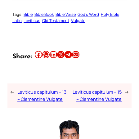
Tags:
Bible
Bible Book
Bible Verse
God’s Word
Holy Bible
Latin
Leviticus
Old Testament
Vulgate
Share this article on Facebook
Share this article on WhatsApp
Share this article on LinkedIn
Share this article on X
Share this article on Telegram
Email this Article
Share:
←
Leviticus capitulum – 13
Leviticus capitulum – 15
→
– Clementine Vulgate
– Clementine Vulgate