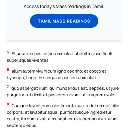
Access today's Mass readings in Tamil.
TAMIL MASS READINGS
5
Et unum ex passeribus immolari jubebit in vase fictili
super aquas viventes :
6
alium autem vivum cum ligno cedrino, et cocco et
hyssopo, tinget in sanguine passeris immolati,
7
quo asperget illum, qui mundandus est, septies, ut jure
purgetur : et dimittet passerem vivum, ut in agrum avolet.
8
Cumque laverit homo vestimenta sua, radet omnes pilos
corporis, et lavabitur aqua : purificatusque ingredietur
castra, ita dumtaxat ut maneat extra tabernaculum suum
septem diebus,