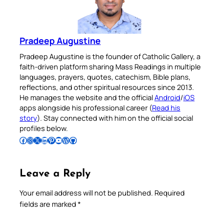
Pradeep Augustine
Pradeep Augustine is the founder of Catholic Gallery, a
faith-driven platform sharing Mass Readings in multiple
languages, prayers, quotes, catechism, Bible plans,
reflections, and other spiritual resources since 2013.
He manages the website and the official
Android
/
iOS
apps alongside his professional career (
Read his
story
). Stay connected with him on the official social
profiles below.
Follow Pradeep on Facebook
Follow Pradeep on Instagram
Follow Pradeep on X
Follow Pradeep on LinkedIn
Follow Pradeep on Pinterest
Subscribe to Pradeep’s Youtube Channel
Follow Pradeep on WordPress
Follow Pradeep on GitHub
Leave a Reply
Your email address will not be published.
Required
fields are marked
*