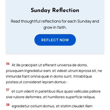
Sunday Reflection
Read thoughtful reflections for each Sunday and
grow in faith.
REFLECT NOW
36
At ille præcipiet ut efferant universa de domo,
priusquam ingrediatur eam, et videat utrum leprosa sit, ne
immunda fiant omnia quæ in domo sunt. Intrabitque
postea ut consideret lepram domus :
37
et cum viderit in parietibus illius quasi valliculas pallore
sive rubore deformes, et humiliores superficie reliqua,
38
egredietur ostium domus, et statim claudet illam