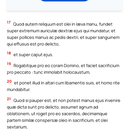
17
Quod autem reliquum est olei in læva manu, fundet
super extremum auriculæ dextræ ejus qui mundatur, et
super pollices manus ac pedis dextri, et super sanguinem
qui effusus est pro delicto,
18
et super caput ejus.
19
Rogabitque pro eo coram Domino, et faciet sacrificium
pro peccato : tunc immolabit holocaustum,
20
et ponet illud in altari cum libamentis suis, et homo rite
mundabitur.
21
Quod si pauper est, et non potest manus ejus invenire
quæ dicta sunt pro delicto, assumet agnum ad
oblationem, ut roget pro eo sacerdos, decimamque
partem similæ conspersæ oleo in sacrificium, et olei
sextarium,