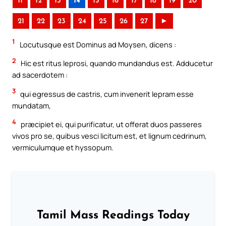
11
12
13
14
15
16
17
18
19
20
21
22
23
24
25
26
27
►
1
Locutusque est Dominus ad Moysen, dicens :
2
Hic est ritus leprosi, quando mundandus est. Adducetur
ad sacerdotem :
3
qui egressus de castris, cum invenerit lepram esse
mundatam,
4
præcipiet ei, qui purificatur, ut offerat duos passeres
vivos pro se, quibus vesci licitum est, et lignum cedrinum,
vermiculumque et hyssopum.
Tamil Mass Readings Today