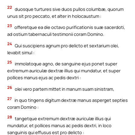
22
duosque turtures sive duos pullos columbæ, quorum
unus sit pro peccato, et alter in holocaustum :
23
offeretque ea die octavo purificationis suæ sacerdoti,
ad ostium tabernaculi testimonii coram Domino.
24
Qui suscipiens agnum pro delicto et sextarium olei,
levabit simul :
25
immolatoque agno, de sanguine ejus ponet super
extremum auriculæ dextræ illius qui mundatur, et super
pollices manus ejus ac pedis dextri :
26
olei vero partem mittet in manum suam sinistram,
27
in quo tingens digitum dextræ manus asperget septies
coram Domino :
28
tangetque extremum dextræ auriculæ illius qui
mundatur, et pollices manus ac pedis dextri, in loco
sanguinis qui effusus est pro delicto :