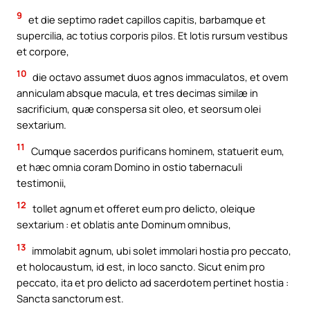
9
et die septimo radet capillos capitis, barbamque et
supercilia, ac totius corporis pilos. Et lotis rursum vestibus
et corpore,
10
die octavo assumet duos agnos immaculatos, et ovem
anniculam absque macula, et tres decimas similæ in
sacrificium, quæ conspersa sit oleo, et seorsum olei
sextarium.
11
Cumque sacerdos purificans hominem, statuerit eum,
et hæc omnia coram Domino in ostio tabernaculi
testimonii,
12
tollet agnum et offeret eum pro delicto, oleique
sextarium : et oblatis ante Dominum omnibus,
13
immolabit agnum, ubi solet immolari hostia pro peccato,
et holocaustum, id est, in loco sancto. Sicut enim pro
peccato, ita et pro delicto ad sacerdotem pertinet hostia :
Sancta sanctorum est.