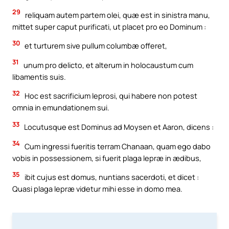
29
reliquam autem partem olei, quæ est in sinistra manu,
mittet super caput purificati, ut placet pro eo Dominum :
30
et turturem sive pullum columbæ offeret,
31
unum pro delicto, et alterum in holocaustum cum
libamentis suis.
32
Hoc est sacrificium leprosi, qui habere non potest
omnia in emundationem sui.
33
Locutusque est Dominus ad Moysen et Aaron, dicens :
34
Cum ingressi fueritis terram Chanaan, quam ego dabo
vobis in possessionem, si fuerit plaga lepræ in ædibus,
35
ibit cujus est domus, nuntians sacerdoti, et dicet :
Quasi plaga lepræ videtur mihi esse in domo mea.