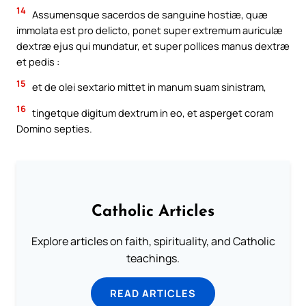
14
Assumensque sacerdos de sanguine hostiæ, quæ
immolata est pro delicto, ponet super extremum auriculæ
dextræ ejus qui mundatur, et super pollices manus dextræ
et pedis :
15
et de olei sextario mittet in manum suam sinistram,
16
tingetque digitum dextrum in eo, et asperget coram
Domino septies.
Catholic Articles
Explore articles on faith, spirituality, and Catholic
teachings.
READ ARTICLES