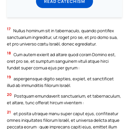
READ CATECHISM
17
Nullus hominum sit in tabernaculo, quando pontifex
sanctuarium ingreditur, ut roget pro se, et pro domo sua,
et pro universo cœtu Israël, donec egrediatur.
18
Cum autem exierit ad altare quod coram Domino est,
oret pro se, et sumptum sanguinem vituli atque hirci
fundat super cornua ejus per gyrum :
19
aspergensque digito septies, expiet, et sanctificet
illud ab immunditiis filiorum Israël.
20
Postquam emundaverit sanctuarium, et tabernaculum,
et altare, tunc offerat hircum viventem :
21
et posita utraque manu super caput ejus, confiteatur
omnes iniquitates filiorum Israël, et universa delicta atque
peccata eorum : quæ imprecans capiti ejus, emittet illum