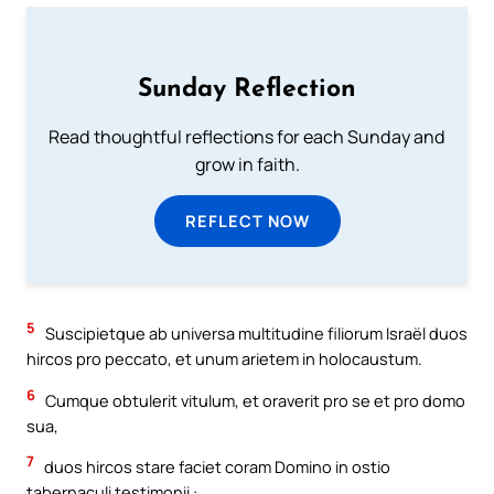
Sunday Reflection
Read thoughtful reflections for each Sunday and
grow in faith.
REFLECT NOW
5
Suscipietque ab universa multitudine filiorum Israël duos
hircos pro peccato, et unum arietem in holocaustum.
6
Cumque obtulerit vitulum, et oraverit pro se et pro domo
sua,
7
duos hircos stare faciet coram Domino in ostio
tabernaculi testimonii :