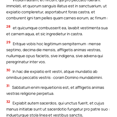
immolati, et quorum sanguis illatus est in sanctuarium, ut
expiatio compleretur, asportabunt foras castra, et
comburent igni tam pelles quam carnes eorum, ac fimum :
28
et quicumque combusserit ea, lavabit vestimenta sua
et carnem aqua, et sic ingredietur in castra.
29
Eritque vobis hoc legitimum sempiternum : mense
septimo, decima die mensis, affligetis animas vestras,
nullumque opus facietis, sive indigena, sive advena qui
peregrinatur inter vos.
30
In hac die expiatio erit vestri, atque mundatio ab
omnibus peccatis vestris : coram Domino mundabimini.
31
Sabbatum enim requietionis est, et affligetis animas
vestras religione perpetua.
32
Expiabit autem sacerdos, qui unctus fuerit, et cujus
manus initiatæ sunt ut sacerdotio fungatur pro patre suo :
indueturque stola linea et vestibus sanctis,