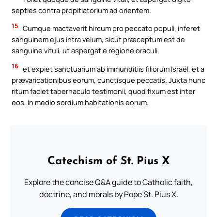
septies contra propitiatorium ad orientem.
15
Cumque mactaverit hircum pro peccato populi, inferet
sanguinem ejus intra velum, sicut præceptum est de
sanguine vituli, ut aspergat e regione oraculi,
16
et expiet sanctuarium ab immunditiis filiorum Israël, et a
prævaricationibus eorum, cunctisque peccatis. Juxta hunc
ritum faciet tabernaculo testimonii, quod fixum est inter
eos, in medio sordium habitationis eorum.
Catechism of St. Pius X
Explore the concise Q&A guide to Catholic faith,
doctrine, and morals by Pope St. Pius X.