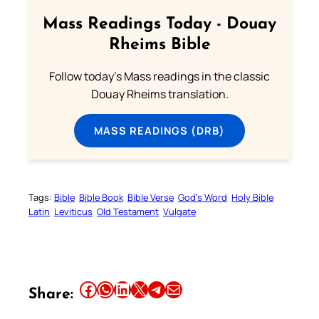
Mass Readings Today - Douay
Rheims Bible
Follow today's Mass readings in the classic
Douay Rheims translation.
MASS READINGS (DRB)
Tags:
Bible
Bible Book
Bible Verse
God’s Word
Holy Bible
Latin
Leviticus
Old Testament
Vulgate
Share this article on Facebook
Share this article on WhatsApp
Share this article on LinkedIn
Share this article on X
Share this article on Telegram
Email this Article
Share: