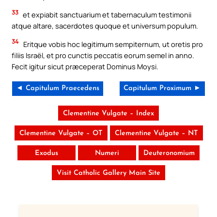
33
et expiabit sanctuarium et tabernaculum testimonii
atque altare, sacerdotes quoque et universum populum.
34
Eritque vobis hoc legitimum sempiternum, ut oretis pro
filiis Israël, et pro cunctis peccatis eorum semel in anno.
Fecit igitur sicut præceperat Dominus Moysi.
◄ Capitulum Praecedens
Capitulum Proximum ►
Clementine Vulgate – Index
Clementine Vulgate – OT
Clementine Vulgate – NT
Exodus
Numeri
Deuteronomium
Visit Catholic Gallery Main Site