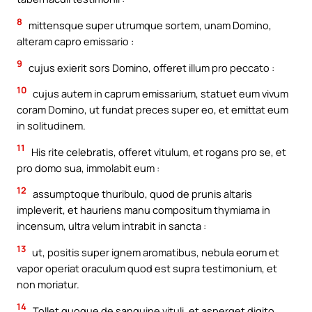
8
mittensque super utrumque sortem, unam Domino,
alteram capro emissario :
9
cujus exierit sors Domino, offeret illum pro peccato :
10
cujus autem in caprum emissarium, statuet eum vivum
coram Domino, ut fundat preces super eo, et emittat eum
in solitudinem.
11
His rite celebratis, offeret vitulum, et rogans pro se, et
pro domo sua, immolabit eum :
12
assumptoque thuribulo, quod de prunis altaris
impleverit, et hauriens manu compositum thymiama in
incensum, ultra velum intrabit in sancta :
13
ut, positis super ignem aromatibus, nebula eorum et
vapor operiat oraculum quod est supra testimonium, et
non moriatur.
14
Tollet quoque de sanguine vituli, et asperget digito