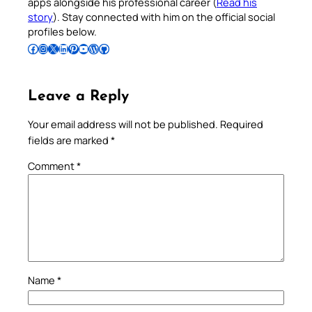
apps alongside his professional career (
Read his
story
). Stay connected with him on the official social
profiles below.
Follow Pradeep on Facebook
Follow Pradeep on Instagram
Follow Pradeep on X
Follow Pradeep on LinkedIn
Follow Pradeep on Pinterest
Subscribe to Pradeep’s Youtube Channel
Follow Pradeep on WordPress
Follow Pradeep on GitHub
Leave a Reply
Your email address will not be published.
Required
fields are marked
*
Comment
*
Name
*