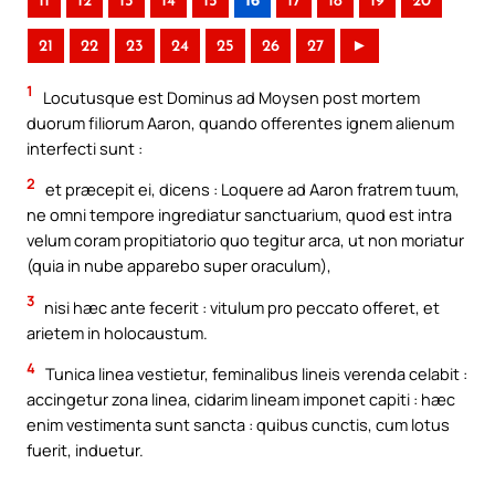
11
12
13
14
15
16
17
18
19
20
21
22
23
24
25
26
27
►
1
Locutusque est Dominus ad Moysen post mortem
duorum filiorum Aaron, quando offerentes ignem alienum
interfecti sunt :
2
et præcepit ei, dicens : Loquere ad Aaron fratrem tuum,
ne omni tempore ingrediatur sanctuarium, quod est intra
velum coram propitiatorio quo tegitur arca, ut non moriatur
(quia in nube apparebo super oraculum),
3
nisi hæc ante fecerit : vitulum pro peccato offeret, et
arietem in holocaustum.
4
Tunica linea vestietur, feminalibus lineis verenda celabit :
accingetur zona linea, cidarim lineam imponet capiti : hæc
enim vestimenta sunt sancta : quibus cunctis, cum lotus
fuerit, induetur.