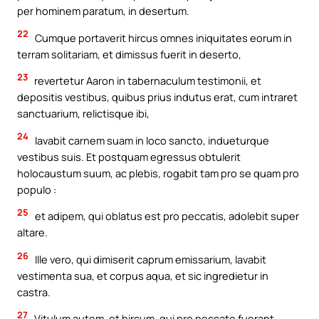
per hominem paratum, in desertum.
22
Cumque portaverit hircus omnes iniquitates eorum in
terram solitariam, et dimissus fuerit in deserto,
23
revertetur Aaron in tabernaculum testimonii, et
depositis vestibus, quibus prius indutus erat, cum intraret
sanctuarium, relictisque ibi,
24
lavabit carnem suam in loco sancto, indueturque
vestibus suis. Et postquam egressus obtulerit
holocaustum suum, ac plebis, rogabit tam pro se quam pro
populo :
25
et adipem, qui oblatus est pro peccatis, adolebit super
altare.
26
Ille vero, qui dimiserit caprum emissarium, lavabit
vestimenta sua, et corpus aqua, et sic ingredietur in
castra.
27
Vitulum autem, et hircum, qui pro peccato fuerant