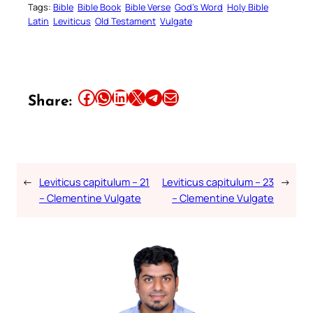
Tags:
Bible
Bible Book
Bible Verse
God’s Word
Holy Bible
Latin
Leviticus
Old Testament
Vulgate
Share this article on Facebook
Share this article on WhatsApp
Share this article on LinkedIn
Share this article on X
Share this article on Telegram
Email this Article
Share:
←
Leviticus capitulum – 21
Leviticus capitulum – 23
→
– Clementine Vulgate
– Clementine Vulgate