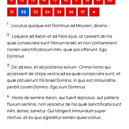
11
12
13
14
15
16
17
18
19
20
21
22
23
24
25
26
27
►
1
Locutus quoque est Dominus ad Moysen, dicens :
2
Loquere ad Aaron et ad filios ejus, ut caveant ab his
quæ consecrata sunt filiorum Israël, et non contaminent
nomen sanctificatorum mihi, quæ ipsi offerunt. Ego
Dominus.
3
Dic ad eos, et ad posteros eorum : Omnis homo qui
accesserit de stirpe vestra ad ea quæ consecrata sunt, et
quæ obtulerunt filii Israël Domino, in quo est immunditia,
peribit coram Domino. Ego sum Dominus.
4
Homo de semine Aaron, qui fuerit leprosus, aut patiens
fluxum seminis, non vescetur de his quæ sanctificata sunt
mihi, donec sanetur. Qui tetigerit immundum super
mortuo, et ex quo egreditur semen quasi coitus,