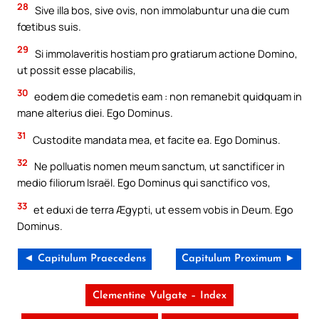
28
Sive illa bos, sive ovis, non immolabuntur una die cum
fœtibus suis.
29
Si immolaveritis hostiam pro gratiarum actione Domino,
ut possit esse placabilis,
30
eodem die comedetis eam : non remanebit quidquam in
mane alterius diei. Ego Dominus.
31
Custodite mandata mea, et facite ea. Ego Dominus.
32
Ne polluatis nomen meum sanctum, ut sanctificer in
medio filiorum Israël. Ego Dominus qui sanctifico vos,
33
et eduxi de terra Ægypti, ut essem vobis in Deum. Ego
Dominus.
◄ Capitulum Praecedens
Capitulum Proximum ►
Clementine Vulgate – Index