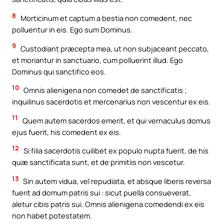
8
Morticinum et captum a bestia non comedent, nec
polluentur in eis. Ego sum Dominus.
9
Custodiant præcepta mea, ut non subjaceant peccato,
et moriantur in sanctuario, cum polluerint illud. Ego
Dominus qui sanctifico eos.
10
Omnis alienigena non comedet de sanctificatis ;
inquilinus sacerdotis et mercenarius non vescentur ex eis.
11
Quem autem sacerdos emerit, et qui vernaculus domus
ejus fuerit, his comedent ex eis.
12
Si filia sacerdotis cuilibet ex populo nupta fuerit, de his
quæ sanctificata sunt, et de primitiis non vescetur.
13
Sin autem vidua, vel repudiata, et absque liberis reversa
fuerit ad domum patris sui : sicut puella consueverat,
aletur cibis patris sui. Omnis alienigena comedendi ex eis
non habet potestatem.