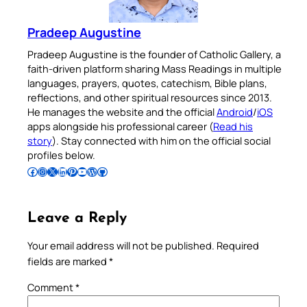
Pradeep Augustine
Pradeep Augustine is the founder of Catholic Gallery, a
faith-driven platform sharing Mass Readings in multiple
languages, prayers, quotes, catechism, Bible plans,
reflections, and other spiritual resources since 2013.
He manages the website and the official
Android
/
iOS
apps alongside his professional career (
Read his
story
). Stay connected with him on the official social
profiles below.
Follow Pradeep on Facebook
Follow Pradeep on Instagram
Follow Pradeep on X
Follow Pradeep on LinkedIn
Follow Pradeep on Pinterest
Subscribe to Pradeep’s Youtube Channel
Follow Pradeep on WordPress
Follow Pradeep on GitHub
Leave a Reply
Your email address will not be published.
Required
fields are marked
*
Comment
*