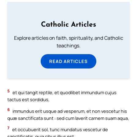
Catholic Articles
Explore articles on faith, spirituality, and Catholic
teachings.
READ ARTICLES
5
et qui tangit reptile, et quodlibet immundum cujus
tactus est sordidus,
6
immundus erit usque ad vesperum, et non vescetur his
quæ sanctificata sunt : sed cum laverit carnem suam aqua,
7
et occubuerit sol, tunc mundatus vescetur de
sanctificatis, quia cibus illius est.