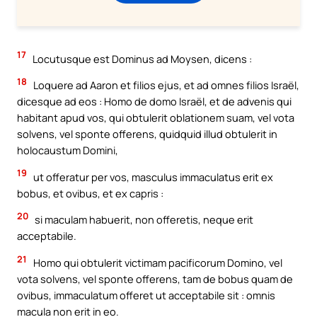
17
Locutusque est Dominus ad Moysen, dicens :
18
Loquere ad Aaron et filios ejus, et ad omnes filios Israël,
dicesque ad eos : Homo de domo Israël, et de advenis qui
habitant apud vos, qui obtulerit oblationem suam, vel vota
solvens, vel sponte offerens, quidquid illud obtulerit in
holocaustum Domini,
19
ut offeratur per vos, masculus immaculatus erit ex
bobus, et ovibus, et ex capris :
20
si maculam habuerit, non offeretis, neque erit
acceptabile.
21
Homo qui obtulerit victimam pacificorum Domino, vel
vota solvens, vel sponte offerens, tam de bobus quam de
ovibus, immaculatum offeret ut acceptabile sit : omnis
macula non erit in eo.