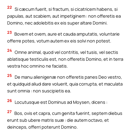
22
Si cæcum fuerit, si fractum, si cicatricem habens, si
papulas, aut scabiem, aut impetiginem : non offeretis ea
Domino, nec adolebitis ex eis super altare Domini.
23
Bovem et ovem, aure et cauda amputatis, voluntarie
offerre potes, votum autem ex eis solvi non potest.
24
Omne animal, quod vel contritis, vel tusis, vel sectis
ablatisque testiculis est, non offeretis Domino, et in terra
vestra hoc omnino ne faciatis.
25
De manu alienigenæ non offeretis panes Deo vestro,
et quidquid aliud dare voluerit, quia corrupta, et maculata
sunt omnia : non suscipietis ea.
26
Locutusque est Dominus ad Moysen, dicens :
27
Bos, ovis et capra, cum genita fuerint, septem diebus
erunt sub ubere matris suæ : die autem octavo, et
deinceps, offerri poterunt Domino.