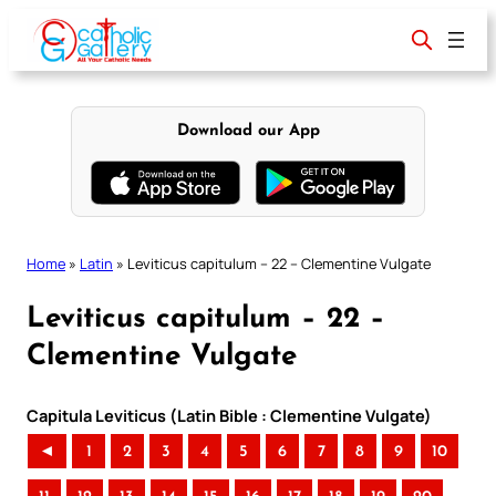
Skip
to
content
Download our App
Home
»
Latin
»
Leviticus capitulum – 22 – Clementine Vulgate
Leviticus capitulum – 22 –
Clementine Vulgate
Capitula Leviticus (Latin Bible : Clementine Vulgate)
◄
1
2
3
4
5
6
7
8
9
10