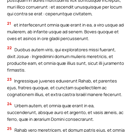
postquam in aures multitudinis vox sonitusque increpuit,
muri illico corruerunt : et ascendit unusquisque per locum
qui contra se erat : ceperuntque civitatem,
21
et interfecerunt omnia quæ erant in ea, a viro usque ad
mulierem, ab infante usque ad senem. Boves quoque et
oves et asinos in ore gladii percusserunt.
22
Duobus autem viris, qui exploratores missi fuerant,
dixit Josue : Ingredimini domum mulieris meretricis, et
producite eam, et omnia quæ illius sunt, sicut illi juramento
firmastis.
23
Ingressique juvenes eduxerunt Rahab, et parentes
ejus, fratres quoque, et cunctam supellectilem ac
cognationem illius, et extra castra Israël manere fecerunt.
24
Urbem autem, et omnia quæ erant in ea,
succenderunt, absque auro et argento, et vasis æneis, ac
ferro, quæ in ærarium Domini consecrarunt.
25
Rahab vero meretricem, et domum patris ejus, et omnia