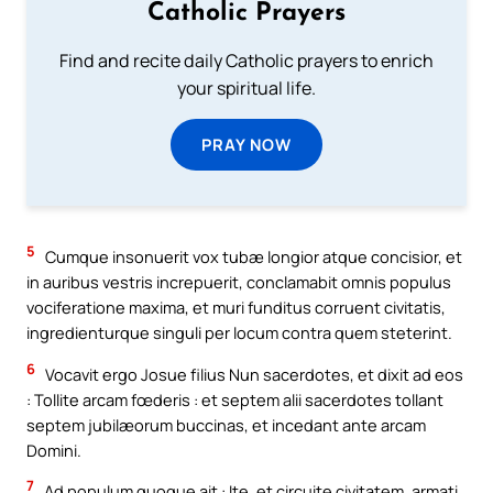
Catholic Prayers
Find and recite daily Catholic prayers to enrich
your spiritual life.
PRAY NOW
5
Cumque insonuerit vox tubæ longior atque concisior, et
in auribus vestris increpuerit, conclamabit omnis populus
vociferatione maxima, et muri funditus corruent civitatis,
ingredienturque singuli per locum contra quem steterint.
6
Vocavit ergo Josue filius Nun sacerdotes, et dixit ad eos
: Tollite arcam fœderis : et septem alii sacerdotes tollant
septem jubilæorum buccinas, et incedant ante arcam
Domini.
7
Ad populum quoque ait : Ite, et circuite civitatem, armati,