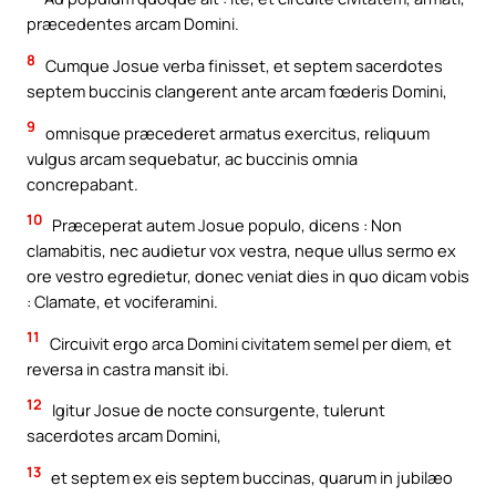
præcedentes arcam Domini.
8
Cumque Josue verba finisset, et septem sacerdotes
septem buccinis clangerent ante arcam fœderis Domini,
9
omnisque præcederet armatus exercitus, reliquum
vulgus arcam sequebatur, ac buccinis omnia
concrepabant.
10
Præceperat autem Josue populo, dicens : Non
clamabitis, nec audietur vox vestra, neque ullus sermo ex
ore vestro egredietur, donec veniat dies in quo dicam vobis
: Clamate, et vociferamini.
11
Circuivit ergo arca Domini civitatem semel per diem, et
reversa in castra mansit ibi.
12
Igitur Josue de nocte consurgente, tulerunt
sacerdotes arcam Domini,
13
et septem ex eis septem buccinas, quarum in jubilæo