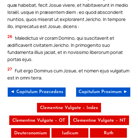
quæ habebat, fecit Josue vivere, et habitaverunt in medio
Israël, usque in præsentem diem : eo quod absconderit
nuntios, quos miserat ut explorarent Jericho. In tempore
illo, imprecatus est Josue, dicens :
26
Maledictus vir coram Domino, qui suscitaverit et
ædificaverit civitatem Jericho. In primogenito suo
fundamenta illius jaciat, et in novissimo liberorum ponat
portas ejus.
27
Fuit ergo Dominus cum Josue, et nomen ejus vulgatum
est in omni terra.
◄ Capitulum Praecedens
Capitulum Proximum ►
Clementine Vulgate – Index
Clementine Vulgate – OT
Clementine Vulgate – NT
Deuteronomium
Iudicum
Ruth