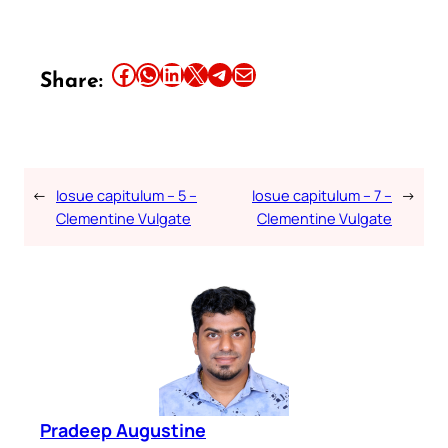
Share this article on Facebook
Share this article on WhatsApp
Share this article on LinkedIn
Share this article on X
Share this article on Telegram
Email this Article
Share:
←
Iosue capitulum – 5 –
Iosue capitulum – 7 –
→
Clementine Vulgate
Clementine Vulgate
Pradeep Augustine