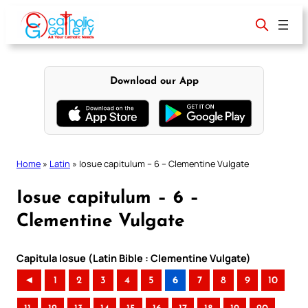
Skip
to
content
Download our App
Home
»
Latin
»
Iosue capitulum – 6 – Clementine Vulgate
Iosue capitulum – 6 –
Clementine Vulgate
Capitula Iosue (Latin Bible : Clementine Vulgate)
◄
1
2
3
4
5
6
7
8
9
10