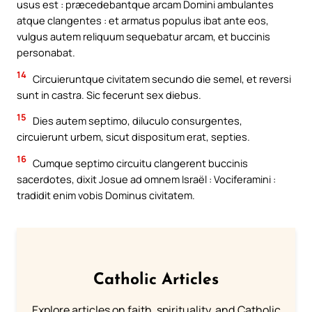
usus est : præcedebantque arcam Domini ambulantes
atque clangentes : et armatus populus ibat ante eos,
vulgus autem reliquum sequebatur arcam, et buccinis
personabat.
14
Circuieruntque civitatem secundo die semel, et reversi
sunt in castra. Sic fecerunt sex diebus.
15
Dies autem septimo, diluculo consurgentes,
circuierunt urbem, sicut dispositum erat, septies.
16
Cumque septimo circuitu clangerent buccinis
sacerdotes, dixit Josue ad omnem Israël : Vociferamini :
tradidit enim vobis Dominus civitatem.
Catholic Articles
Explore articles on faith, spirituality, and Catholic