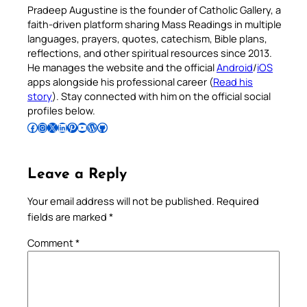
Pradeep Augustine is the founder of Catholic Gallery, a
faith-driven platform sharing Mass Readings in multiple
languages, prayers, quotes, catechism, Bible plans,
reflections, and other spiritual resources since 2013.
He manages the website and the official
Android
/
iOS
apps alongside his professional career (
Read his
story
). Stay connected with him on the official social
profiles below.
Follow Pradeep on Facebook
Follow Pradeep on Instagram
Follow Pradeep on X
Follow Pradeep on LinkedIn
Follow Pradeep on Pinterest
Subscribe to Pradeep’s Youtube Channel
Follow Pradeep on WordPress
Follow Pradeep on GitHub
Leave a Reply
Your email address will not be published.
Required
fields are marked
*
Comment
*