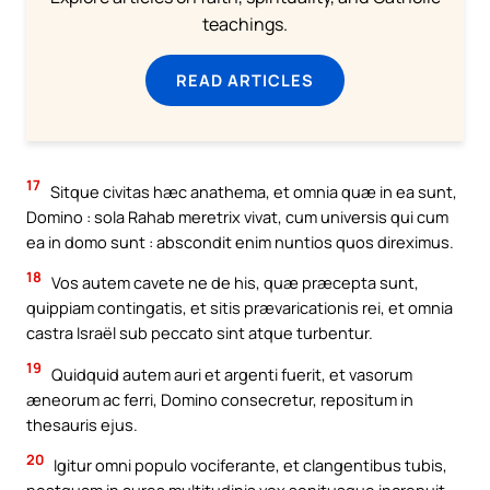
teachings.
READ ARTICLES
17
Sitque civitas hæc anathema, et omnia quæ in ea sunt,
Domino : sola Rahab meretrix vivat, cum universis qui cum
ea in domo sunt : abscondit enim nuntios quos direximus.
18
Vos autem cavete ne de his, quæ præcepta sunt,
quippiam contingatis, et sitis prævaricationis rei, et omnia
castra Israël sub peccato sint atque turbentur.
19
Quidquid autem auri et argenti fuerit, et vasorum
æneorum ac ferri, Domino consecretur, repositum in
thesauris ejus.
20
Igitur omni populo vociferante, et clangentibus tubis,