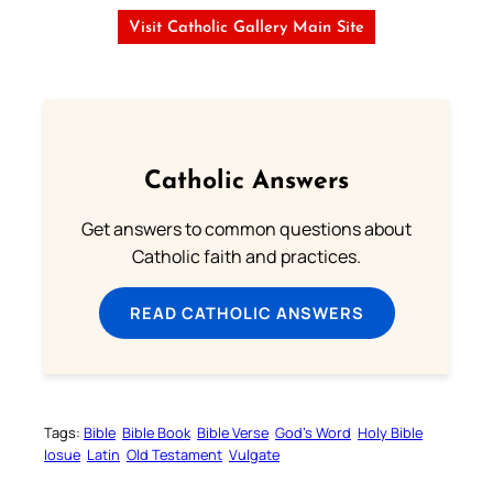
Visit Catholic Gallery Main Site
Catholic Answers
Get answers to common questions about
Catholic faith and practices.
READ CATHOLIC ANSWERS
Tags:
Bible
Bible Book
Bible Verse
God’s Word
Holy Bible
Iosue
Latin
Old Testament
Vulgate