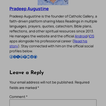
Pradeep Augustine
Pradeep Augustine is the founder of Catholic Gallery, a
faith-driven platform sharing Mass Readings in multiple
languages, prayers, quotes, catechism, Bible plans,
reflections, and other spiritual resources since 2013.
He manages the website and the official
Android
/
iOS
apps alongside his professional career (
Read his
story
). Stay connected with him on the official social
profiles below.
Follow Pradeep on Facebook
Follow Pradeep on Instagram
Follow Pradeep on X
Follow Pradeep on LinkedIn
Follow Pradeep on Pinterest
Subscribe to Pradeep’s Youtube Channel
Follow Pradeep on WordPress
Follow Pradeep on GitHub
Leave a Reply
Your email address will not be published.
Required
fields are marked
*
Comment
*