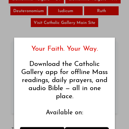
Deuteronomium
Iudicum
Ruth
Visit Catholic Gallery Main Site
Your Faith. Your Way.
Catholic Quotes
Download the Catholic
Gallery app for offline Mass
Get inspired with uplifting Catholic quotes
readings, daily prayers, and
every day.
audio Bible — all in one
place.
READ QUOTES
Available on:
Tags:
Bible
Bible Book
Bible Verse
God’s Word
Holy Bible