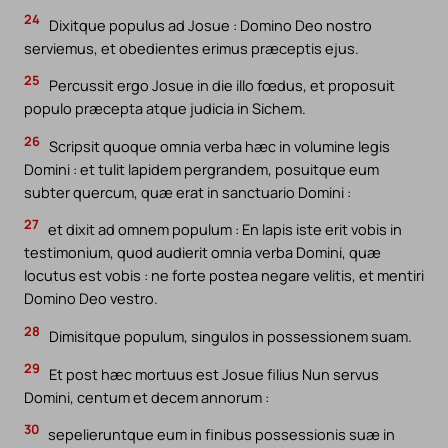
24
Dixitque populus ad Josue : Domino Deo nostro
serviemus, et obedientes erimus præceptis ejus.
25
Percussit ergo Josue in die illo fœdus, et proposuit
populo præcepta atque judicia in Sichem.
26
Scripsit quoque omnia verba hæc in volumine legis
Domini : et tulit lapidem pergrandem, posuitque eum
subter quercum, quæ erat in sanctuario Domini :
27
et dixit ad omnem populum : En lapis iste erit vobis in
testimonium, quod audierit omnia verba Domini, quæ
locutus est vobis : ne forte postea negare velitis, et mentiri
Domino Deo vestro.
28
Dimisitque populum, singulos in possessionem suam.
29
Et post hæc mortuus est Josue filius Nun servus
Domini, centum et decem annorum :
30
sepelieruntque eum in finibus possessionis suæ in