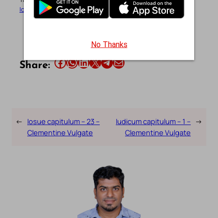
Iosue
Latin
Old Testament
Vulgate
No Thanks
Share this article on Facebook
Share this article on WhatsApp
Share this article on LinkedIn
Share this article on X
Share this article on Telegram
Email this Article
Share:
←
Iosue capitulum – 23 –
Iudicum capitulum – 1 –
→
Clementine Vulgate
Clementine Vulgate