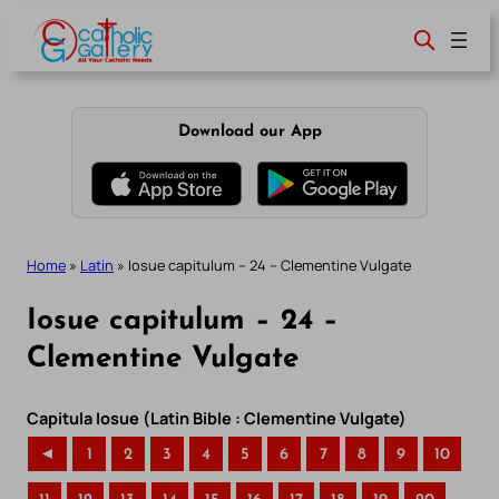
Skip
to
content
Download our App
Home
»
Latin
»
Iosue capitulum – 24 – Clementine Vulgate
Iosue capitulum – 24 –
Clementine Vulgate
Capitula Iosue (Latin Bible : Clementine Vulgate)
◄
1
2
3
4
5
6
7
8
9
10