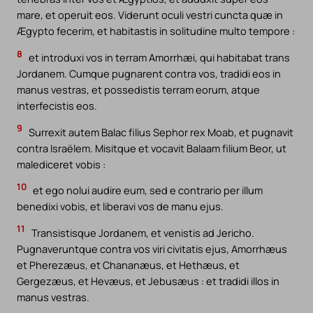
mare, et operuit eos. Viderunt oculi vestri cuncta quæ in
Ægypto fecerim, et habitastis in solitudine multo tempore :
8
et introduxi vos in terram Amorrhæi, qui habitabat trans
Jordanem. Cumque pugnarent contra vos, tradidi eos in
manus vestras, et possedistis terram eorum, atque
interfecistis eos.
9
Surrexit autem Balac filius Sephor rex Moab, et pugnavit
contra Israëlem. Misitque et vocavit Balaam filium Beor, ut
malediceret vobis :
10
et ego nolui audire eum, sed e contrario per illum
benedixi vobis, et liberavi vos de manu ejus.
11
Transistisque Jordanem, et venistis ad Jericho.
Pugnaveruntque contra vos viri civitatis ejus, Amorrhæus
et Pherezæus, et Chananæus, et Hethæus, et
Gergezæus, et Hevæus, et Jebusæus : et tradidi illos in
manus vestras.