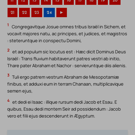
11
12
13
14
15
16
17
18
19
20
21
22
23
24
►
1
Congregavitque Josue omnes tribus Israël in Sichem, et
vocavit majores natu, ac principes, et judices, et magistros
: steteruntque in conspectu Domini,
2
et ad populum sic locutus est : Hæc dicit Dominus Deus
Israël : Trans fluvium habitaverunt patres vestri ab initio,
Thare pater Abraham et Nachor : servieruntque diis alienis.
3
Tuli ergo patrem vestrum Abraham de Mesopotamiæ
finibus, et adduxi eum in terram Chanaan, multiplicavique
semen ejus,
4
et dedi ei Isaac : illique rursum dedi Jacob et Esau. E
quibus, Esau dedi montem Seir ad possidendum : Jacob
vero et filii ejus descenderunt in Ægyptum.