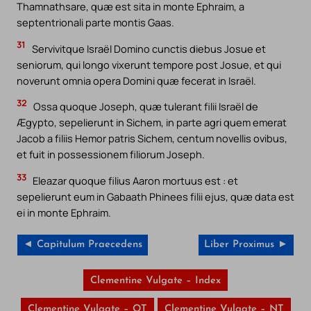
Thamnathsare, quæ est sita in monte Ephraim, a
septentrionali parte montis Gaas.
31
Servivitque Israël Domino cunctis diebus Josue et
seniorum, qui longo vixerunt tempore post Josue, et qui
noverunt omnia opera Domini quæ fecerat in Israël.
32
Ossa quoque Joseph, quæ tulerant filii Israël de
Ægypto, sepelierunt in Sichem, in parte agri quem emerat
Jacob a filiis Hemor patris Sichem, centum novellis ovibus,
et fuit in possessionem filiorum Joseph.
33
Eleazar quoque filius Aaron mortuus est : et
sepelierunt eum in Gabaath Phinees filii ejus, quæ data est
ei in monte Ephraim.
◄ Capitulum Praecedens
Liber Proximus ►
Clementine Vulgate – Index
Clementine Vulgate – OT
Clementine Vulgate – NT