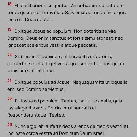
18
Et ejecit universas gentes, Amorrhæum habitatorem
terræ quam nos intravimus. Serviemus igitur Domino, quia
ipse est Deus noster.
19
Dixitque Josue ad populum : Non poteritis servire
Domino : Deus enim sanctus et fortis æmulator est, nec
ignoscet sceleribus vestris atque peccatis.
20
Si dimiseritis Dominum, et servieritis diis alienis,
convertet se, et affliget vos atque subvertet, postquam
vobis præstiterit bona.
21
Dixitque populus ad Josue : Nequaquam ita ut loqueris
erit, sed Domino serviemus.
22
Et Josue ad populum : Testes, inquit, vos estis, quia
ipsi elegeritis vobis Dominum ut serviatis ei.
Responderuntque : Testes.
23
Nunc ergo, ait, auferte deos alienos de medio vestri, et
inclinate corda vestra ad Dominum Deum Israël.