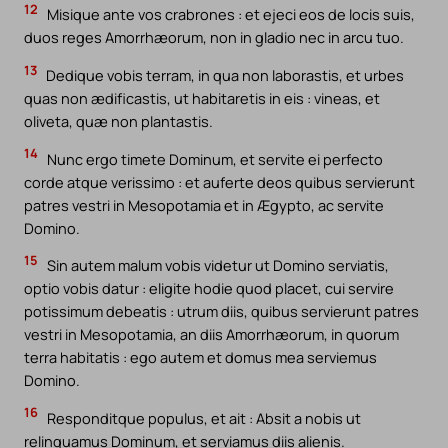
12
Misique ante vos crabrones : et ejeci eos de locis suis,
duos reges Amorrhæorum, non in gladio nec in arcu tuo.
13
Dedique vobis terram, in qua non laborastis, et urbes
quas non ædificastis, ut habitaretis in eis : vineas, et
oliveta, quæ non plantastis.
14
Nunc ergo timete Dominum, et servite ei perfecto
corde atque verissimo : et auferte deos quibus servierunt
patres vestri in Mesopotamia et in Ægypto, ac servite
Domino.
15
Sin autem malum vobis videtur ut Domino serviatis,
optio vobis datur : eligite hodie quod placet, cui servire
potissimum debeatis : utrum diis, quibus servierunt patres
vestri in Mesopotamia, an diis Amorrhæorum, in quorum
terra habitatis : ego autem et domus mea serviemus
Domino.
16
Responditque populus, et ait : Absit a nobis ut
relinquamus Dominum, et serviamus diis alienis.