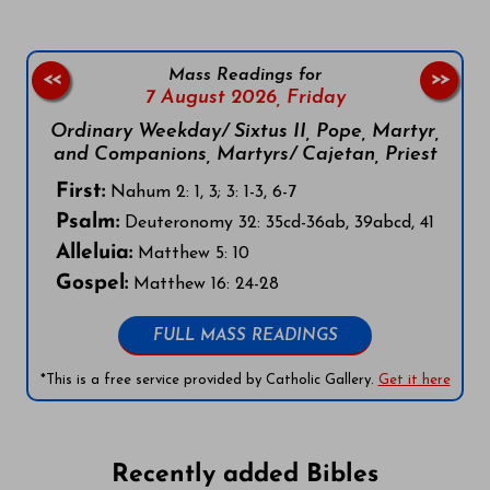
Mass Readings for
<<
>>
7 August 2026,
Friday
Ordinary Weekday/ Sixtus II, Pope, Martyr,
and Companions, Martyrs/ Cajetan, Priest
First:
Nahum 2: 1, 3; 3: 1-3, 6-7
Psalm:
Deuteronomy 32: 35cd-36ab, 39abcd, 41
Alleluia:
Matthew 5: 10
Gospel:
Matthew 16: 24-28
FULL MASS READINGS
*This is a free service provided by Catholic Gallery.
Get it here
Recently added Bibles