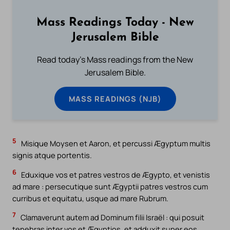
Mass Readings Today - New
Jerusalem Bible
Read today's Mass readings from the New
Jerusalem Bible.
MASS READINGS (NJB)
5
Misique Moysen et Aaron, et percussi Ægyptum multis
signis atque portentis.
6
Eduxique vos et patres vestros de Ægypto, et venistis
ad mare : persecutique sunt Ægyptii patres vestros cum
curribus et equitatu, usque ad mare Rubrum.
7
Clamaverunt autem ad Dominum filii Israël : qui posuit
tenebras inter vos et Ægyptios, et adduxit super eos