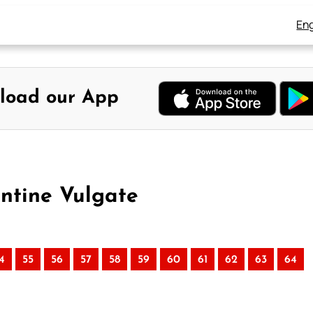
Eng
load our App
entine Vulgate
4
55
56
57
58
59
60
61
62
63
64