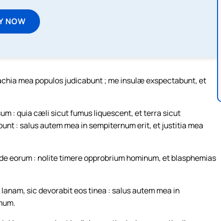
Y NOW
rachia mea populos judicabunt ; me insulæ exspectabunt, et
m : quia cæli sicut fumus liquescent, et terra sicut
bunt : salus autem mea in sempiternum erit, et justitia mea
orde eorum : nolite timere opprobrium hominum, et blasphemias
lanam, sic devorabit eos tinea : salus autem mea in
onum.