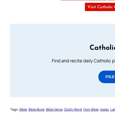
Visit Catholic
Catholi
Find and recite daily Catholic pr
PRA
Tags:
Bible
Bible Book
Bible Verse
God’s Word
Holy Bible
Isaias
Lat