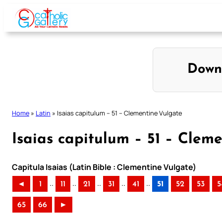
Skip
to
content
Down
Home
»
Latin
»
Isaias capitulum – 51 – Clementine Vulgate
Isaias capitulum – 51 – Clem
Capitula Isaias (Latin Bible : Clementine Vulgate)
..
..
..
..
..
◄
1
11
21
31
41
51
52
53
5
65
66
►