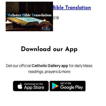
Webster Bible Translation
October 11, 2018
Download our App
Get our official
Catholic Gallery app
for daily Mass
readings, prayers & more