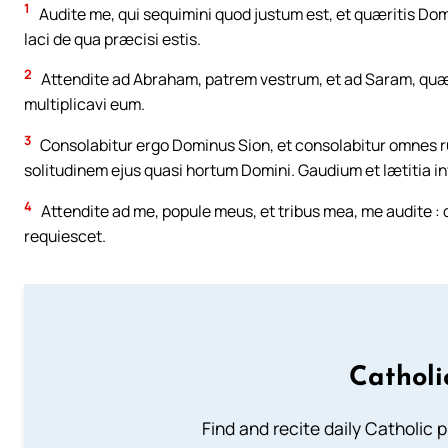
1
Audite me, qui sequimini quod justum est, et quæritis Dom
laci de qua præcisi estis.
2
Attendite ad Abraham, patrem vestrum, et ad Saram, quæ p
multiplicavi eum.
3
Consolabitur ergo Dominus Sion, et consolabitur omnes rui
solitudinem ejus quasi hortum Domini. Gaudium et lætitia inv
4
Attendite ad me, popule meus, et tribus mea, me audite : 
requiescet.
Catholi
Find and recite daily Catholic pr