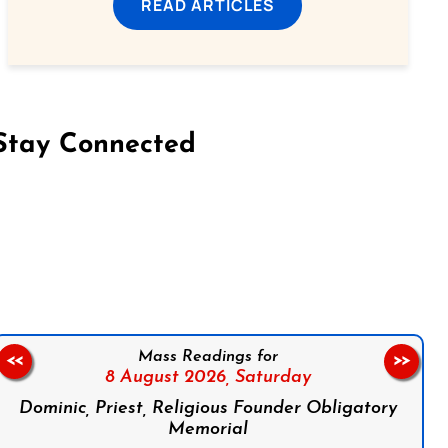
READ ARTICLES
Stay Connected
on Facebook
Follow us on Instagram
Follow us on X
Subscribe to our YouTube Channel
Follow us on WhatsApp
Mass Readings for
<<
>>
8 August 2026,
Saturday
Dominic, Priest, Religious Founder Obligatory
Memorial