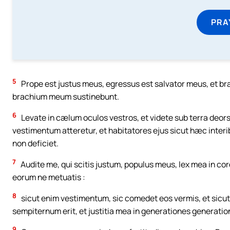
PRA
5
Prope est justus meus, egressus est salvator meus, et b
brachium meum sustinebunt.
6
Levate in cælum oculos vestros, et videte sub terra deorsu
vestimentum atteretur, et habitatores ejus sicut hæc interi
non deficiet.
7
Audite me, qui scitis justum, populus meus, lex mea in c
eorum ne metuatis :
8
sicut enim vestimentum, sic comedet eos vermis, et sicut 
sempiternum erit, et justitia mea in generationes generati
9