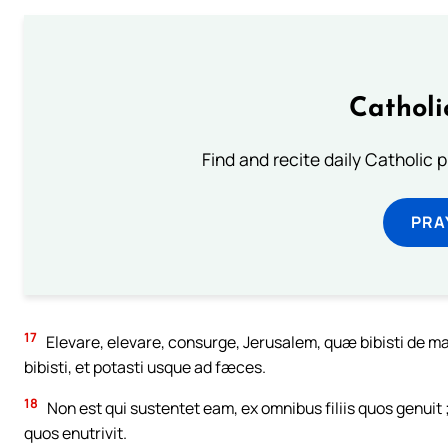
Catholi
Find and recite daily Catholic pr
PRA
17
Elevare, elevare, consurge, Jerusalem, quæ bibisti de m
bibisti, et potasti usque ad fæces.
18
Non est qui sustentet eam, ex omnibus filiis quos genuit 
quos enutrivit.