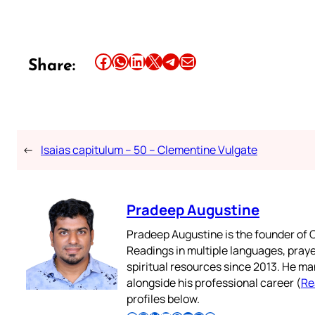
Share this article on Facebook
Share this article on WhatsApp
Share this article on LinkedIn
Share this article on X
Share this article on Telegram
Email this Article
Share:
←
Isaias capitulum – 50 – Clementine Vulgate
Pradeep Augustine
Pradeep Augustine is the founder of C
Readings in multiple languages, praye
spiritual resources since 2013. He ma
alongside his professional career (
Re
profiles below.