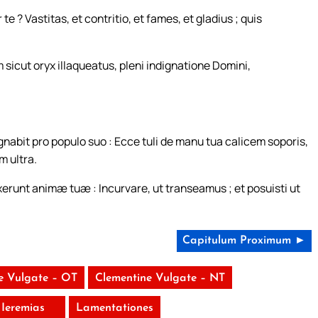
e ? Vastitas, et contritio, et fames, et gladius ; quis
m sicut oryx illaqueatus, pleni indignatione Domini,
nabit pro populo suo : Ecce tuli de manu tua calicem soporis,
m ultra.
xerunt animæ tuæ : Incurvare, ut transeamus ; et posuisti ut
Capitulum Proximum ►
e Vulgate – OT
Clementine Vulgate – NT
Ieremias
Lamentationes