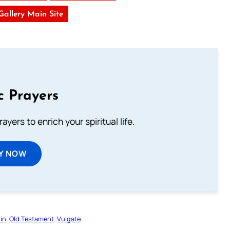
 Gallery Main Site
c Prayers
ayers to enrich your spiritual life.
Y NOW
in
Old Testament
Vulgate