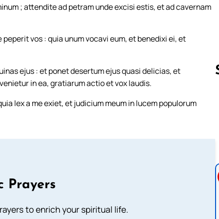
inum ; attendite ad petram unde excisi estis, et ad cavernam
eperit vos : quia unum vocavi eum, et benedixi ei, et
nas ejus : et ponet desertum ejus quasi delicias, et
enietur in ea, gratiarum actio et vox laudis.
quia lex a me exiet, et judicium meum in lucem populorum
Follow us 
c Prayers
ayers to enrich your spiritual life.