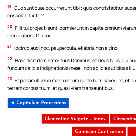
19
Duo sunt quæ occurrerunt tibi ; quis contristabitur super t
consolabitur te ?
20
Filii tui projecti sunt, dormierunt in capite omnium viaru
increpatione Dei tui.
21
Idcirco audi hoc, paupercula, et ebria non a vino.
22
Hæc dicit dominator tuus Dominus, et Deus tuus, qui pug
fundum calicis indignationis meæ : non adjicies ut bibas illu
23
Et ponam illum in manu eorum qui te humiliaverunt, et di
terram corpus tuum, et quasi viam transeuntibus.
◄ Capitulum Praecedens
Clementine Vulgate – Index
Clementin
Canticum Canticorum