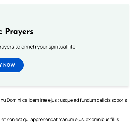
c Prayers
ayers to enrich your spiritual life.
Y NOW
anu Domini calicem iræ ejus ; usque ad fundum calicis soporis
; et non est qui apprehendat manum ejus, ex omnibus filiis