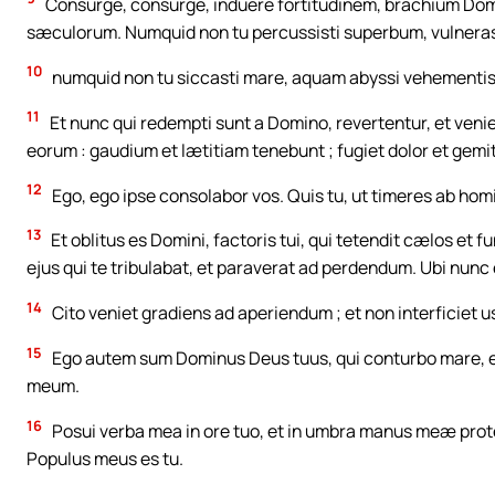
Consurge, consurge, induere fortitudinem, brachium Domin
sæculorum. Numquid non tu percussisti superbum, vulnera
10
numquid non tu siccasti mare, aquam abyssi vehementis ; 
11
Et nunc qui redempti sunt a Domino, revertentur, et venie
eorum : gaudium et lætitiam tenebunt ; fugiet dolor et gemi
12
Ego, ego ipse consolabor vos. Quis tu, ut timeres ab homi
13
Et oblitus es Domini, factoris tui, qui tetendit cælos et fu
ejus qui te tribulabat, et paraverat ad perdendum. Ubi nunc e
14
Cito veniet gradiens ad aperiendum ; et non interficiet u
15
Ego autem sum Dominus Deus tuus, qui conturbo mare, e
meum.
16
Posui verba mea in ore tuo, et in umbra manus meæ protex
Populus meus es tu.