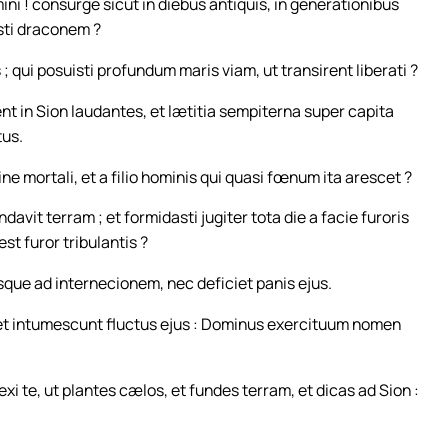
i ! consurge sicut in diebus antiquis, in generationibus
sti draconem ?
qui posuisti profundum maris viam, ut transirent liberati ?
nt in Sion laudantes, et lætitia sempiterna super capita
tus.
ne mortali, et a filio hominis qui quasi fœnum ita arescet ?
ndavit terram ; et formidasti jugiter tota die a facie furoris
st furor tribulantis ?
sque ad internecionem, nec deficiet panis ejus.
t intumescunt fluctus ejus : Dominus exercituum nomen
i te, ut plantes cælos, et fundes terram, et dicas ad Sion :