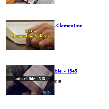
The Sixto-Clementine
Vulgate
July 12, 2025
Luther Bible – 1545
October 17, 2018