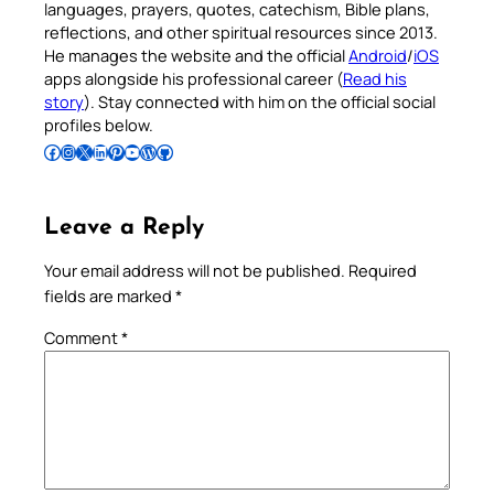
languages, prayers, quotes, catechism, Bible plans,
reflections, and other spiritual resources since 2013.
He manages the website and the official
Android
/
iOS
apps alongside his professional career (
Read his
story
). Stay connected with him on the official social
profiles below.
Follow Pradeep on Facebook
Follow Pradeep on Instagram
Follow Pradeep on X
Follow Pradeep on LinkedIn
Follow Pradeep on Pinterest
Subscribe to Pradeep’s Youtube Channel
Follow Pradeep on WordPress
Follow Pradeep on GitHub
Leave a Reply
Your email address will not be published.
Required
fields are marked
*
Comment
*