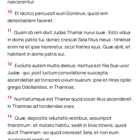
nascerentur.
10
Et idcirco percussit eum Dominus, quod rem
detestabilem faceret.
11
Quam ob rem dixit Judas Thamar nurui suæ : Esto vidua
in domo patris tui, donec crescat Sela filius meus : timebat
enim ne et ipse moreretur, sicut fratres ejus. Quæ abiit, et
habitavit in domo patris sui.
12
Evolutis autem multis diebus, mortua est filia Sue uxor
Judæ : qui, post luctum consolatione suscepta,
ascendebat ad tonsores ovium suarum, ipse et Hiras opilio
gregis Odollamites, in Thamnas.
13
Nuntiatumque est Thamar quod socer illius ascenderet
in Thamnas ad tondendas oves.
14
Quæ, depositis viduitatis vestibus, assumpsit
theristrum : et mutato habitu, sedit in bivio itineris, quod
ducit Thamnam : eo quod crevisset Sela, et non eum
accepisset maritum.