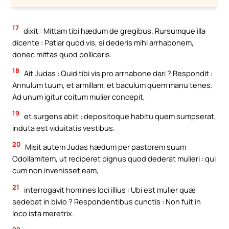
17
dixit : Mittam tibi hædum de gregibus. Rursumque illa
dicente : Patiar quod vis, si dederis mihi arrhabonem,
donec mittas quod polliceris.
18
Ait Judas : Quid tibi vis pro arrhabone dari ? Respondit :
Annulum tuum, et armillam, et baculum quem manu tenes.
Ad unum igitur coitum mulier concepit,
19
et surgens abiit : depositoque habitu quem sumpserat,
induta est viduitatis vestibus.
20
Misit autem Judas hædum per pastorem suum
Odollamitem, ut reciperet pignus quod dederat mulieri : qui
cum non invenisset eam,
21
interrogavit homines loci illius : Ubi est mulier quæ
sedebat in bivio ? Respondentibus cunctis : Non fuit in
loco ista meretrix.