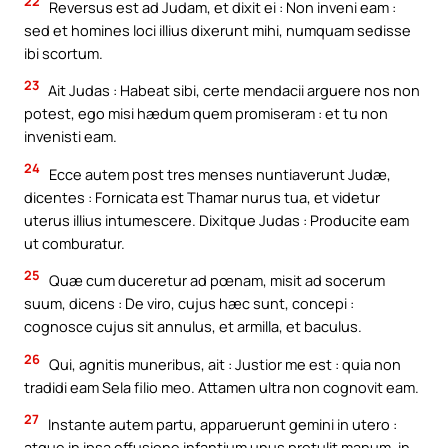
22
Reversus est ad Judam, et dixit ei : Non inveni eam :
sed et homines loci illius dixerunt mihi, numquam sedisse
ibi scortum.
23
Ait Judas : Habeat sibi, certe mendacii arguere nos non
potest, ego misi hædum quem promiseram : et tu non
invenisti eam.
24
Ecce autem post tres menses nuntiaverunt Judæ,
dicentes : Fornicata est Thamar nurus tua, et videtur
uterus illius intumescere. Dixitque Judas : Producite eam
ut comburatur.
25
Quæ cum duceretur ad pœnam, misit ad socerum
suum, dicens : De viro, cujus hæc sunt, concepi :
cognosce cujus sit annulus, et armilla, et baculus.
26
Qui, agnitis muneribus, ait : Justior me est : quia non
tradidi eam Sela filio meo. Attamen ultra non cognovit eam.
27
Instante autem partu, apparuerunt gemini in utero :
atque in ipsa effusione infantium unus protulit manum, in