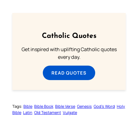
Catholic Quotes
Get inspired with uplifting Catholic quotes
every day.
READ QUOTES
Tags:
Bible
Bible Book
Bible Verse
Genesis
God’s Word
Holy
Bible
Latin
Old Testament
Vulgate