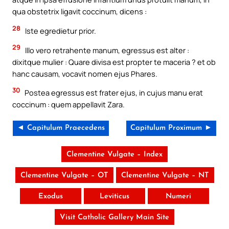
qua obstetrix ligavit coccinum, dicens :
28
Iste egredietur prior.
29
Illo vero retrahente manum, egressus est alter :
dixitque mulier : Quare divisa est propter te maceria ? et ob
hanc causam, vocavit nomen ejus Phares.
30
Postea egressus est frater ejus, in cujus manu erat
coccinum : quem appellavit Zara.
◄ Capitulum Praecedens
Capitulum Proximum ►
Clementine Vulgate – Index
Clementine Vulgate – OT
Clementine Vulgate – NT
Exodus
Leviticus
Numeri
Visit Catholic Gallery Main Site