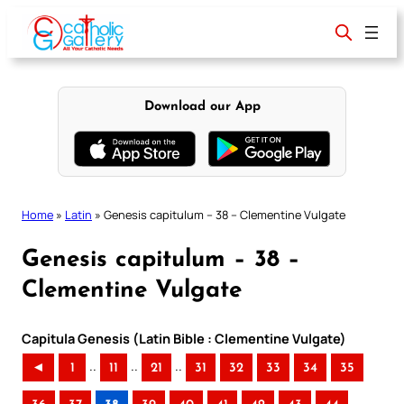
Skip
to
content
Download our App
Home
»
Latin
»
Genesis capitulum – 38 – Clementine Vulgate
Genesis capitulum – 38 –
Clementine Vulgate
Capitula Genesis (Latin Bible : Clementine Vulgate)
..
..
..
◄
1
11
21
31
32
33
34
35