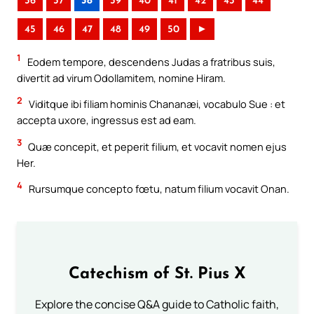
36
37
38
39
40
41
42
43
44
45
46
47
48
49
50
►
1
Eodem tempore, descendens Judas a fratribus suis,
divertit ad virum Odollamitem, nomine Hiram.
2
Viditque ibi filiam hominis Chananæi, vocabulo Sue : et
accepta uxore, ingressus est ad eam.
3
Quæ concepit, et peperit filium, et vocavit nomen ejus
Her.
4
Rursumque concepto fœtu, natum filium vocavit Onan.
Catechism of St. Pius X
Explore the concise Q&A guide to Catholic faith,