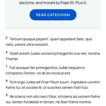
doctrine, and morals by Pope St. Pius X.
READ CATECHISM
5
Tertium quoque peperit : quem appellavit Sela ; quo
nato, parere ultra cessavit.
6
Dedit autem Judas uxorem primogenito suo Her, nomine
Thamar.
7
Fuit quoque Her primogenitus Judæ nequam in
conspectu Domini : et ab eo occisus est.
8
Dixit ergo Judas ad Onan filium suum : Ingredere uxorem
fratris tui, et sociare illi, ut suscites semen fratri tuo.
9
Ille sciens non sibi nasci filios, introiens ad uxorem fratris
sui, semen fundebat in terram, ne liberi fratris nomine