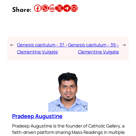
Share this article on Facebook
Share this article on WhatsApp
Share this article on LinkedIn
Share this article on X
Share this article on Telegram
Email this Article
Share:
←
Genesis capitulum – 37 –
Genesis capitulum – 39 –
→
Clementine Vulgate
Clementine Vulgate
Pradeep Augustine
Pradeep Augustine is the founder of Catholic Gallery, a
faith-driven platform sharing Mass Readings in multiple