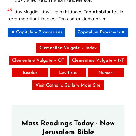
dux Cenez, dux Theman, dux Mabsar,
43
dux Magdiel, dux Hiram : hi duces Edom habitantes in
terra imperii sui, ipse est Esau pater Idumæorum.
◄ Capitulum Praecedens
Capitulum Proximum ►
Clementine Vulgate – Index
Clementine Vulgate – OT
Clementine Vulgate – NT
Exodus
Leviticus
Numeri
Visit Catholic Gallery Main Site
Mass Readings Today - New
Jerusalem Bible