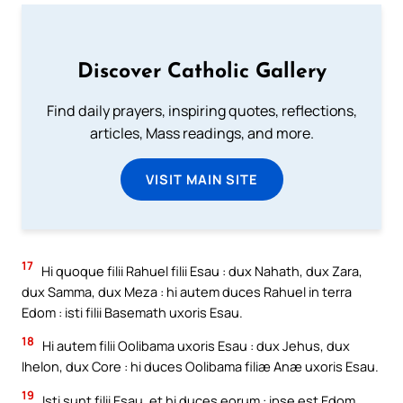
Discover Catholic Gallery
Find daily prayers, inspiring quotes, reflections,
articles, Mass readings, and more.
VISIT MAIN SITE
17
Hi quoque filii Rahuel filii Esau : dux Nahath, dux Zara,
dux Samma, dux Meza : hi autem duces Rahuel in terra
Edom : isti filii Basemath uxoris Esau.
18
Hi autem filii Oolibama uxoris Esau : dux Jehus, dux
Ihelon, dux Core : hi duces Oolibama filiæ Anæ uxoris Esau.
19
Isti sunt filii Esau, et hi duces eorum : ipse est Edom.