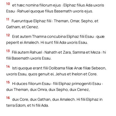
10
et hæc nomina filiorum ejus : Eliphaz filius Ada uxoris
Esau : Rahuel quoque filius Basemath uxoris ejus.
11
Fueruntque Eliphaz filii : Theman, Omar, Sepho, et
Gatham, et Cenez.
12
Erat autem Thamna concubina Eliphaz filii Esau : quæ
peperit ei Amalech. Hi sunt filii Ada uxoris Esau.
13
Filii autem Rahuel : Nahath et Zara, Samma et Meza : hi
filii Basemath uxoris Esau.
14
Isti quoque erant filii Oolibama filiæ Anæ filiæ Sebeon,
uxoris Esau, quos genuit ei, Jehus et Ihelon et Core.
15
Hi duces filiorum Esau : filii Eliphaz primogeniti Esau :
dux Theman, dux Omra, dux Sepho, dux Cenez,
16
dux Core, dux Gathan, dux Amalech. Hi filii Eliphaz in
terra Edom, et hi filii Ada.