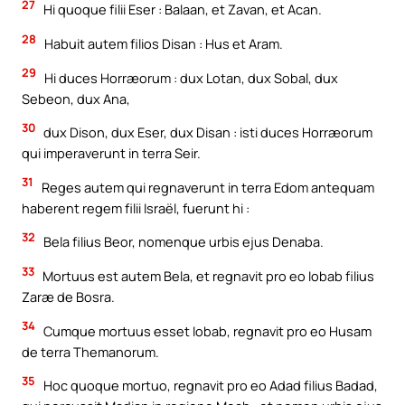
27
Hi quoque filii Eser : Balaan, et Zavan, et Acan.
28
Habuit autem filios Disan : Hus et Aram.
29
Hi duces Horræorum : dux Lotan, dux Sobal, dux
Sebeon, dux Ana,
30
dux Dison, dux Eser, dux Disan : isti duces Horræorum
qui imperaverunt in terra Seir.
31
Reges autem qui regnaverunt in terra Edom antequam
haberent regem filii Israël, fuerunt hi :
32
Bela filius Beor, nomenque urbis ejus Denaba.
33
Mortuus est autem Bela, et regnavit pro eo Iobab filius
Zaræ de Bosra.
34
Cumque mortuus esset Iobab, regnavit pro eo Husam
de terra Themanorum.
35
Hoc quoque mortuo, regnavit pro eo Adad filius Badad,