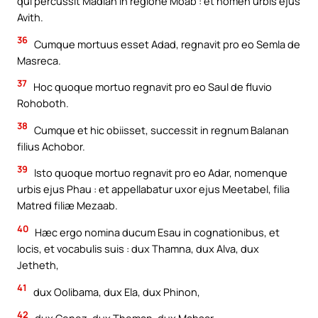
qui percussit Madian in regione Moab : et nomen urbis ejus
Avith.
36
Cumque mortuus esset Adad, regnavit pro eo Semla de
Masreca.
37
Hoc quoque mortuo regnavit pro eo Saul de fluvio
Rohoboth.
38
Cumque et hic obiisset, successit in regnum Balanan
filius Achobor.
39
Isto quoque mortuo regnavit pro eo Adar, nomenque
urbis ejus Phau : et appellabatur uxor ejus Meetabel, filia
Matred filiæ Mezaab.
40
Hæc ergo nomina ducum Esau in cognationibus, et
locis, et vocabulis suis : dux Thamna, dux Alva, dux
Jetheth,
41
dux Oolibama, dux Ela, dux Phinon,
42