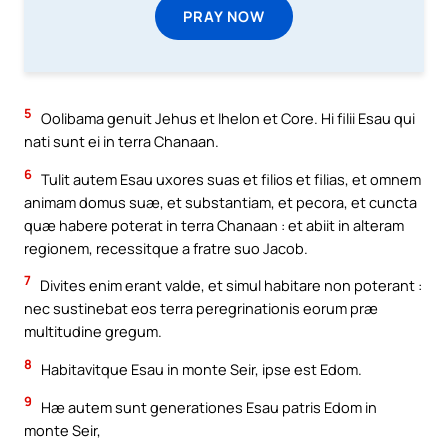
PRAY NOW
5
Oolibama genuit Jehus et Ihelon et Core. Hi filii Esau qui
nati sunt ei in terra Chanaan.
6
Tulit autem Esau uxores suas et filios et filias, et omnem
animam domus suæ, et substantiam, et pecora, et cuncta
quæ habere poterat in terra Chanaan : et abiit in alteram
regionem, recessitque a fratre suo Jacob.
7
Divites enim erant valde, et simul habitare non poterant :
nec sustinebat eos terra peregrinationis eorum præ
multitudine gregum.
8
Habitavitque Esau in monte Seir, ipse est Edom.
9
Hæ autem sunt generationes Esau patris Edom in
monte Seir,