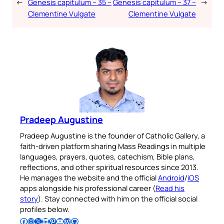
←
Genesis capitulum – 35 –
Genesis capitulum – 37 –
→
Clementine Vulgate
Clementine Vulgate
Pradeep Augustine
Pradeep Augustine is the founder of Catholic Gallery, a
faith-driven platform sharing Mass Readings in multiple
languages, prayers, quotes, catechism, Bible plans,
reflections, and other spiritual resources since 2013.
He manages the website and the official
Android
/
iOS
apps alongside his professional career (
Read his
story
). Stay connected with him on the official social
profiles below.
Follow Pradeep on Facebook
Follow Pradeep on Instagram
Follow Pradeep on X
Follow Pradeep on LinkedIn
Follow Pradeep on Pinterest
Subscribe to Pradeep’s Youtube Channel
Follow Pradeep on WordPress
Follow Pradeep on GitHub