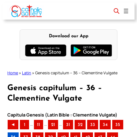
Skip
to
content
Download our App
Home
»
Latin
»
Genesis capitulum – 36 – Clementine Vulgate
Genesis capitulum – 36 –
Clementine Vulgate
Capitula Genesis (Latin Bible : Clementine Vulgate)
..
..
..
◄
1
11
21
31
32
33
34
35