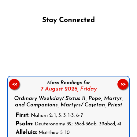
Stay Connected
Follow us on Facebook
Follow us on Instagram
Follow us on X
Subscribe to our YouTube Channel
Follow us on WhatsApp
Mass Readings for
<<
>>
7 August 2026,
Friday
Ordinary Weekday/ Sixtus II, Pope, Martyr,
and Companions, Martyrs/ Cajetan, Priest
First:
Nahum 2: 1, 3; 3: 1-3, 6-7
Psalm:
Deuteronomy 32: 35cd-36ab, 39abcd, 41
Alleluia:
Matthew 5: 10