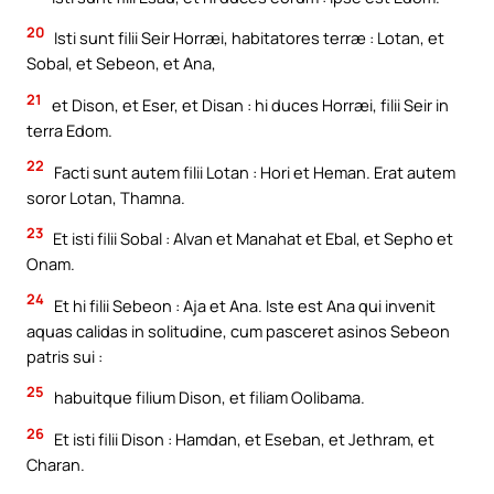
20
Isti sunt filii Seir Horræi, habitatores terræ : Lotan, et
Sobal, et Sebeon, et Ana,
21
et Dison, et Eser, et Disan : hi duces Horræi, filii Seir in
terra Edom.
22
Facti sunt autem filii Lotan : Hori et Heman. Erat autem
soror Lotan, Thamna.
23
Et isti filii Sobal : Alvan et Manahat et Ebal, et Sepho et
Onam.
24
Et hi filii Sebeon : Aja et Ana. Iste est Ana qui invenit
aquas calidas in solitudine, cum pasceret asinos Sebeon
patris sui :
25
habuitque filium Dison, et filiam Oolibama.
26
Et isti filii Dison : Hamdan, et Eseban, et Jethram, et
Charan.