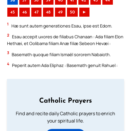
36
37
38
39
40
41
42
43
44
45
46
47
48
49
50
►
1
Hæ sunt autem generationes Esau, ipse est Edom.
2
Esau accepit uxores de filiabus Chanaan : Ada filiam Elon
Hethæi, et Oolibama filiam Anæ filiæ Sebeon Hevæi :
3
Basemath quoque filiam Ismaël sororem Nabaioth.
4
Peperit autem Ada Eliphaz : Basemath genuit Rahuel :
Catholic Prayers
Find and recite daily Catholic prayers to enrich
your spiritual life.