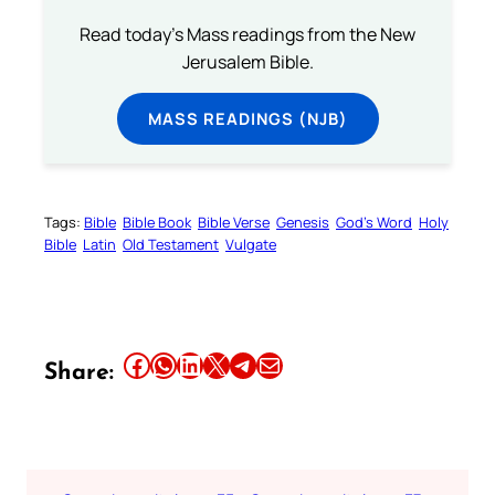
Read today's Mass readings from the New
Jerusalem Bible.
MASS READINGS (NJB)
Tags:
Bible
Bible Book
Bible Verse
Genesis
God’s Word
Holy
Bible
Latin
Old Testament
Vulgate
Share this article on Facebook
Share this article on WhatsApp
Share this article on LinkedIn
Share this article on X
Share this article on Telegram
Email this Article
Share: