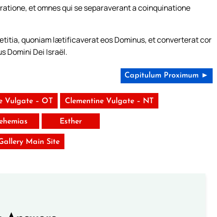
igratione, et omnes qui se separaverant a coinquinatione
itia, quoniam lætificaverat eos Dominus, et converterat cor
s Domini Dei Israël.
Capitulum Proximum ►
e Vulgate – OT
Clementine Vulgate – NT
ehemias
Esther
 Gallery Main Site