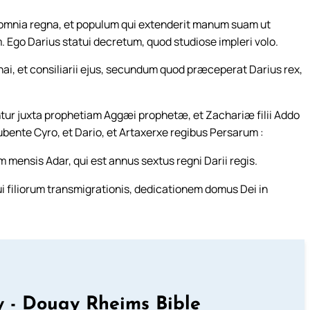
t omnia regna, et populum qui extenderit manum suam ut
. Ego Darius statui decretum, quod studiose impleri volo.
nai, et consiliarii ejus, secundum quod præceperat Darius rex,
r juxta prophetiam Aggæi prophetæ, et Zachariæ filii Addo
jubente Cyro, et Dario, et Artaxerxe regibus Persarum :
mensis Adar, qui est annus sextus regni Darii regis.
qui filiorum transmigrationis, dedicationem domus Dei in
 - Douay Rheims Bible