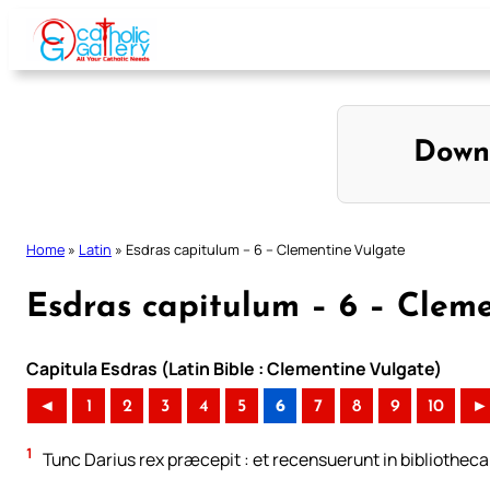
Skip
to
content
Down
Home
»
Latin
»
Esdras capitulum – 6 – Clementine Vulgate
Esdras capitulum – 6 – Clem
Capitula Esdras (Latin Bible : Clementine Vulgate)
◄
1
2
3
4
5
6
7
8
9
10
►
1
Tunc Darius rex præcepit : et recensuerunt in bibliotheca 