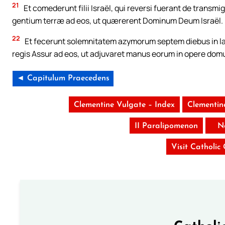
21
Et comederunt filii Israël, qui reversi fuerant de transm
gentium terræ ad eos, ut quærerent Dominum Deum Israël.
22
Et fecerunt solemnitatem azymorum septem diebus in læt
regis Assur ad eos, ut adjuvaret manus eorum in opere domu
◄ Capitulum Praecedens
Clementine Vulgate – Index
Clementin
II Paralipomenon
N
Visit Catholic