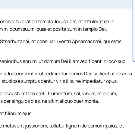
osor tulerat de templo Jerusalem, et attulerat ea in
m in locum suum, quæ et posita sunt in templo Dei.
tharbuzanai, et consiliarii vestri Apharsachæi, qui estis
 senioribus eorum, ut domum Dei illam ædificent in loco suo.
is Judæorum illis ut ædificetur domus Dei, scilicet ut de arca
, studiose sumptus dentur viris illis, ne impediatur opus.
 holocaustum Deo cæli, frumentum, sal, vinum, et oleum,
per singulos dies, ne sit in aliquo querimonia.
t filiorum ejus.
 mutaverit jussionem, tollatur lignum de domum ipsius, et