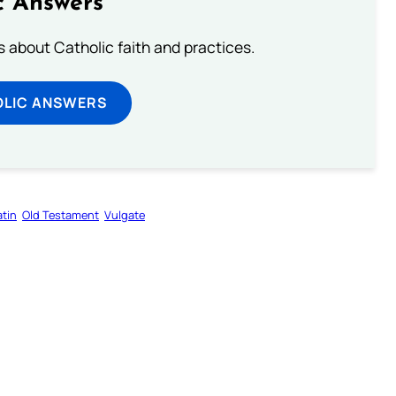
c Answers
about Catholic faith and practices.
OLIC ANSWERS
atin
Old Testament
Vulgate