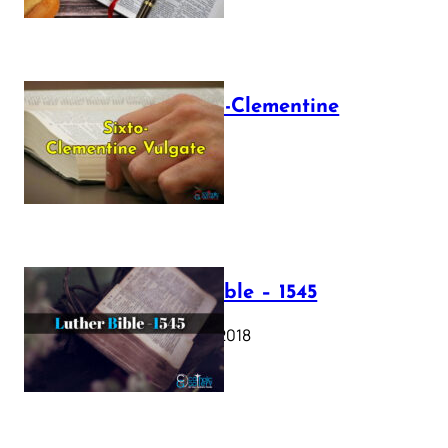
The Sixto-Clementine
Vulgate
July 12, 2025
Luther Bible – 1545
October 17, 2018