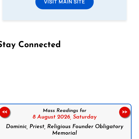
VISIT MAIN SITE
Stay Connected
on Facebook
Follow us on Instagram
Follow us on X
Subscribe to our YouTube Channel
Follow us on WhatsApp
Mass Readings for
<<
>>
8 August 2026,
Saturday
Dominic, Priest, Religious Founder Obligatory
Memorial