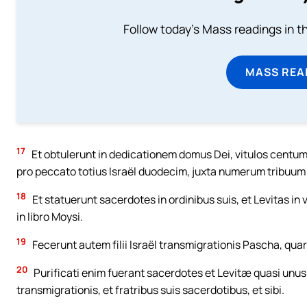
Follow today's Mass readings in t
MASS REA
17
Et obtulerunt in dedicationem domus Dei, vitulos centu
pro peccato totius Israël duodecim, juxta numerum tribuum 
18
Et statuerunt sacerdotes in ordinibus suis, et Levitas in 
in libro Moysi.
19
Fecerunt autem filii Israël transmigrationis Pascha, qua
20
Purificati enim fuerant sacerdotes et Levitæ quasi unus
transmigrationis, et fratribus suis sacerdotibus, et sibi.