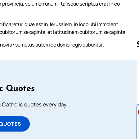
provincia, volumen unum : talisque scriptus erat in eo
ificaretur, quæ est in Jerusalem, in loco ubi immolent
cubitorum sexaginta, et latitudinem cubitorum sexaginta,
nis novis : sumptus autem de domo regis dabuntur.
Follow us 
ic Quotes
ng Catholic quotes every day.
 QUOTES