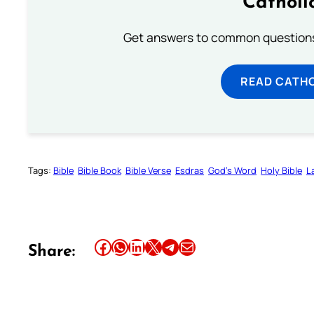
Catholi
Get answers to common questions 
READ CATH
Tags:
Bible
Bible Book
Bible Verse
Esdras
God’s Word
Holy Bible
L
Share this article on Facebook
Share this article on WhatsApp
Share this article on LinkedIn
Share this article on X
Share this article on Telegram
Email this Article
Share: