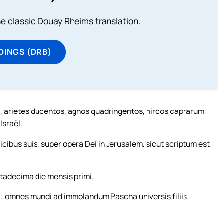
he classic Douay Rheims translation.
DINGS (DRB)
m, arietes ducentos, agnos quadringentos, hircos caprarum
Israël.
vicibus suis, super opera Dei in Jerusalem, sicut scriptum est
rtadecima die mensis primi.
 : omnes mundi ad immolandum Pascha universis filiis