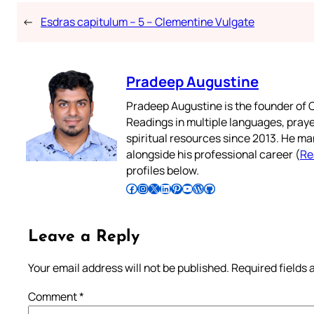
←
Esdras capitulum – 5 – Clementine Vulgate
Pradeep Augustine
Pradeep Augustine is the founder of C
Readings in multiple languages, praye
spiritual resources since 2013. He ma
alongside his professional career (
Re
profiles below.
Follow Pradeep on Facebook
Follow Pradeep on Instagram
Follow Pradeep on X
Follow Pradeep on LinkedIn
Follow Pradeep on Pinterest
Subscribe to Pradeep’s Youtube Channel
Follow Pradeep on WordPress
Follow Pradeep on GitHub
Leave a Reply
Your email address will not be published.
Required fields
Comment
*