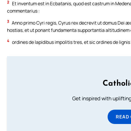
2
Et inventum est in Ecbatanis, quod est castrum in Medena 
commentarius :
3
Anno primo Cyri regis, Cyrus rex decrevit ut domus Dei æd
hostias, et ut ponant fundamenta supportantia altitudinem 
4
ordines de lapidibus impolitis tres, et sic ordines de lig
Cathol
Get inspired with uplifti
READ