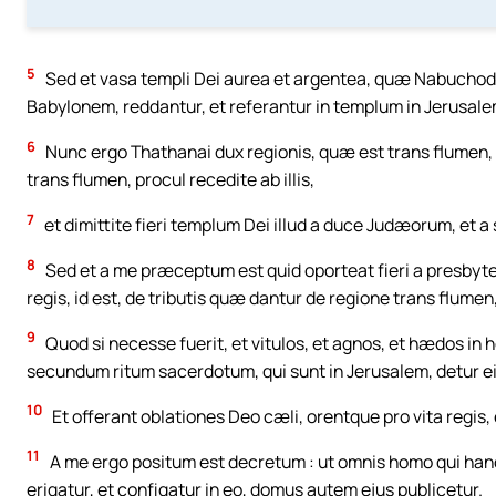
5
Sed et vasa templi Dei aurea et argentea, quæ Nabuchodon
Babylonem, reddantur, et referantur in templum in Jerusale
6
Nunc ergo Thathanai dux regionis, quæ est trans flumen, S
trans flumen, procul recedite ab illis,
7
et dimittite fieri templum Dei illud a duce Judæorum, et a
8
Sed et a me præceptum est quid oporteat fieri a presbyter
regis, id est, de tributis quæ dantur de regione trans flumen
9
Quod si necesse fuerit, et vitulos, et agnos, et hædos in
secundum ritum sacerdotum, qui sunt in Jerusalem, detur eis 
10
Et offerant oblationes Deo cæli, orentque pro vita regis, e
11
A me ergo positum est decretum : ut omnis homo qui hanc
erigatur, et configatur in eo, domus autem ejus publicetur.