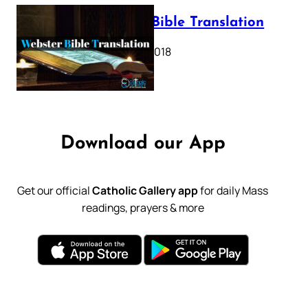
Webster Bible Translation
October 11, 2018
Download our App
Get our official
Catholic Gallery app
for daily Mass
readings, prayers & more