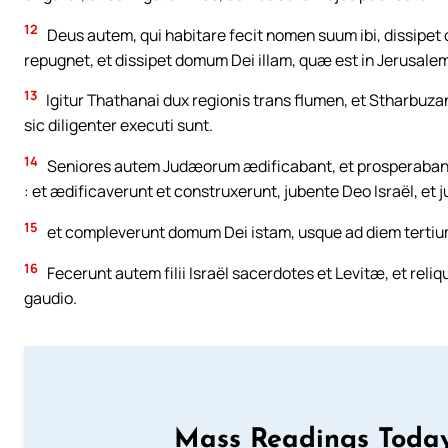
12
Deus autem, qui habitare fecit nomen suum ibi, dissipe
repugnet, et dissipet domum Dei illam, quæ est in Jerusalem
13
Igitur Thathanai dux regionis trans flumen, et Stharbuza
sic diligenter executi sunt.
14
Seniores autem Judæorum ædificabant, et prosperabantu
: et ædificaverunt et construxerunt, jubente Deo Israël, et 
15
et compleverunt domum Dei istam, usque ad diem tertium 
16
Fecerunt autem filii Israël sacerdotes et Levitæ, et reli
gaudio.
Mass Readings Today