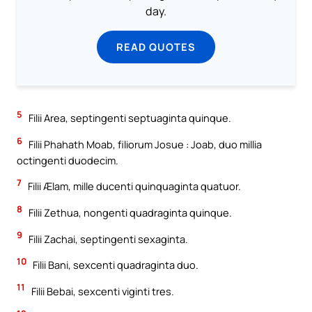
day.
READ QUOTES
5
Filii Area, septingenti septuaginta quinque.
6
Filii Phahath Moab, filiorum Josue : Joab, duo millia
octingenti duodecim.
7
Filii Ælam, mille ducenti quinquaginta quatuor.
8
Filii Zethua, nongenti quadraginta quinque.
9
Filii Zachai, septingenti sexaginta.
10
Filii Bani, sexcenti quadraginta duo.
11
Filii Bebai, sexcenti viginti tres.