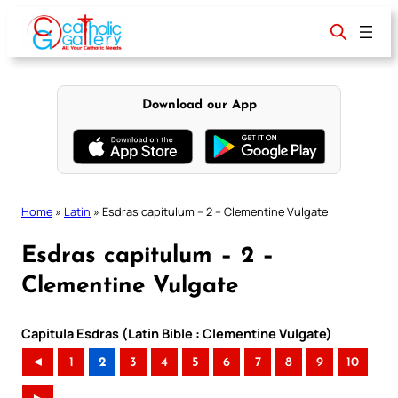
Skip
to
content
Download our App
Home
»
Latin
»
Esdras capitulum – 2 – Clementine Vulgate
Esdras capitulum – 2 –
Clementine Vulgate
Capitula Esdras (Latin Bible : Clementine Vulgate)
◄
1
2
3
4
5
6
7
8
9
10