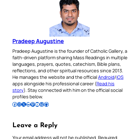
Pradeep Augustine
Pradeep Augustine is the founder of Catholic Gallery, a
faith-driven platform sharing Mass Readings in multiple
languages, prayers, quotes, catechism, Bible plans,
reflections, and other spiritual resources since 2013.
He manages the website and the official
Android
/
iOS
apps alongside his professional career (
Read his
story
). Stay connected with him on the official social
profiles below.
Follow Pradeep on Facebook
Follow Pradeep on Instagram
Follow Pradeep on X
Follow Pradeep on LinkedIn
Follow Pradeep on Pinterest
Subscribe to Pradeep’s Youtube Channel
Follow Pradeep on WordPress
Follow Pradeep on GitHub
Leave a Reply
Your email address will not be published.
Required