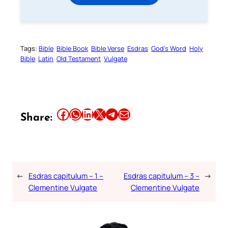
Tags:
Bible
Bible Book
Bible Verse
Esdras
God’s Word
Holy
Bible
Latin
Old Testament
Vulgate
Share this article on Facebook
Share this article on WhatsApp
Share this article on LinkedIn
Share this article on X
Share this article on Telegram
Email this Article
Share:
←
Esdras capitulum – 1 –
Esdras capitulum – 3 –
→
Clementine Vulgate
Clementine Vulgate