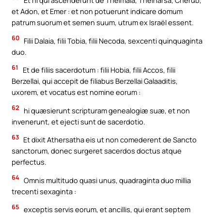
et Adon, et Emer : et non potuerunt indicare domum
patrum suorum et semen suum, utrum ex Israël essent.
60
Filii Dalaia, filii Tobia, filii Necoda, sexcenti quinquaginta
duo.
61
Et de filiis sacerdotum : filii Hobia, filii Accos, filii
Berzellai, qui accepit de filiabus Berzellai Galaaditis,
uxorem, et vocatus est nomine eorum :
62
hi quæsierunt scripturam genealogiæ suæ, et non
invenerunt, et ejecti sunt de sacerdotio.
63
Et dixit Athersatha eis ut non comederent de Sancto
sanctorum, donec surgeret sacerdos doctus atque
perfectus.
64
Omnis multitudo quasi unus, quadraginta duo millia
trecenti sexaginta :
65
exceptis servis eorum, et ancillis, qui erant septem