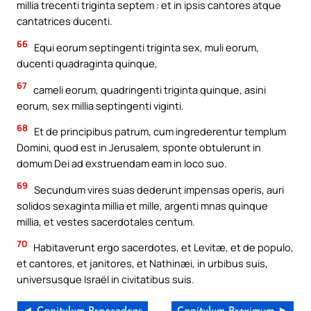
millia trecenti triginta septem : et in ipsis cantores atque
cantatrices ducenti.
66
Equi eorum septingenti triginta sex, muli eorum,
ducenti quadraginta quinque,
67
cameli eorum, quadringenti triginta quinque, asini
eorum, sex millia septingenti viginti.
68
Et de principibus patrum, cum ingrederentur templum
Domini, quod est in Jerusalem, sponte obtulerunt in
domum Dei ad exstruendam eam in loco suo.
69
Secundum vires suas dederunt impensas operis, auri
solidos sexaginta millia et mille, argenti mnas quinque
millia, et vestes sacerdotales centum.
70
Habitaverunt ergo sacerdotes, et Levitæ, et de populo,
et cantores, et janitores, et Nathinæi, in urbibus suis,
universusque Israël in civitatibus suis.