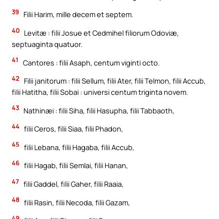
39
Filii Harim, mille decem et septem.
40
Levitæ : filii Josue et Cedmihel filiorum Odoviæ,
septuaginta quatuor.
41
Cantores : filii Asaph, centum viginti octo.
42
Filii janitorum : filii Sellum, filii Ater, filii Telmon, filii Accub,
filii Hatitha, filii Sobai : universi centum triginta novem.
43
Nathinæi : filii Siha, filii Hasupha, filii Tabbaoth,
44
filii Ceros, filii Siaa, filii Phadon,
45
filii Lebana, filii Hagaba, filii Accub,
46
filii Hagab, filii Semlai, filii Hanan,
47
filii Gaddel, filii Gaher, filii Raaia,
48
filii Rasin, filii Necoda, filii Gazam,
49