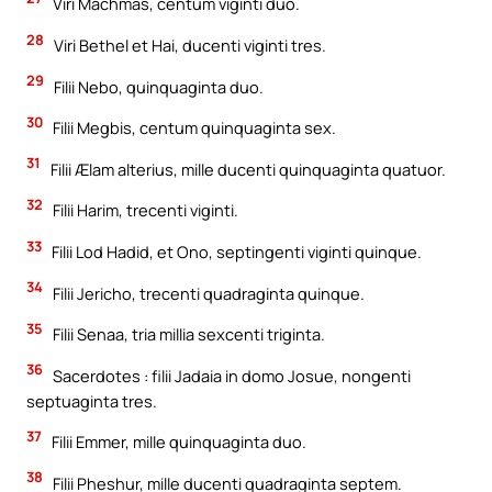
Viri Machmas, centum viginti duo.
28
Viri Bethel et Hai, ducenti viginti tres.
29
Filii Nebo, quinquaginta duo.
30
Filii Megbis, centum quinquaginta sex.
31
Filii Ælam alterius, mille ducenti quinquaginta quatuor.
32
Filii Harim, trecenti viginti.
33
Filii Lod Hadid, et Ono, septingenti viginti quinque.
34
Filii Jericho, trecenti quadraginta quinque.
35
Filii Senaa, tria millia sexcenti triginta.
36
Sacerdotes : filii Jadaia in domo Josue, nongenti
septuaginta tres.
37
Filii Emmer, mille quinquaginta duo.
38
Filii Pheshur, mille ducenti quadraginta septem.