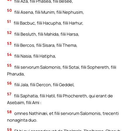
filii Aza, filii Phasea, filii Besee,
50
filii Asena, filii Munim, filii Nephusim,
51
filii Bacbuc, filii Hacupha, filii Harhur,
52
filii Besluth, filii Mahida, filii Harsa,
53
filii Bercos, filii Sisara, filii Thema,
54
filii Nasia, filii Hatipha,
55
filii servorum Salomonis, filii Sotai, filii Sophereth, filii
Pharuda,
56
filii Jala, filii Dercon, filii Geddel,
57
filii Saphatia, filii Hatil, filii Phochereth, qui erant de
Asebaim, filii Ami :
58
omnes Nathinæi, et filii servorum Salomonis, trecenti
nonaginta duo.
59
Et hi qui ascenderunt de Thelmala, Thelharsa, Cherub,