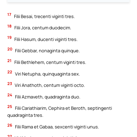
17
Filii Besai, trecenti viginti tres.
18
Filii Jora, centum duodecim.
19
Filii Hasum, ducenti viginti tres.
20
Filii Gebbar, nonaginta quinque.
21
Filii Bethlehem, centum viginti tres.
22
Viri Netupha, quinquaginta sex.
23
Viri Anathoth, centum viginti octo.
24
Filii Azmaveth, quadraginta duo.
25
Filii Cariathiarim, Cephira et Beroth, septingenti
quadraginta tres.
26
Filii Rama et Gabaa, sexcenti viginti unus.
27