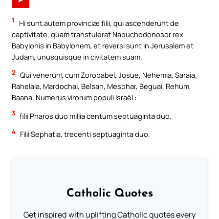
►
1
Hi sunt autem provinciæ filii, qui ascenderunt de
captivitate, quam transtulerat Nabuchodonosor rex
Babylonis in Babylonem, et reversi sunt in Jerusalem et
Judam, unusquisque in civitatem suam.
2
Qui venerunt cum Zorobabel, Josue, Nehemia, Saraia,
Rahelaia, Mardochai, Belsan, Mesphar, Beguai, Rehum,
Baana. Numerus virorum populi Israël :
3
filii Pharos duo millia centum septuaginta duo.
4
Filii Sephatia, trecenti septuaginta duo.
Catholic Quotes
Get inspired with uplifting Catholic quotes every