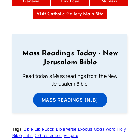
Genesis
Leviticus
Numeri
Visit Catholic Gallery Main Site
Mass Readings Today - New
Jerusalem Bible
Read today's Mass readings from the New
Jerusalem Bible.
MASS READINGS (NJB)
Tags:
Bible
Bible Book
Bible Verse
Exodus
God’s Word
Holy
Bible
Latin
Old Testament
Vulgate