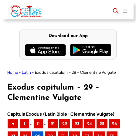
Skip
to
content
Download our App
Home
»
Latin
»
Exodus capitulum – 29 – Clementine Vulgate
Exodus capitulum – 29 –
Clementine Vulgate
Capitula Exodus (Latin Bible : Clementine Vulgate)
..
..
◄
1
11
21
22
23
24
25
26