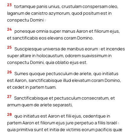
23
tortamque panis unius, crustulam conspersam oleo,
laganum de canistro azymorum, quod positum est in
conspectu Domini :
24
ponesque omnia super manus Aaron et filiorum ejus,
et sanctificabis eos elevans coram Domino.
25
Suscipiesque universa de manibus eorum : et incendes
super altare in holocaustum, odorem suavissimum in
conspectu Domini, quia oblatio ejus est.
26
Sumes quoque pectusculum de ariete, quo initiatus
est Aaron, sanctificabisque illud elevatum coram Domino,
et cedet in partem tuam.
27
Sanctificabisque et pectusculum consecratum, et
armum quem de ariete separasti,
28
quo initiatus est Aaron et filii ejus, cedentque in
partem Aaron et filiorum ejus jure perpetuo a filiis Israël :
quia primitiva sunt et initia de victimis eorum pacificis quæ