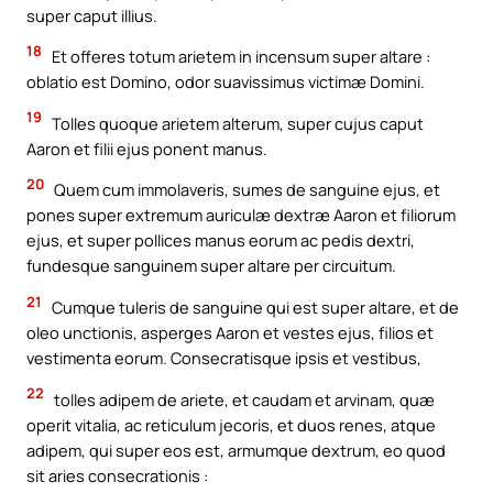
super caput illius.
18
Et offeres totum arietem in incensum super altare :
oblatio est Domino, odor suavissimus victimæ Domini.
19
Tolles quoque arietem alterum, super cujus caput
Aaron et filii ejus ponent manus.
20
Quem cum immolaveris, sumes de sanguine ejus, et
pones super extremum auriculæ dextræ Aaron et filiorum
ejus, et super pollices manus eorum ac pedis dextri,
fundesque sanguinem super altare per circuitum.
21
Cumque tuleris de sanguine qui est super altare, et de
oleo unctionis, asperges Aaron et vestes ejus, filios et
vestimenta eorum. Consecratisque ipsis et vestibus,
22
tolles adipem de ariete, et caudam et arvinam, quæ
operit vitalia, ac reticulum jecoris, et duos renes, atque
adipem, qui super eos est, armumque dextrum, eo quod
sit aries consecrationis :