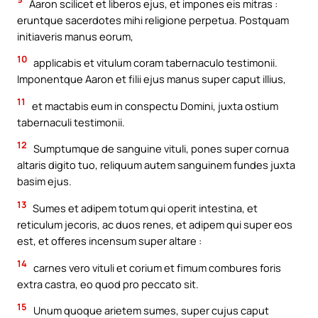
Aaron scilicet et liberos ejus, et impones eis mitras :
eruntque sacerdotes mihi religione perpetua. Postquam
initiaveris manus eorum,
10
applicabis et vitulum coram tabernaculo testimonii.
Imponentque Aaron et filii ejus manus super caput illius,
11
et mactabis eum in conspectu Domini, juxta ostium
tabernaculi testimonii.
12
Sumptumque de sanguine vituli, pones super cornua
altaris digito tuo, reliquum autem sanguinem fundes juxta
basim ejus.
13
Sumes et adipem totum qui operit intestina, et
reticulum jecoris, ac duos renes, et adipem qui super eos
est, et offeres incensum super altare :
14
carnes vero vituli et corium et fimum combures foris
extra castra, eo quod pro peccato sit.
15
Unum quoque arietem sumes, super cujus caput