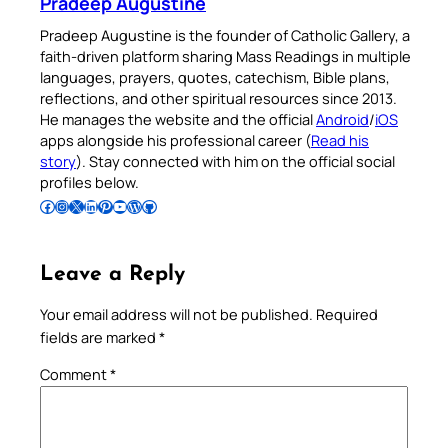
Pradeep Augustine
Pradeep Augustine is the founder of Catholic Gallery, a
faith-driven platform sharing Mass Readings in multiple
languages, prayers, quotes, catechism, Bible plans,
reflections, and other spiritual resources since 2013.
He manages the website and the official
Android
/
iOS
apps alongside his professional career (
Read his
story
). Stay connected with him on the official social
profiles below.
Follow Pradeep on Facebook
Follow Pradeep on Instagram
Follow Pradeep on X
Follow Pradeep on LinkedIn
Follow Pradeep on Pinterest
Subscribe to Pradeep’s Youtube Channel
Follow Pradeep on WordPress
Follow Pradeep on GitHub
Leave a Reply
Your email address will not be published.
Required
fields are marked
*
Comment
*