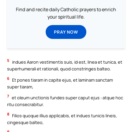
Find and recite daily Catholic prayers to enrich
your spiritual life.
PRAY NOW
5
indues Aaron vestimentis suis, id est, linea et tunica, et
superhumerali et rationali, quod constringes balteo.
6
Et pones tiaram in capite ejus, et laminam sanctam
super tiaram,
7
et oleum unctionis fundes super caput ejus : atque hoc
ritu consecrabitur.
8
Filios quoque illius applicabis, et indues tunicis lineis,
cingesque balteo,
9