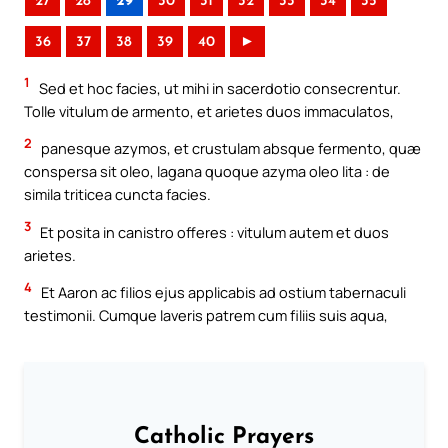
27
28
29
30
31
32
33
34
35
36
37
38
39
40
►
1
Sed et hoc facies, ut mihi in sacerdotio consecrentur.
Tolle vitulum de armento, et arietes duos immaculatos,
2
panesque azymos, et crustulam absque fermento, quæ
conspersa sit oleo, lagana quoque azyma oleo lita : de
simila triticea cuncta facies.
3
Et posita in canistro offeres : vitulum autem et duos
arietes.
4
Et Aaron ac filios ejus applicabis ad ostium tabernaculi
testimonii. Cumque laveris patrem cum filiis suis aqua,
Catholic Prayers