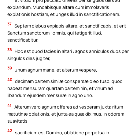
et vitulum pro peccato offeres per singulos dies ad
expiandum. Mundabisque altare cum immolaveris
expiationis hostiam, et unges illud in sanctificationem.
37
Septem diebus expiabis altare, et sanctificabis, et erit
Sanctum sanctorum : omnis, qui tetigerit illud,
sanctificabitur.
38
Hoc est quod facies in altari : agnos anniculos duos per
singulos dies jugiter,
39
unum agnum mane, et alterum vespere,
40
decimam partem similæ conspersæ oleo tuso, quod
habeat mensuram quartam partem hin, et vinum ad
libandum ejusdem mensuræ in agno uno.
41
Alterum vero agnum offeres ad vesperam juxta ritum
matutinæ oblationis, et juxta ea quæ diximus, in odorem
suavitatis :
42
sacrificium est Domino, oblatione perpetua in