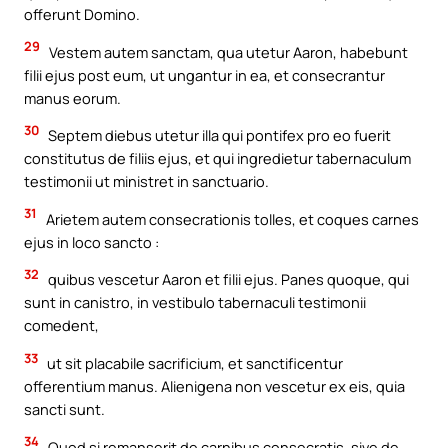
offerunt Domino.
29
Vestem autem sanctam, qua utetur Aaron, habebunt
filii ejus post eum, ut ungantur in ea, et consecrantur
manus eorum.
30
Septem diebus utetur illa qui pontifex pro eo fuerit
constitutus de filiis ejus, et qui ingredietur tabernaculum
testimonii ut ministret in sanctuario.
31
Arietem autem consecrationis tolles, et coques carnes
ejus in loco sancto :
32
quibus vescetur Aaron et filii ejus. Panes quoque, qui
sunt in canistro, in vestibulo tabernaculi testimonii
comedent,
33
ut sit placabile sacrificium, et sanctificentur
offerentium manus. Alienigena non vescetur ex eis, quia
sancti sunt.
34
Quod si remanserit de carnibus consecratis, sive de