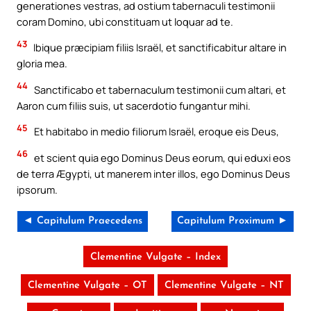
generationes vestras, ad ostium tabernaculi testimonii
coram Domino, ubi constituam ut loquar ad te.
43
Ibique præcipiam filiis Israël, et sanctificabitur altare in
gloria mea.
44
Sanctificabo et tabernaculum testimonii cum altari, et
Aaron cum filiis suis, ut sacerdotio fungantur mihi.
45
Et habitabo in medio filiorum Israël, eroque eis Deus,
46
et scient quia ego Dominus Deus eorum, qui eduxi eos
de terra Ægypti, ut manerem inter illos, ego Dominus Deus
ipsorum.
◄ Capitulum Praecedens
Capitulum Proximum ►
Clementine Vulgate – Index
Clementine Vulgate – OT
Clementine Vulgate – NT