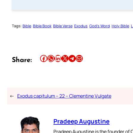
Tags:
Bible
Bible Book
Bible Verse
Exodus
God’s Word
Holy Bible
L
Share this article on Facebook
Share this article on WhatsApp
Share this article on LinkedIn
Share this article on X
Share this article on Telegram
Email this Article
Share:
←
Exodus capitulum – 22 – Clementine Vulgate
Pradeep Augustine
Pradeep Augustine is the founder of C