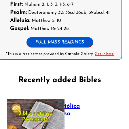
First:
Nahum 2: 1, 3; 3: 1-3, 6-7
Psalm:
Deuteronomy 32: 35cd-36ab, 39abcd, 41
Alleluia:
Matthew 5: 10
Gospel:
Matthew 16: 24-28
FULL MASS READINGS
*This is a free service provided by Catholic Gallery.
Get it here
Recently added Bibles
Bíblia Católica
Portuguesa
July 16, 2025