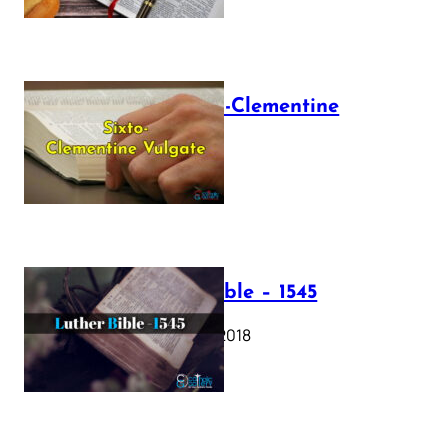
The Sixto-Clementine
Vulgate
July 12, 2025
Luther Bible – 1545
October 17, 2018