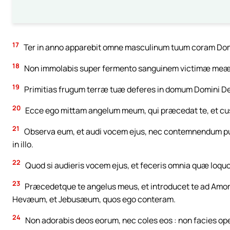
17
Ter in anno apparebit omne masculinum tuum coram Dom
18
Non immolabis super fermento sanguinem victimæ meæ,
19
Primitias frugum terræ tuæ deferes in domum Domini De
20
Ecce ego mittam angelum meum, qui præcedat te, et custo
21
Observa eum, et audi vocem ejus, nec contemnendum put
in illo.
22
Quod si audieris vocem ejus, et feceris omnia quæ loquor, 
23
Præcedetque te angelus meus, et introducet te ad A
Hevæum, et Jebusæum, quos ego conteram.
24
Non adorabis deos eorum, nec coles eos : non facies op