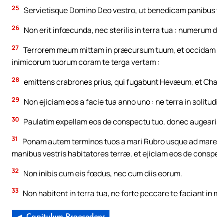
25
Servietisque Domino Deo vestro, ut benedicam panibus tu
26
Non erit infœcunda, nec sterilis in terra tua : numerum
27
Terrorem meum mittam in præcursum tuum, et occidam 
inimicorum tuorum coram te terga vertam :
28
emittens crabrones prius, qui fugabunt Hevæum, et C
29
Non ejiciam eos a facie tua anno uno : ne terra in solitu
30
Paulatim expellam eos de conspectu tuo, donec augearis
31
Ponam autem terminos tuos a mari Rubro usque ad mare P
manibus vestris habitatores terræ, et ejiciam eos de consp
32
Non inibis cum eis fœdus, nec cum diis eorum.
33
Non habitent in terra tua, ne forte peccare te faciant in m
◄ Capitulum Praecedens