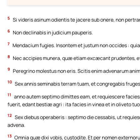
5
Si videris asinum odientis te jacere sub onere, non pertra
6
Non declinabis in judicium pauperis.
7
Mendacium fugies. Insontem et justum non occides : quia
8
Nec accipies munera, quæ etiam excæcant prudentes, et
9
Peregrino molestus non eris. Scitis enim advenarum animas 
10
Sex annis seminabis terram tuam, et congregabis fruges 
11
anno autem septimo dimittes eam, et requiescere facies,
fuerit, edant bestiæ agri : ita facies in vinea et in oliveto tuo
12
Sex diebus operaberis : septimo die cessabis, ut requiesca
advena.
13
Omnia quæ dixi vobis, custodite. Et per nomen externoru