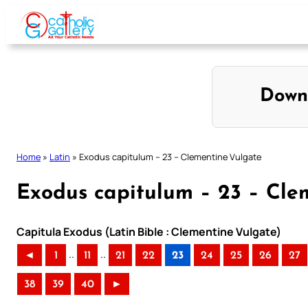
Skip
to
content
Down
Home
»
Latin
»
Exodus capitulum – 23 – Clementine Vulgate
Exodus capitulum – 23 – Cle
Capitula Exodus (Latin Bible : Clementine Vulgate)
..
..
◄
1
11
21
22
23
24
25
26
27
38
39
40
►