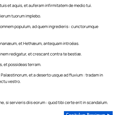
is et aquis, et auferam infirmitatem de medio tui.
 dierum tuorum implebo.
omnem populum, ad quem ingredieris : cunctorumque
hananæum, et Hethæum, antequam introëas.
dinem redigatur, et crescant contra te bestiæ.
, et possideas terram.
alæstinorum, et a deserto usque ad fluvium : tradam in
ectu vestro.
e, si servieris diis eorum : quod tibi certe erit in scandalum.
Capitulum Proximum ►