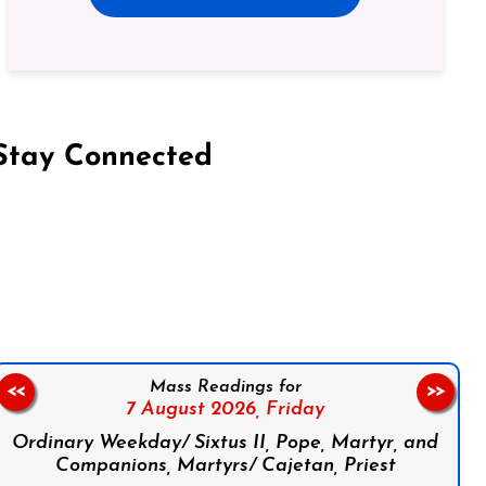
Stay Connected
on Facebook
Follow us on Instagram
Follow us on X
Subscribe to our YouTube Channel
Follow us on WhatsApp
Mass Readings for
<<
>>
7 August 2026,
Friday
Ordinary Weekday/ Sixtus II, Pope, Martyr, and
Companions, Martyrs/ Cajetan, Priest