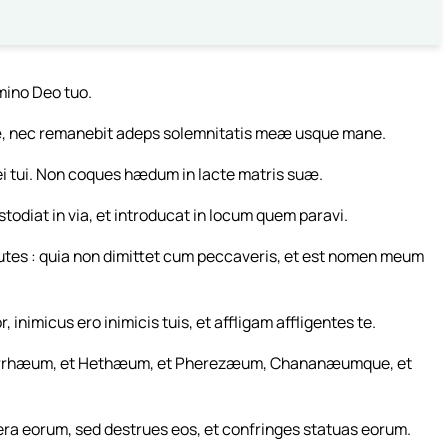
ino Deo tuo.
 nec remanebit adeps solemnitatis meæ usque mane.
i tui. Non coques hædum in lacte matris suæ.
diat in via, et introducat in locum quem paravi.
es : quia non dimittet cum peccaveris, et est nomen meum
inimicus ero inimicis tuis, et affligam affligentes te.
morrhæum, et Hethæum, et Pherezæum, Chananæumque, et
era eorum, sed destrues eos, et confringes statuas eorum.