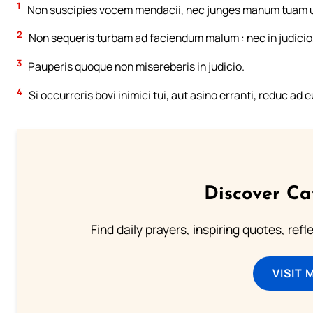
1
Non suscipies vocem mendacii, nec junges manum tuam ut
2
Non sequeris turbam ad faciendum malum : nec in judicio
3
Pauperis quoque non misereberis in judicio.
4
Si occurreris bovi inimici tui, aut asino erranti, reduc ad 
Discover Ca
Find daily prayers, inspiring quotes, ref
VISIT 