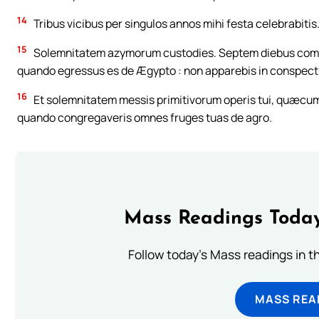
14
Tribus vicibus per singulos annos mihi festa celebrabitis
15
Solemnitatem azymorum custodies. Septem diebus comed
quando egressus es de Ægypto : non apparebis in conspec
16
Et solemnitatem messis primitivorum operis tui, quæcumq
quando congregaveris omnes fruges tuas de agro.
Mass Readings Today
Follow today's Mass readings in t
MASS REA