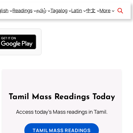
lish
Readings
தமிழ்
Tagalog
Latin
中文
More
Tamil Mass Readings Today
Access today's Mass readings in Tamil.
TAMIL MASS READINGS