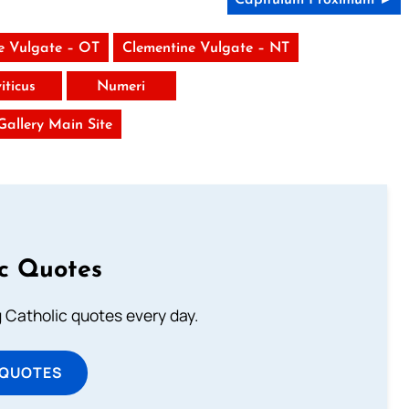
e Vulgate – OT
Clementine Vulgate – NT
iticus
Numeri
 Gallery Main Site
ic Quotes
ng Catholic quotes every day.
 QUOTES