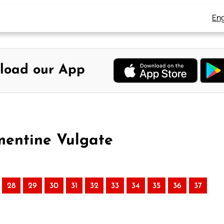
Eng
load our App
mentine Vulgate
28
29
30
31
32
33
34
35
36
37