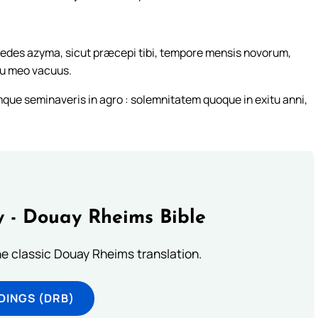
.
es azyma, sicut præcepi tibi, tempore mensis novorum,
tu meo vacuus.
ue seminaveris in agro : solemnitatem quoque in exitu anni,
 - Douay Rheims Bible
he classic Douay Rheims translation.
DINGS (DRB)