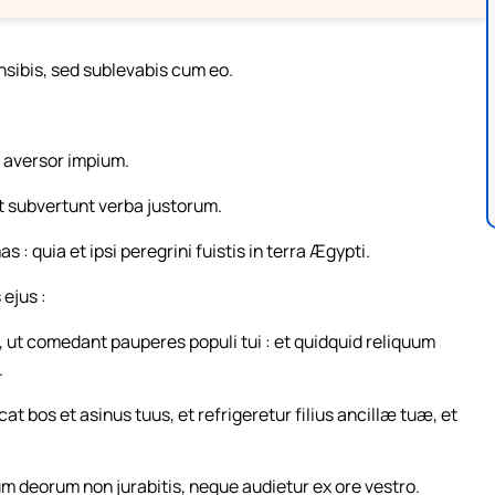
nsibis, sed sublevabis cum eo.
 aversor impium.
 subvertunt verba justorum.
: quia et ipsi peregrini fuistis in terra Ægypti.
ejus :
 ut comedant pauperes populi tui : et quidquid reliquum
.
t bos et asinus tuus, et refrigeretur filius ancillæ tuæ, et
m deorum non jurabitis, neque audietur ex ore vestro.