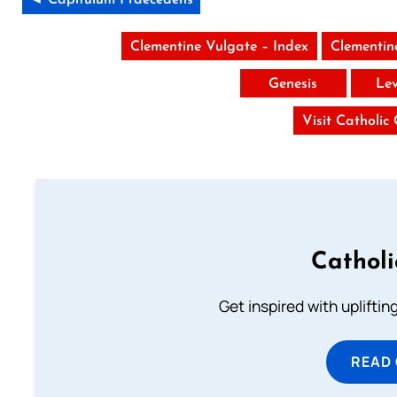
Clementine Vulgate – Index
Clementin
Genesis
Lev
Visit Catholic
Cathol
Get inspired with uplifti
READ