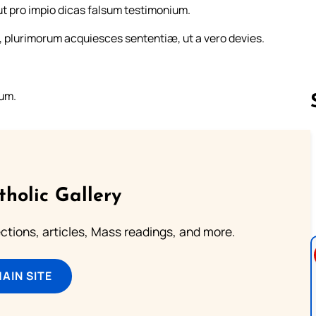
 pro impio dicas falsum testimonium.
, plurimorum acquiesces sententiæ, ut a vero devies.
eum.
Follow us 
tholic Gallery
lections, articles, Mass readings, and more.
MAIN SITE