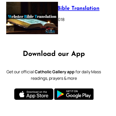
Webster Bible Translation
October 11, 2018
Download our App
Get our official
Catholic Gallery app
for daily Mass
readings, prayers & more