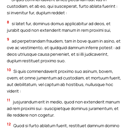
custodiam, et ab eo, qui susceperat, furto ablata fuerint :
si invenitur fur, duplum reddet :
8
si latet fur, dominus domus applicabitur ad deos, et
jurabit quod non extenderit manum in rem proximi sui,
9
ad perpetrandam fraudem, tam in bove quam in asino, et
ove ac vestimento, et quidquid damnum inferre potest : ad
deos utriusque causa perveniet, et si illi judicaverint,
duplum restituet proximo suo.
10
Si quis commendaverit proximo suo asinum, bovem,
ovem, et omne jumentum ad custodiam, et mortuum fuerit,
aut debilitatum, vel captum ab hostibus, nullusque hoc
viderit :
11
jusjurandum erit in medio, quod non extenderit manum
ad rem proximi sui : suscipietque dominus juramentum, et
ille reddere non cogetur.
12
Quod si furto ablatum fuerit, restituet damnum domino