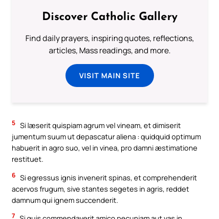
Discover Catholic Gallery
Find daily prayers, inspiring quotes, reflections,
articles, Mass readings, and more.
VISIT MAIN SITE
5
Si læserit quispiam agrum vel vineam, et dimiserit
jumentum suum ut depascatur aliena : quidquid optimum
habuerit in agro suo, vel in vinea, pro damni æstimatione
restituet.
6
Si egressus ignis invenerit spinas, et comprehenderit
acervos frugum, sive stantes segetes in agris, reddet
damnum qui ignem succenderit.
7
Si quis commendaverit amico pecuniam aut vas in