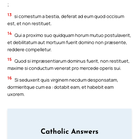
;
13
si comestum a bestia, deferat ad eum quod occisum
est, et non restituet.
14
Qui a proximo suo quidquam horum mutuo postulaverit,
et debilitatum aut mortuum fuerit domino non præsente,
reddere compelletur.
15
Quod si impræsentiarum dominus fuerit, non restituet,
maxime si conductum venerat pro mercede operis sui.
16
Si seduxerit quis virginem necdum desponsatam,
dormieritque cum ea : dotabit eam, et habebit eam
uxorem.
Catholic Answers