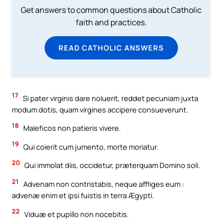
Get answers to common questions about Catholic
faith and practices.
READ CATHOLIC ANSWERS
17
Si pater virginis dare noluerit, reddet pecuniam juxta
modum dotis, quam virgines accipere consueverunt.
18
Maleficos non patieris vivere.
19
Qui coierit cum jumento, morte moriatur.
20
Qui immolat diis, occidetur, præterquam Domino soli.
21
Advenam non contristabis, neque affliges eum :
advenæ enim et ipsi fuistis in terra Ægypti.
22
Viduæ et pupillo non nocebitis.