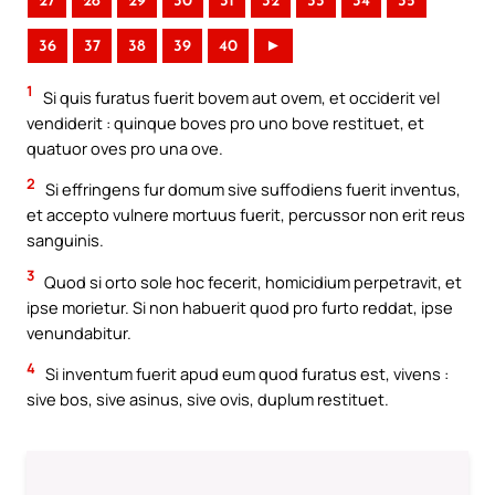
27
28
29
30
31
32
33
34
35
36
37
38
39
40
►
1
Si quis furatus fuerit bovem aut ovem, et occiderit vel
vendiderit : quinque boves pro uno bove restituet, et
quatuor oves pro una ove.
2
Si effringens fur domum sive suffodiens fuerit inventus,
et accepto vulnere mortuus fuerit, percussor non erit reus
sanguinis.
3
Quod si orto sole hoc fecerit, homicidium perpetravit, et
ipse morietur. Si non habuerit quod pro furto reddat, ipse
venundabitur.
4
Si inventum fuerit apud eum quod furatus est, vivens :
sive bos, sive asinus, sive ovis, duplum restituet.