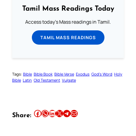
Tamil Mass Readings Today
Access today's Mass readings in Tamil.
TAMIL MASS READINGS
Tags:
Bible
Bible Book
Bible Verse
Exodus
God’s Word
Holy
Bible
Latin
Old Testament
Vulgate
Share this article on Facebook
Share this article on WhatsApp
Share this article on LinkedIn
Share this article on X
Share this article on Telegram
Email this Article
Share: