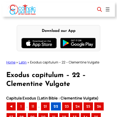
Skip
to
content
Download our App
Home
»
Latin
»
Exodus capitulum – 22 – Clementine Vulgate
Exodus capitulum – 22 –
Clementine Vulgate
Capitula Exodus (Latin Bible : Clementine Vulgate)
..
..
◄
1
11
21
22
23
24
25
26