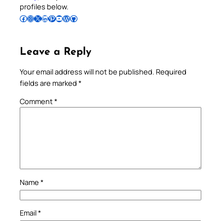
profiles below.
Follow Pradeep on Facebook
Follow Pradeep on Instagram
Follow Pradeep on X
Follow Pradeep on LinkedIn
Follow Pradeep on Pinterest
Subscribe to Pradeep’s Youtube Channel
Follow Pradeep on WordPress
Follow Pradeep on GitHub
Leave a Reply
Your email address will not be published.
Required
fields are marked
*
Comment
*
Name
*
Email
*