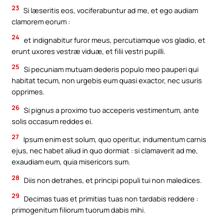
23
Si læseritis eos, vociferabuntur ad me, et ego audiam
clamorem eorum :
24
et indignabitur furor meus, percutiamque vos gladio, et
erunt uxores vestræ viduæ, et filii vestri pupilli.
25
Si pecuniam mutuam dederis populo meo pauperi qui
habitat tecum, non urgebis eum quasi exactor, nec usuris
opprimes.
26
Si pignus a proximo tuo acceperis vestimentum, ante
solis occasum reddes ei.
27
Ipsum enim est solum, quo operitur, indumentum carnis
ejus, nec habet aliud in quo dormiat : si clamaverit ad me,
exaudiam eum, quia misericors sum.
28
Diis non detrahes, et principi populi tui non maledices.
29
Decimas tuas et primitias tuas non tardabis reddere :
primogenitum filiorum tuorum dabis mihi.