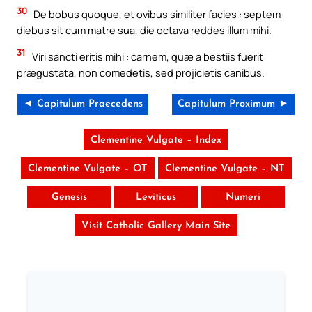
30
De bobus quoque, et ovibus similiter facies : septem
diebus sit cum matre sua, die octava reddes illum mihi.
31
Viri sancti eritis mihi : carnem, quæ a bestiis fuerit
prægustata, non comedetis, sed projicietis canibus.
◄ Capitulum Praecedens
Capitulum Proximum ►
Clementine Vulgate – Index
Clementine Vulgate – OT
Clementine Vulgate – NT
Genesis
Leviticus
Numeri
Visit Catholic Gallery Main Site