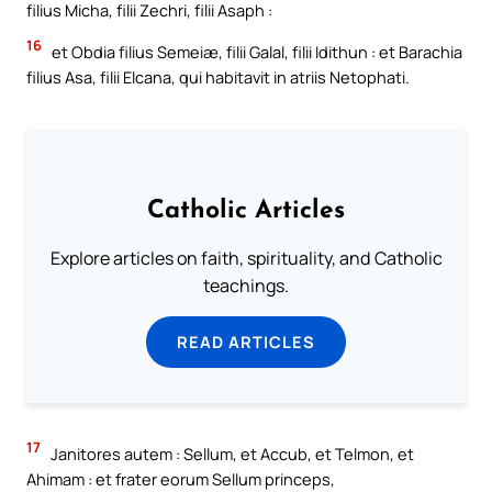
filius Micha, filii Zechri, filii Asaph :
16
et Obdia filius Semeiæ, filii Galal, filii Idithun : et Barachia
filius Asa, filii Elcana, qui habitavit in atriis Netophati.
Catholic Articles
Explore articles on faith, spirituality, and Catholic
teachings.
READ ARTICLES
17
Janitores autem : Sellum, et Accub, et Telmon, et
Ahimam : et frater eorum Sellum princeps,