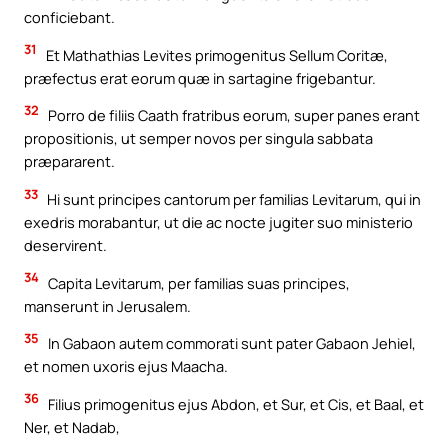
conficiebant.
31
Et Mathathias Levites primogenitus Sellum Coritæ,
præfectus erat eorum quæ in sartagine frigebantur.
32
Porro de filiis Caath fratribus eorum, super panes erant
propositionis, ut semper novos per singula sabbata
præpararent.
33
Hi sunt principes cantorum per familias Levitarum, qui in
exedris morabantur, ut die ac nocte jugiter suo ministerio
deservirent.
34
Capita Levitarum, per familias suas principes,
manserunt in Jerusalem.
35
In Gabaon autem commorati sunt pater Gabaon Jehiel,
et nomen uxoris ejus Maacha.
36
Filius primogenitus ejus Abdon, et Sur, et Cis, et Baal, et
Ner, et Nadab,