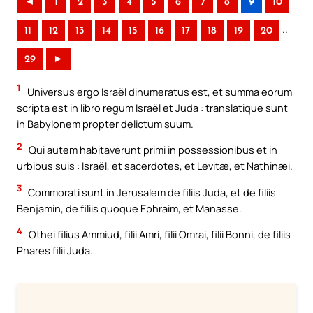
◄
1
2
3
4
5
6
7
8
9
10
..
11
12
13
14
15
16
17
18
19
20
29
►
1
Universus ergo Israël dinumeratus est, et summa eorum
scripta est in libro regum Israël et Juda : translatique sunt
in Babylonem propter delictum suum.
2
Qui autem habitaverunt primi in possessionibus et in
urbibus suis : Israël, et sacerdotes, et Levitæ, et Nathinæi.
3
Commorati sunt in Jerusalem de filiis Juda, et de filiis
Benjamin, de filiis quoque Ephraim, et Manasse.
4
Othei filius Ammiud, filii Amri, filii Omrai, filii Bonni, de filiis
Phares filii Juda.