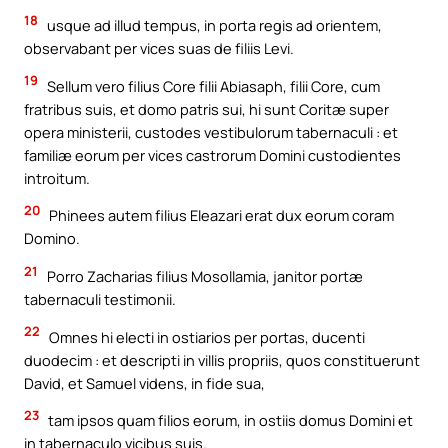
18
usque ad illud tempus, in porta regis ad orientem,
observabant per vices suas de filiis Levi.
19
Sellum vero filius Core filii Abiasaph, filii Core, cum
fratribus suis, et domo patris sui, hi sunt Coritæ super
opera ministerii, custodes vestibulorum tabernaculi : et
familiæ eorum per vices castrorum Domini custodientes
introitum.
20
Phinees autem filius Eleazari erat dux eorum coram
Domino.
21
Porro Zacharias filius Mosollamia, janitor portæ
tabernaculi testimonii.
22
Omnes hi electi in ostiarios per portas, ducenti
duodecim : et descripti in villis propriis, quos constituerunt
David, et Samuel videns, in fide sua,
23
tam ipsos quam filios eorum, in ostiis domus Domini et
in tabernaculo vicibus suis.