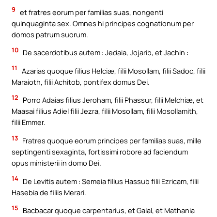
9
et fratres eorum per familias suas, nongenti
quinquaginta sex. Omnes hi principes cognationum per
domos patrum suorum.
10
De sacerdotibus autem : Jedaia, Jojarib, et Jachin :
11
Azarias quoque filius Helciæ, filii Mosollam, filii Sadoc, filii
Maraioth, filii Achitob, pontifex domus Dei.
12
Porro Adaias filius Jeroham, filii Phassur, filii Melchiæ, et
Maasai filius Adiel filii Jezra, filii Mosollam, filii Mosollamith,
filii Emmer.
13
Fratres quoque eorum principes per familias suas, mille
septingenti sexaginta, fortissimi robore ad faciendum
opus ministerii in domo Dei.
14
De Levitis autem : Semeia filius Hassub filii Ezricam, filii
Hasebia de filiis Merari.
15
Bacbacar quoque carpentarius, et Galal, et Mathania