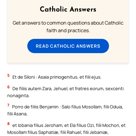
Catholic Answers
Get answers to common questions about Catholic
faith and practices.
READ CATHOLIC ANSWERS
5
Et de Siloni : Asaia primogenitus, et filii ejus.
6
De filiis autem Zara, Jehuel, et fratres eorum, sexcenti
nonaginta.
7
Porro de filiis Benjamin : Salo filius Mosollam, filii Oduia,
filii Asana,
8
et Iobania filius Jeroham, et Ela filius Ozi, filii Mochori, et
Mosollam filius Saphatiæ, filii Rahuel, filii Jebaniæ,