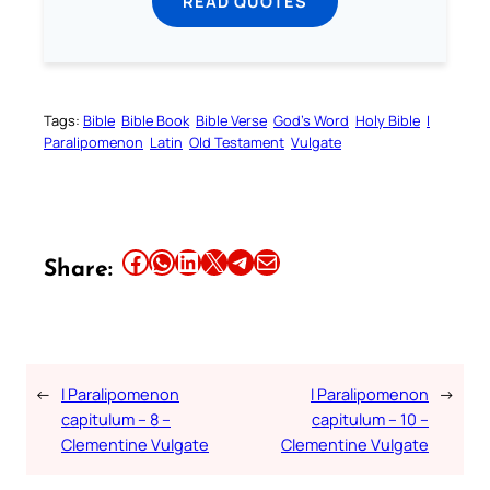
READ QUOTES
Tags:
Bible
Bible Book
Bible Verse
God’s Word
Holy Bible
I
Paralipomenon
Latin
Old Testament
Vulgate
Share this article on Facebook
Share this article on WhatsApp
Share this article on LinkedIn
Share this article on X
Share this article on Telegram
Email this Article
Share:
←
I Paralipomenon
I Paralipomenon
→
capitulum – 8 –
capitulum – 10 –
Clementine Vulgate
Clementine Vulgate