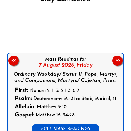
Follow us on Facebook
Follow us on Instagram
Follow us on X
Subscribe to our YouTube Channel
Follow us on WhatsApp
Mass Readings for
<<
>>
7 August 2026,
Friday
Ordinary Weekday/ Sixtus II, Pope, Martyr,
and Companions, Martyrs/ Cajetan, Priest
First:
Nahum 2: 1, 3; 3: 1-3, 6-7
Psalm:
Deuteronomy 32: 35cd-36ab, 39abcd, 41
Alleluia:
Matthew 5: 10
Gospel:
Matthew 16: 24-28
FULL MASS READINGS