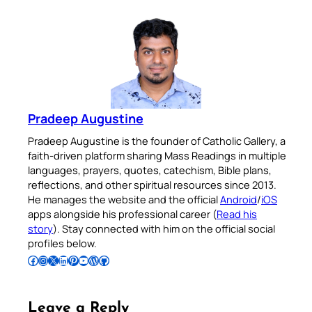
Pradeep Augustine
Pradeep Augustine is the founder of Catholic Gallery, a
faith-driven platform sharing Mass Readings in multiple
languages, prayers, quotes, catechism, Bible plans,
reflections, and other spiritual resources since 2013.
He manages the website and the official
Android
/
iOS
apps alongside his professional career (
Read his
story
). Stay connected with him on the official social
profiles below.
Follow Pradeep on Facebook
Follow Pradeep on Instagram
Follow Pradeep on X
Follow Pradeep on LinkedIn
Follow Pradeep on Pinterest
Subscribe to Pradeep’s Youtube Channel
Follow Pradeep on WordPress
Follow Pradeep on GitHub
Leave a Reply