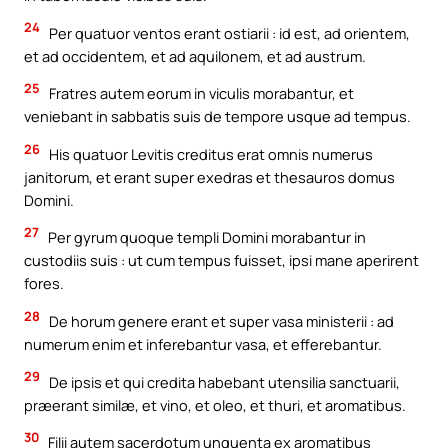
24
Per quatuor ventos erant ostiarii : id est, ad orientem,
et ad occidentem, et ad aquilonem, et ad austrum.
25
Fratres autem eorum in viculis morabantur, et
veniebant in sabbatis suis de tempore usque ad tempus.
26
His quatuor Levitis creditus erat omnis numerus
janitorum, et erant super exedras et thesauros domus
Domini.
27
Per gyrum quoque templi Domini morabantur in
custodiis suis : ut cum tempus fuisset, ipsi mane aperirent
fores.
28
De horum genere erant et super vasa ministerii : ad
numerum enim et inferebantur vasa, et efferebantur.
29
De ipsis et qui credita habebant utensilia sanctuarii,
præerant similæ, et vino, et oleo, et thuri, et aromatibus.
30
Filii autem sacerdotum unguenta ex aromatibus