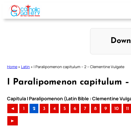
Skip
to
content
Down
Home
»
Latin
»
I Paralipomenon capitulum – 2 – Clementine Vulgate
I Paralipomenon capitulum –
Capitula I Paralipomenon (Latin Bible : Clementine Vulg
◄
1
2
3
4
5
6
7
8
9
10
11
►