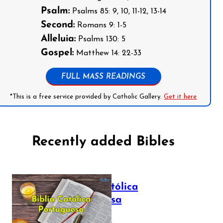
Psalm:
Psalms 85: 9, 10, 11-12, 13-14
Second:
Romans 9: 1-5
Alleluia:
Psalms 130: 5
Gospel:
Matthew 14: 22-33
FULL MASS READINGS
*This is a free service provided by Catholic Gallery.
Get it here
Recently added Bibles
Bíblia Católica
Portuguesa
July 16, 2025