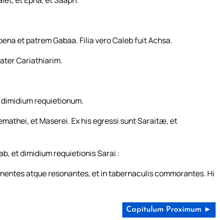
let, et Epha, et Saaph.
a et patrem Gabaa. Filia vero Caleb fuit Achsa.
pater Cariathiarim.
at dimidium requietionum.
emathei, et Maserei. Ex his egressi sunt Saraitæ, et
, et dimidium requietionis Sarai :
nentes atque resonantes, et in tabernaculis commorantes. Hi
Capitulum Proximum ►