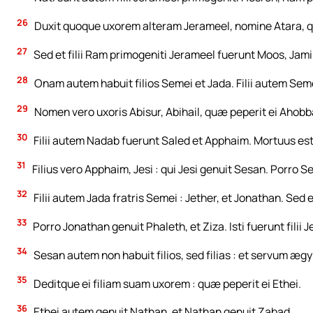
26
Duxit quoque uxorem alteram Jerameel, nomine Atara, 
27
Sed et filii Ram primogeniti Jerameel fuerunt Moos, Jami
28
Onam autem habuit filios Semei et Jada. Filii autem Seme
29
Nomen vero uxoris Abisur, Abihail, quæ peperit ei Ahobb
30
Filii autem Nadab fuerunt Saled et Apphaim. Mortuus est
31
Filius vero Apphaim, Jesi : qui Jesi genuit Sesan. Porro S
32
Filii autem Jada fratris Semei : Jether, et Jonathan. Sed 
33
Porro Jonathan genuit Phaleth, et Ziza. Isti fuerunt filii 
34
Sesan autem non habuit filios, sed filias : et servum æg
35
Deditque ei filiam suam uxorem : quæ peperit ei Ethei.
36
Ethei autem genuit Nathan, et Nathan genuit Zabad.