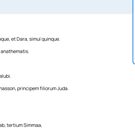
oque, et Dara, simul quinque.
to anathematis.
alubi.
sson, principem filiorum Juda.
ab, tertium Simmaa,