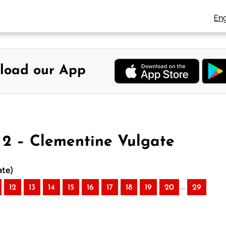
Eng
load our App
 2 – Clementine Vulgate
ate)
..
12
13
14
15
16
17
18
19
20
29