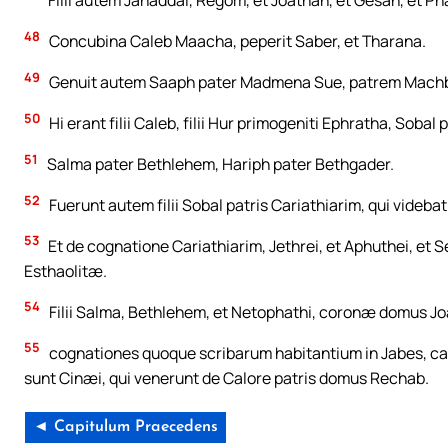
Filii autem Jahaddai, Regom, et Joathan, et Gesan, et Pha
48
Concubina Caleb Maacha, peperit Saber, et Tharana.
49
Genuit autem Saaph pater Madmena Sue, patrem Machben
50
Hi erant filii Caleb, filii Hur primogeniti Ephratha, Sobal 
51
Salma pater Bethlehem, Hariph pater Bethgader.
52
Fuerunt autem filii Sobal patris Cariathiarim, qui videb
53
Et de cognatione Cariathiarim, Jethrei, et Aphuthei, et S
Esthaolitæ.
54
Filii Salma, Bethlehem, et Netophathi, coronæ domus Joab
55
cognationes quoque scribarum habitantium in Jabes, ca
sunt Cinæi, qui venerunt de Calore patris domus Rechab.
◄ Capitulum Praecedens