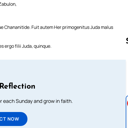
 Zabulon,
lia Sue Chananitide. Fuit autem Her primogenitus Juda malus
 ergo filii Juda, quinque.
Follow us 
Reflection
or each Sunday and grow in faith.
ECT NOW