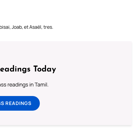
isai, Joab, et Asaël, tres.
Readings Today
s readings in Tamil.
SS READINGS