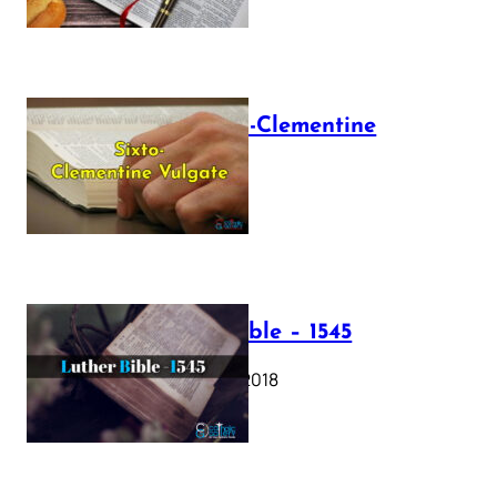
The Sixto-Clementine
Vulgate
July 12, 2025
Luther Bible – 1545
October 17, 2018