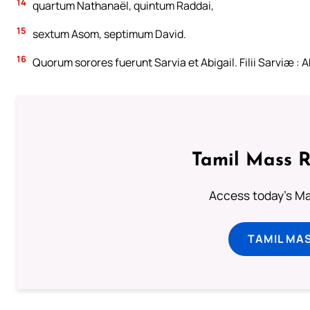
14
quartum Nathanaël, quintum Raddai,
15
sextum Asom, septimum David.
16
Quorum sorores fuerunt Sarvia et Abigail. Filii Sarviæ : Ab
Tamil Mass 
Access today's Mas
TAMIL MA