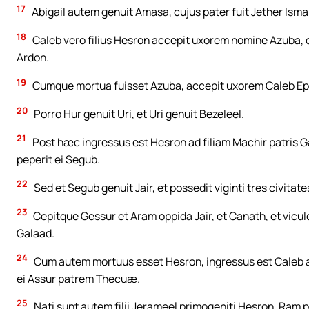
17
Abigail autem genuit Amasa, cujus pater fuit Jether Isma
18
Caleb vero filius Hesron accepit uxorem nomine Azuba, de 
Ardon.
19
Cumque mortua fuisset Azuba, accepit uxorem Caleb Eph
20
Porro Hur genuit Uri, et Uri genuit Bezeleel.
21
Post hæc ingressus est Hesron ad filiam Machir patris 
peperit ei Segub.
22
Sed et Segub genuit Jair, et possedit viginti tres civitate
23
Cepitque Gessur et Aram oppida Jair, et Canath, et viculos
Galaad.
24
Cum autem mortuus esset Hesron, ingressus est Caleb 
ei Assur patrem Thecuæ.
25
Nati sunt autem filii Jerameel primogeniti Hesron, Ram p