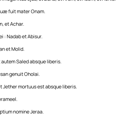
quæ fuit mater Onam.
n, et Achar.
i : Nadab et Abisur.
an et Molid.
 autem Saled absque liberis.
esan genuit Oholai.
et Jether mortuus est absque liberis.
Jerameel.
yptium nomine Jeraa.