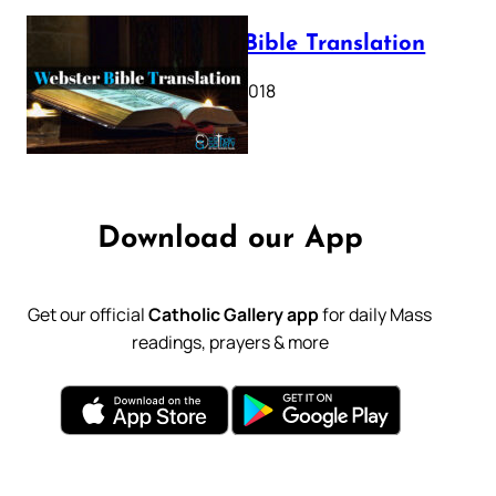
Webster Bible Translation
October 11, 2018
Download our App
Get our official
Catholic Gallery app
for daily Mass
readings, prayers & more