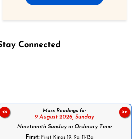
Stay Connected
on Facebook
Follow us on Instagram
Follow us on X
Subscribe to our YouTube Channel
Follow us on WhatsApp
Mass Readings for
<<
>>
9 August 2026,
Sunday
Nineteenth Sunday in Ordinary Time
First:
First Kings 19: 9a, 11-13a