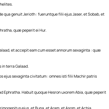
helites.
qua genuit Jerioth : fueruntque filii ejus Jaser, et Sobab, et
ratha, quæ peperit ei Hur.
Galaad, et accepit eam cum esset annorum sexaginta : quæ
s in terra Galaad.
 ejus sexaginta civitatum : omnes isti filii Machir patris
ad Ephratha. Habuit quoque Hesron uxorem Abia, quæ peperit
rimogenitus ejus, et Buna, et Aram, et Asom, et Achia.