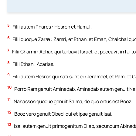
5
Filii autem Phares : Hesron et Hamul.
6
Filii quoque Zaræ : Zamri, et Ethan, et Eman, Chalchal qu
7
Filii Charmi : Achar, qui turbavit Israël, et peccavit in fur
8
Filii Ethan : Azarias.
9
Filii autem Hesron qui nati sunt ei : Jerameel, et Ram, et C
10
Porro Ram genuit Aminadab. Aminadab autem genuit Naha
11
Nahasson quoque genuit Salma, de quo ortus est Booz.
12
Booz vero genuit Obed, qui et ipse genuit Isai.
13
Isai autem genuit primogenitum Eliab, secundum Abinad