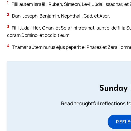
1
Filii autem Israël : Ruben, Simeon, Levi, Juda, Issachar, et
2
Dan, Joseph, Benjamin, Nephthali, Gad, et Aser.
3
Filii Juda : Her, Onan, et Sela : hi tres nati sunt ei de fi
coram Domino, et occidit eum.
4
Thamar autem nurus ejus peperit ei Phares et Zara : omnes
Sunday 
Read thoughtful reflections f
REFL