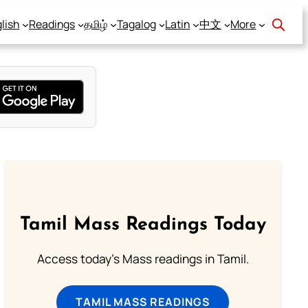
lish
Readings
தமிழ்
Tagalog
Latin
中文
More
Tamil Mass Readings Today
Access today's Mass readings in Tamil.
TAMIL MASS READINGS