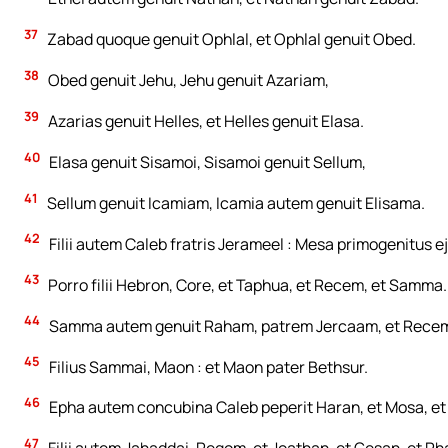
37
Zabad quoque genuit Ophlal, et Ophlal genuit Obed.
38
Obed genuit Jehu, Jehu genuit Azariam,
39
Azarias genuit Helles, et Helles genuit Elasa.
40
Elasa genuit Sisamoi, Sisamoi genuit Sellum,
41
Sellum genuit Icamiam, Icamia autem genuit Elisama.
42
Filii autem Caleb fratris Jerameel : Mesa primogenitus ejus
43
Porro filii Hebron, Core, et Taphua, et Recem, et Samma.
44
Samma autem genuit Raham, patrem Jercaam, et Recem
45
Filius Sammai, Maon : et Maon pater Bethsur.
46
Epha autem concubina Caleb peperit Haran, et Mosa, et
47