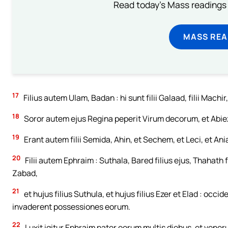
Read today's Mass readings 
MASS REA
17
Filius autem Ulam, Badan : hi sunt filii Galaad, filii Machir,
18
Soror autem ejus Regina peperit Virum decorum, et Abiez
19
Erant autem filii Semida, Ahin, et Sechem, et Leci, et An
20
Filii autem Ephraim : Suthala, Bared filius ejus, Thahath fil
Zabad,
21
et hujus filius Suthula, et hujus filius Ezer et Elad : oc
invaderent possessiones eorum.
22
Luxit igitur Ephraim pater eorum multis diebus, et vener