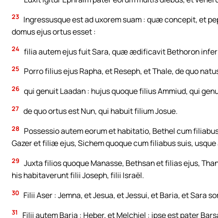
23
Ingressusque est ad uxorem suam : quæ concepit, et peper
domus ejus ortus esset :
24
filia autem ejus fuit Sara, quæ ædificavit Bethoron infe
25
Porro filius ejus Rapha, et Reseph, et Thale, de quo natu
26
qui genuit Laadan : hujus quoque filius Ammiud, qui genu
27
de quo ortus est Nun, qui habuit filium Josue.
28
Possessio autem eorum et habitatio, Bethel cum filiabu
Gazer et filiæ ejus, Sichem quoque cum filiabus suis, usque 
29
Juxta filios quoque Manasse, Bethsan et filias ejus, Thanach
his habitaverunt filii Joseph, filii Israël.
30
Filii Aser : Jemna, et Jesua, et Jessui, et Baria, et Sara s
31
Filii autem Baria : Heber, et Melchiel : ipse est pater Bars