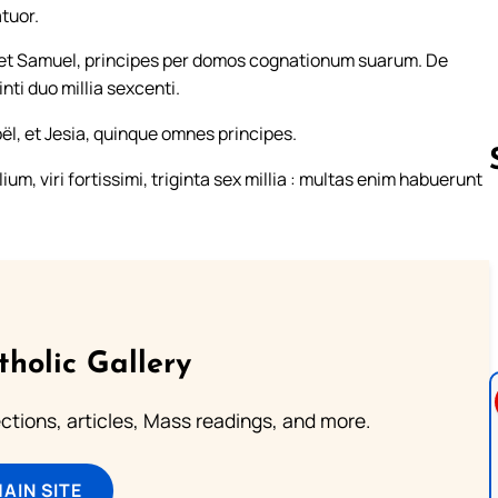
atuor.
sem, et Samuel, principes per domos cognationum suarum. De
inti duo millia sexcenti.
Joël, et Jesia, quinque omnes principes.
m, viri fortissimi, triginta sex millia : multas enim habuerunt
Follow us 
tholic Gallery
lections, articles, Mass readings, and more.
MAIN SITE