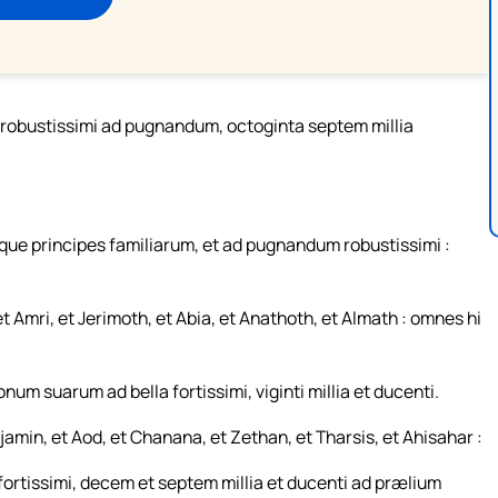
obustissimi ad pugnandum, octoginta septem millia
quinque principes familiarum, et ad pugnandum robustissimi :
, et Amri, et Jerimoth, et Abia, et Anathoth, et Almath : omnes hi
m suarum ad bella fortissimi, viginti millia et ducenti.
enjamin, et Aod, et Chanana, et Zethan, et Tharsis, et Ahisahar :
 fortissimi, decem et septem millia et ducenti ad prælium