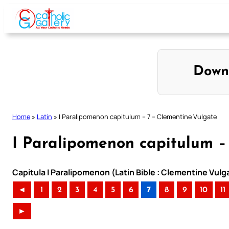
Skip
to
content
Down
Home
»
Latin
»
I Paralipomenon capitulum – 7 – Clementine Vulgate
I Paralipomenon capitulum –
Capitula I Paralipomenon (Latin Bible : Clementine Vulg
◄
1
2
3
4
5
6
7
8
9
10
11
►