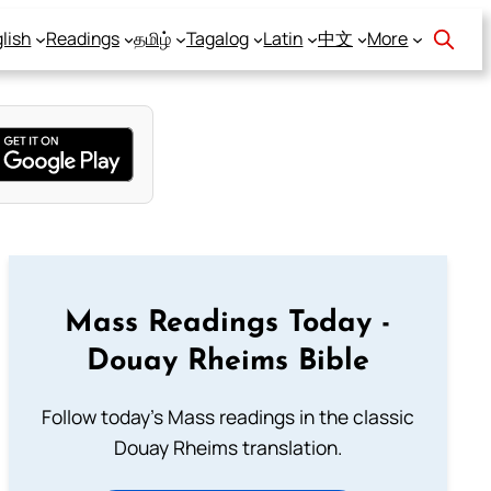
lish
Readings
தமிழ்
Tagalog
Latin
中文
More
Mass Readings Today -
Douay Rheims Bible
Follow today's Mass readings in the classic
Douay Rheims translation.