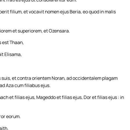
it filium, et vocavit nomen ejus Beria, eo quod in malis
riorem et superiorem, et Ozensara.
s est Thaan,
it Elisama,
s suis, et contra orientem Noran, ad occidentalem plagam
ad Aza cum filiabus ejus.
 et filias ejus, Mageddo et filias ejus, Dor et filias ejus : in
oror eorum.
aith.