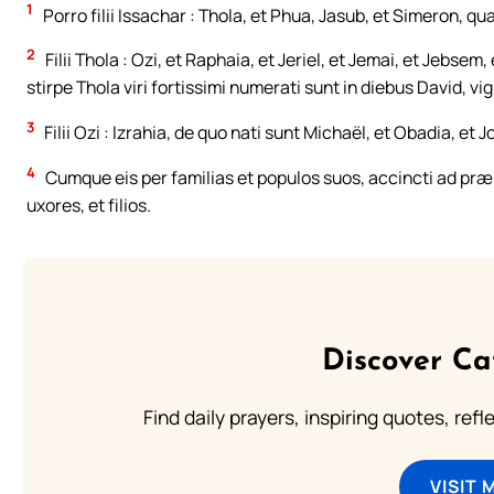
1
Porro filii Issachar : Thola, et Phua, Jasub, et Simeron, qu
2
Filii Thola : Ozi, et Raphaia, et Jeriel, et Jemai, et Jeb
stirpe Thola viri fortissimi numerati sunt in diebus David, vig
3
Filii Ozi : Izrahia, de quo nati sunt Michaël, et Obadia, et 
4
Cumque eis per familias et populos suos, accincti ad præliu
uxores, et filios.
Discover Ca
Find daily prayers, inspiring quotes, ref
VISIT 