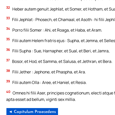
32
Heber autem genuit Jephlat, et Somer, et Hotham, et S
33
Filii Jephlat : Phosech, et Chamaal, et Asoth : hi filii Jephl
34
Porro filii Somer : Ahi, et Roaga, et Haba, et Aram.
35
Filii autem Helem fratris ejus : Supha, et Jemna, et Selles
36
Filii Supha : Sue, Harnapher, et Sual, et Beri, et Jamra,
37
Bosor, et Hod, et Samma, et Salusa, et Jethran, et Bera.
38
Filii Jether : Jephone, et Phaspha, et Ara.
39
Filii autem Olla : Aree, et Haniel, et Resia.
40
Omnes hi filii Aser, principes cognationum, electi atq
apta esset ad bellum, viginti sex millia.
◄ Capitulum Praecedens