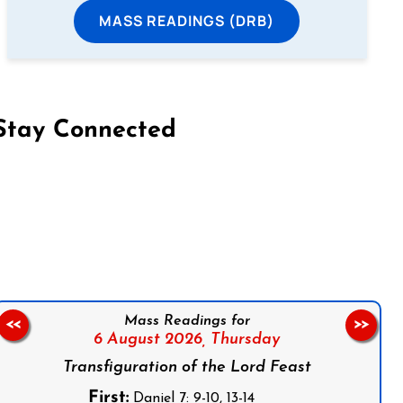
MASS READINGS (DRB)
Stay Connected
on Facebook
Follow us on Instagram
Follow us on X
Subscribe to our YouTube Channel
Follow us on WhatsApp
Mass Readings for
<<
>>
6 August 2026,
Thursday
Transfiguration of the Lord Feast
First:
Daniel 7: 9-10, 13-14