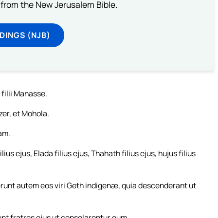
from the New Jerusalem Bible.
DINGS (NJB)
 filii Manasse.
er, et Mohola.
iam.
ius ejus, Elada filius ejus, Thahath filius ejus, hujus filius
ciderunt autem eos viri Geth indigenæ, quia descenderant ut
unt fratres ejus ut consolarentur eum.