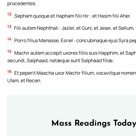
procedentes.
12
Sepham quoque et Hapham filii Hir : et Hasim filii Aher.
13
Filii autem Nephthali : Jaziel, et Guni, et Jeser, et Sellum, f
14
Porro filius Manasse, Esriel : concubinaque ejus Syra p
15
Machir autem accepit uxores filiis suis Happhim, et Sa
secundi, Salphaad, natæque sunt Salphaad filiæ.
16
Et peperit Maacha uxor Machir filium, vocavitque nomen eju
Ulam, et Recen.
Mass Readings Today