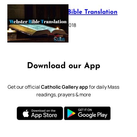
Webster Bible Translation
October 11, 2018
Download our App
Get our official
Catholic Gallery app
for daily Mass
readings, prayers & more