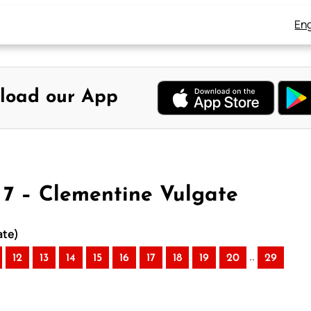
Eng
load our App
 7 – Clementine Vulgate
ate)
..
12
13
14
15
16
17
18
19
20
29