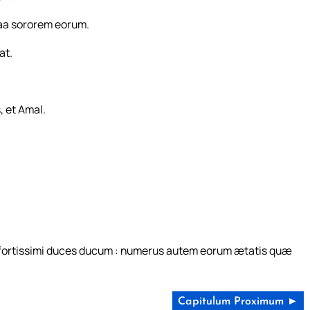
uaa sororem eorum.
at.
, et Amal.
ue fortissimi duces ducum : numerus autem eorum ætatis quæ
Capitulum Proximum ►