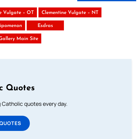
e Vulgate – OT
Clementine Vulgate – NT
alipomenon
Esdras
 Gallery Main Site
ic Quotes
ng Catholic quotes every day.
 QUOTES