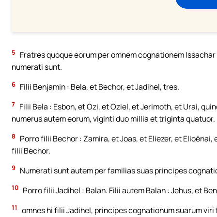
5
Fratres quoque eorum per omnem cognationem Issachar r
numerati sunt.
6
Filii Benjamin : Bela, et Bechor, et Jadihel, tres.
7
Filii Bela : Esbon, et Ozi, et Oziel, et Jerimoth, et Urai, 
numerus autem eorum, viginti duo millia et triginta quatuor.
8
Porro filii Bechor : Zamira, et Joas, et Eliezer, et Elioënai
filii Bechor.
9
Numerati sunt autem per familias suas principes cognationu
10
Porro filii Jadihel : Balan. Filii autem Balan : Jehus, et B
11
omnes hi filii Jadihel, principes cognationum suarum viri