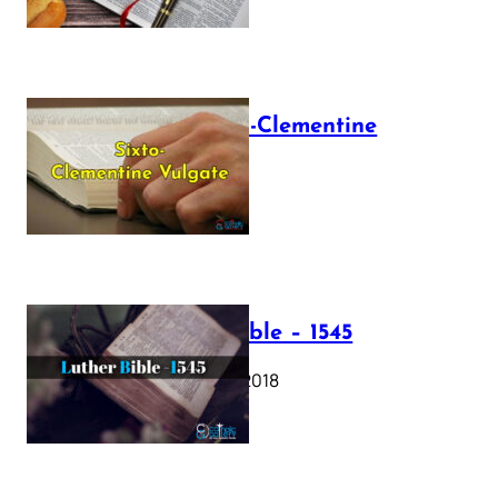
The Sixto-Clementine
Vulgate
July 12, 2025
Luther Bible – 1545
October 17, 2018