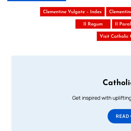
Clementine Vulgate – Index
Clementin
II Regum
II Par
Visit Catholic
Cathol
Get inspired with uplifti
READ