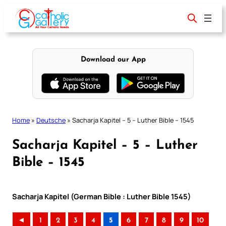
Skip
to
content
Download our App
Home
»
Deutsche
»
Sacharja Kapitel – 5 – Luther Bible – 1545
Sacharja Kapitel – 5 – Luther
Bible – 1545
Sacharja Kapitel (German Bible : Luther Bible 1545)
◄
1
2
3
4
5
6
7
8
9
10