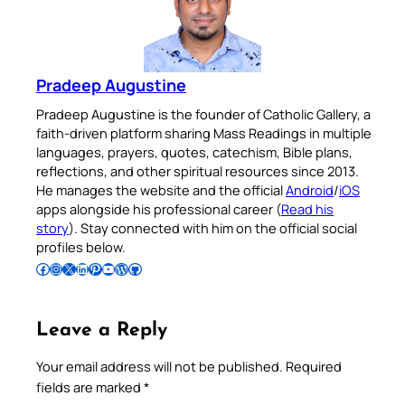
Pradeep Augustine
Pradeep Augustine is the founder of Catholic Gallery, a
faith-driven platform sharing Mass Readings in multiple
languages, prayers, quotes, catechism, Bible plans,
reflections, and other spiritual resources since 2013.
He manages the website and the official
Android
/
iOS
apps alongside his professional career (
Read his
story
). Stay connected with him on the official social
profiles below.
Follow Pradeep on Facebook
Follow Pradeep on Instagram
Follow Pradeep on X
Follow Pradeep on LinkedIn
Follow Pradeep on Pinterest
Subscribe to Pradeep’s Youtube Channel
Follow Pradeep on WordPress
Follow Pradeep on GitHub
Leave a Reply
Your email address will not be published.
Required
fields are marked
*