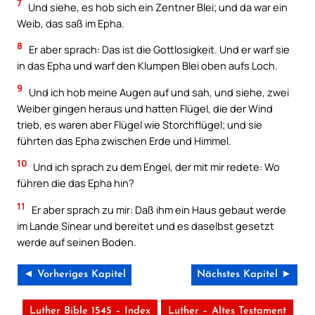
7
Und siehe, es hob sich ein Zentner Blei; und da war ein
Weib, das saß im Epha.
8
Er aber sprach: Das ist die Gottlosigkeit. Und er warf sie
in das Epha und warf den Klumpen Blei oben aufs Loch.
9
Und ich hob meine Augen auf und sah, und siehe, zwei
Weiber gingen heraus und hatten Flügel, die der Wind
trieb, es waren aber Flügel wie Storchflügel; und sie
führten das Epha zwischen Erde und Himmel.
10
Und ich sprach zu dem Engel, der mit mir redete: Wo
führen die das Epha hin?
11
Er aber sprach zu mir: Daß ihm ein Haus gebaut werde
im Lande Sinear und bereitet und es daselbst gesetzt
werde auf seinen Boden.
◄ Vorheriges Kapitel
Nächstes Kapitel ►
Luther Bible 1545 – Index
Luther – Altes Testament