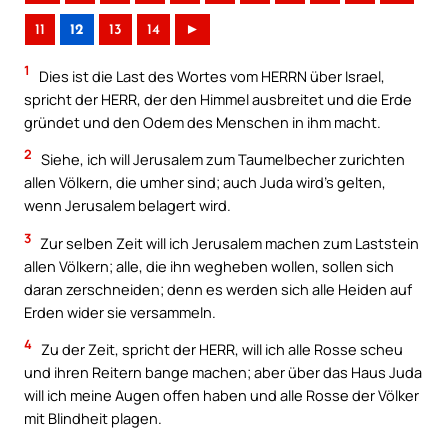
11
12
13
14
►
1
Dies ist die Last des Wortes vom HERRN über Israel,
spricht der HERR, der den Himmel ausbreitet und die Erde
gründet und den Odem des Menschen in ihm macht.
2
Siehe, ich will Jerusalem zum Taumelbecher zurichten
allen Völkern, die umher sind; auch Juda wird’s gelten,
wenn Jerusalem belagert wird.
3
Zur selben Zeit will ich Jerusalem machen zum Laststein
allen Völkern; alle, die ihn wegheben wollen, sollen sich
daran zerschneiden; denn es werden sich alle Heiden auf
Erden wider sie versammeln.
4
Zu der Zeit, spricht der HERR, will ich alle Rosse scheu
und ihren Reitern bange machen; aber über das Haus Juda
will ich meine Augen offen haben und alle Rosse der Völker
mit Blindheit plagen.