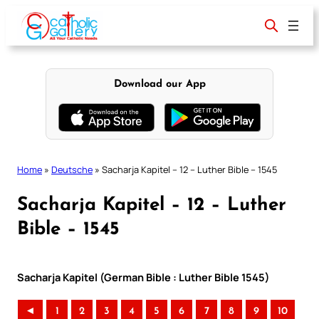
Skip
to
content
Download our App
Home
»
Deutsche
»
Sacharja Kapitel – 12 – Luther Bible – 1545
Sacharja Kapitel – 12 – Luther
Bible – 1545
Sacharja Kapitel (German Bible : Luther Bible 1545)
◄
1
2
3
4
5
6
7
8
9
10