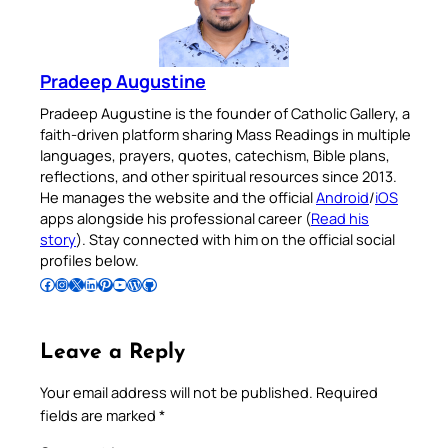
Pradeep Augustine
Pradeep Augustine is the founder of Catholic Gallery, a
faith-driven platform sharing Mass Readings in multiple
languages, prayers, quotes, catechism, Bible plans,
reflections, and other spiritual resources since 2013.
He manages the website and the official
Android
/
iOS
apps alongside his professional career (
Read his
story
). Stay connected with him on the official social
profiles below.
Follow Pradeep on Facebook
Follow Pradeep on Instagram
Follow Pradeep on X
Follow Pradeep on LinkedIn
Follow Pradeep on Pinterest
Subscribe to Pradeep’s Youtube Channel
Follow Pradeep on WordPress
Follow Pradeep on GitHub
Leave a Reply
Your email address will not be published.
Required
fields are marked
*