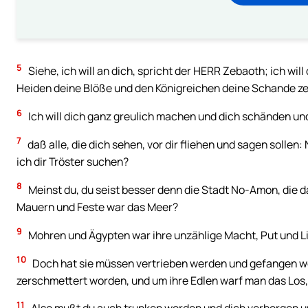
5
Siehe, ich will an dich, spricht der HERR Zebaoth; ich wil
Heiden deine Blöße und den Königreichen deine Schande ze
6
Ich will dich ganz greulich machen und dich schänden un
7
daß alle, die dich sehen, vor dir fliehen und sagen sollen: N
ich dir Tröster suchen?
8
Meinst du, du seist besser denn die Stadt No-Amon, die 
Mauern und Feste war das Meer?
9
Mohren und Ägypten war ihre unzählige Macht, Put und Li
10
Doch hat sie müssen vertrieben werden und gefangen weg
zerschmettert worden, und um ihre Edlen warf man das Los, 
11