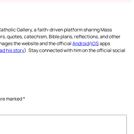
atholic Gallery, a faith-driven platform sharing Mass
rs, quotes, catechism, Bible plans, reflections, and other
nages the website and the official
Android
/
iOS
apps
ad his story
). Stay connected with him on the official social
 are marked
*