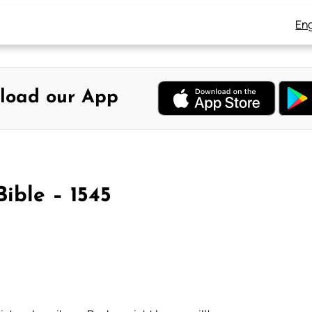
Eng
load our App
ible – 1545