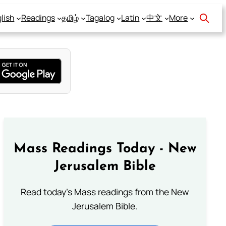
lish
Readings
தமிழ்
Tagalog
Latin
中文
More
Mass Readings Today - New
Jerusalem Bible
Read today's Mass readings from the New
Jerusalem Bible.