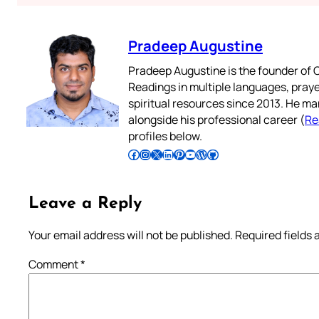
Pradeep Augustine
Pradeep Augustine is the founder of C
Readings in multiple languages, praye
spiritual resources since 2013. He ma
alongside his professional career (
Re
profiles below.
Follow Pradeep on Facebook
Follow Pradeep on Instagram
Follow Pradeep on X
Follow Pradeep on LinkedIn
Follow Pradeep on Pinterest
Subscribe to Pradeep’s Youtube Channel
Follow Pradeep on WordPress
Follow Pradeep on GitHub
Leave a Reply
Your email address will not be published.
Required fields
Comment
*