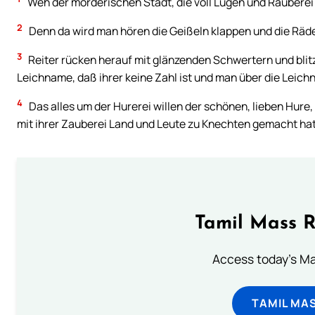
Weh der mörderischen Stadt, die voll Lügen und Räuberei i
2
Denn da wird man hören die Geißeln klappen und die Räde
3
Reiter rücken herauf mit glänzenden Schwertern und blit
Leichname, daß ihrer keine Zahl ist und man über die Leich
4
Das alles um der Hurerei willen der schönen, lieben Hure,
mit ihrer Zauberei Land und Leute zu Knechten gemacht hat
Tamil Mass 
Access today's Mas
TAMIL MA