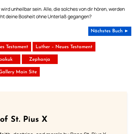
rd unheilbar sein. Alle, die solches von dir hören, werden
icht deine Bosheit ohne Unterlaß gegangen?
Nächstes Buch ►
tes Testament
Luther – Neues Testament
bakuk
Zephanja
 Gallery Main Site
of St. Pius X