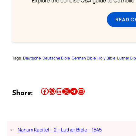
Explore the concise Q&A guide to Catholic f
READ C
Tags:
Deutsche
Deutsche Bible
German Bible
Holy Bible
Luther Bib
Share this article on Facebook
Share this article on WhatsApp
Share this article on LinkedIn
Share this article on X
Share this article on Telegram
Email this Article
Share:
←
Nahum Kapitel – 2 – Luther Bible – 1545