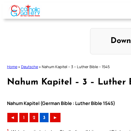
Skip
to
content
Down
Home
»
Deutsche
»
Nahum Kapitel – 3 – Luther Bible – 1545
Nahum Kapitel – 3 – Luther B
Nahum Kapitel (German Bible : Luther Bible 1545)
◄
1
2
3
►
1