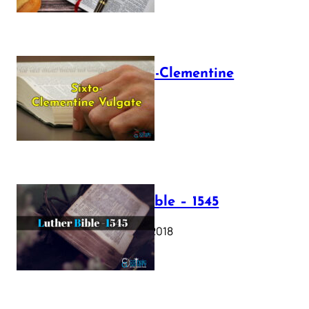
The Sixto-Clementine
Vulgate
July 12, 2025
Luther Bible – 1545
October 17, 2018