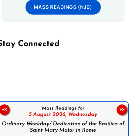
MASS READINGS (NJB)
Stay Connected
on Facebook
Follow us on Instagram
Follow us on X
Subscribe to our YouTube Channel
Follow us on WhatsApp
Mass Readings for
<<
>>
5 August 2026,
Wednesday
Ordinary Weekday/ Dedication of the Basilica of
Saint Mary Major in Rome