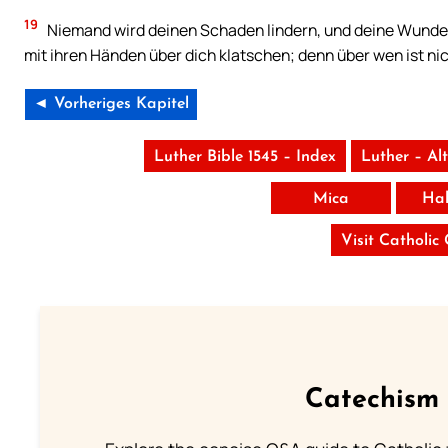
19
Niemand wird deinen Schaden lindern, und deine Wunde wi
mit ihren Händen über dich klatschen; denn über wen ist n
◄ Vorheriges Kapitel
Luther Bible 1545 – Index
Luther – Al
Mica
Ha
Visit Catholic
Catechism 