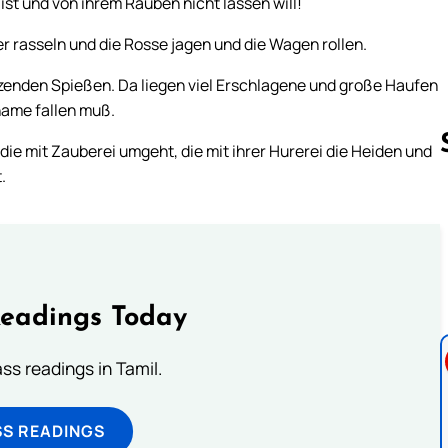
st und von ihrem Rauben nicht lassen will!
r rasseln und die Rosse jagen und die Wagen rollen.
zenden Spießen. Da liegen viel Erschlagene und große Haufen
name fallen muß.
 die mit Zauberei umgeht, die mit ihrer Hurerei die Heiden und
.
Follow us 
Readings Today
s readings in Tamil.
SS READINGS