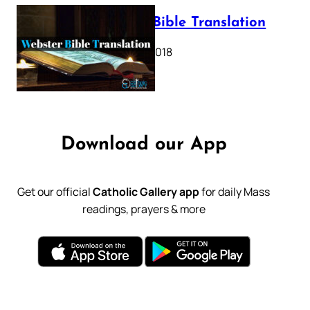
Webster Bible Translation
October 11, 2018
Download our App
Get our official
Catholic Gallery app
for daily Mass
readings, prayers & more