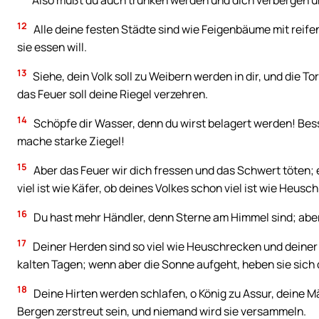
Also mußt du auch trunken werden und dich verbergen u
12
Alle deine festen Städte sind wie Feigenbäume mit reifen 
sie essen will.
13
Siehe, dein Volk soll zu Weibern werden in dir, und die 
das Feuer soll deine Riegel verzehren.
14
Schöpfe dir Wasser, denn du wirst belagert werden! Bess
mache starke Ziegel!
15
Aber das Feuer wir dich fressen und das Schwert töten; e
viel ist wie Käfer, ob deines Volkes schon viel ist wie Heusc
16
Du hast mehr Händler, denn Sterne am Himmel sind; aber
17
Deiner Herden sind so viel wie Heuschrecken und deiner H
kalten Tagen; wenn aber die Sonne aufgeht, heben sie sich 
18
Deine Hirten werden schlafen, o König zu Assur, deine M
Bergen zerstreut sein, und niemand wird sie versammeln.