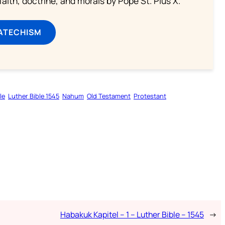
aith, doctrine, and morals by Pope St. Pius X.
ATECHISM
le
Luther Bible 1545
Nahum
Old Testament
Protestant
Habakuk Kapitel – 1 – Luther Bible – 1545
→