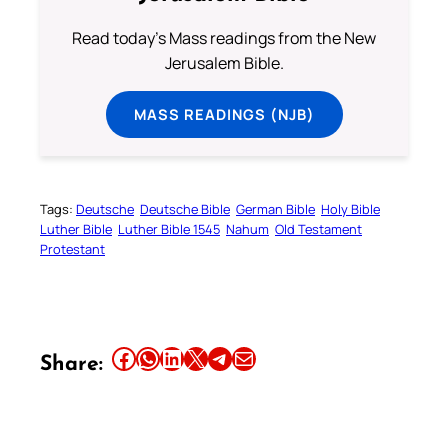
Read today's Mass readings from the New
Jerusalem Bible.
MASS READINGS (NJB)
Tags:
Deutsche
Deutsche Bible
German Bible
Holy Bible
Luther Bible
Luther Bible 1545
Nahum
Old Testament
Protestant
Share this article on Facebook
Share this article on WhatsApp
Share this article on LinkedIn
Share this article on X
Share this article on Telegram
Email this Article
Share: