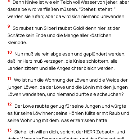
8
Denn Ninive ist wie ein Teich voll Wasser von jeher; aber
dasselbe wird verfließen müssen. “Stehet, stehet!”
werden sie rufen; aber da wird sich niemand umwenden.
9
So raubet nun Silber! raubet Gold! denn hier ist der
Schätze kein Ende und die Menge aller köstlichen
Kleinode.
10
Nun muß sie rein abgelesen und geplündert werden,
daß ihr Herz muß verzagen, die Kniee schlottern, alle
Lenden zittern und alle Angesichter bleich werden.
11
Wo ist nun die Wohnung der Löwen und die Weide der
jungen Löwen, da der Löwe und die Löwin mit den jungen
Löwen wandelten, und niemand durfte sie scheuchen?
12
Der Löwe raubte genug für seine Jungen und würgte
es für seine Löwinnen; seine Höhlen füllte er mit Raub und
seine Wohnung mit dem, was er zerrissen hatte.
13
Siehe, ich will an dich, spricht der HERR Zebaoth, und
deine Wagen im Rauch anzünden, und das Schwert soll