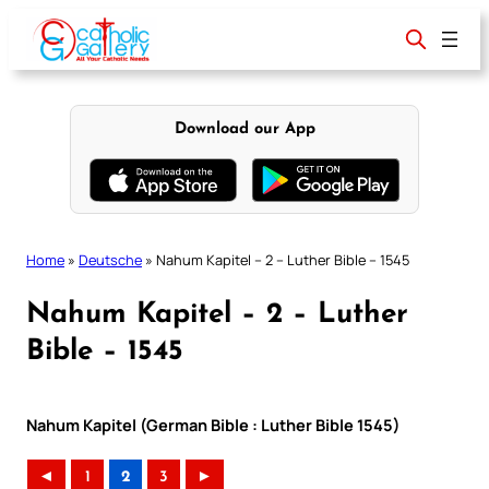
Skip
to
content
Download our App
Home
»
Deutsche
»
Nahum Kapitel – 2 – Luther Bible – 1545
Nahum Kapitel – 2 – Luther
Bible – 1545
Nahum Kapitel (German Bible : Luther Bible 1545)
◄
1
2
3
►