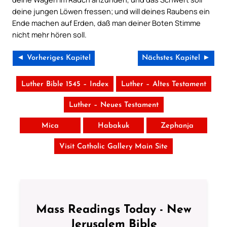
deine jungen Löwen fressen; und will deines Raubens ein
Ende machen auf Erden, daß man deiner Boten Stimme
nicht mehr hören soll.
◄ Vorheriges Kapitel
Nächstes Kapitel ►
Luther Bible 1545 – Index
Luther – Altes Testament
Luther – Neues Testament
Mica
Habakuk
Zephanja
Visit Catholic Gallery Main Site
Mass Readings Today - New
Jerusalem Bible