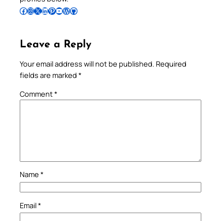
Follow Pradeep on Facebook
Follow Pradeep on Instagram
Follow Pradeep on X
Follow Pradeep on LinkedIn
Follow Pradeep on Pinterest
Subscribe to Pradeep’s Youtube Channel
Follow Pradeep on WordPress
Follow Pradeep on GitHub
Leave a Reply
Your email address will not be published.
Required
fields are marked
*
Comment
*
Name
*
Email
*