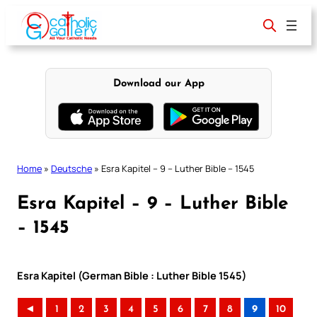
Skip
to
content
Download our App
Home
»
Deutsche
»
Esra Kapitel – 9 – Luther Bible – 1545
Esra Kapitel – 9 – Luther Bible
– 1545
Esra Kapitel (German Bible : Luther Bible 1545)
◄
1
2
3
4
5
6
7
8
9
10