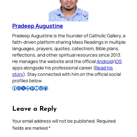
Pradeep Augustine
Pradeep Augustine is the founder of Catholic Gallery, a
faith-driven platform sharing Mass Readings in multiple
languages, prayers, quotes, catechism, Bible plans,
reflections, and other spiritual resources since 2013.
He manages the website and the official
Android
/
iOS
apps alongside his professional career (
Read his
story
). Stay connected with him on the official social
profiles below.
Follow Pradeep on Facebook
Follow Pradeep on Instagram
Follow Pradeep on X
Follow Pradeep on LinkedIn
Follow Pradeep on Pinterest
Subscribe to Pradeep’s Youtube Channel
Follow Pradeep on WordPress
Follow Pradeep on GitHub
Leave a Reply
Your email address will not be published.
Required
fields are marked
*