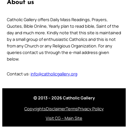
About us
Catholic Gallery offers Daily Mass Readings, Prayers,
Quotes, Bible Online, Yearly plan to read bible, Saint of the
day and much more. Kindly note that this site is maintained
by a small group of enthusiastic Catholics and this is not
from any Church or any Religious Organization. For any
queries contact us through the e-mail address given
below.
Contact us:
info@catholicgallery.org
© 2013 – 2026 Catholic Gallery
Copyrights
Disclaimer
Terms
Privacy Policy
Visit CG – Main Site