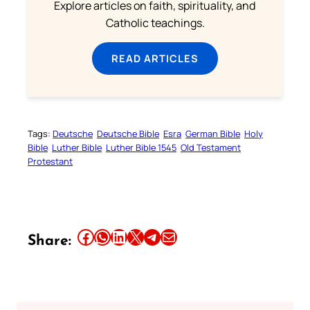
Explore articles on faith, spirituality, and
Catholic teachings.
READ ARTICLES
Tags:
Deutsche
Deutsche Bible
Esra
German Bible
Holy
Bible
Luther Bible
Luther Bible 1545
Old Testament
Protestant
Share this article on Facebook
Share this article on WhatsApp
Share this article on LinkedIn
Share this article on X
Share this article on Telegram
Email this Article
Share: