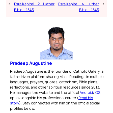
←
Esra Kapitel – 2 – Luther
Esra Kapitel – 4 – Luther
→
Bible – 1545
Bible – 1545
Pradeep Augustine
Pradeep Augustine is the founder of Catholic Gallery, a
faith-driven platform sharing Mass Readings in multiple
languages, prayers, quotes, catechism, Bible plans,
reflections, and other spiritual resources since 2013.
He manages the website and the official
Android
/
iOS
apps alongside his professional career (
Read his
story
). Stay connected with him on the official social
profiles below.