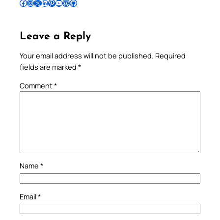
Follow Pradeep on Facebook
Follow Pradeep on Instagram
Follow Pradeep on X
Follow Pradeep on LinkedIn
Follow Pradeep on Pinterest
Subscribe to Pradeep’s Youtube Channel
Follow Pradeep on WordPress
Follow Pradeep on GitHub
Leave a Reply
Your email address will not be published.
Required
fields are marked
*
Comment
*
Name
*
Email
*