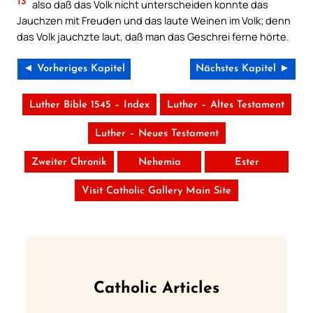
13
also daß das Volk nicht unterscheiden konnte das
Jauchzen mit Freuden und das laute Weinen im Volk; denn
das Volk jauchzte laut, daß man das Geschrei ferne hörte.
◄ Vorheriges Kapitel
Nächstes Kapitel ►
Luther Bible 1545 – Index
Luther – Altes Testament
Luther – Neues Testament
Zweiter Chronik
Nehemia
Ester
Visit Catholic Gallery Main Site
Catholic Articles