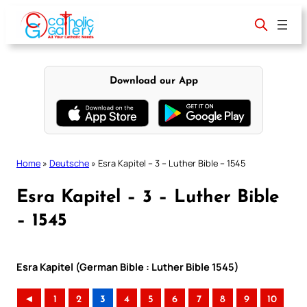
Skip
to
content
Download our App
Home
»
Deutsche
»
Esra Kapitel – 3 – Luther Bible – 1545
Esra Kapitel – 3 – Luther Bible
– 1545
Esra Kapitel (German Bible : Luther Bible 1545)
◄
1
2
3
4
5
6
7
8
9
10