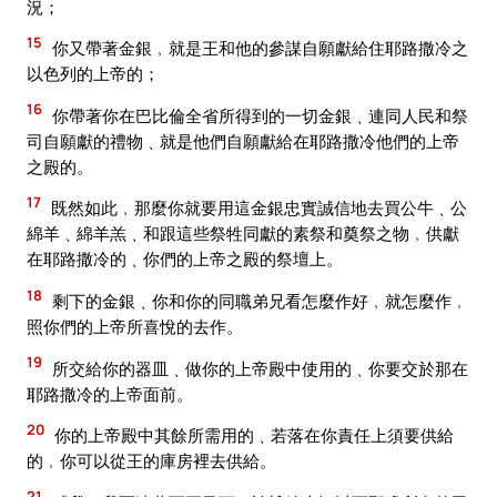
況；
15
你又帶著金銀﹐就是王和他的參謀自願獻給住耶路撒冷之
以色列的上帝的；
16
你帶著你在巴比倫全省所得到的一切金銀﹑連同人民和祭
司自願獻的禮物﹑就是他們自願獻給在耶路撒冷他們的上帝
之殿的。
17
既然如此﹐那麼你就要用這金銀忠實誠信地去買公牛﹑公
綿羊﹑綿羊羔﹑和跟這些祭牲同獻的素祭和奠祭之物﹐供獻
在耶路撒冷的﹑你們的上帝之殿的祭壇上。
18
剩下的金銀﹑你和你的同職弟兄看怎麼作好﹐就怎麼作﹐
照你們的上帝所喜悅的去作。
19
所交給你的器皿﹑做你的上帝殿中使用的﹑你要交於那在
耶路撒冷的上帝面前。
20
你的上帝殿中其餘所需用的﹑若落在你責任上須要供給
的﹐你可以從王的庫房裡去供給。
21