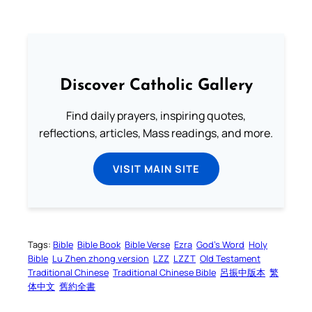
Discover Catholic Gallery
Find daily prayers, inspiring quotes,
reflections, articles, Mass readings, and more.
VISIT MAIN SITE
Tags:
Bible
Bible Book
Bible Verse
Ezra
God’s Word
Holy
Bible
Lu Zhen zhong version
LZZ
LZZT
Old Testament
Traditional Chinese
Traditional Chinese Bible
呂振中版本
繁
体中文
舊約全書