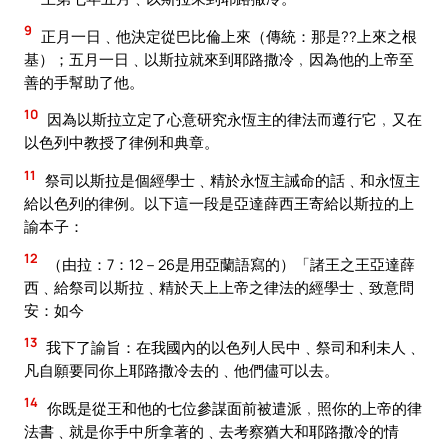
9
正月一日﹑他決定從巴比倫上來（傳統：那是??上來之根
基）；五月一日﹑以斯拉就來到耶路撒冷﹐因為他的上帝至
善的手幫助了他。
10
因為以斯拉立定了心意研究永恆主的律法而遵行它﹐又在
以色列中教授了律例和典章。
11
祭司以斯拉是個經學士﹑精於永恆主誡命的話﹑和永恆主
給以色列的律例。以下這一段是亞達薛西王寄給以斯拉的上
諭本子：
12
（由拉：7：12－26是用亞蘭語寫的）「諸王之王亞達薛
西﹑給祭司以斯拉﹑精於天上上帝之律法的經學士﹑致意問
安：如今
13
我下了諭旨：在我國內的以色列人民中﹑祭司和利未人﹑
凡自願要同你上耶路撒冷去的﹑他們儘可以去。
14
你既是從王和他的七位參謀面前被遣派﹐照你的上帝的律
法書﹑就是你手中所拿著的﹑去考察猶大和耶路撒冷的情