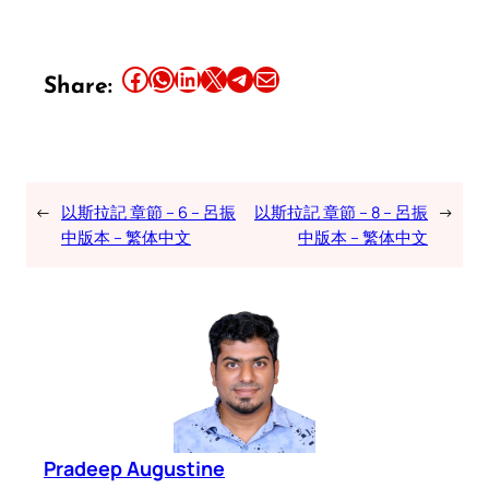
Share this article on Facebook
Share this article on WhatsApp
Share this article on LinkedIn
Share this article on X
Share this article on Telegram
Email this Article
Share:
←
以斯拉記 章節 – 6 – 呂振
以斯拉記 章節 – 8 – 呂振
→
中版本 – 繁体中文
中版本 – 繁体中文
Pradeep Augustine