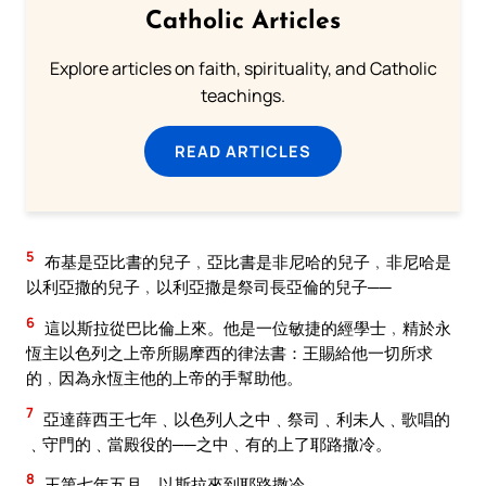
Catholic Articles
Explore articles on faith, spirituality, and Catholic
teachings.
READ ARTICLES
5
布基是亞比書的兒子﹐亞比書是非尼哈的兒子﹐非尼哈是
以利亞撒的兒子﹐以利亞撒是祭司長亞倫的兒子──
6
這以斯拉從巴比倫上來。他是一位敏捷的經學士﹐精於永
恆主以色列之上帝所賜摩西的律法書：王賜給他一切所求
的﹐因為永恆主他的上帝的手幫助他。
7
亞達薛西王七年﹑以色列人之中﹑祭司﹑利未人﹑歌唱的
﹑守門的﹑當殿役的──之中﹑有的上了耶路撒冷。
8
王第七年五月﹑以斯拉來到耶路撒冷。