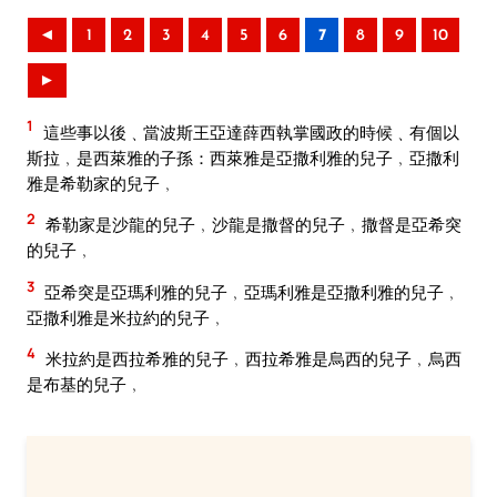
◄
1
2
3
4
5
6
7
8
9
10
►
1
這些事以後﹑當波斯王亞達薛西執掌國政的時候﹑有個以
斯拉﹐是西萊雅的子孫：西萊雅是亞撒利雅的兒子﹐亞撒利
雅是希勒家的兒子﹐
2
希勒家是沙龍的兒子﹐沙龍是撒督的兒子﹐撒督是亞希突
的兒子﹐
3
亞希突是亞瑪利雅的兒子﹐亞瑪利雅是亞撒利雅的兒子﹐
亞撒利雅是米拉約的兒子﹐
4
米拉約是西拉希雅的兒子﹐西拉希雅是烏西的兒子﹐烏西
是布基的兒子﹐