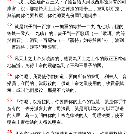
「我﹑我亞達薛西王又下了諭旨給大河以西那邊所有的司
庫官﹐說：那精於天上上帝之律法的經學士﹑祭司以斯拉﹑
無論向你們要甚麼﹐你們總要充份周到地備辦：
22
就是銀子到一百擔（一擔重的等於一二九‧九七磅；輕的
等於一零八‧二九磅）的﹐麥子到一百歌珥（一『歌珥』約等
於四石）﹐酒到一百罷特（一『罷特』約等於四斗）﹑油到
一百罷特﹐鹽不記明限額。
23
凡天上之上帝所曉諭的﹑總要為天上之上帝的殿正正確確
地備辦﹐免得上帝的震怒臨到了王和王眾子的國。
24
你們呢﹑我要使你們知道：要向所有的祭司﹑利未人﹑音
樂員﹑守門的﹑當殿役的﹑供這上帝之殿使用的﹑收貢品賦
稅﹑或叫他們服役﹑那是不合法的。
25
「你呢﹑以斯拉阿﹐你要照你的上帝的智慧﹑就是你手中
所有的﹑去分派審判官﹑司法員﹑就是可以為大河以西那邊
的人民﹑為一切明白你的上帝之律法的人﹑司理法案﹐使不
明白上帝律法的人得以明白。
26
凡不遵行你的上帝之律法和王之法律的人﹑你要嚴格地定