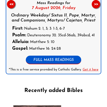
Mass Readings for
<<
>>
7 August 2026,
Friday
Ordinary Weekday/ Sixtus II, Pope, Martyr,
and Companions, Martyrs/ Cajetan, Priest
First:
Nahum 2: 1, 3; 3: 1-3, 6-7
Psalm:
Deuteronomy 32: 35cd-36ab, 39abcd, 41
Alleluia:
Matthew 5: 10
Gospel:
Matthew 16: 24-28
FULL MASS READINGS
*This is a free service provided by Catholic Gallery.
Get it here
Recently added Bibles