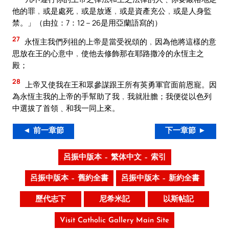
他的罪﹐或是處死﹐或是放逐﹐或是資產充公﹐或是人身監
禁。」（由拉：7：12－26是用亞蘭語寫的）
27
永恆主我們列祖的上帝是當受祝頌的﹐因為他將這樣的意
思放在王的心意中﹐使他去修飾那在耶路撒冷的永恆主之
殿；
28
上帝又使我在王和眾參謀跟王所有英勇軍官面前恩寵。因
為永恆主我的上帝的手幫助了我﹐我就壯膽；我便從以色列
中選拔了首領﹑和我一同上來。
◄ 前一章節
下一章節 ►
呂振中版本 – 繁体中文 – 索引
呂振中版本 – 舊約全書
呂振中版本 – 新約全書
歷代志下
尼希米記
以斯帖記
Visit Catholic Gallery Main Site