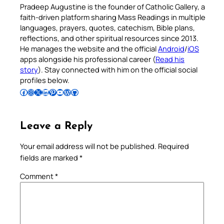
Pradeep Augustine is the founder of Catholic Gallery, a
faith-driven platform sharing Mass Readings in multiple
languages, prayers, quotes, catechism, Bible plans,
reflections, and other spiritual resources since 2013.
He manages the website and the official
Android
/
iOS
apps alongside his professional career (
Read his
story
). Stay connected with him on the official social
profiles below.
Follow Pradeep on Facebook
Follow Pradeep on Instagram
Follow Pradeep on X
Follow Pradeep on LinkedIn
Follow Pradeep on Pinterest
Subscribe to Pradeep’s Youtube Channel
Follow Pradeep on WordPress
Follow Pradeep on GitHub
Leave a Reply
Your email address will not be published.
Required
fields are marked
*
Comment
*