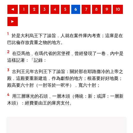
◄
1
2
3
4
5
6
7
8
9
10
►
1
於是大利烏王下了諭旨﹐人就在案件庫內考查；這庫是在
巴比倫存放貴重之物的地方。
2
在亞馬他﹑在瑪代省的宮堡裡﹑曾經發現了一卷﹐內中是
這樣記著：「記錄：
3
古列王元年古列王下了諭旨：關於那在耶路撒冷的上帝之
殿﹐這殿要重新建造﹐作為獻祭的地方；根基要好好地奠；
殿高要六十肘（一肘等於一呎半）﹐寬六十肘；
4
用三層琢光的石頭﹑一層木頭（傳統：新；或譯：一層新
木頭）：經費要由王的庫房支付。