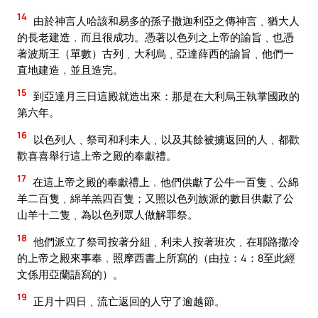
14
由於神言人哈該和易多的孫子撒迦利亞之傳神言﹑猶大人
的長老建造﹐而且很成功。憑著以色列之上帝的諭旨﹑也憑
著波斯王（單數）古列﹑大利烏﹑亞達薛西的諭旨﹑他們一
直地建造﹐並且造完。
15
到亞達月三日這殿就造出來：那是在大利烏王執掌國政的
第六年。
16
以色列人﹑祭司和利未人﹑以及其餘被擄返回的人﹑都歡
歡喜喜舉行這上帝之殿的奉獻禮。
17
在這上帝之殿的奉獻禮上﹐他們供獻了公牛一百隻﹑公綿
羊二百隻﹑綿羊羔四百隻；又照以色列族派的數目供獻了公
山羊十二隻﹑為以色列眾人做解罪祭。
18
他們派立了祭司按著分組﹑利未人按著班次﹑在耶路撒冷
的上帝之殿來事奉﹐照摩西書上所寫的（由拉：4：8至此經
文係用亞蘭語寫的）。
19
正月十四日﹑流亡返回的人守了逾越節。