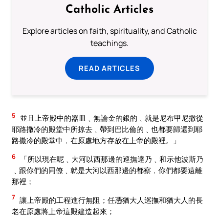
Catholic Articles
Explore articles on faith, spirituality, and Catholic
teachings.
READ ARTICLES
5
並且上帝殿中的器皿﹑無論金的銀的﹑就是尼布甲尼撒從
耶路撒冷的殿堂中所掠去﹑帶到巴比倫的﹑也都要歸還到耶
路撒冷的殿堂中﹐在原處地方存放在上帝的殿裡。」
6
「所以現在呢﹑大河以西那邊的巡撫達乃﹑和示他波斯乃
﹑跟你們的同僚﹑就是大河以西那邊的都察﹐你們都要遠離
那裡；
7
讓上帝殿的工程進行無阻；任憑猶大人巡撫和猶大人的長
老在原處將上帝這殿建造起來；