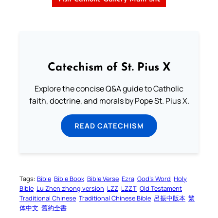
Catechism of St. Pius X
Explore the concise Q&A guide to Catholic
faith, doctrine, and morals by Pope St. Pius X.
READ CATECHISM
Tags:
Bible
Bible Book
Bible Verse
Ezra
God’s Word
Holy
Bible
Lu Zhen zhong version
LZZ
LZZT
Old Testament
Traditional Chinese
Traditional Chinese Bible
呂振中版本
繁
体中文
舊約全書