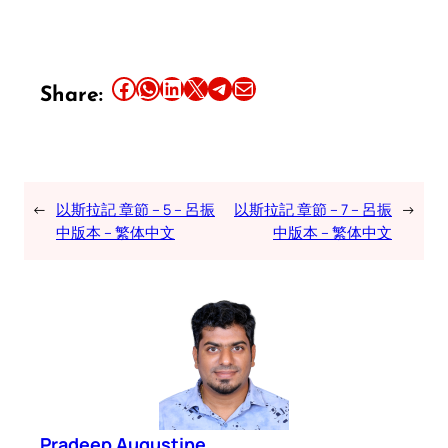
Share this article on Facebook
Share this article on WhatsApp
Share this article on LinkedIn
Share this article on X
Share this article on Telegram
Email this Article
Share:
←
以斯拉記 章節 – 5 – 呂振
以斯拉記 章節 – 7 – 呂振
→
中版本 – 繁体中文
中版本 – 繁体中文
Pradeep Augustine