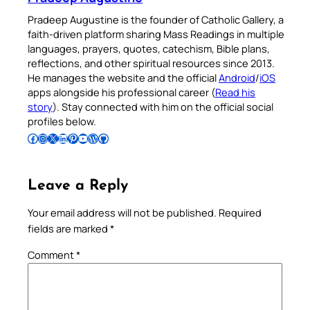
Pradeep Augustine is the founder of Catholic Gallery, a
faith-driven platform sharing Mass Readings in multiple
languages, prayers, quotes, catechism, Bible plans,
reflections, and other spiritual resources since 2013.
He manages the website and the official
Android
/
iOS
apps alongside his professional career (
Read his
story
). Stay connected with him on the official social
profiles below.
Follow Pradeep on Facebook
Follow Pradeep on Instagram
Follow Pradeep on X
Follow Pradeep on LinkedIn
Follow Pradeep on Pinterest
Subscribe to Pradeep’s Youtube Channel
Follow Pradeep on WordPress
Follow Pradeep on GitHub
Leave a Reply
Your email address will not be published.
Required
fields are marked
*
Comment
*