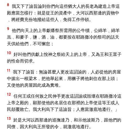
8
我又下了諭旨論到你們向這些猶大人的長老為建造上帝這
殿應當怎樣行：就是從王的資產中﹑大河以西那邊的貢物中
﹑將經費充份地撥給這些人﹐免得工作停頓。
9
他們向天上的上帝獻燔祭所需用的公牛犢﹑公綿羊﹑綿羊
羔﹑和麥子﹑鹽﹑酒﹑油﹑都要按在耶路撒冷的祭司的話天
天供給他們﹐不可懈怠；
10
好叫他們供獻上悅神之祭給天上的上帝﹐又為王和王眾子
的性命而切求。
11
我下了諭旨：無論甚麼人更改這詔諭的﹐人必從他的房屋
中拔出一根梁木﹐把他舉起來﹐用橛子將他刺住在那上頭；
又使他的房屋因此成為糞堆。
12
任何王或任何族之民伸手更改這詔諭或毀壞在耶路撒冷這
上帝之殿的﹐願那使他的名居住在那裡的上帝使這等王或人
民顛覆敗亡。我大利烏下了這諭旨；人應當澈底地遵行。」
13
於是大河以西那邊的巡撫達乃﹑和示他波斯乃﹑跟他們的
同僚﹑因大利烏王所發的令﹑就澈底地遵行。