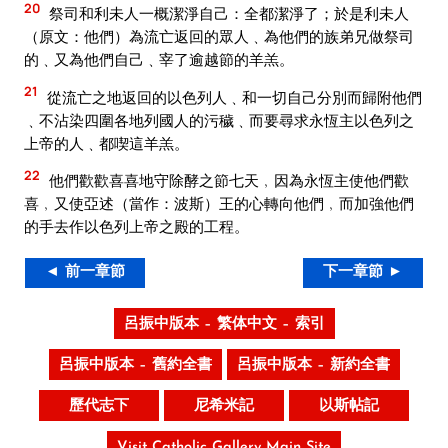
20
祭司和利未人一概潔淨自己：全都潔淨了；於是利未人
（原文：他們）為流亡返回的眾人﹑為他們的族弟兄做祭司
的﹑又為他們自己﹑宰了逾越節的羊羔。
21
從流亡之地返回的以色列人﹑和一切自己分別而歸附他們
﹑不沾染四圍各地列國人的污穢﹑而要尋求永恆主以色列之
上帝的人﹑都喫這羊羔。
22
他們歡歡喜喜地守除酵之節七天﹐因為永恆主使他們歡
喜﹐又使亞述（當作：波斯）王的心轉向他們﹐而加強他們
的手去作以色列上帝之殿的工程。
◄ 前一章節
下一章節 ►
呂振中版本 – 繁体中文 – 索引
呂振中版本 – 舊約全書
呂振中版本 – 新約全書
歷代志下
尼希米記
以斯帖記
Visit Catholic Gallery Main Site