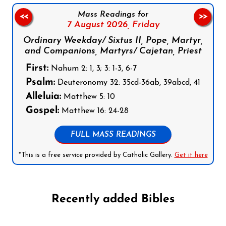
Mass Readings for
<<
>>
7 August 2026,
Friday
Ordinary Weekday/ Sixtus II, Pope, Martyr,
and Companions, Martyrs/ Cajetan, Priest
First:
Nahum 2: 1, 3; 3: 1-3, 6-7
Psalm:
Deuteronomy 32: 35cd-36ab, 39abcd, 41
Alleluia:
Matthew 5: 10
Gospel:
Matthew 16: 24-28
FULL MASS READINGS
*This is a free service provided by Catholic Gallery.
Get it here
Recently added Bibles