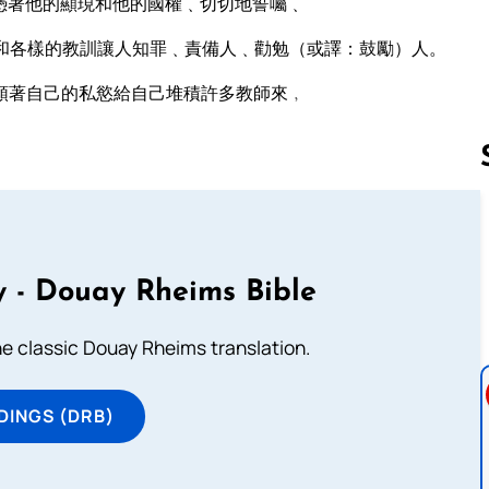
憑著他的顯現和他的國權﹑切切地誓囑﹑
和各樣的教訓讓人知罪﹑責備人﹑勸勉（或譯：鼓勵）人。
順著自己的私慾給自己堆積許多教師來﹐
Follow us 
 - Douay Rheims Bible
he classic Douay Rheims translation.
DINGS (DRB)