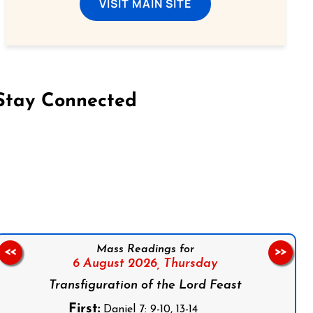
VISIT MAIN SITE
Stay Connected
on Facebook
Follow us on Instagram
Follow us on X
Subscribe to our YouTube Channel
Follow us on WhatsApp
Mass Readings for
<<
>>
6 August 2026,
Thursday
Transfiguration of the Lord Feast
First:
Daniel 7: 9-10, 13-14