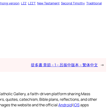
zhong version
LZZ
LZZT
New Testament
Second Timothy
Traditional
提多書 章節 – 1 – 呂振中版本 – 繁体中文
→
atholic Gallery, a faith-driven platform sharing Mass
rs, quotes, catechism, Bible plans, reflections, and other
nages the website and the official
Android
/
iOS
apps