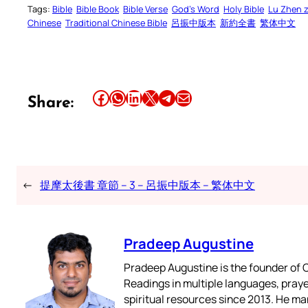
Tags:
Bible
Bible Book
Bible Verse
God’s Word
Holy Bible
Lu Zhen 
Chinese
Traditional Chinese Bible
呂振中版本
新約全書
繁体中文
Share this article on Facebook
Share this article on WhatsApp
Share this article on LinkedIn
Share this article on X
Share this article on Telegram
Email this Article
Share:
←
提摩太後書 章節 – 3 – 呂振中版本 – 繁体中文
Pradeep Augustine
Pradeep Augustine is the founder of C
Readings in multiple languages, praye
spiritual resources since 2013. He ma