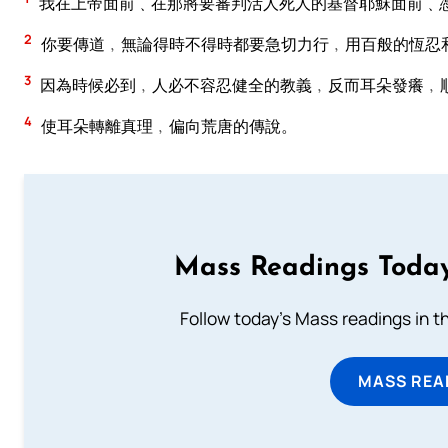
我在上帝面前﹑在那將要審判活人死人的基督耶穌面前﹑
2
你要傳道﹐無論得時不得時都要急切力行﹐用百般的恆忍
3
因為時候必到﹐人必不容忍健全的教義﹐反而耳朵發癢﹐
4
使耳朵轉離真理﹐偏向荒唐的傳說。
Mass Readings Today
Follow today's Mass readings in t
MASS REA