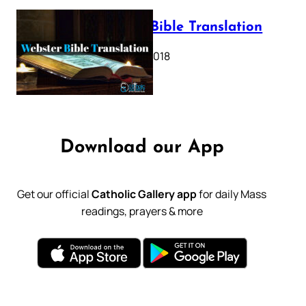
Webster Bible Translation
October 11, 2018
Download our App
Get our official
Catholic Gallery app
for daily Mass
readings, prayers & more