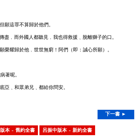
但願這罪不算歸於他們。
傳盡﹐而外國人都聽見﹐我也得救援﹑脫離獅子的口。
願榮耀歸於他﹐世世無窮！阿們（即：誠心所願）。
他病著呢。
底亞﹑和眾弟兄﹑都給你問安。
下一書 ►
版本 – 舊約全書
呂振中版本 – 新約全書