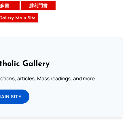
多書
腓利門書
 Gallery Main Site
tholic Gallery
lections, articles, Mass readings, and more.
MAIN SITE