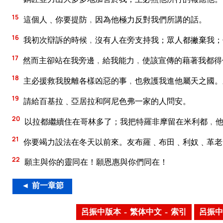
15
這個人﹑你要提防﹐因為他極力反對我們所講的話。
16
我初次辯訴的時候﹐沒有人在旁支持我；眾人都撇棄我；
17
然而主卻站在我旁邊﹐給我能力﹐使該宣傳的藉著我都得
18
主必援救我脫離各樣凶惡的事﹐也救護我進他屬天之國。
19
請給百基拉﹑亞居拉和阿尼色弗一家的人問安。
20
以拉都繼續住在哥林多了；我把特羅非摩留在米利都﹐
21
你要竭力設法在冬天以前來。友布羅﹑布田﹑利奴﹑革老
22
願主與你的靈同在！願恩惠與你們同在！
◄ 前一章節
呂振中版本 – 繁体中文 – 索引
呂振中