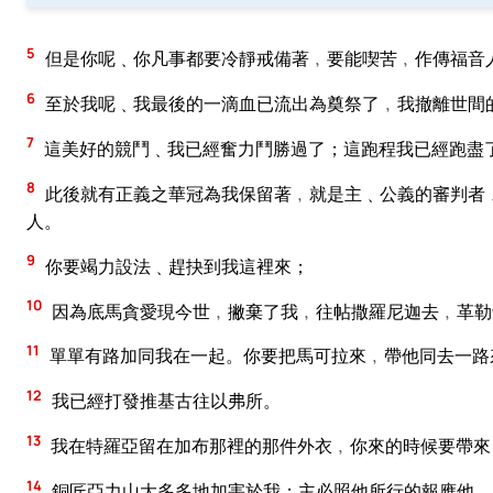
5
但是你呢﹑你凡事都要冷靜戒備著﹐要能喫苦﹐作傳福音
6
至於我呢﹑我最後的一滴血已流出為奠祭了﹐我撤離世間
7
這美好的競鬥﹑我已經奮力鬥勝過了；這跑程我已經跑盡
8
此後就有正義之華冠為我保留著﹐就是主﹑公義的審判者
人。
9
你要竭力設法﹑趕抉到我這裡來；
10
因為底馬貪愛現今世﹐撇棄了我﹐往帖撒羅尼迦去﹐革勒
11
單單有路加同我在一起。你要把馬可拉來﹐帶他同去一路
12
我已經打發推基古往以弗所。
13
我在特羅亞留在加布那裡的那件外衣﹐你來的時候要帶來
14
銅匠亞力山大多多地加害於我；主必照他所行的報應他。