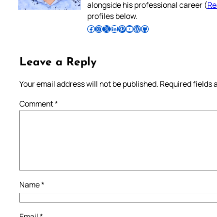
alongside his professional career (
Re
profiles below.
Follow Pradeep on Facebook
Follow Pradeep on Instagram
Follow Pradeep on X
Follow Pradeep on LinkedIn
Follow Pradeep on Pinterest
Subscribe to Pradeep’s Youtube Channel
Follow Pradeep on WordPress
Follow Pradeep on GitHub
Leave a Reply
Your email address will not be published.
Required fields
Comment
*
Name
*
Email
*