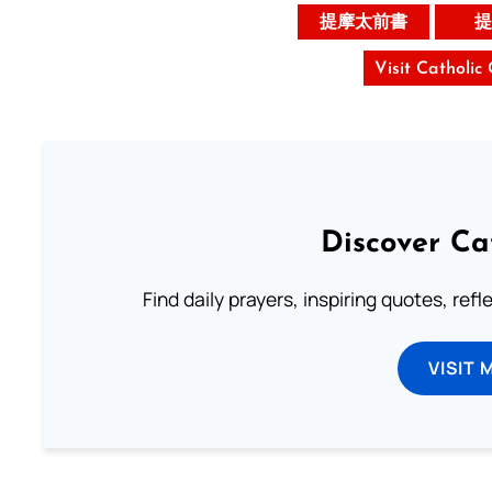
提摩太前書
提
Visit Catholic
Discover Ca
Find daily prayers, inspiring quotes, ref
VISIT 