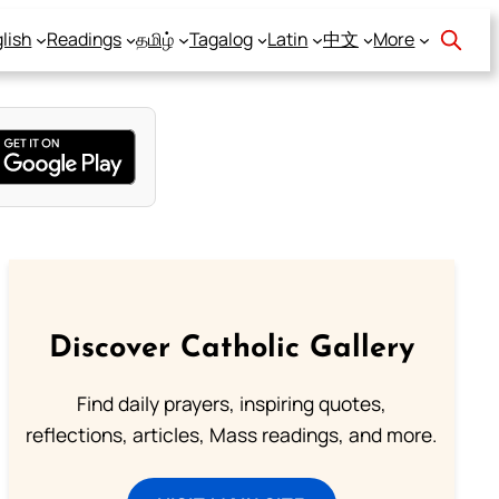
lish
Readings
தமிழ்
Tagalog
Latin
中文
More
Discover Catholic Gallery
Find daily prayers, inspiring quotes,
reflections, articles, Mass readings, and more.