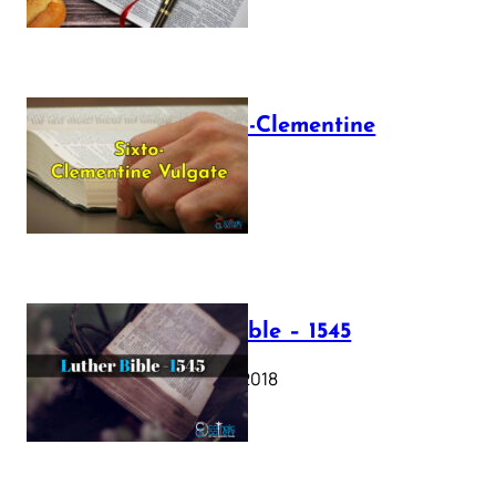
The Sixto-Clementine
Vulgate
July 12, 2025
Luther Bible – 1545
October 17, 2018