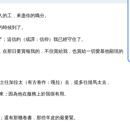
人的工﹑來盡你的職分。
的時候到了。
了；這信約（或譯：信仰）我已經守住了。
﹑在那日要賞報我的﹐不但賞給我﹐也賞給一切愛慕他顯現的
士往加拉太（有古卷作：嘎拉）去﹐提多往撻馬太去﹐
來；因為他在服務上於我很有用。
；還有那幾卷書﹐那些羊皮的最要緊。