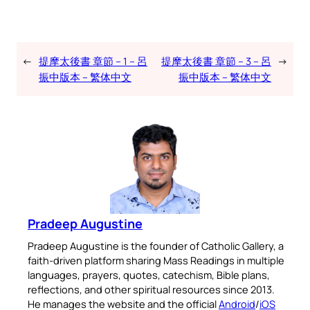
←
提摩太後書 章節 – 1 – 呂
提摩太後書 章節 – 3 – 呂
→
振中版本 – 繁体中文
振中版本 – 繁体中文
Pradeep Augustine
Pradeep Augustine is the founder of Catholic Gallery, a
faith-driven platform sharing Mass Readings in multiple
languages, prayers, quotes, catechism, Bible plans,
reflections, and other spiritual resources since 2013.
He manages the website and the official
Android
/
iOS