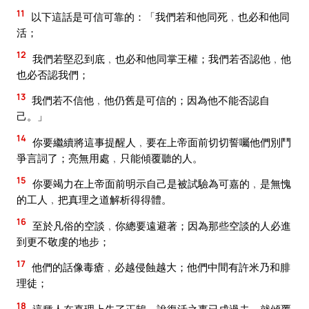
11
以下這話是可信可靠的：「我們若和他同死﹐也必和他同
活；
12
我們若堅忍到底﹐也必和他同掌王權；我們若否認他﹐他
也必否認我們；
13
我們若不信他﹐他仍舊是可信的；因為他不能否認自
己。」
14
你要繼續將這事提醒人﹐要在上帝面前切切誓囑他們別鬥
爭言詞了；亮無用處﹐只能傾覆聽的人。
15
你要竭力在上帝面前明示自己是被試驗為可嘉的﹐是無愧
的工人﹐把真理之道解析得得體。
16
至於凡俗的空談﹐你總要遠避著；因為那些空談的人必進
到更不敬虔的地步；
17
他們的話像毒瘡﹐必越侵蝕越大；他們中間有許米乃和腓
理徒；
18