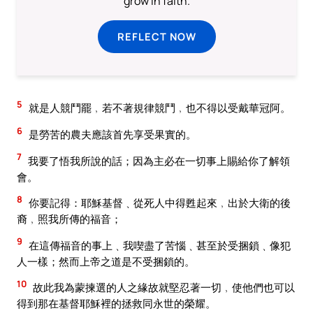
grow in faith.
REFLECT NOW
5
就是人競鬥罷﹐若不著規律競鬥﹐也不得以受戴華冠阿。
6
是勞苦的農夫應該首先享受果實的。
7
我要了悟我所說的話；因為主必在一切事上賜給你了解領
會。
8
你要記得：耶穌基督﹑從死人中得甦起來﹐出於大衛的後
裔﹐照我所傳的福音；
9
在這傳福音的事上﹑我喫盡了苦惱﹑甚至於受捆鎖﹑像犯
人一樣；然而上帝之道是不受捆鎖的。
10
故此我為蒙揀選的人之緣故就堅忍著一切﹐使他們也可以
得到那在基督耶穌裡的拯救同永世的榮耀。