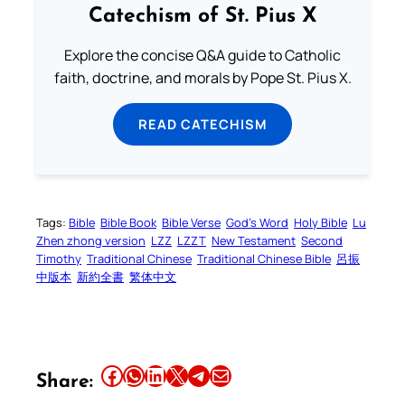
Catechism of St. Pius X
Explore the concise Q&A guide to Catholic
faith, doctrine, and morals by Pope St. Pius X.
READ CATECHISM
Tags:
Bible
Bible Book
Bible Verse
God’s Word
Holy Bible
Lu
Zhen zhong version
LZZ
LZZT
New Testament
Second
Timothy
Traditional Chinese
Traditional Chinese Bible
呂振
中版本
新約全書
繁体中文
Share this article on Facebook
Share this article on WhatsApp
Share this article on LinkedIn
Share this article on X
Share this article on Telegram
Email this Article
Share: