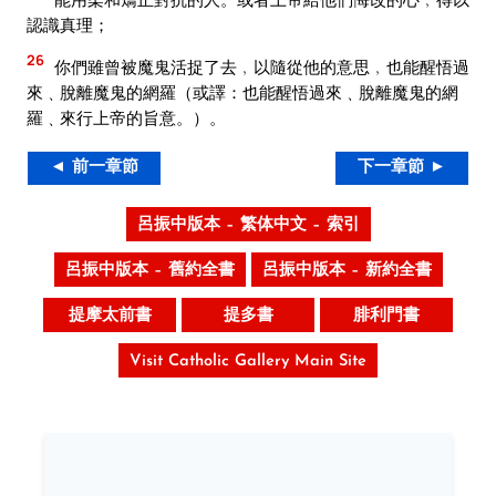
認識真理；
26
你們雖曾被魔鬼活捉了去﹐以隨從他的意思﹐也能醒悟過
來﹑脫離魔鬼的網羅（或譯：也能醒悟過來﹑脫離魔鬼的網
羅﹑來行上帝的旨意。）。
◄ 前一章節
下一章節 ►
呂振中版本 – 繁体中文 – 索引
呂振中版本 – 舊約全書
呂振中版本 – 新約全書
提摩太前書
提多書
腓利門書
Visit Catholic Gallery Main Site