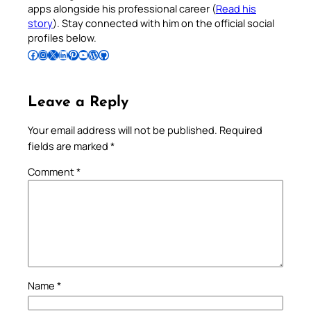
apps alongside his professional career (
Read his
story
). Stay connected with him on the official social
profiles below.
Follow Pradeep on Facebook
Follow Pradeep on Instagram
Follow Pradeep on X
Follow Pradeep on LinkedIn
Follow Pradeep on Pinterest
Subscribe to Pradeep’s Youtube Channel
Follow Pradeep on WordPress
Follow Pradeep on GitHub
Leave a Reply
Your email address will not be published.
Required
fields are marked
*
Comment
*
Name
*