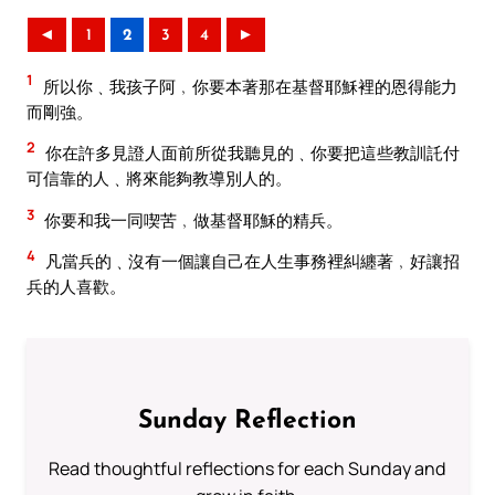
◄
1
2
3
4
►
1
所以你﹑我孩子阿﹐你要本著那在基督耶穌裡的恩得能力
而剛強。
2
你在許多見證人面前所從我聽見的﹑你要把這些教訓託付
可信靠的人﹑將來能夠教導別人的。
3
你要和我一同喫苦﹐做基督耶穌的精兵。
4
凡當兵的﹑沒有一個讓自己在人生事務裡糾纏著﹐好讓招
兵的人喜歡。
Sunday Reflection
Read thoughtful reflections for each Sunday and