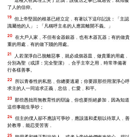
這種人在真理上失了正鵠﹐說復活之事已成過去﹐就傾覆
了人的信仰。
19
但上帝堅固的根基已經立定﹐有著以下這印記說：「主認
識屬他的人」；「凡稱呼主名的人應當離開不義。」
20
在大戶人家﹑不但有金器銀器﹐也有木器瓦器；有的做貴
重的用處﹐有的做下賤的用處。
21
人若潔淨自己脫離惡事﹑就必成個器皿﹑做貴重的用處﹐
分別為聖（或譯：完全聖潔）﹐合乎主宰之用﹐時常準備著
行各樣善事。
22
所以青春性的私慾﹑你總要逃避；你要跟那些用潔淨心呼
求主的人一同追求正義﹑忠信﹑仁愛﹑和平。
23
那些愚拙而無教育性的辯論﹑你也要拒絕參加﹐因為知道
這些事能生爭吵；
24
但主的僕人卻不應該可爭吵﹐應該溫和柔順以待眾人﹐善
於教導﹐能忍受苦害﹐
25
能用柔和矯正對抗的人。或者上帝給他們悔改的心﹐得以