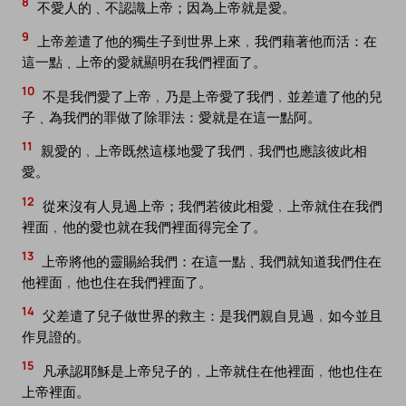
8
不愛人的﹑不認識上帝；因為上帝就是愛。
9
上帝差遣了他的獨生子到世界上來﹐我們藉著他而活：在
這一點﹑上帝的愛就顯明在我們裡面了。
10
不是我們愛了上帝﹐乃是上帝愛了我們﹐並差遣了他的兒
子﹑為我們的罪做了除罪法：愛就是在這一點阿。
11
親愛的﹐上帝既然這樣地愛了我們﹐我們也應該彼此相
愛。
12
從來沒有人見過上帝；我們若彼此相愛﹐上帝就住在我們
裡面﹐他的愛也就在我們裡面得完全了。
13
上帝將他的靈賜給我們：在這一點﹑我們就知道我們住在
他裡面﹐他也住在我們裡面了。
14
父差遣了兒子做世界的救主：是我們親自見過﹐如今並且
作見證的。
15
凡承認耶穌是上帝兒子的﹐上帝就住在他裡面﹐他也住在
上帝裡面。