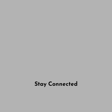
Stay Connected
Follow us on Facebook
Follow us on Instagram
Follow us on X
Subscribe to our YouTube Channel
Follow us on WhatsApp