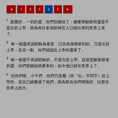
◄
1
2
3
4
5
►
1
親愛的﹐一切的靈﹑你們別都信了；總要察驗那些靈是不
是出於上帝；因為有許多假的神言人已經出來到世界上來
了。
2
每一個靈承認耶穌為基督﹑已在肉身裡來到的﹑乃是出於
上帝：在這一點﹑你們就認出上帝的靈來了。
3
每一個靈不承認耶穌的﹑不是出於上帝。這就是敵基督者
的靈﹑你們曾聽說他要來的；如今他已經在世界上了。
4
但你們呢﹑小子們﹐你們乃是屬（與『出』字同字）於上
帝的﹐並且已經勝過了他們；因為那在你們裡面的﹑比那在
世界上的大。