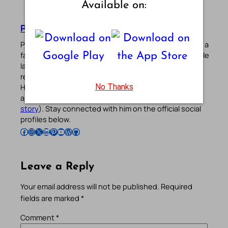
Available on:
Pradeep Augustine
Pradeep Augustine is the founder of Catholic Gallery, a
faith-driven platform sharing Mass Readings in multiple
languages, prayers, quotes, catechism, Bible plans,
reflections, and other spiritual resources since 2013.
No Thanks
He manages the website and the official
Android
/
iOS
apps alongside his professional career (
Read his
story
). Stay connected with him on the official social
profiles below.
Follow Pradeep on Facebook
Follow Pradeep on Instagram
Follow Pradeep on X
Follow Pradeep on LinkedIn
Follow Pradeep on Pinterest
Subscribe to Pradeep’s Youtube Channel
Follow Pradeep on WordPress
Follow Pradeep on GitHub
Leave a Reply
Your email address will not be published.
Required
fields are marked
*
Comment
*