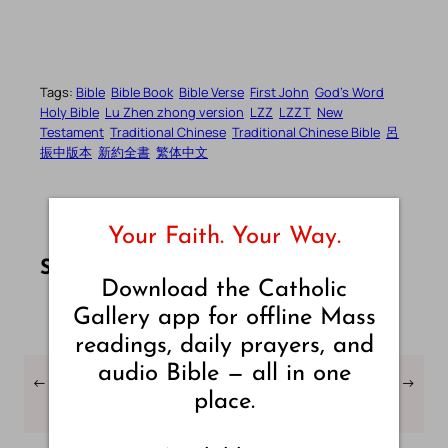
Tags:
Bible
Bible Book
Bible Verse
First John
God’s Word
Holy Bible
Lu Zhen zhong version
LZZ
LZZT
New
Testament
Traditional Chinese
Traditional Chinese Bible
呂
振中版本
新約全書
繁体中文
Your Faith. Your Way.
Share this article on Facebook
Share this article on WhatsApp
Share this article on LinkedIn
Share this article on X
Share this article on Telegram
Email this Article
Share:
Download the Catholic
Gallery app for offline Mass
readings, daily prayers, and
audio Bible — all in one
←
First 約翰福音 章節 – 3 –
First 約翰福音 章節 – 5 –
→
place.
呂振中版本 – 繁体中文
呂振中版本 – 繁体中文