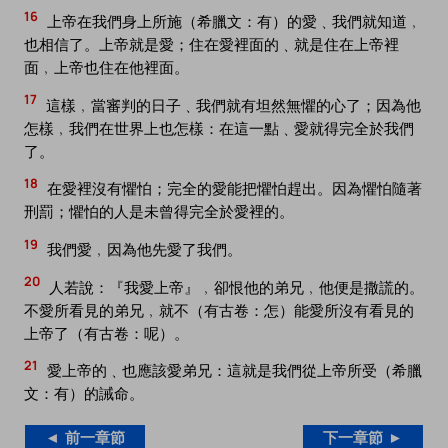
16
上帝在我們身上所施（希臘文：有）的愛﹑我們就知道﹐
也相信了。上帝就是愛；住在愛裡面的﹑就是住在上帝裡
面﹐上帝也住在他裡面。
17
這樣﹐當審判的日子﹑我們就有坦然無懼的心了；因為他
怎樣﹐我們在世界上也怎樣：在這一點﹑愛就得完全於我們
了。
18
在愛裡沒有懼怕；完全的愛能把懼怕趕出。因為懼怕隨著
刑罰；懼怕的人是未曾得完全於愛裡的。
19
我們愛﹐因為他先愛了我們。
20
人若說：『我愛上帝』﹐卻恨他的弟兄﹐他便是撒謊的。
不愛所看見的弟兄﹐就不（有古卷：怎）能愛所沒有看見的
上帝了（有古卷：呢）。
21
愛上帝的﹑也應該愛弟兄：這就是我們從上帝所受（希臘
文：有）的誡命。
◄ 前一章節
下一章節 ►