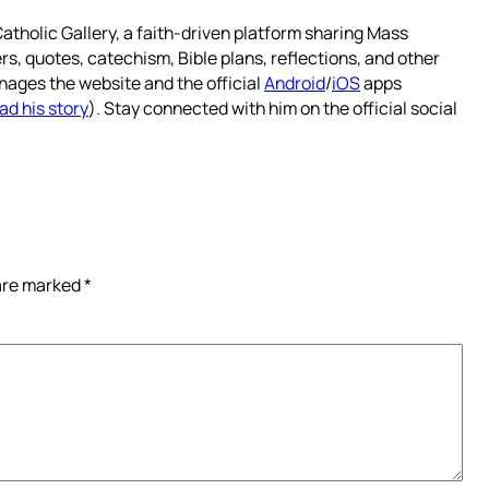
atholic Gallery, a faith-driven platform sharing Mass
rs, quotes, catechism, Bible plans, reflections, and other
nages the website and the official
Android
/
iOS
apps
ad his story
). Stay connected with him on the official social
 are marked
*