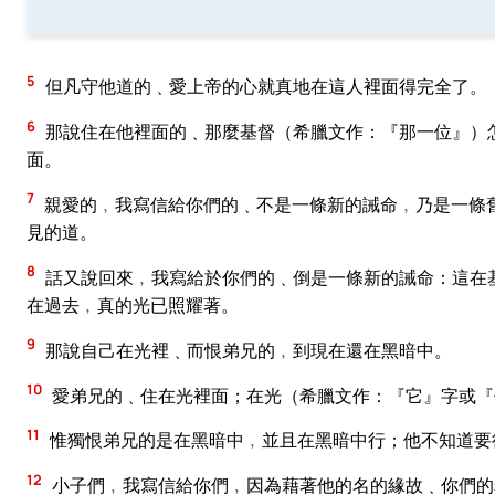
5
但凡守他道的﹑愛上帝的心就真地在這人裡面得完全了。
6
那說住在他裡面的﹑那麼基督（希臘文作：『那一位』）
面。
7
親愛的﹐我寫信給你們的﹑不是一條新的誡命﹐乃是一條
見的道。
8
話又說回來﹐我寫給於你們的﹑倒是一條新的誡命：這在
在過去﹐真的光已照耀著。
9
那說自己在光裡﹑而恨弟兄的﹐到現在還在黑暗中。
10
愛弟兄的﹑住在光裡面；在光（希臘文作：『它』字或『
11
惟獨恨弟兄的是在黑暗中﹐並且在黑暗中行；他不知道要
12
小子們﹐我寫信給你們﹐因為藉著他的名的緣故﹑你們的