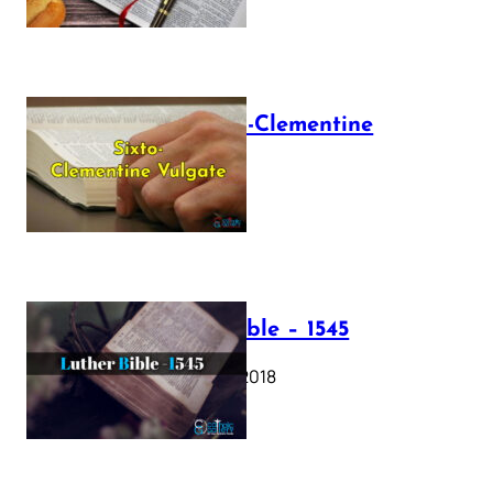
The Sixto-Clementine
Vulgate
July 12, 2025
Luther Bible – 1545
October 17, 2018