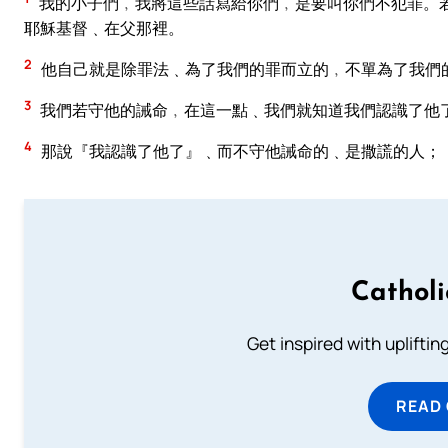
我的小子們﹐我將這些話寫給你們﹐是要叫你們不犯罪。
耶穌基督﹑在父那裡。
2
他自己就是除罪法﹑為了我們的罪而立的﹐不單為了我們
3
我們若守他的誡命﹐在這一點﹑我們就知道我們認識了他
4
那說『我認識了他了』﹑而不守他誡命的﹑是撒謊的人；
Cathol
Get inspired with uplifti
READ