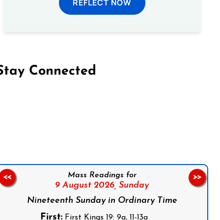
REFLECT NOW
Stay Connected
on Facebook
Follow us on Instagram
Follow us on X
Subscribe to our YouTube Channel
Follow us on WhatsApp
Mass Readings for
<<
>>
9 August 2026,
Sunday
Nineteenth Sunday in Ordinary Time
First:
First Kings 19: 9a, 11-13a