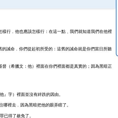
怎樣行﹐他也應該怎樣行：在這一點﹑我們就知道我們在他裡
舊的誡命﹐你們從起初所受的：這舊的誡命就是你們當日所聽
基督（希臘文：他）裡面在你們裡面都是真實的；因為黑暗正
他』字）裡面並沒有絆跌的因由。
往哪裡去﹐因為黑暗把他的眼弄瞎了。
罪已得了赦免了。