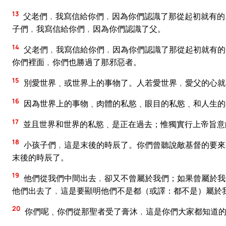
13
父老們﹐我寫信給你們﹐因為你們認識了那從起初就有的
子們﹐我寫信給你們﹐因為你們認識了父。
14
父老們﹐我寫信給你們﹐因為你們認識了那從起初就有的
你們裡面﹐你們也勝過了那邪惡者。
15
別愛世界﹑或世界上的事物了。人若愛世界﹐愛父的心就
16
因為世界上的事物﹑肉體的私慾﹑眼目的私慾﹑和人生的
17
並且世界和世界的私慾﹑是正在過去；惟獨實行上帝旨意
18
小孩子們﹐這是末後的時辰了。你們曾聽說敵基督的要來
末後的時辰了。
19
他們從我們中間出去﹐卻又不曾屬於我們；如果曾屬於我
他們出去了﹐這是要顯明他們不是都（或譯：都不是）屬於
20
你們呢﹑你們從那聖者受了膏沐﹐這是你們大家都知道的