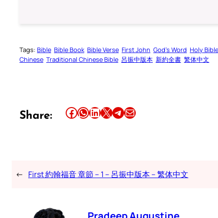
Tags:
Bible
Bible Book
Bible Verse
First John
God’s Word
Holy Bibl
Chinese
Traditional Chinese Bible
呂振中版本
新約全書
繁体中文
Share this article on Facebook
Share this article on WhatsApp
Share this article on LinkedIn
Share this article on X
Share this article on Telegram
Email this Article
Share:
←
First 約翰福音 章節 – 1 – 呂振中版本 – 繁体中文
Pradeep Augustine