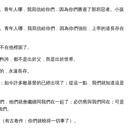
。青年人哪﹐我寫信給你們﹐因為你們勝過了那邪惡者。小孩
。青年人哪﹐我寫信給你們﹐因為你們強壯﹐上帝的道長存在
不在他裡面了。
矜誇﹑都不是出於父﹐而是出於世界。
的﹑永遠長存。
；如今許多敵基督的已經出現了；從這一點﹑我們就知道這是
們﹐他們就會繼續同我們在一起了；必仍舊與我們同在；可是
我們。
（有古卷作：你們就曉得一切事了）。