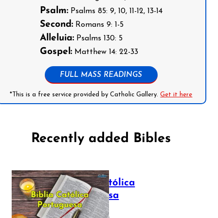
Psalm:
Psalms 85: 9, 10, 11-12, 13-14
Second:
Romans 9: 1-5
Alleluia:
Psalms 130: 5
Gospel:
Matthew 14: 22-33
FULL MASS READINGS
*This is a free service provided by Catholic Gallery.
Get it here
Recently added Bibles
Bíblia Católica
Portuguesa
July 16, 2025