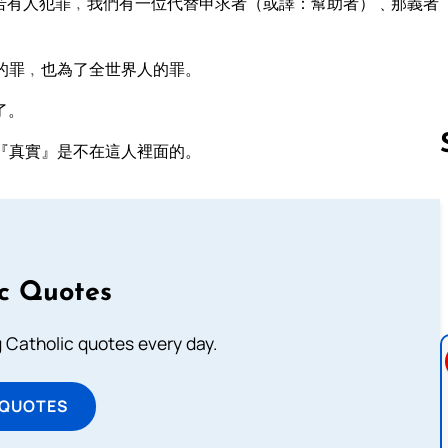
若有人犯罪﹐我們有一位代替申求者（或譯：幫助者）﹑那義者
的罪﹐也為了全世界人的罪。
了。
『真實』是不在這人裡面的。
Follow us 
ic Quotes
ng Catholic quotes every day.
 QUOTES