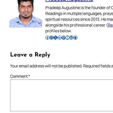
Pradeep Augustine is the founder of C
Readings in multiple languages, praye
spiritual resources since 2013. He ma
alongside his professional career (
Re
profiles below.
Follow Pradeep on Facebook
Follow Pradeep on Instagram
Follow Pradeep on X
Follow Pradeep on LinkedIn
Follow Pradeep on Pinterest
Subscribe to Pradeep’s Youtube Channel
Follow Pradeep on WordPress
Follow Pradeep on GitHub
Leave a Reply
Your email address will not be published.
Required fields
Comment
*