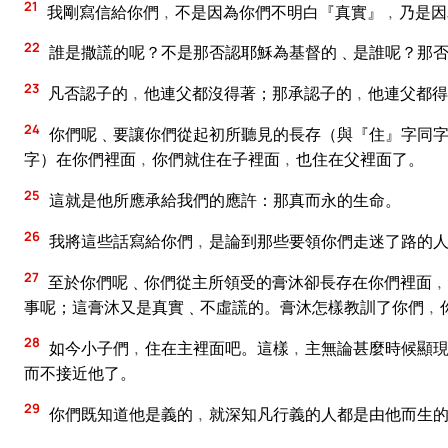
21
我剛寫信給你們﹐不是因為你們不明白『真實』﹐乃是因
22
誰是撒謊的呢？不是那否認耶穌為基督的﹑是誰呢？那否
23
凡否認子的﹐他連父都沒得著；那承認子的﹐他連父都得
24
你們呢﹑要讓你們從起初所聽見的長存（與『住』字同字
字）在你們裡面﹐你們就住在子裡面﹐也住在父裡面了。
25
這就是他所應承給我們的應許：那真而永的生命。
26
我將這些話寫給你們﹐是論到那些要領你們走迷了路的
27
至於你們呢﹑你們從主所領受的膏沐卻長存在你們裡面﹐
事呢；這膏沐又是真實﹑不虛謊的。膏沐怎樣教訓了你們﹐
28
如今小子們﹐住在主裡面吧。這樣﹐主無論甚麼時候顯現
而不接近他了。
29
你們既知道他是義的﹐就深知凡行義的人都是由他而生