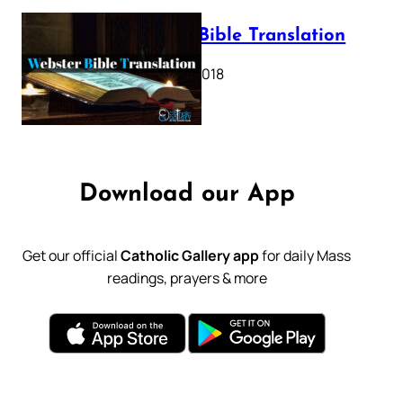
Webster Bible Translation
October 11, 2018
Download our App
Get our official
Catholic Gallery app
for daily Mass
readings, prayers & more