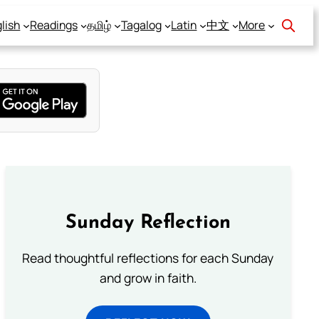
lish
Readings
தமிழ்
Tagalog
Latin
中文
More
Sunday Reflection
Read thoughtful reflections for each Sunday
and grow in faith.