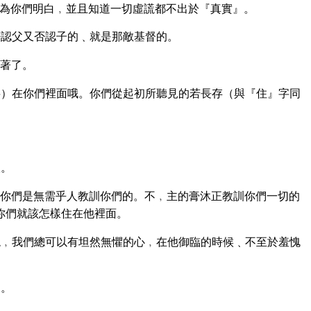
為你們明白﹐並且知道一切虛謊都不出於『真實』。
認父又否認子的﹑就是那敵基督的。
著了。
）在你們裡面哦。你們從起初所聽見的若長存（與『住』字同
人。
你們是無需乎人教訓你們的。不﹐主的膏沐正教訓你們一切的
你們就該怎樣住在他裡面。
﹐我們總可以有坦然無懼的心﹐在他御臨的時候﹑不至於羞愧
的。