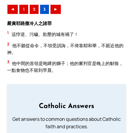
◄
1
2
3
►
嚴責耶路撒冷人之諸罪
1
這悖逆、污穢、欺壓的城有禍了！
2
他不聽從命令，不領受訓誨，不倚靠耶和華，不親近他的
神。
3
他中間的首領是咆哮的獅子；他的審判官是晚上的豺狼，
一點食物也不留到早晨。
Catholic Answers
Get answers to common questions about Catholic
faith and practices.