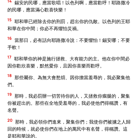
14
錫安的民哪，應當歌唱！以色列啊，應當歡呼！耶路撒冷
的民哪，應當滿心歡喜快樂！
15
耶和華已經除去你的刑罰，趕出你的仇敵。以色列的王耶
和華在你中間；你必不再懼怕災禍。
16
當那日，必有話向耶路撒冷說：不要懼怕！錫安哪；不要
手軟！
17
耶和華你的神是施行拯救、大有能力的主。他在你中間必
因你歡欣喜樂，默然愛你，且因你喜樂而歡呼。
18
那些屬你、為無大會愁煩、因你擔當羞辱的，我必聚集他
們。
19
那時，我必罰辦一切苦待你的人，又拯救你瘸腿的，聚集
你被趕出的。那些在全地受羞辱的，我必使他們得稱讚，有
名聲。
20
那時，我必領你們進來，聚集你們；我使你們被擄之人歸
回的時候，就必使你們在地上的萬民中有名聲，得稱讚。這
是耶和華說的。