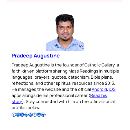
Pradeep Augustine
Pradeep Augustine is the founder of Catholic Gallery, a
faith-driven platform sharing Mass Readings in multiple
languages, prayers, quotes, catechism, Bible plans,
reflections, and other spiritual resources since 2013.
He manages the website and the official
Android
/
iOS
apps alongside his professional career (
Read his
story
). Stay connected with him on the official social
profiles below.
Follow Pradeep on Facebook
Follow Pradeep on Instagram
Follow Pradeep on X
Follow Pradeep on LinkedIn
Follow Pradeep on Pinterest
Subscribe to Pradeep’s Youtube Channel
Follow Pradeep on WordPress
Follow Pradeep on GitHub