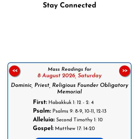
Stay Connected
Follow us on Facebook
Follow us on Instagram
Follow us on X
Subscribe to our YouTube Channel
Follow us on WhatsApp
Mass Readings for
<<
>>
8 August 2026,
Saturday
Dominic, Priest, Religious Founder Obligatory
Memorial
First:
Habakkuk 1: 12 - 2: 4
Psalm:
Psalms 9: 8-9, 10-11, 12-13
Alleluia:
Second Timothy 1: 10
Gospel:
Matthew 17: 14-20