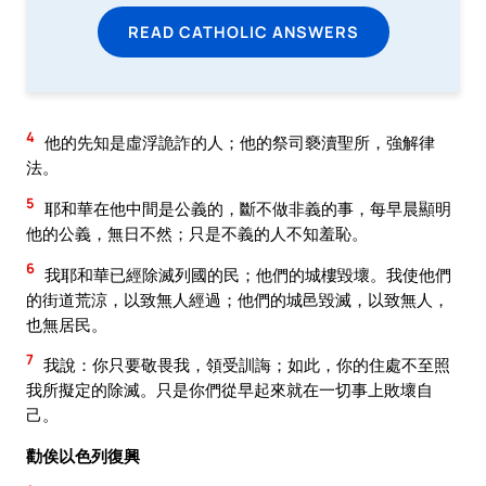
READ CATHOLIC ANSWERS
4
他的先知是虛浮詭詐的人；他的祭司褻瀆聖所，強解律
法。
5
耶和華在他中間是公義的，斷不做非義的事，每早晨顯明
他的公義，無日不然；只是不義的人不知羞恥。
6
我耶和華已經除滅列國的民；他們的城樓毀壞。我使他們
的街道荒涼，以致無人經過；他們的城邑毀滅，以致無人，
也無居民。
7
我說：你只要敬畏我，領受訓誨；如此，你的住處不至照
我所擬定的除滅。只是你們從早起來就在一切事上敗壞自
己。
勸俟以色列復興