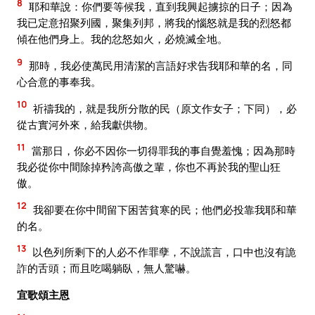
8
耶和華說：你們要等候我，直到我興起擄掠的日子；因為
我已定意招聚列國，聚集列邦，將我的惱怒就是我的烈怒都
傾在他們身上。我的忿怒如火，必燒滅全地。
9
那時，我必使萬民用清潔的言語好求告我耶和華的名，同
心合意的事奉我。
10
祈禱我的，就是我所分散的民（原文作女子；下同），必
從古實河外來，給我獻供物。
11
當那日，你必不因你一切得罪我的事自覺羞愧；因為那時
我必從你中間除掉矜誇高傲之輩，你也不再於我的聖山狂
傲。
12
我卻要在你中間留下困苦貧寒的民；他們必投靠我耶和華
的名。
13
以色列所剩下的人必不作罪孽，不說謊言，口中也沒有詭
詐的舌頭；而且吃喝躺臥，無人驚嚇。
宜歌頌主恩