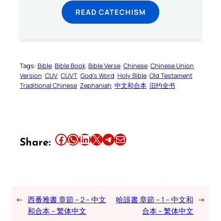
READ CATECHISM
Tags:
Bible
Bible Book
Bible Verse
Chinese
Chinese Union
Version
CUV
CUVT
God’s Word
Holy Bible
Old Testament
Traditional Chinese
Zephaniah
中文和合本
旧约全书
Share this article on Facebook
Share this article on WhatsApp
Share this article on LinkedIn
Share this article on X
Share this article on Telegram
Email this Article
Share:
←
西番雅書 章節 – 2 – 中文
哈該書 章節 – 1 – 中文和
→
和合本 – 繁体中文
合本 – 繁体中文